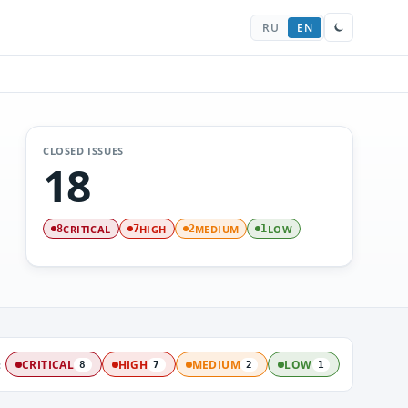
RU
EN
CLOSED ISSUES
18
CRITICAL
HIGH
MEDIUM
LOW
8
7
2
1
:
CRITICAL
HIGH
MEDIUM
LOW
8
7
2
1