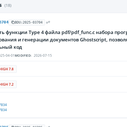
es
(18)
3704
BDU:2025-03704
ь функции Type 4 файла pdf/pdf_func.c набора про
ования и генерации документов Ghostscript, поз
ьный код
25-04-01
2026-07-15
MODIFIED:
HIGH 7.8
HIGH 7.2
7834
7834