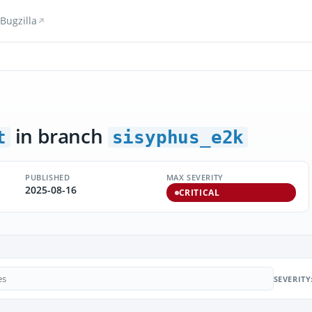
Bugzilla
in branch
t
sisyphus_e2k
PUBLISHED
MAX SEVERITY
2025-08-16
CRITICAL
SEVERITY