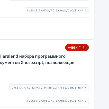
CVSS:2.0/AV:N/AC:L/Au:N/C:C/I:C/A:C
HIGH
7.8
DollarBlend набора программного
кументов Ghostscript, позволяющая
CVSS:3.x/AV:L/AC:L/PR:N/UI:R/S:U/C:H/I:H/A:H
CVSS:2.0/AV:L/AC:L/Au:N/C:C/I:C/A:C