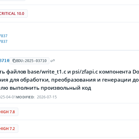
CRITICAL 10.0
7837
7837
3710
BDU:2025-03710
ь файлов base/write_t1.c и psi/zfapi.c компонента 
ия для обработки, преобразования и генерации до
лю выполнить произвольный код
25-04-01
2026-07-15
MODIFIED:
HIGH 7.8
HIGH 7.2