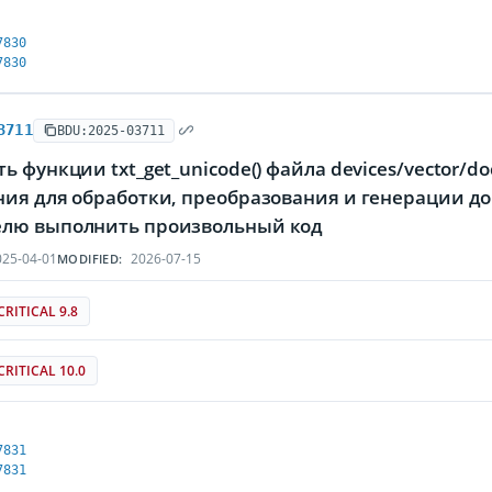
7830
7830
3711
BDU:2025-03711
ь функции txt_get_unicode() файла devices/vector/
ия для обработки, преобразования и генерации до
лю выполнить произвольный код
25-04-01
2026-07-15
MODIFIED:
CRITICAL 9.8
CRITICAL 10.0
7831
7831