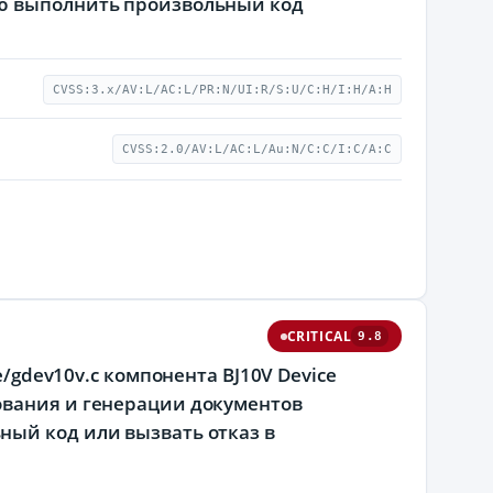
лю выполнить произвольный код
CVSS:3.x/AV:L/AC:L/PR:N/UI:R/S:U/C:H/I:H/A:H
CVSS:2.0/AV:L/AC:L/Au:N/C:C/I:C/A:C
CRITICAL
9.8
e/gdev10v.c компонента BJ10V Device
ования и генерации документов
ный код или вызвать отказ в