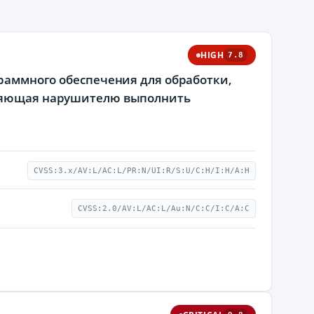
HIGH
7.8
граммного обеспечения для обработки,
воляющая нарушителю выполнить
CVSS:3.x/AV:L/AC:L/PR:N/UI:R/S:U/C:H/I:H/A:H
CVSS:2.0/AV:L/AC:L/Au:N/C:C/I:C/A:C