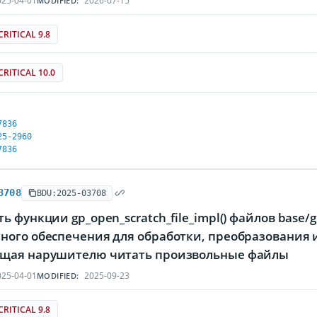
25-04-01
2026-07-15
MODIFIED:
CRITICAL 9.8
CRITICAL 10.0
7836
25-2960
7836
3708
BDU:2025-03708
ь функции gp_open_scratch_file_impl() файлов base/
ого обеспечения для обработки, преобразования и
щая нарушителю читать произвольные файлы
25-04-01
2025-09-23
MODIFIED:
CRITICAL 9.8