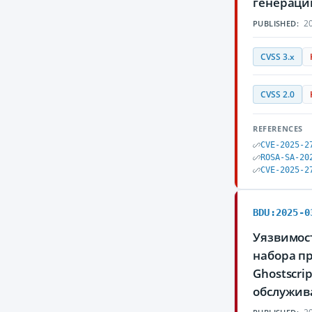
генераци
20
PUBLISHED:
CVSS 3.x
CVSS 2.0
REFERENCES
CVE-2025-2
ROSA-SA-20
CVE-2025-2
BDU:2025-0
Уязвимост
набора п
Ghostscr
обслужив