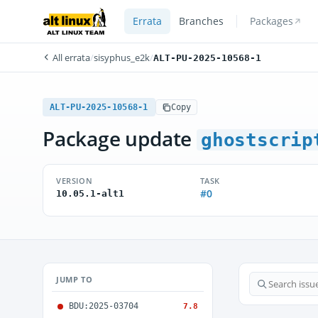
Errata
Branches
Packages
All errata
/
sisyphus_e2k
/
ALT-PU-2025-10568-1
ALT-PU-2025-10568-1
Copy
Package update
ghostscrip
VERSION
TASK
#0
10.05.1-alt1
JUMP TO
BDU:2025-03704
7.8