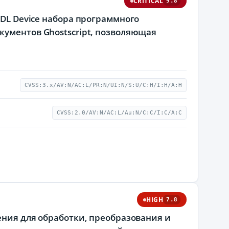
CRITICAL
9.8
PDL Device набора программного
кументов Ghostscript, позволяющая
CVSS:3.x/AV:N/AC:L/PR:N/UI:N/S:U/C:H/I:H/A:H
CVSS:2.0/AV:N/AC:L/Au:N/C:C/I:C/A:C
HIGH
7.8
ения для обработки, преобразования и