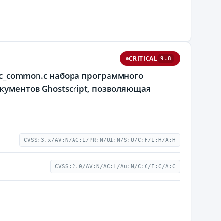
CRITICAL
9.8
doc_common.c набора программного
кументов Ghostscript, позволяющая
CVSS:3.x/AV:N/AC:L/PR:N/UI:N/S:U/C:H/I:H/A:H
CVSS:2.0/AV:N/AC:L/Au:N/C:C/I:C/A:C