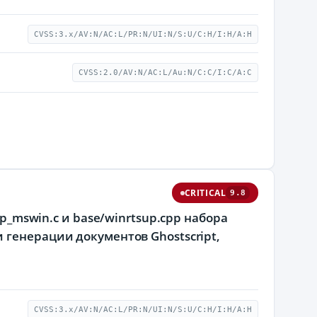
CVSS:3.x/AV:N/AC:L/PR:N/UI:N/S:U/C:H/I:H/A:H
CVSS:2.0/AV:N/AC:L/Au:N/C:C/I:C/A:C
CRITICAL
9.8
gp_mswin.c и base/winrtsup.cpp набора
 генерации документов Ghostscript,
CVSS:3.x/AV:N/AC:L/PR:N/UI:N/S:U/C:H/I:H/A:H