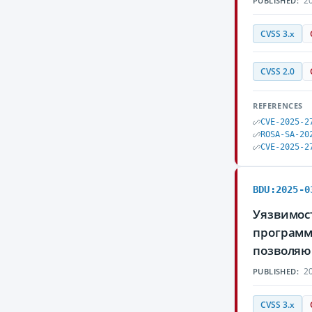
20
PUBLISHED:
CVSS 3.x
CVSS 2.0
REFERENCES
CVE-2025-2
ROSA-SA-20
CVE-2025-2
BDU:2025-0
Уязвимост
программн
позволяю
20
PUBLISHED:
CVSS 3.x