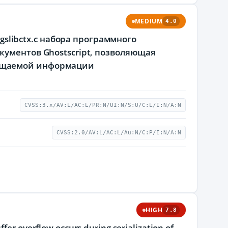
MEDIUM
4.0
/gslibctx.c набора программного
кументов Ghostscript, позволяющая
щищаемой информации
CVSS:3.x/AV:L/AC:L/PR:N/UI:N/S:U/C:L/I:N/A:N
CVSS:2.0/AV:L/AC:L/Au:N/C:P/I:N/A:N
HIGH
7.8
ffer overflow occurs during serialization of