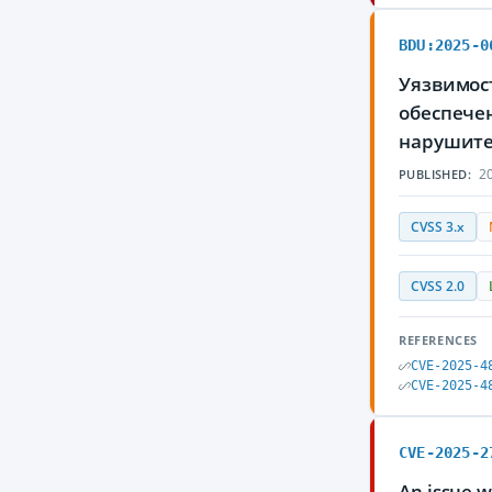
BDU:2025-0
Уязвимост
обеспечен
нарушите
20
PUBLISHED:
CVSS 3.x
CVSS 2.0
REFERENCES
CVE-2025-4
CVE-2025-4
CVE-2025-2
An issue w