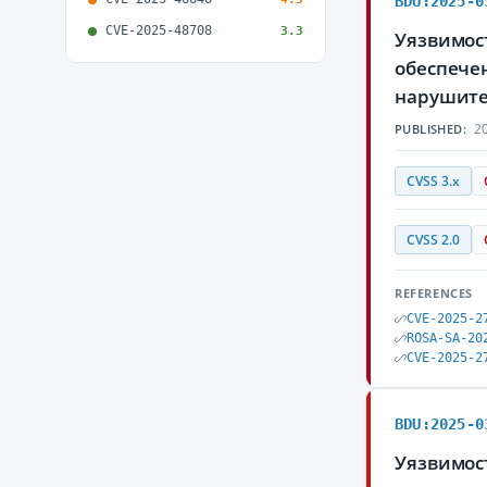
BDU:2025-0
CVE-2025-48708
3.3
Уязвимост
обеспечен
нарушите
20
PUBLISHED:
CVSS 3.x
CVSS 2.0
REFERENCES
CVE-2025-2
ROSA-SA-20
CVE-2025-2
BDU:2025-0
Уязвимост