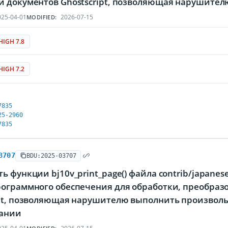
и документов Ghostscript, позволяющая нарушите
25-04-01
2026-07-15
MODIFIED:
HIGH 7.8
HIGH 7.2
7835
25-2960
7835
3707
BDU:2025-03707
ь функции bj10v_print_page() файла contrib/japanes
рограммного обеспечения для обработки, преобраз
ipt, позволяющая нарушителю выполнить произволь
ании