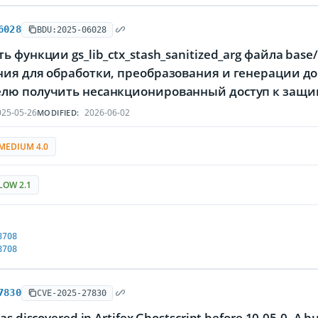
6028
BDU:2025-06028
ь функции gs_lib_ctx_stash_sanitized_arg файла base
ия для обработки, преобразования и генерации до
лю получить несанкционированный доступ к за
25-05-26
2026-06-02
MODIFIED:
MEDIUM 4.0
LOW 2.1
8708
8708
7830
CVE-2025-27830
as discovered in Artifex Ghostscript before 10.05.0. A bu