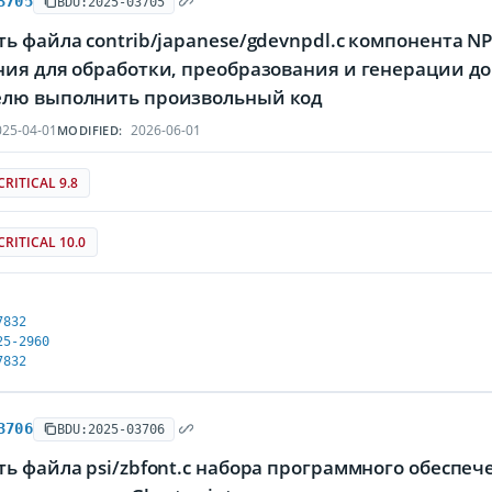
3705
BDU:2025-03705
ь файла contrib/japanese/gdevnpdl.c компонента N
ия для обработки, преобразования и генерации до
лю выполнить произвольный код
25-04-01
2026-06-01
MODIFIED:
CRITICAL 9.8
CRITICAL 10.0
7832
25-2960
7832
3706
BDU:2025-03706
ь файла psi/zbfont.c набора программного обеспеч