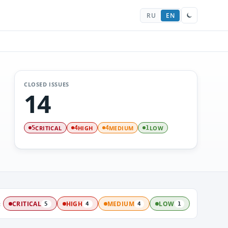
RU
EN
CLOSED ISSUES
14
CRITICAL
HIGH
MEDIUM
LOW
5
4
4
1
:
CRITICAL
HIGH
MEDIUM
LOW
5
4
4
1