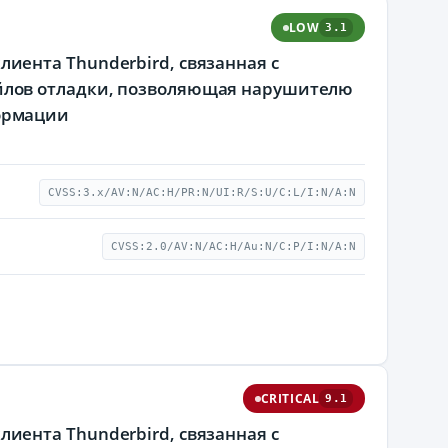
LOW
3.1
 клиента Thunderbird, связанная с
йлов отладки, позволяющая нарушителю
ормации
CVSS:3.x/AV:N/AC:H/PR:N/UI:R/S:U/C:L/I:N/A:N
CVSS:2.0/AV:N/AC:H/Au:N/C:P/I:N/A:N
CRITICAL
9.1
 клиента Thunderbird, связанная с