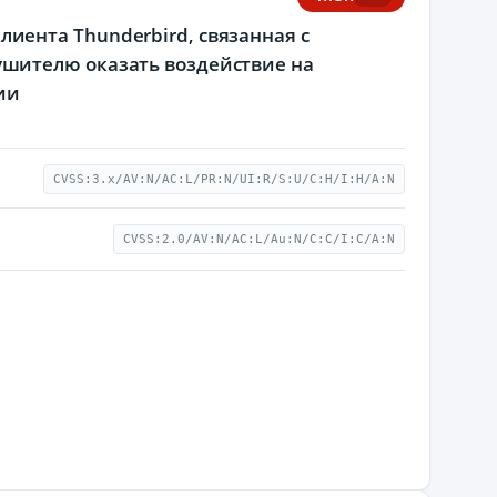
 клиента Thunderbird, связанная с
шителю оказать воздействие на
ии
CVSS:3.x/AV:N/AC:L/PR:N/UI:R/S:U/C:H/I:H/A:N
CVSS:2.0/AV:N/AC:L/Au:N/C:C/I:C/A:N