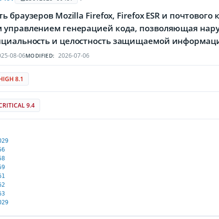
ь браузеров Mozilla Firefox, Firefox ESR и почтового
 управлением генерацией кода, позволяющая нару
циальность и целостность защищаемой информац
25-08-06
2026-07-06
MODIFIED:
HIGH 8.1
CRITICAL 9.4
029
56
58
59
61
62
63
029