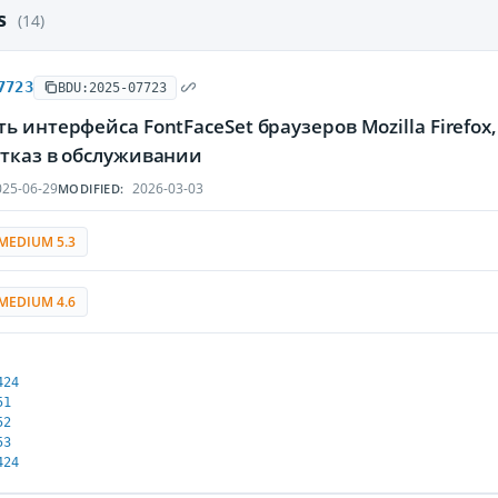
es
(14)
7723
BDU:2025-07723
ь интерфейса FontFaceSet браузеров Mozilla Firefo
отказ в обслуживании
25-06-29
2026-03-03
MODIFIED:
MEDIUM 5.3
MEDIUM 4.6
424
51
52
53
424