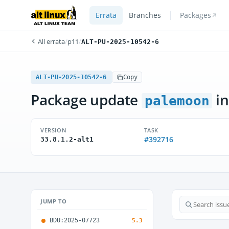
Errata
Branches
Packages
All errata
/
p11
/
ALT-PU-2025-10542-6
ALT-PU-2025-10542-6
Copy
Package update
in
palemoon
VERSION
TASK
#392716
33.8.1.2-alt1
JUMP TO
BDU:2025-07723
5.3