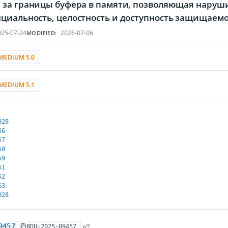
 за границы буфера в памяти, позволяющая наруши
циальность, целостность и доступность защищае
25-07-24
2026-07-06
MODIFIED:
MEDIUM 5.0
MEDIUM 5.1
028
56
57
58
59
61
62
63
028
9457
BDU:2025-09457