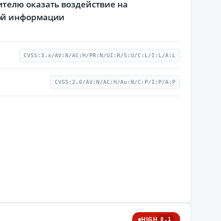
телю оказать воздействие на
мой информации
CVSS:3.x/AV:N/AC:H/PR:N/UI:R/S:U/C:L/I:L/A:L
CVSS:2.0/AV:N/AC:H/Au:N/C:P/I:P/A:P
HIGH
8.1