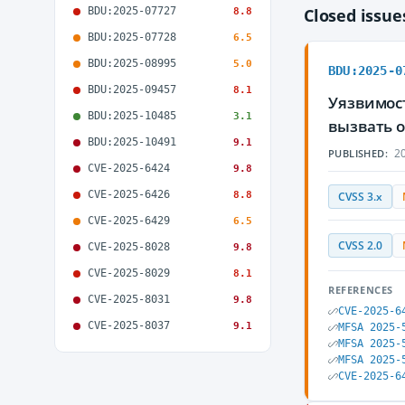
BDU:2025-07727
Closed issu
8.8
BDU:2025-07728
6.5
BDU:2025-08995
5.0
BDU:2025-0
BDU:2025-09457
8.1
Уязвимост
BDU:2025-10485
3.1
вызвать 
BDU:2025-10491
9.1
20
PUBLISHED:
CVE-2025-6424
9.8
CVE-2025-6426
8.8
CVSS 3.x
CVE-2025-6429
6.5
CVSS 2.0
CVE-2025-8028
9.8
CVE-2025-8029
8.1
REFERENCES
CVE-2025-8031
9.8
CVE-2025-6
CVE-2025-8037
9.1
MFSA 2025-
MFSA 2025-
MFSA 2025-
CVE-2025-6