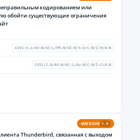
я с неправильным кодированием или
лю обойти существующие ограничения
айт
CVSS:3.x/AV:N/AC:L/PR:N/UI:R/S:U/C:N/I:H/A:N
CVSS:2.0/AV:N/AC:L/Au:N/C:N/I:C/A:N
MEDIUM
5.0
о клиента Thunderbird, связанная с выходом