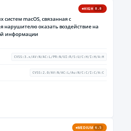
HIGH
8.8
ых систем macOS, связанная с
я нарушителю оказать воздействие на
мой информации
CVSS:3.x/AV:N/AC:L/PR:N/UI:R/S:U/C:H/I:H/A:H
CVSS:2.0/AV:N/AC:L/Au:N/C:C/I:C/A:C
MEDIUM
6.5