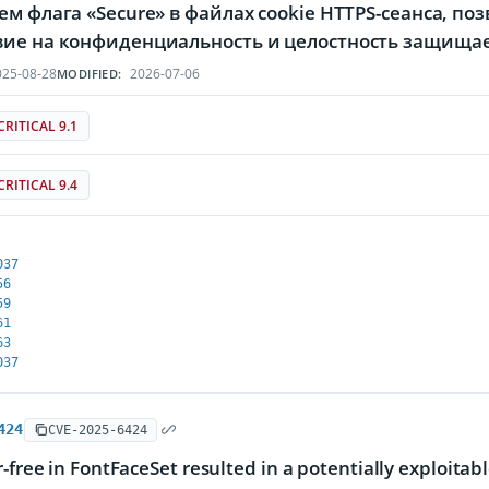
ем флага «Secure» в файлах cookie HTTPS-сеанса, 
вие на конфиденциальность и целостность защищ
25-08-28
2026-07-06
MODIFIED:
CRITICAL 9.1
CRITICAL 9.4
037
56
59
61
63
037
424
CVE-2025-6424
r-free in FontFaceSet resulted in a potentially exploitabl