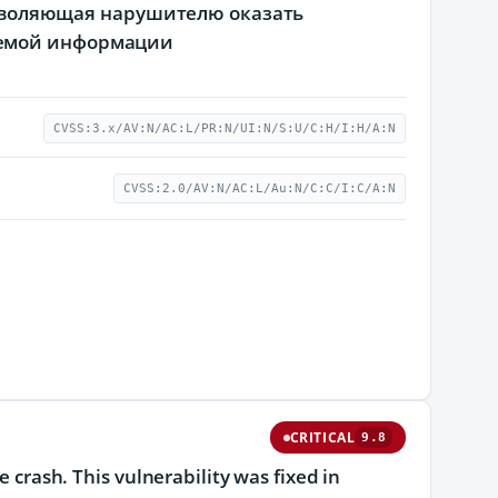
позволяющая нарушителю оказать
аемой информации
CVSS:3.x/AV:N/AC:L/PR:N/UI:N/S:U/C:H/I:H/A:N
CVSS:2.0/AV:N/AC:L/Au:N/C:C/I:C/A:N
CRITICAL
9.8
e crash. This vulnerability was fixed in