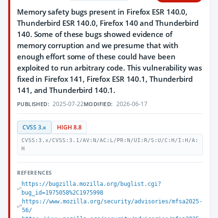
Memory safety bugs present in Firefox ESR 140.0,
Thunderbird ESR 140.0, Firefox 140 and Thunderbird
140. Some of these bugs showed evidence of
memory corruption and we presume that with
enough effort some of these could have been
exploited to run arbitrary code. This vulnerability was
fixed in Firefox 141, Firefox ESR 140.1, Thunderbird
141, and Thunderbird 140.1.
2025-07-22
2026-06-17
PUBLISHED:
MODIFIED:
CVSS 3.x
HIGH 8.8
CVSS:3.x/CVSS:3.1/AV:N/AC:L/PR:N/UI:R/S:U/C:H/I:H/A:
H
REFERENCES
https://bugzilla.mozilla.org/buglist.cgi?
bug_id=1975058%2C1975998
https://www.mozilla.org/security/advisories/mfsa2025-
56/