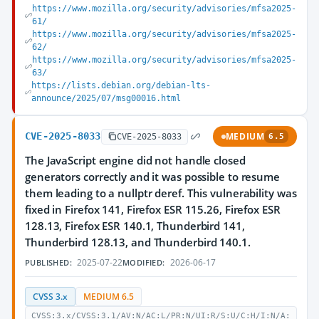
https://www.mozilla.org/security/advisories/mfsa2025-
61/
https://www.mozilla.org/security/advisories/mfsa2025-
62/
https://www.mozilla.org/security/advisories/mfsa2025-
63/
https://lists.debian.org/debian-lts-
announce/2025/07/msg00016.html
CVE-2025-8033
MEDIUM
CVE-2025-8033
6.5
The JavaScript engine did not handle closed
generators correctly and it was possible to resume
them leading to a nullptr deref. This vulnerability was
fixed in Firefox 141, Firefox ESR 115.26, Firefox ESR
128.13, Firefox ESR 140.1, Thunderbird 141,
Thunderbird 128.13, and Thunderbird 140.1.
2025-07-22
2026-06-17
PUBLISHED:
MODIFIED:
CVSS 3.x
MEDIUM 6.5
CVSS:3.x/CVSS:3.1/AV:N/AC:L/PR:N/UI:R/S:U/C:H/I:N/A: