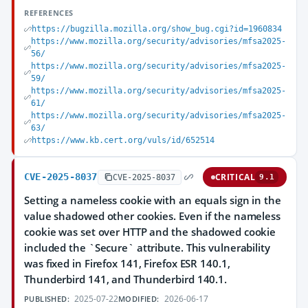
REFERENCES
https://bugzilla.mozilla.org/show_bug.cgi?id=1960834
https://www.mozilla.org/security/advisories/mfsa2025-
56/
https://www.mozilla.org/security/advisories/mfsa2025-
59/
https://www.mozilla.org/security/advisories/mfsa2025-
61/
https://www.mozilla.org/security/advisories/mfsa2025-
63/
https://www.kb.cert.org/vuls/id/652514
CVE-2025-8037
CRITICAL
CVE-2025-8037
9.1
Setting a nameless cookie with an equals sign in the
value shadowed other cookies. Even if the nameless
cookie was set over HTTP and the shadowed cookie
included the `Secure` attribute. This vulnerability
was fixed in Firefox 141, Firefox ESR 140.1,
Thunderbird 141, and Thunderbird 140.1.
2025-07-22
2026-06-17
PUBLISHED:
MODIFIED: