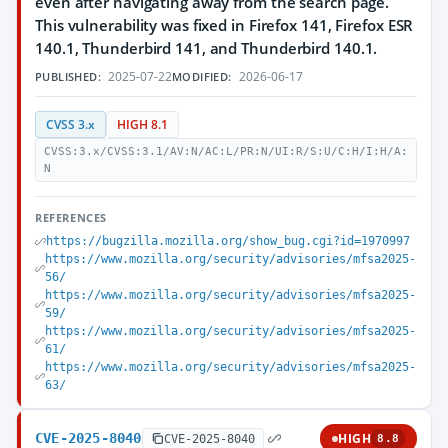
even after navigating away from the search page.
This vulnerability was fixed in Firefox 141, Firefox ESR
140.1, Thunderbird 141, and Thunderbird 140.1.
2025-07-22
2026-06-17
PUBLISHED:
MODIFIED:
CVSS 3.x
HIGH 8.1
CVSS:3.x/CVSS:3.1/AV:N/AC:L/PR:N/UI:R/S:U/C:H/I:H/A:
N
REFERENCES
https://bugzilla.mozilla.org/show_bug.cgi?id=1970997
https://www.mozilla.org/security/advisories/mfsa2025-
56/
https://www.mozilla.org/security/advisories/mfsa2025-
59/
https://www.mozilla.org/security/advisories/mfsa2025-
61/
https://www.mozilla.org/security/advisories/mfsa2025-
63/
CVE-2025-8040
HIGH
CVE-2025-8040
8.8