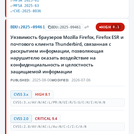
MFSA 2025-61
MFSA 2025-63
CVE-2025-8036
BDU:2025-09461
HIGH
BDU:2025-09461
8.1
Уязвимость браузеров Mozilla Firefox, Firefox ESR и
почтового клиента Thunderbird, связанная с
раскрытием информации, позволяющая
нарушителю оказать воздействие на
конфиденциальность и целостность
защищаемой информации
2025-08-06
2026-07-06
PUBLISHED:
MODIFIED:
CVSS 3.x
HIGH 8.1
CVSS:3.x/AV:N/AC:L/PR:N/UI:R/S:U/C:H/I:H/A:N
CVSS 2.0
CRITICAL 9.4
CVSS:2.0/AV:N/AC:L/Au:N/C:C/I:C/A:N