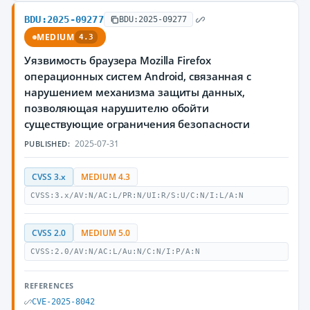
BDU:2025-09277
BDU:2025-09277
MEDIUM
4.3
Уязвимость браузера Mozilla Firefox
операционных систем Android, связанная с
нарушением механизма защиты данных,
позволяющая нарушителю обойти
существующие ограничения безопасности
2025-07-31
PUBLISHED:
CVSS 3.x
MEDIUM 4.3
CVSS:3.x/AV:N/AC:L/PR:N/UI:R/S:U/C:N/I:L/A:N
CVSS 2.0
MEDIUM 5.0
CVSS:2.0/AV:N/AC:L/Au:N/C:N/I:P/A:N
REFERENCES
CVE-2025-8042