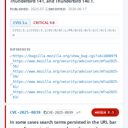
Thunderbird 141, and Thunderbird 140.1.
2025-07-22
2026-06-17
PUBLISHED:
MODIFIED:
CVSS 3.x
CRITICAL 9.8
CVSS:3.x/CVSS:3.1/AV:N/AC:L/PR:N/UI:N/S:U/C:H/I:H/A:
H
REFERENCES
https://bugzilla.mozilla.org/show_bug.cgi?id=1808979
https://www.mozilla.org/security/advisories/mfsa2025-
56/
https://www.mozilla.org/security/advisories/mfsa2025-
59/
https://www.mozilla.org/security/advisories/mfsa2025-
61/
https://www.mozilla.org/security/advisories/mfsa2025-
63/
CVE-2025-8039
HIGH
CVE-2025-8039
8.1
In some cases search terms persisted in the URL bar