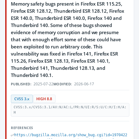
Memory safety bugs present in Firefox ESR 115.25,
Firefox ESR 128.12, Thunderbird ESR 128.12, Firefox
ESR 140.0, Thunderbird ESR 140.0, Firefox 140 and
Thunderbird 140. Some of these bugs showed
evidence of memory corruption and we presume
that with enough effort some of these could have
been exploited to run arbitrary code. This
vulnerability was fixed in Firefox 141, Firefox ESR
115.26, Firefox ESR 128.13, Firefox ESR 140.1,
Thunderbird 141, Thunderbird 128.13, and
Thunderbird 140.1.
2025-07-22
2026-06-17
PUBLISHED:
MODIFIED:
CVSS 3.x
HIGH 8.8
CVSS:3.x/CVSS:3.1/AV:N/AC:L/PR:N/UI:R/S:U/C:H/I:H/A:
H
REFERENCES
https://bugzilla.mozilla.org/show_bug.cgi?id=1970422