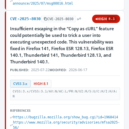
announce/2025/07/msg00016.html
CVE-2025-8030
HIGH
CVE-2025-8030
8.1
Insufficient escaping in the “Copy as cURL” feature
could potentially be used to trick a user into
executing unexpected code. This vulnerability was
fixed in Firefox 141, Firefox ESR 128.13, Firefox ESR
140.1, Thunderbird 141, Thunderbird 128.13, and
Thunderbird 140.1.
2025-07-22
2026-06-17
PUBLISHED:
MODIFIED:
CVSS 3.x
HIGH 8.1
CVSS:3.x/CVSS:3.1/AV:N/AC:L/PR:N/UI:R/S:U/C:H/I:H/A:
N
REFERENCES
https://bugzilla.mozilla.org/show_bug.cgi?id=1968414
https://www.mozilla.org/security/advisories/mfsa2025-
56/