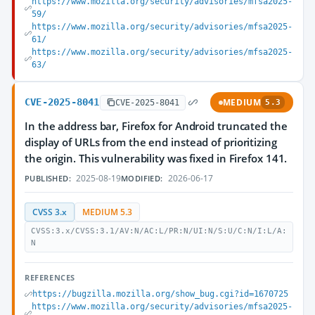
https://www.mozilla.org/security/advisories/mfsa2025-
59/
https://www.mozilla.org/security/advisories/mfsa2025-
61/
https://www.mozilla.org/security/advisories/mfsa2025-
63/
CVE-2025-8041
MEDIUM
CVE-2025-8041
5.3
In the address bar, Firefox for Android truncated the
display of URLs from the end instead of prioritizing
the origin. This vulnerability was fixed in Firefox 141.
2025-08-19
2026-06-17
PUBLISHED:
MODIFIED:
CVSS 3.x
MEDIUM 5.3
CVSS:3.x/CVSS:3.1/AV:N/AC:L/PR:N/UI:N/S:U/C:N/I:L/A:
N
REFERENCES
https://bugzilla.mozilla.org/show_bug.cgi?id=1670725
https://www.mozilla.org/security/advisories/mfsa2025-