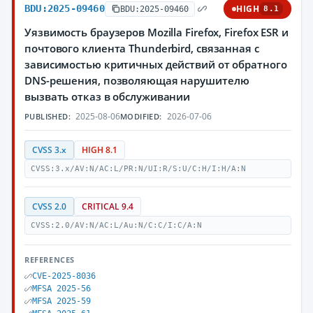
BDU:2025-09460
HIGH
BDU:2025-09460
8.1
Уязвимость браузеров Mozilla Firefox, Firefox ESR и
почтового клиента Thunderbird, связанная с
зависимостью критичных действий от обратного
DNS-решения, позволяющая нарушителю
вызвать отказ в обслуживании
2025-08-06
2026-07-06
PUBLISHED:
MODIFIED:
CVSS 3.x
HIGH 8.1
CVSS:3.x/AV:N/AC:L/PR:N/UI:R/S:U/C:H/I:H/A:N
CVSS 2.0
CRITICAL 9.4
CVSS:2.0/AV:N/AC:L/Au:N/C:C/I:C/A:N
REFERENCES
CVE-2025-8036
MFSA 2025-56
MFSA 2025-59