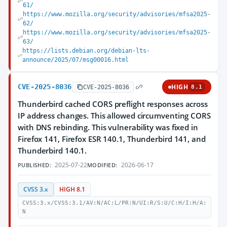
61/
https://www.mozilla.org/security/advisories/mfsa2025-
62/
https://www.mozilla.org/security/advisories/mfsa2025-
63/
https://lists.debian.org/debian-lts-
announce/2025/07/msg00016.html
CVE-2025-8036
HIGH
CVE-2025-8036
8.1
Thunderbird cached CORS preflight responses across
IP address changes. This allowed circumventing CORS
with DNS rebinding. This vulnerability was fixed in
Firefox 141, Firefox ESR 140.1, Thunderbird 141, and
Thunderbird 140.1.
2025-07-22
2026-06-17
PUBLISHED:
MODIFIED:
CVSS 3.x
HIGH 8.1
CVSS:3.x/CVSS:3.1/AV:N/AC:L/PR:N/UI:R/S:U/C:H/I:H/A:
N