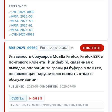
REFERENCES
CVE-2025-8039
MFSA 2025-56
MFSA 2025-59
MFSA 2025-61
MFSA 2025-63
CVE-2025-8039
BDU:2025-09462
HIGH
BDU:2025-09462
8.8
Уязвимость браузеров Mozilla Firefox, Firefox ESR и
почтового клиента Thunderbird, связанная с
выходом операции за границы буфера в памяти,
позволяющая нарушителю вызвать отказ в
обслуживании
2025-08-06
2026-07-06
PUBLISHED:
MODIFIED:
CVSS 3.x
HIGH 8.8
CVSS:3.x/AV:N/AC:L/PR:N/UI:R/S:U/C:H/I:H/A:H