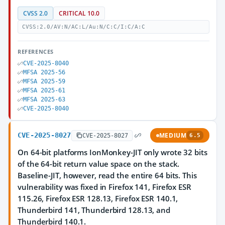
CVSS 2.0
CRITICAL 10.0
CVSS:2.0/AV:N/AC:L/Au:N/C:C/I:C/A:C
REFERENCES
CVE-2025-8040
MFSA 2025-56
MFSA 2025-59
MFSA 2025-61
MFSA 2025-63
CVE-2025-8040
CVE-2025-8027
MEDIUM
CVE-2025-8027
6.5
On 64-bit platforms IonMonkey-JIT only wrote 32 bits
of the 64-bit return value space on the stack.
Baseline-JIT, however, read the entire 64 bits. This
vulnerability was fixed in Firefox 141, Firefox ESR
115.26, Firefox ESR 128.13, Firefox ESR 140.1,
Thunderbird 141, Thunderbird 128.13, and
Thunderbird 140.1.