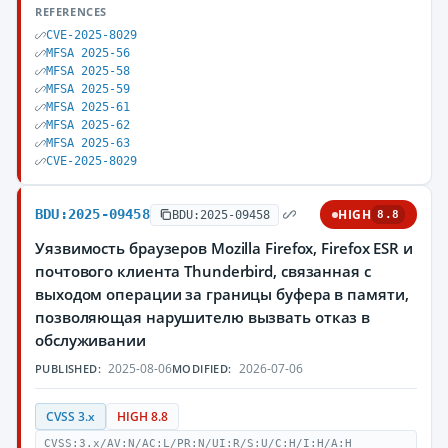
REFERENCES
CVE-2025-8029
MFSA 2025-56
MFSA 2025-58
MFSA 2025-59
MFSA 2025-61
MFSA 2025-62
MFSA 2025-63
CVE-2025-8029
BDU:2025-09458
HIGH
BDU:2025-09458
8.8
Уязвимость браузеров Mozilla Firefox, Firefox ESR и
почтового клиента Thunderbird, связанная с
выходом операции за границы буфера в памяти,
позволяющая нарушителю вызвать отказ в
обслуживании
2025-08-06
2026-07-06
PUBLISHED:
MODIFIED:
CVSS 3.x
HIGH 8.8
CVSS:3.x/AV:N/AC:L/PR:N/UI:R/S:U/C:H/I:H/A:H