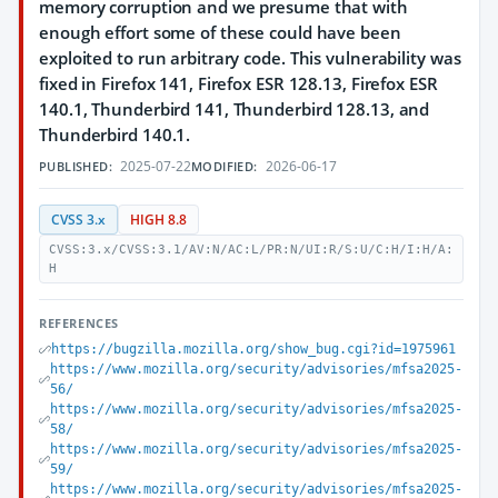
memory corruption and we presume that with
enough effort some of these could have been
exploited to run arbitrary code. This vulnerability was
fixed in Firefox 141, Firefox ESR 128.13, Firefox ESR
140.1, Thunderbird 141, Thunderbird 128.13, and
Thunderbird 140.1.
2025-07-22
2026-06-17
PUBLISHED:
MODIFIED:
CVSS 3.x
HIGH 8.8
CVSS:3.x/CVSS:3.1/AV:N/AC:L/PR:N/UI:R/S:U/C:H/I:H/A:
H
REFERENCES
https://bugzilla.mozilla.org/show_bug.cgi?id=1975961
https://www.mozilla.org/security/advisories/mfsa2025-
56/
https://www.mozilla.org/security/advisories/mfsa2025-
58/
https://www.mozilla.org/security/advisories/mfsa2025-
59/
https://www.mozilla.org/security/advisories/mfsa2025-