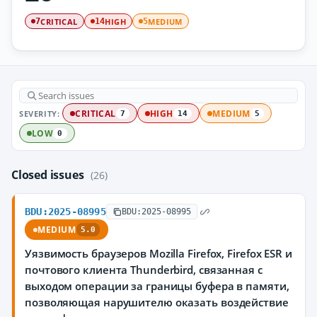
CRITICAL
HIGH
MEDIUM
7
14
5
SEVERITY:
CRITICAL
HIGH
MEDIUM
7
14
5
LOW
0
Closed issues
(26)
BDU:2025-08995
BDU:2025-08995
MEDIUM
5.0
Уязвимость браузеров Mozilla Firefox, Firefox ESR и
почтового клиента Thunderbird, связанная с
выходом операции за границы буфера в памяти,
позволяющая нарушителю оказать воздействие