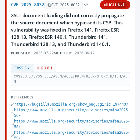
CVE-2025-8032
HIGH
CVE-2025-8032
8.1
XSLT document loading did not correctly propagate
the source document which bypassed its CSP. This
vulnerability was fixed in Firefox 141, Firefox ESR
128.13, Firefox ESR 140.1, Thunderbird 141,
Thunderbird 128.13, and Thunderbird 140.1.
2025-07-22
2026-06-17
PUBLISHED:
MODIFIED:
CVSS 3.x
HIGH 8.1
CVSS:3.x/CVSS:3.1/AV:N/AC:L/PR:N/UI:R/S:U/C:H/I:H/A:
N
REFERENCES
https://bugzilla.mozilla.org/show_bug.cgi?id=1974407
https://www.mozilla.org/security/advisories/mfsa2025-
56/
https://www.mozilla.org/security/advisories/mfsa2025-
58/
https://www.mozilla.org/security/advisories/mfsa2025-
59/