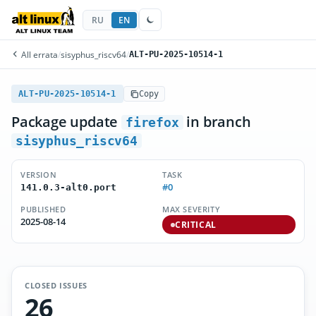
RU
EN
All errata
/
sisyphus_riscv64
/
ALT-PU-2025-10514-1
ALT-PU-2025-10514-1
Copy
Package update
in branch
firefox
sisyphus_riscv64
VERSION
TASK
#0
141.0.3-alt0.port
PUBLISHED
MAX SEVERITY
2025-08-14
CRITICAL
CLOSED ISSUES
26