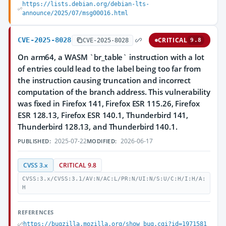
https://lists.debian.org/debian-lts-
announce/2025/07/msg00016.html
CVE-2025-8028
CRITICAL
CVE-2025-8028
9.8
On arm64, a WASM `br_table` instruction with a lot
of entries could lead to the label being too far from
the instruction causing truncation and incorrect
computation of the branch address. This vulnerability
was fixed in Firefox 141, Firefox ESR 115.26, Firefox
ESR 128.13, Firefox ESR 140.1, Thunderbird 141,
Thunderbird 128.13, and Thunderbird 140.1.
2025-07-22
2026-06-17
PUBLISHED:
MODIFIED:
CVSS 3.x
CRITICAL 9.8
CVSS:3.x/CVSS:3.1/AV:N/AC:L/PR:N/UI:N/S:U/C:H/I:H/A:
H
REFERENCES
https://bugzilla.mozilla.org/show_bug.cgi?id=1971581