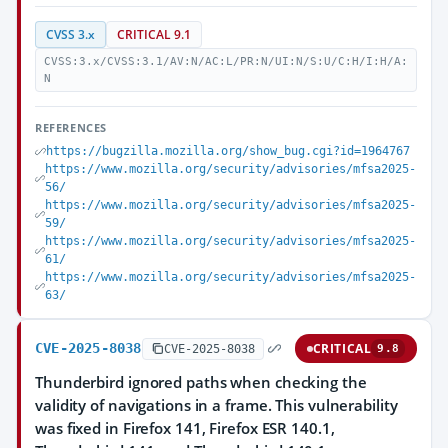
CVSS 3.x
CRITICAL 9.1
CVSS:3.x/CVSS:3.1/AV:N/AC:L/PR:N/UI:N/S:U/C:H/I:H/A:
N
REFERENCES
https://bugzilla.mozilla.org/show_bug.cgi?id=1964767
https://www.mozilla.org/security/advisories/mfsa2025-
56/
https://www.mozilla.org/security/advisories/mfsa2025-
59/
https://www.mozilla.org/security/advisories/mfsa2025-
61/
https://www.mozilla.org/security/advisories/mfsa2025-
63/
CVE-2025-8038
CRITICAL
CVE-2025-8038
9.8
Thunderbird ignored paths when checking the
validity of navigations in a frame. This vulnerability
was fixed in Firefox 141, Firefox ESR 140.1,