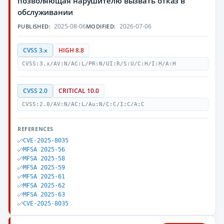
позволяющая нарушителю вызвать отказ в
обслуживании
2025-08-06
2026-07-06
PUBLISHED:
MODIFIED:
CVSS 3.x
HIGH 8.8
CVSS:3.x/AV:N/AC:L/PR:N/UI:R/S:U/C:H/I:H/A:H
CVSS 2.0
CRITICAL 10.0
CVSS:2.0/AV:N/AC:L/Au:N/C:C/I:C/A:C
REFERENCES
CVE-2025-8035
MFSA 2025-56
MFSA 2025-58
MFSA 2025-59
MFSA 2025-61
MFSA 2025-62
MFSA 2025-63
CVE-2025-8035