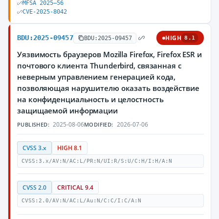
MFSA 2025–56
CVE-2025-8042
BDU:2025-09457
HIGH
BDU:2025-09457
8.1
Уязвимость браузеров Mozilla Firefox, Firefox ESR и
почтового клиента Thunderbird, связанная с
неверным управлением генерацией кода,
позволяющая нарушителю оказать воздействие
на конфиденциальность и целостность
защищаемой информации
2025-08-06
2026-07-06
PUBLISHED:
MODIFIED:
CVSS 3.x
HIGH 8.1
CVSS:3.x/AV:N/AC:L/PR:N/UI:R/S:U/C:H/I:H/A:N
CVSS 2.0
CRITICAL 9.4
CVSS:2.0/AV:N/AC:L/Au:N/C:C/I:C/A:N