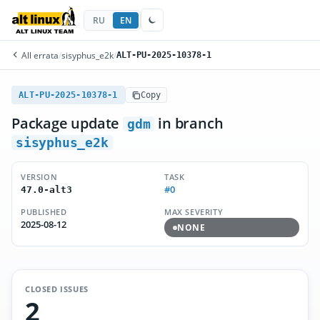
RU
EN
All errata
/
sisyphus_e2k
/
ALT-PU-2025-10378-1
ALT-PU-2025-10378-1
Copy
Package update
in branch
gdm
sisyphus_e2k
VERSION
TASK
#0
47.0-alt3
PUBLISHED
MAX SEVERITY
2025-08-12
NONE
CLOSED ISSUES
2