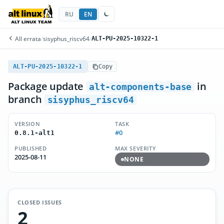
RU
EN
All errata
/
sisyphus_riscv64
/
ALT-PU-2025-10322-1
ALT-PU-2025-10322-1
Copy
Package update
in
alt-components-base
branch
sisyphus_riscv64
VERSION
TASK
#0
0.8.1-alt1
PUBLISHED
MAX SEVERITY
2025-08-11
NONE
CLOSED ISSUES
2