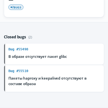
BUGS
2
Closed bugs
(2)
Bug #55498
В образе отсутствует пакет glibc
Bug #55510
Пакеты haproxy и keepalived отсутствуют в
составе образа