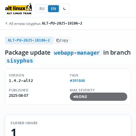
RU
EN
All errata
/
sisyphus
/
ALT-PU-2025-10106-2
ALT-PU-2025-10106-2
Copy
Package update
in branch
webapp-manager
sisyphus
VERSION
TASK
#391846
1.4.2-alt2
PUBLISHED
MAX SEVERITY
2025-08-07
NONE
CLOSED ISSUES
1