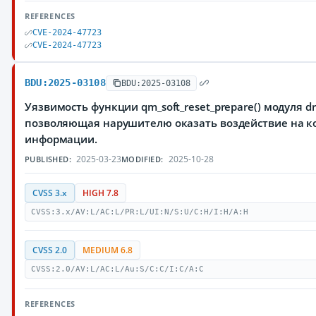
REFERENCES
CVE-2024-47723
CVE-2024-47723
BDU:2025-03108
BDU:2025-03108
Уязвимость функции qm_soft_reset_prepare() модуля dri
позволяющая нарушителю оказать воздействие на к
информации.
2025-03-23
2025-10-28
PUBLISHED:
MODIFIED:
CVSS 3.x
HIGH 7.8
CVSS:3.x/AV:L/AC:L/PR:L/UI:N/S:U/C:H/I:H/A:H
CVSS 2.0
MEDIUM 6.8
CVSS:2.0/AV:L/AC:L/Au:S/C:C/I:C/A:C
REFERENCES