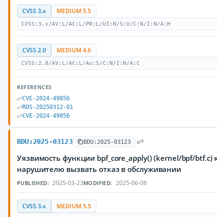
CVSS 3.x
MEDIUM 5.5
CVSS:3.x/AV:L/AC:L/PR:L/UI:N/S:U/C:N/I:N/A:H
CVSS 2.0
MEDIUM 4.6
CVSS:2.0/AV:L/AC:L/Au:S/C:N/I:N/A:C
REFERENCES
CVE-2024-49856
ROS-20250312-01
CVE-2024-49856
BDU:2025-03123
BDU:2025-03123
Уязвимость функции bpf_core_apply() (kernel/bpf/btf
нарушителю вызвать отказ в обслуживании
2025-03-23
2025-06-08
PUBLISHED:
MODIFIED:
CVSS 3.x
MEDIUM 5.5