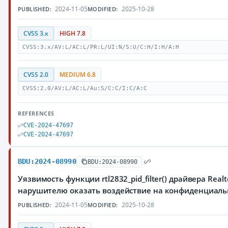
2024-11-05
2025-10-28
PUBLISHED:
MODIFIED:
CVSS 3.x
HIGH 7.8
CVSS:3.x/AV:L/AC:L/PR:L/UI:N/S:U/C:H/I:H/A:H
CVSS 2.0
MEDIUM 6.8
CVSS:2.0/AV:L/AC:L/Au:S/C:C/I:C/A:C
REFERENCES
CVE-2024-47697
CVE-2024-47697
BDU:2024-08990
BDU:2024-08990
Уязвимость функции rtl2832_pid_filter() драйвера Re
нарушителю оказать воздействие на конфиденциаль
2024-11-05
2025-10-28
PUBLISHED:
MODIFIED: