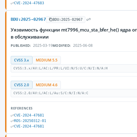
CVE-2024-47683
BDU:2025-02967
BDU:2025-02967
Уязвимость функции mt7996_mcu_sta_bfer_he() ядра 
в обслуживании
2025-03-19
2025-06-08
PUBLISHED:
MODIFIED:
CVSS 3.x
MEDIUM 5.5
CVSS:3.x/AV:L/AC:L/PR:L/UI:N/S:U/C:N/I:N/A:H
CVSS 2.0
MEDIUM 4.6
CVSS:2.0/AV:L/AC:L/Au:S/C:N/I:N/A:C
REFERENCES
CVE-2024-47681
ROS-20250312-01
CVE-2024-47681