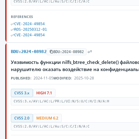
CVSS:2.0/AV:L/AC:L/Au:S/C:C/I:C/A:C
REFERENCES
CVE-2024-49854
ROS-20250312-01
CVE-2024-49854
BDU:2024-08982
BDU:2024-08982
Уязвимость функции nilfs_btree_check_delete() файло
нарушителю оказать воздействие на конфиденциал
2024-11-05
2025-10-28
PUBLISHED:
MODIFIED:
CVSS 3.x
HIGH 7.1
CVSS:3.x/AV:L/AC:L/PR:L/UI:N/S:U/C:H/I:N/A:H
CVSS 2.0
MEDIUM 6.2
CVSS:2.0/AV:L/AC:L/Au:S/C:C/I:N/A:C