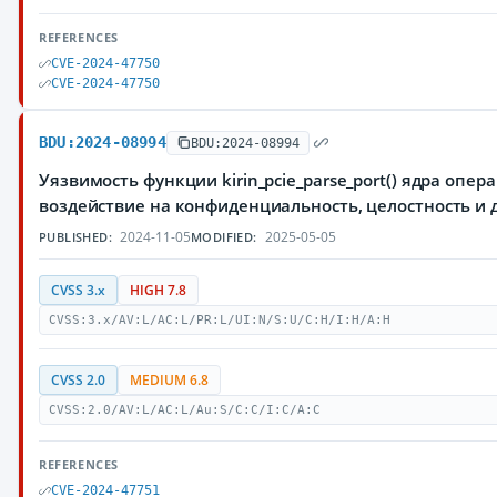
REFERENCES
CVE-2024-47750
CVE-2024-47750
BDU:2024-08994
BDU:2024-08994
Уязвимость функции kirin_pcie_parse_port() ядра оп
воздействие на конфиденциальность, целостность 
2024-11-05
2025-05-05
PUBLISHED:
MODIFIED:
CVSS 3.x
HIGH 7.8
CVSS:3.x/AV:L/AC:L/PR:L/UI:N/S:U/C:H/I:H/A:H
CVSS 2.0
MEDIUM 6.8
CVSS:2.0/AV:L/AC:L/Au:S/C:C/I:C/A:C
REFERENCES
CVE-2024-47751