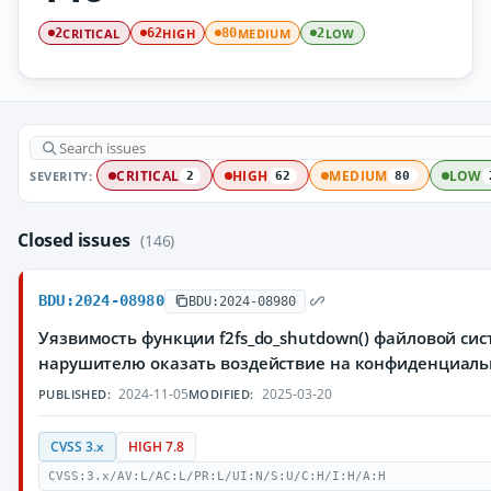
CRITICAL
HIGH
MEDIUM
LOW
2
62
80
2
SEVERITY:
CRITICAL
HIGH
MEDIUM
LOW
2
62
80
Closed issues
(146)
BDU:2024-08980
BDU:2024-08980
Уязвимость функции f2fs_do_shutdown() файловой си
нарушителю оказать воздействие на конфиденциаль
2024-11-05
2025-03-20
PUBLISHED:
MODIFIED:
CVSS 3.x
HIGH 7.8
CVSS:3.x/AV:L/AC:L/PR:L/UI:N/S:U/C:H/I:H/A:H