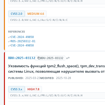
CVSS:3.x/AV:L/AC:L/PR:L/UI:N/S:U/C:N/I:N/A:H
CVSS 2.0
MEDIUM 4.6
CVSS:2.0/AV:L/AC:L/Au:S/C:N/I:N/A:C
REFERENCES
CVE-2024-49850
ROS-20250312-01
CVE-2024-49850
BDU:2025-03132
BDU:2025-03132
Уязвимость функций tpm2_flush_space(), tpm_dev_trans
системы Linux, позволяющая нарушителю вызвать от
2025-03-23
2025-10-28
PUBLISHED:
MODIFIED:
CVSS 3.x
HIGH 7.8
CVSS:3.x/AV:L/AC:L/PR:L/UI:N/S:U/C:H/I:H/A:H