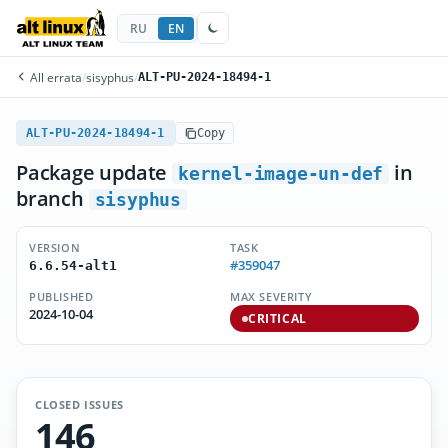
RU
EN
All errata
/
sisyphus
/
ALT-PU-2024-18494-1
ALT-PU-2024-18494-1
Copy
Package update
in
kernel-image-un-def
branch
sisyphus
VERSION
TASK
#359047
6.6.54-alt1
PUBLISHED
MAX SEVERITY
2024-10-04
CRITICAL
CLOSED ISSUES
146