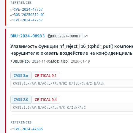
REFERENCES
CVE-2024-47757
ROS-20250312-01
CVE-2024-47757
BDU:2024-08983
BDU:2024-08983
Уязвимость функции nf_reject_ip6_tcphdr_put() компо
нарушителю оказать воздействие на конфиденциал
2024-11-05
2026-01-19
PUBLISHED:
MODIFIED:
CVSS 3.x
CRITICAL 9.1
CVSS:3.x/AV:N/AC:L/PR:N/UI:N/S:U/C:H/I:N/A:H
CVSS 2.0
CRITICAL 9.4
CVSS:2.0/AV:N/AC:L/Au:N/C:C/I:N/A:C
REFERENCES
CVE-2024-47685