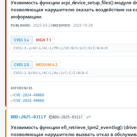
Уязвимость функции acpi_device_setup_files() модуля dr
позволяющая нарушителю оказать воздействие на к
информации.
2025-03-23
2025-10-28
PUBLISHED:
MODIFIED:
CVSS 3.x
HIGH 7.1
CVSS:3.x/AV:L/AC:L/PR:L/UI:N/S:U/C:H/I:N/A:H
CVSS 2.0
MEDIUM 6.2
CVSS:2.0/AV:L/AC:L/Au:S/C:C/I:N/A:C
REFERENCES
CVE-2024-49860
CVE-2024-49860
BDU:2025-03117
BDU:2025-03117
Уязвимость функции efi_retrieve_tpm2_eventlog() (drive
позволяющая нарушителю вызвать отказ в обслужи