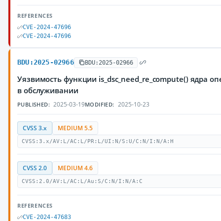
REFERENCES
CVE-2024-47696
CVE-2024-47696
BDU:2025-02966
BDU:2025-02966
Уязвимость функции is_dsc_need_re_compute() ядра 
в обслуживании
2025-03-19
2025-10-23
PUBLISHED:
MODIFIED:
CVSS 3.x
MEDIUM 5.5
CVSS:3.x/AV:L/AC:L/PR:L/UI:N/S:U/C:N/I:N/A:H
CVSS 2.0
MEDIUM 4.6
CVSS:2.0/AV:L/AC:L/Au:S/C:N/I:N/A:C
REFERENCES
CVE-2024-47683