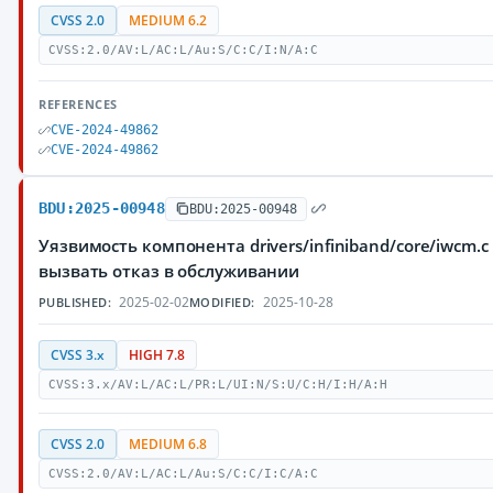
CVSS 2.0
MEDIUM 6.2
CVSS:2.0/AV:L/AC:L/Au:S/C:C/I:N/A:C
REFERENCES
CVE-2024-49862
CVE-2024-49862
BDU:2025-00948
BDU:2025-00948
Уязвимость компонента drivers/infiniband/core/iwc
вызвать отказ в обслуживании
2025-02-02
2025-10-28
PUBLISHED:
MODIFIED:
CVSS 3.x
HIGH 7.8
CVSS:3.x/AV:L/AC:L/PR:L/UI:N/S:U/C:H/I:H/A:H
CVSS 2.0
MEDIUM 6.8
CVSS:2.0/AV:L/AC:L/Au:S/C:C/I:C/A:C