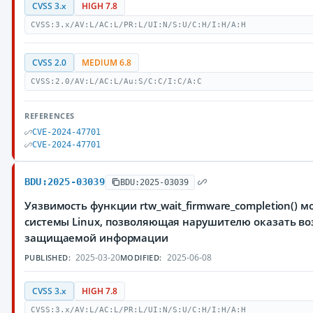
CVSS 3.x
HIGH 7.8
CVSS:3.x/AV:L/AC:L/PR:L/UI:N/S:U/C:H/I:H/A:H
CVSS 2.0
MEDIUM 6.8
CVSS:2.0/AV:L/AC:L/Au:S/C:C/I:C/A:C
REFERENCES
CVE-2024-47701
CVE-2024-47701
BDU:2025-03039
BDU:2025-03039
Уязвимость функции rtw_wait_firmware_completion() мо
системы Linux, позволяющая нарушителю оказать воз
защищаемой информации
2025-03-20
2025-06-08
PUBLISHED:
MODIFIED:
CVSS 3.x
HIGH 7.8
CVSS:3.x/AV:L/AC:L/PR:L/UI:N/S:U/C:H/I:H/A:H