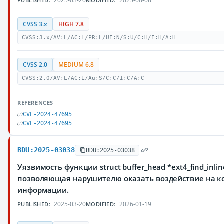
2025-03-20
2025-06-08
PUBLISHED:
MODIFIED:
CVSS 3.x
HIGH 7.8
CVSS:3.x/AV:L/AC:L/PR:L/UI:N/S:U/C:H/I:H/A:H
CVSS 2.0
MEDIUM 6.8
CVSS:2.0/AV:L/AC:L/Au:S/C:C/I:C/A:C
REFERENCES
CVE-2024-47695
CVE-2024-47695
BDU:2025-03038
BDU:2025-03038
Уязвимость функции struct buffer_head *ext4_find_inli
позволяющая нарушителю оказать воздействие на к
информации.
2025-03-20
2026-01-19
PUBLISHED:
MODIFIED: