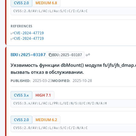
CVSS 2.0
MEDIUM 6.8
CVSS:2.0/AV:L/AC:L/Au:S/C:C/I:C/A:C
REFERENCES
CVE-2024-47719
CVE-2024-47719
BDU:2025-03107
BDU:2025-03107
Уязвимость функции dbMount() модуля fs/jfs/jfs_dm
вызвать отказ в обслуживании.
2025-03-23
2025-10-28
PUBLISHED:
MODIFIED:
CVSS 3.x
HIGH 7.1
CVSS:3.x/AV:L/AC:L/PR:L/UI:N/S:U/C:H/I:N/A:H
CVSS 2.0
MEDIUM 6.2
CVSS:2.0/AV:L/AC:L/Au:S/C:C/I:N/A:C