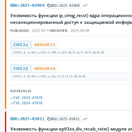
BDU:2025-02969
BDU:2025-02969
Уязвимость функции ip_cmsg_recv() ядра операционн
несанкционированный доступ к защищаемой инфор
2025-03-19
2025-06-08
PUBLISHED:
MODIFIED:
CVSS 3.x
MEDIUM 5.5
CVSS:3.x/AV:L/AC:L/PR:L/UI:N/S:U/C:H/I:N/A:N
CVSS 2.0
MEDIUM 4.6
CVSS:2.0/AV:L/AC:L/Au:S/C:C/I:N/A:N
REFERENCES
CVE-2024-47678
CVE-2024-47678
BDU:2025-03031
BDU:2025-03031
Уязвимость функции ep93xx_div_recalc_rate() модуля 