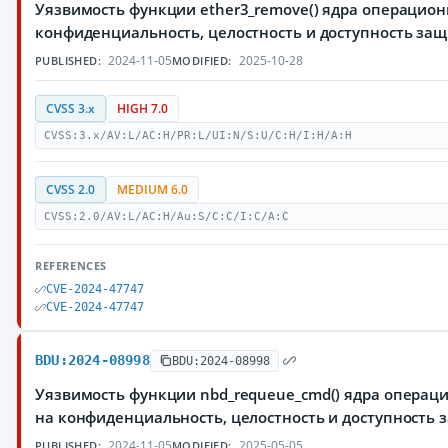
Уязвимость функции ether3_remove() ядра операцио
конфиденциальность, целостность и доступность з
2024-11-05
2025-10-28
PUBLISHED:
MODIFIED:
CVSS 3.x
HIGH 7.0
CVSS:3.x/AV:L/AC:H/PR:L/UI:N/S:U/C:H/I:H/A:H
CVSS 2.0
MEDIUM 6.0
CVSS:2.0/AV:L/AC:H/Au:S/C:C/I:C/A:C
REFERENCES
CVE-2024-47747
CVE-2024-47747
BDU:2024-08998
BDU:2024-08998
Уязвимость функции nbd_requeue_cmd() ядра операц
на конфиденциальность, целостность и доступност
2024-11-05
2025-05-05
PUBLISHED:
MODIFIED: