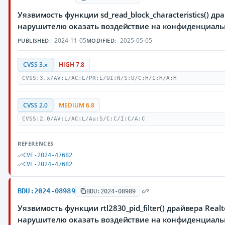
Уязвимость функции sd_read_block_characteristics() 
нарушителю оказать воздействие на конфиденциаль
2024-11-05
2025-05-05
PUBLISHED:
MODIFIED:
CVSS 3.x
HIGH 7.8
CVSS:3.x/AV:L/AC:L/PR:L/UI:N/S:U/C:H/I:H/A:H
CVSS 2.0
MEDIUM 6.8
CVSS:2.0/AV:L/AC:L/Au:S/C:C/I:C/A:C
REFERENCES
CVE-2024-47682
CVE-2024-47682
BDU:2024-08989
BDU:2024-08989
Уязвимость функции rtl2830_pid_filter() драйвера Re
нарушителю оказать воздействие на конфиденциаль