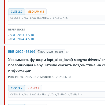
CVSS 2.0
MEDIUM 6.8
CVSS:2.0/AV:L/AC:L/Au:S/C:C/I:C/A:C
REFERENCES
CVE-2024-47718
CVE-2024-47718
BDU:2025-03106
BDU:2025-03106
Уязвимость функции iopt_alloc_iova() модуля drivers/
позволяющая нарушителю оказать воздействие на к
информации.
2025-03-23
2025-06-08
PUBLISHED:
MODIFIED:
CVSS 3.x
HIGH 7.8
CVSS:3.x/AV:L/AC:L/PR:L/UI:N/S:U/C:H/I:H/A:H