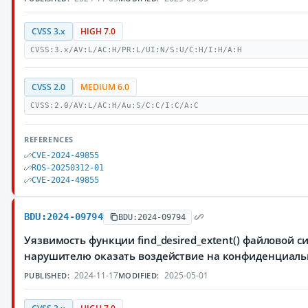
CVSS 3.x
HIGH 7.0
CVSS:3.x/AV:L/AC:H/PR:L/UI:N/S:U/C:H/I:H/A:H
CVSS 2.0
MEDIUM 6.0
CVSS:2.0/AV:L/AC:H/Au:S/C:C/I:C/A:C
REFERENCES
CVE-2024-49855
ROS-20250312-01
CVE-2024-49855
BDU:2024-09794
BDU:2024-09794
Уязвимость функции find_desired_extent() файловой 
нарушителю оказать воздействие на конфиденциаль
2024-11-17
2025-05-01
PUBLISHED:
MODIFIED: