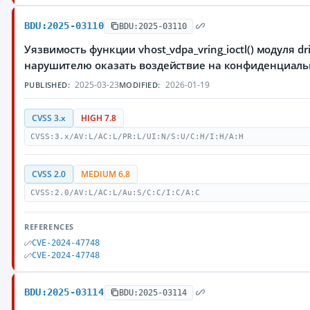
BDU:2025-03110
BDU:2025-03110
Уязвимость функции vhost_vdpa_vring_ioctl() модуля 
нарушителю оказать воздействие на конфиденциаль
2025-03-23
2026-01-19
PUBLISHED:
MODIFIED:
CVSS 3.x
HIGH 7.8
CVSS:3.x/AV:L/AC:L/PR:L/UI:N/S:U/C:H/I:H/A:H
CVSS 2.0
MEDIUM 6.8
CVSS:2.0/AV:L/AC:L/Au:S/C:C/I:C/A:C
REFERENCES
CVE-2024-47748
CVE-2024-47748
BDU:2025-03114
BDU:2025-03114