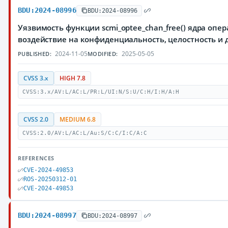
BDU:2024-08996
BDU:2024-08996
Уязвимость функции scmi_optee_chan_free() ядра оп
воздействие на конфиденциальность, целостность 
2024-11-05
2025-05-05
PUBLISHED:
MODIFIED:
CVSS 3.x
HIGH 7.8
CVSS:3.x/AV:L/AC:L/PR:L/UI:N/S:U/C:H/I:H/A:H
CVSS 2.0
MEDIUM 6.8
CVSS:2.0/AV:L/AC:L/Au:S/C:C/I:C/A:C
REFERENCES
CVE-2024-49853
ROS-20250312-01
CVE-2024-49853
BDU:2024-08997
BDU:2024-08997