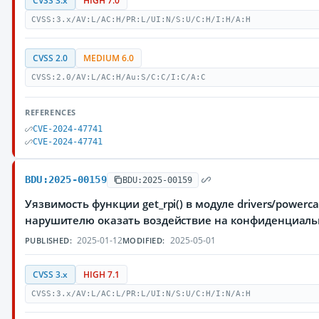
CVSS 3.x
HIGH 7.0
CVSS:3.x/AV:L/AC:H/PR:L/UI:N/S:U/C:H/I:H/A:H
CVSS 2.0
MEDIUM 6.0
CVSS:2.0/AV:L/AC:H/Au:S/C:C/I:C/A:C
REFERENCES
CVE-2024-47741
CVE-2024-47741
BDU:2025-00159
BDU:2025-00159
Уязвимость функции get_rpi() в модуле drivers/power
нарушителю оказать воздействие на конфиденциал
2025-01-12
2025-05-01
PUBLISHED:
MODIFIED:
CVSS 3.x
HIGH 7.1
CVSS:3.x/AV:L/AC:L/PR:L/UI:N/S:U/C:H/I:N/A:H