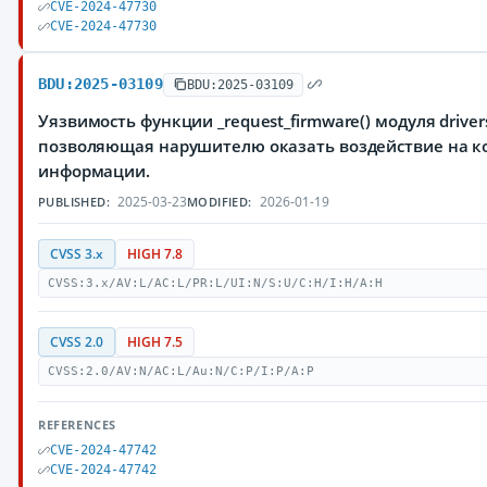
CVE-2024-47730
CVE-2024-47730
BDU:2025-03109
BDU:2025-03109
Уязвимость функции _request_firmware() модуля driver
позволяющая нарушителю оказать воздействие на к
информации.
2025-03-23
2026-01-19
PUBLISHED:
MODIFIED:
CVSS 3.x
HIGH 7.8
CVSS:3.x/AV:L/AC:L/PR:L/UI:N/S:U/C:H/I:H/A:H
CVSS 2.0
HIGH 7.5
CVSS:2.0/AV:N/AC:L/Au:N/C:P/I:P/A:P
REFERENCES
CVE-2024-47742
CVE-2024-47742