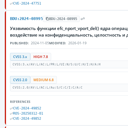
CVE-2024-47751
BDU:2024-08995
BDU:2024-08995
Уязвимость функции efc_nport_vport_del() ядра опе
воздействие на конфиденциальность, целостность 
2024-11-05
2026-01-19
PUBLISHED:
MODIFIED:
CVSS 3.x
HIGH 7.8
CVSS:3.x/AV:L/AC:L/PR:L/UI:N/S:U/C:H/I:H/A:H
CVSS 2.0
MEDIUM 6.8
CVSS:2.0/AV:L/AC:L/Au:S/C:C/I:C/A:C
REFERENCES
CVE-2024-49852
ROS-20250312-01
CVE-2024-49852