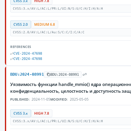
CVSS 3.x
HIGH 7.8
CVSS:3.x/AV:L/AC:L/PR:L/UI:N/S:U/C:H/I:H/A:H
CVSS 2.0
MEDIUM 6.8
CVSS:2.0/AV:L/AC:L/Au:S/C:C/I:C/A:C
REFERENCES
CVE-2024-47698
CVE-2024-47698
BDU:2024-08991
BDU:2024-08991
Уязвимость функции handle_mmio() ядра операционн
конфиденциальность, целостность и доступность з
2024-11-05
2025-05-05
PUBLISHED:
MODIFIED:
CVSS 3.x
HIGH 7.8
CVSS:3.x/AV:L/AC:L/PR:L/UI:N/S:U/C:H/I:H/A:H