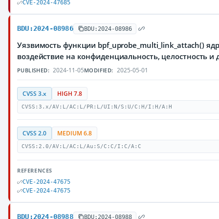
CVE-2024-47685
BDU:2024-08986
BDU:2024-08986
Уязвимость функции bpf_uprobe_multi_link_attach() 
воздействие на конфиденциальность, целостность 
2024-11-05
2025-05-01
PUBLISHED:
MODIFIED:
CVSS 3.x
HIGH 7.8
CVSS:3.x/AV:L/AC:L/PR:L/UI:N/S:U/C:H/I:H/A:H
CVSS 2.0
MEDIUM 6.8
CVSS:2.0/AV:L/AC:L/Au:S/C:C/I:C/A:C
REFERENCES
CVE-2024-47675
CVE-2024-47675
BDU:2024-08988
BDU:2024-08988