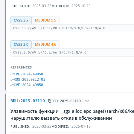
2025-03-23
2025-10-23
PUBLISHED:
MODIFIED:
CVSS 3.x
MEDIUM 5.5
CVSS:3.x/AV:L/AC:L/PR:L/UI:N/S:U/C:N/I:N/A:H
CVSS 2.0
MEDIUM 4.6
CVSS:2.0/AV:L/AC:L/Au:S/C:N/I:N/A:C
REFERENCES
CVE-2024-49858
ROS-20250312-01
CVE-2024-49858
BDU:2025-03119
BDU:2025-03119
Уязвимость функции __sgx_alloc_epc_page() (arch/x86/
нарушителю вызвать отказ в обслуживании
2025-03-23
2026-01-19
PUBLISHED:
MODIFIED: