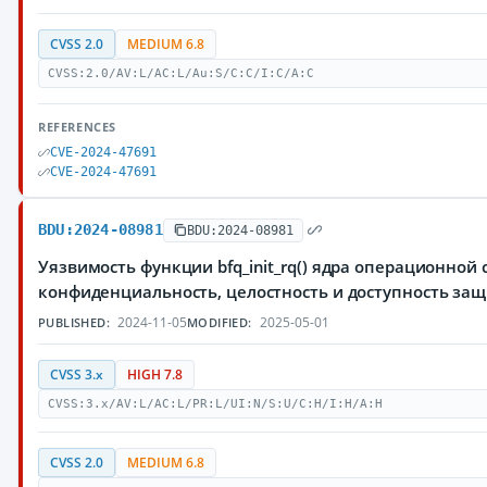
CVSS 2.0
MEDIUM 6.8
CVSS:2.0/AV:L/AC:L/Au:S/C:C/I:C/A:C
REFERENCES
CVE-2024-47691
CVE-2024-47691
BDU:2024-08981
BDU:2024-08981
Уязвимость функции bfq_init_rq() ядра операционно
конфиденциальность, целостность и доступность з
2024-11-05
2025-05-01
PUBLISHED:
MODIFIED:
CVSS 3.x
HIGH 7.8
CVSS:3.x/AV:L/AC:L/PR:L/UI:N/S:U/C:H/I:H/A:H
CVSS 2.0
MEDIUM 6.8