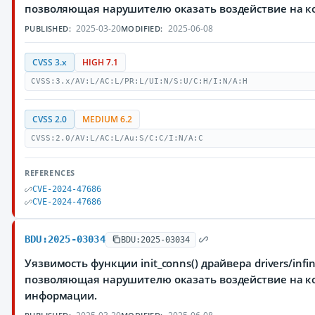
позволяющая нарушителю оказать воздействие на 
2025-03-20
2025-06-08
PUBLISHED:
MODIFIED:
CVSS 3.x
HIGH 7.1
CVSS:3.x/AV:L/AC:L/PR:L/UI:N/S:U/C:H/I:N/A:H
CVSS 2.0
MEDIUM 6.2
CVSS:2.0/AV:L/AC:L/Au:S/C:C/I:N/A:C
REFERENCES
CVE-2024-47686
CVE-2024-47686
BDU:2025-03034
BDU:2025-03034
Уязвимость функции init_conns() драйвера drivers/infin
позволяющая нарушителю оказать воздействие на к
информации.