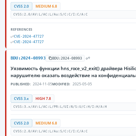
CVSS 2.0
MEDIUM 6.8
CVSS:2.0/AV:L/AC:L/Au:S/C:C/I:C/A:C
REFERENCES
CVE-2024-47727
CVE-2024-47727
BDU:2024-08993
BDU:2024-08993
Уязвимость функции hns_roce_v2_exit() драйвера Hisi
нарушителю оказать воздействие на конфиденциаль
2024-11-05
2025-05-05
PUBLISHED:
MODIFIED:
CVSS 3.x
HIGH 7.8
CVSS:3.x/AV:L/AC:L/PR:L/UI:N/S:U/C:H/I:H/A:H
CVSS 2.0
MEDIUM 6.8
CVSS:2.0/AV:L/AC:L/Au:S/C:C/I:C/A:C