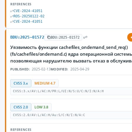
REFERENCES
CVE-2024-41051
ROS-20250122-02
CVE-2024-41051
BDU:2025-01572
BDU:2025-01572
Уязвимость функции cachefiles_ondemand_send_req()
(fs/cachefiles/ondemand.c) ядра операционной системы
позволяющая нарушителю вызвать отказ в обслужив
2025-02-13
2025-04-29
PUBLISHED:
MODIFIED:
CVSS 3.x
MEDIUM 4.7
CVSS:3.x/AV:L/AC:H/PR:L/UI:N/S:U/C:N/I:N/A:H
CVSS 2.0
LOW 3.8
CVSS:2.0/AV:L/AC:H/Au:S/C:N/I:N/A:C
REFERENCES