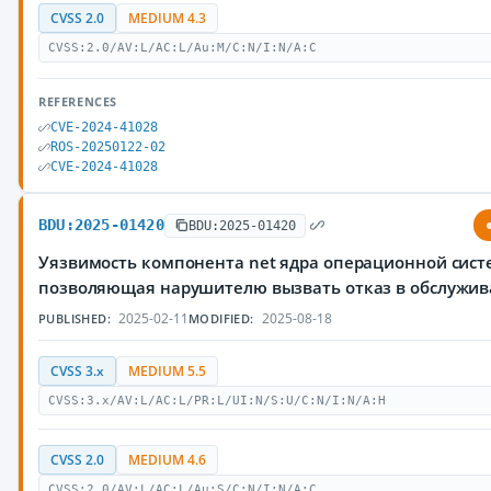
CVSS 2.0
MEDIUM 4.3
CVSS:2.0/AV:L/AC:L/Au:M/C:N/I:N/A:C
REFERENCES
CVE-2024-41028
ROS-20250122-02
CVE-2024-41028
BDU:2025-01420
BDU:2025-01420
Уязвимость компонента net ядра операционной систе
позволяющая нарушителю вызвать отказ в обслужи
2025-02-11
2025-08-18
PUBLISHED:
MODIFIED:
CVSS 3.x
MEDIUM 5.5
CVSS:3.x/AV:L/AC:L/PR:L/UI:N/S:U/C:N/I:N/A:H
CVSS 2.0
MEDIUM 4.6
CVSS:2.0/AV:L/AC:L/Au:S/C:N/I:N/A:C