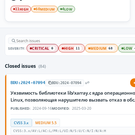
HIGH
MEDIUM
LOW
11
68
4
SEVERITY:
CRITICAL
HIGH
MEDIUM
LOW
0
11
68
Closed issues
(84)
BDU:2024-07094
BDU:2024-07094
Уязвимость библиотеки lib/xarray.c ядра операционн
Linux, позволяющая нарушителю вызвать отказ в об
2024-09-16
2025-03-20
PUBLISHED:
MODIFIED:
CVSS 3.x
MEDIUM 5.5
CVSS:3.x/AV:L/AC:L/PR:L/UI:N/S:U/C:N/I:N/A:H