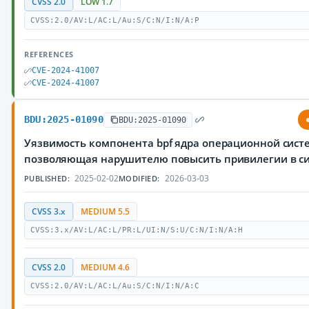
CVSS 2.0
LOW 1.7
CVSS:2.0/AV:L/AC:L/Au:S/C:N/I:N/A:P
REFERENCES
CVE-2024-41007
CVE-2024-41007
BDU:2025-01090
BDU:2025-01090
Уязвимость компонента bpf ядра операционной систе
позволяющая нарушителю повысить привилегии в с
2025-02-02
2026-03-03
PUBLISHED:
MODIFIED:
CVSS 3.x
MEDIUM 5.5
CVSS:3.x/AV:L/AC:L/PR:L/UI:N/S:U/C:N/I:N/A:H
CVSS 2.0
MEDIUM 4.6
CVSS:2.0/AV:L/AC:L/Au:S/C:N/I:N/A:C