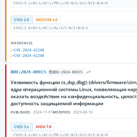
CVSS:3.x/AV:L/AC:L/PR:L/UI:N/S:U/C:N/I:N/A:H
CVSS 2.0
MEDIUM 4.6
CVSS:2.0/AV:L/AC:L/Au:S/C:N/I:N/A:C
REFERENCES
CVE-2024-42248
CVE-2024-42248
BDU:2024-08915
BDU:2024-08915
Уязвимость функции cs_dsp_dbg() (drivers/firmware/cirru
ядра операционной системы Linux, позволяющая на
оказать воздействие на конфиденциальность, целост
доступность защищаемой информации
2024-11-01
2025-08-18
PUBLISHED:
MODIFIED:
CVSS 3.x
HIGH 7.8
CVSS:3.x/AV:L/AC:L/PR:L/UI:N/S:U/C:H/I:H/A:H