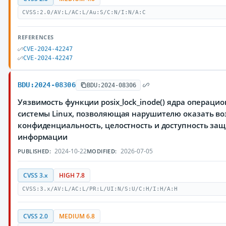
CVSS:2.0/AV:L/AC:L/Au:S/C:N/I:N/A:C
REFERENCES
CVE-2024-42247
CVE-2024-42247
BDU:2024-08306
BDU:2024-08306
Уязвимость функции posix_lock_inode() ядра операци
системы Linux, позволяющая нарушителю оказать во
конфиденциальность, целостность и доступность з
информации
2024-10-22
2026-07-05
PUBLISHED:
MODIFIED:
CVSS 3.x
HIGH 7.8
CVSS:3.x/AV:L/AC:L/PR:L/UI:N/S:U/C:H/I:H/A:H
CVSS 2.0
MEDIUM 6.8