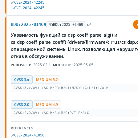
CVE-2024-42245
CVE-2024-42245
BDU:2025-01469
BDU:2025-01469
Уязвимость функций cs_dsp_coeff_parse_alg() и
cs_dsp_coeff_parse_coeff() (drivers/firmware/cirrus/cs_dsp.
операционной системы Linux, позволяющая нарушит
отказ в обслуживании.
2025-02-11
2025-05-05
PUBLISHED:
MODIFIED:
CVSS 3.x
MEDIUM 5.2
CVSS:3.x/AV:L/AC:H/PR:H/UI:N/S:U/C:L/I:L/A:H
CVSS 2.0
MEDIUM 4.9
CVSS:2.0/AV:L/AC:H/Au:M/C:P/I:P/A:C
REFERENCES
CVE-2024-41056