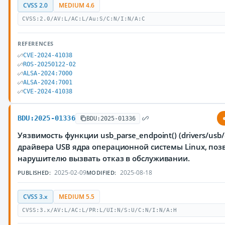
CVSS 2.0
MEDIUM 4.6
CVSS:2.0/AV:L/AC:L/Au:S/C:N/I:N/A:C
REFERENCES
CVE-2024-41038
ROS-20250122-02
ALSA-2024:7000
ALSA-2024:7001
CVE-2024-41038
BDU:2025-01336
BDU:2025-01336
Уязвимость функции usb_parse_endpoint() (drivers/usb/c
драйвера USB ядра операционной системы Linux, по
нарушителю вызвать отказ в обслуживании.
2025-02-09
2025-08-18
PUBLISHED:
MODIFIED:
CVSS 3.x
MEDIUM 5.5
CVSS:3.x/AV:L/AC:L/PR:L/UI:N/S:U/C:N/I:N/A:H