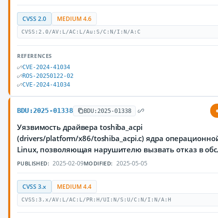
CVSS 2.0
MEDIUM 4.6
CVSS:2.0/AV:L/AC:L/Au:S/C:N/I:N/A:C
REFERENCES
CVE-2024-41034
ROS-20250122-02
CVE-2024-41034
BDU:2025-01338
BDU:2025-01338
Уязвимость драйвера toshiba_acpi
(drivers/platform/x86/toshiba_acpi.c) ядра операционн
Linux, позволяющая нарушителю вызвать отказ в об
2025-02-09
2025-05-05
PUBLISHED:
MODIFIED:
CVSS 3.x
MEDIUM 4.4
CVSS:3.x/AV:L/AC:L/PR:H/UI:N/S:U/C:N/I:N/A:H