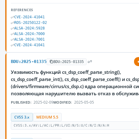
REFERENCES
CVE-2024-41041
ROS-20250122-02
ALSA-2024:5928
ALSA-2024:7000
ALSA-2024:7001
CVE-2024-41041
BDU:2025-01335
BDU:2025-01335
Уязвимость функций cs_dsp_coeff_parse_string(),
cs_dsp_coeff_parse_int(), cs_dsp_coeff_parse_coeff() и cs_ds
(drivers/firmware/cirrus/cs_dsp.c) ядра операционной с
позволяющая нарушителю вызвать отказ в обслужив
2025-02-09
2025-05-05
PUBLISHED:
MODIFIED:
CVSS 3.x
MEDIUM 5.5
CVSS:3.x/AV:L/AC:L/PR:L/UI:N/S:U/C:N/I:N/A:H