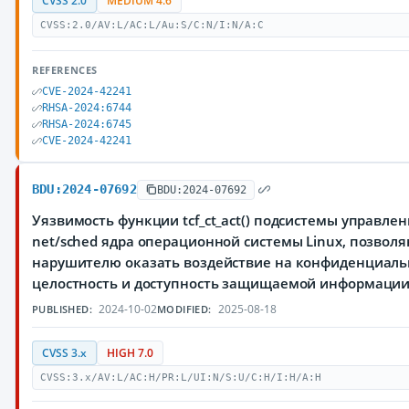
CVSS 2.0
MEDIUM 4.6
CVSS:2.0/AV:L/AC:L/Au:S/C:N/I:N/A:C
REFERENCES
CVE-2024-42241
RHSA-2024:6744
RHSA-2024:6745
CVE-2024-42241
BDU:2024-07692
BDU:2024-07692
Уязвимость функции tcf_ct_act() подсистемы управле
net/sched ядра операционной системы Linux, позвол
нарушителю оказать воздействие на конфиденциаль
целостность и доступность защищаемой информаци
2024-10-02
2025-08-18
PUBLISHED:
MODIFIED:
CVSS 3.x
HIGH 7.0
CVSS:3.x/AV:L/AC:H/PR:L/UI:N/S:U/C:H/I:H/A:H