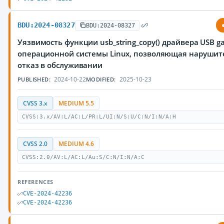
BDU:2024-08327
BDU:2024-08327
Уязвимость функции usb_string_copy() драйвера USB g
операционной системы Linux, позволяющая нарушит
отказ в обслуживании
2024-10-22
2025-10-23
PUBLISHED:
MODIFIED:
CVSS 3.x
MEDIUM 5.5
CVSS:3.x/AV:L/AC:L/PR:L/UI:N/S:U/C:N/I:N/A:H
CVSS 2.0
MEDIUM 4.6
CVSS:2.0/AV:L/AC:L/Au:S/C:N/I:N/A:C
REFERENCES
CVE-2024-42236
CVE-2024-42236