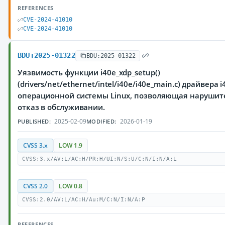
REFERENCES
CVE-2024-41010
CVE-2024-41010
BDU:2025-01322
BDU:2025-01322
Уязвимость функции i40e_xdp_setup()
(drivers/net/ethernet/intel/i40e/i40e_main.c) драйвера 
операционной системы Linux, позволяющая нарушит
отказ в обслуживании.
2025-02-09
2026-01-19
PUBLISHED:
MODIFIED:
CVSS 3.x
LOW 1.9
CVSS:3.x/AV:L/AC:H/PR:H/UI:N/S:U/C:N/I:N/A:L
CVSS 2.0
LOW 0.8
CVSS:2.0/AV:L/AC:H/Au:M/C:N/I:N/A:P
REFERENCES