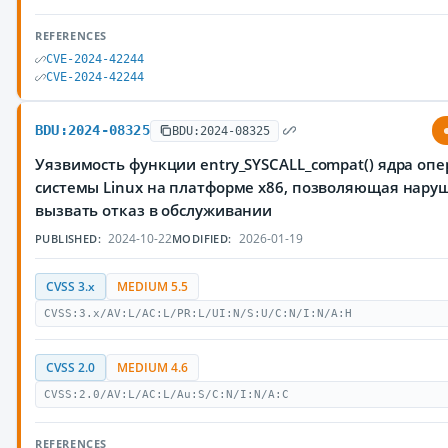
REFERENCES
CVE-2024-42244
CVE-2024-42244
BDU:2024-08325
BDU:2024-08325
Уязвимость функции entry_SYSCALL_compat() ядра оп
системы Linux на платформе x86, позволяющая нар
вызвать отказ в обслуживании
2024-10-22
2026-01-19
PUBLISHED:
MODIFIED:
CVSS 3.x
MEDIUM 5.5
CVSS:3.x/AV:L/AC:L/PR:L/UI:N/S:U/C:N/I:N/A:H
CVSS 2.0
MEDIUM 4.6
CVSS:2.0/AV:L/AC:L/Au:S/C:N/I:N/A:C
REFERENCES