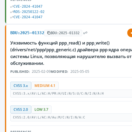
CVE-2024-41047
ROS-20250122-02
CVE-2024-41047
BDU:2025-01332
BDU:2025-01332
Уязвимость функций ppp_read() и ppp_write()
(drivers/net/ppp/ppp_generic.c) драйвера ppp ядра оп
системы Linux, позволяющая нарушителю вызвать от
обслуживании.
2025-02-09
2025-05-05
PUBLISHED:
MODIFIED:
CVSS 3.x
MEDIUM 4.1
CVSS:3.x/AV:L/AC:H/PR:H/UI:N/S:U/C:N/I:N/A:H
CVSS 2.0
LOW 3.7
CVSS:2.0/AV:L/AC:H/Au:M/C:N/I:N/A:C
REFERENCES