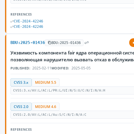
REFERENCES
CVE-2024-42246
CVE-2024-42246
BDU:2025-01436
BDU:2025-01436
Уязвимость компонента fair ядра операционной систе
позволяющая нарушителю вызвать отказ в обслужи
2025-02-11
2025-05-05
PUBLISHED:
MODIFIED:
CVSS 3.x
MEDIUM 5.5
CVSS:3.x/AV:L/AC:L/PR:L/UI:N/S:U/C:N/I:N/A:H
CVSS 2.0
MEDIUM 4.6
CVSS:2.0/AV:L/AC:L/Au:S/C:N/I:N/A:C
REFERENCES