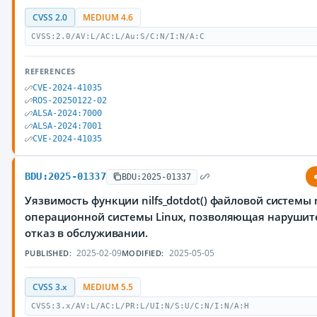
CVSS 2.0
MEDIUM 4.6
CVSS:2.0/AV:L/AC:L/Au:S/C:N/I:N/A:C
REFERENCES
CVE-2024-41035
ROS-20250122-02
ALSA-2024:7000
ALSA-2024:7001
CVE-2024-41035
BDU:2025-01337
BDU:2025-01337
Уязвимость функции nilfs_dotdot() файловой системы n
операционной системы Linux, позволяющая нарушит
отказ в обслуживании.
2025-02-09
2025-05-05
PUBLISHED:
MODIFIED:
CVSS 3.x
MEDIUM 5.5
CVSS:3.x/AV:L/AC:L/PR:L/UI:N/S:U/C:N/I:N/A:H