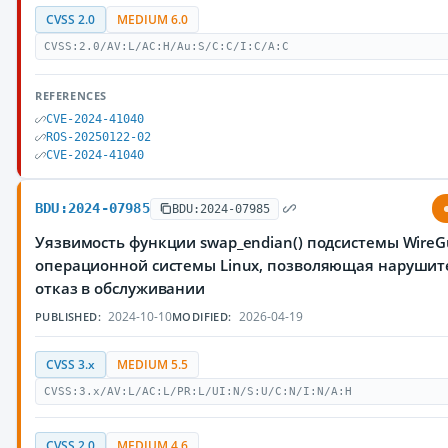
CVSS 2.0
MEDIUM 6.0
CVSS:2.0/AV:L/AC:H/Au:S/C:C/I:C/A:C
REFERENCES
CVE-2024-41040
ROS-20250122-02
CVE-2024-41040
BDU:2024-07985
BDU:2024-07985
Уязвимость функции swap_endian() подсистемы WireG
операционной системы Linux, позволяющая нарушит
отказ в обслуживании
2024-10-10
2026-04-19
PUBLISHED:
MODIFIED:
CVSS 3.x
MEDIUM 5.5
CVSS:3.x/AV:L/AC:L/PR:L/UI:N/S:U/C:N/I:N/A:H
CVSS 2.0
MEDIUM 4.6