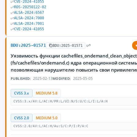
CVE-2024-41055
ROS-20250122-02
ALSA-2024:6567
ALSA-2024:7000
ALSA-2024:7001
CVE-2024-41055
BDU:2025-01571
BDU:2025-01571
Уязвимость функции cachefiles_ondemand_clean_object
(fs/cachefiles/ondemand.c) ядра операционной системы
позволяющая нарушителю повысить свои привилеги
2025-02-13
2025-05-05
PUBLISHED:
MODIFIED:
CVSS 3.x
MEDIUM 5.8
CVSS:3.x/AV:L/AC:H/PR:L/UI:N/S:U/C:L/I:L/A:H
CVSS 2.0
MEDIUM 5.0
CVSS:2.0/AV:L/AC:H/Au:S/C:P/I:P/A:C