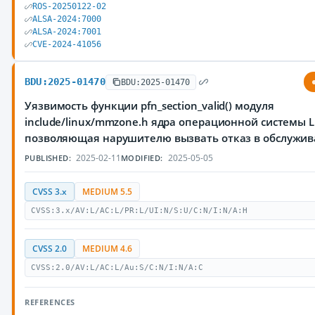
ROS-20250122-02
ALSA-2024:7000
ALSA-2024:7001
CVE-2024-41056
BDU:2025-01470
BDU:2025-01470
Уязвимость функции pfn_section_valid() модуля
include/linux/mmzone.h ядра операционной системы L
позволяющая нарушителю вызвать отказ в обслужив
2025-02-11
2025-05-05
PUBLISHED:
MODIFIED:
CVSS 3.x
MEDIUM 5.5
CVSS:3.x/AV:L/AC:L/PR:L/UI:N/S:U/C:N/I:N/A:H
CVSS 2.0
MEDIUM 4.6
CVSS:2.0/AV:L/AC:L/Au:S/C:N/I:N/A:C
REFERENCES