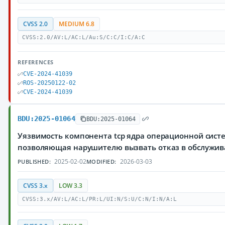
CVSS 2.0
MEDIUM 6.8
CVSS:2.0/AV:L/AC:L/Au:S/C:C/I:C/A:C
REFERENCES
CVE-2024-41039
ROS-20250122-02
CVE-2024-41039
BDU:2025-01064
BDU:2025-01064
Уязвимость компонента tcp ядра операционной систе
позволяющая нарушителю вызвать отказ в обслужи
2025-02-02
2026-03-03
PUBLISHED:
MODIFIED:
CVSS 3.x
LOW 3.3
CVSS:3.x/AV:L/AC:L/PR:L/UI:N/S:U/C:N/I:N/A:L