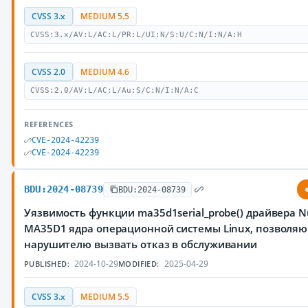
CVSS 3.x
MEDIUM 5.5
CVSS:3.x/AV:L/AC:L/PR:L/UI:N/S:U/C:N/I:N/A:H
CVSS 2.0
MEDIUM 4.6
CVSS:2.0/AV:L/AC:L/Au:S/C:N/I:N/A:C
REFERENCES
CVE-2024-42239
CVE-2024-42239
BDU:2024-08739
BDU:2024-08739
Уязвимость функции ma35d1serial_probe() драйвера N
MA35D1 ядра операционной системы Linux, позволя
нарушителю вызвать отказ в обслуживании
2024-10-29
2025-04-29
PUBLISHED:
MODIFIED:
CVSS 3.x
MEDIUM 5.5