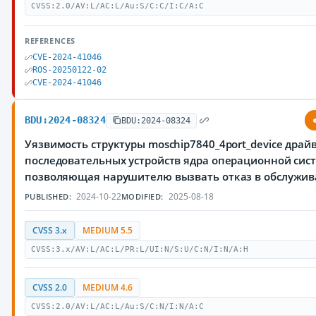
CVSS:2.0/AV:L/AC:L/Au:S/C:C/I:C/A:C
REFERENCES
CVE-2024-41046
ROS-20250122-02
CVE-2024-41046
BDU:2024-08324
BDU:2024-08324
Уязвимость структуры moschip7840_4port_device драй
последовательных устройств ядра операционной сист
позволяющая нарушителю вызвать отказ в обслужи
2024-10-22
2025-08-18
PUBLISHED:
MODIFIED:
CVSS 3.x
MEDIUM 5.5
CVSS:3.x/AV:L/AC:L/PR:L/UI:N/S:U/C:N/I:N/A:H
CVSS 2.0
MEDIUM 4.6
CVSS:2.0/AV:L/AC:L/Au:S/C:N/I:N/A:C