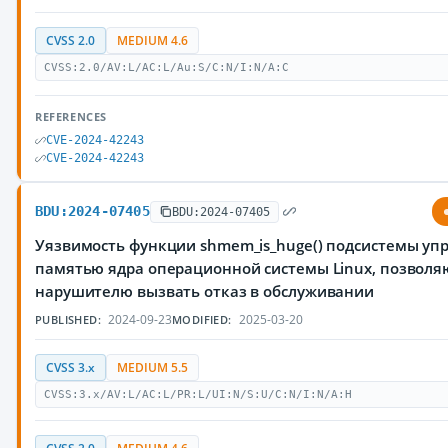
CVSS 2.0
MEDIUM 4.6
CVSS:2.0/AV:L/AC:L/Au:S/C:N/I:N/A:C
REFERENCES
CVE-2024-42243
CVE-2024-42243
BDU:2024-07405
BDU:2024-07405
Уязвимость функции shmem_is_huge() подсистемы уп
памятью ядра операционной системы Linux, позвол
нарушителю вызвать отказ в обслуживании
2024-09-23
2025-03-20
PUBLISHED:
MODIFIED:
CVSS 3.x
MEDIUM 5.5
CVSS:3.x/AV:L/AC:L/PR:L/UI:N/S:U/C:N/I:N/A:H