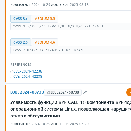
2024-10-29
2025-08-18
PUBLISHED:
MODIFIED:
CVSS 3.x
MEDIUM 5.5
CVSS:3.x/AV:L/AC:L/PR:L/UI:N/S:U/C:N/I:N/A:H
CVSS 2.0
MEDIUM 4.6
CVSS:2.0/AV:L/AC:L/Au:S/C:N/I:N/A:C
REFERENCES
CVE-2024-42238
CVE-2024-42238
BDU:2024-08738
BDU:2024-08738
Уязвимость функции BPF_CALL_1() компонента BPF яд
операционной системы Linux, позволяющая нарушит
отказ в обслуживании
2024-10-29
2025-03-20
PUBLISHED:
MODIFIED: