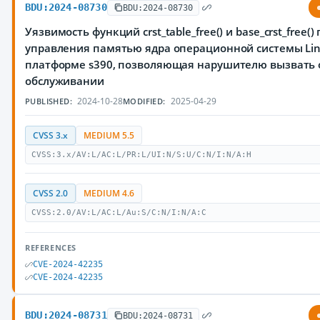
BDU:2024-08730
BDU:2024-08730
Уязвимость функций crst_table_free() и base_crst_free(
управления памятью ядра операционной системы Lin
платформе s390, позволяющая нарушителю вызвать 
обслуживании
2024-10-28
2025-04-29
PUBLISHED:
MODIFIED:
CVSS 3.x
MEDIUM 5.5
CVSS:3.x/AV:L/AC:L/PR:L/UI:N/S:U/C:N/I:N/A:H
CVSS 2.0
MEDIUM 4.6
CVSS:2.0/AV:L/AC:L/Au:S/C:N/I:N/A:C
REFERENCES
CVE-2024-42235
CVE-2024-42235
BDU:2024-08731
BDU:2024-08731