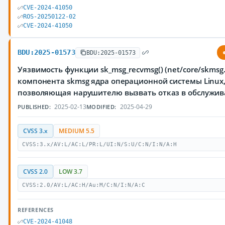
CVE-2024-41050
ROS-20250122-02
CVE-2024-41050
BDU:2025-01573
BDU:2025-01573
Уязвимость функции sk_msg_recvmsg() (net/core/skmsg.
компонента skmsg ядра операционной системы Linux
позволяющая нарушителю вызвать отказ в обслужив
2025-02-13
2025-04-29
PUBLISHED:
MODIFIED:
CVSS 3.x
MEDIUM 5.5
CVSS:3.x/AV:L/AC:L/PR:L/UI:N/S:U/C:N/I:N/A:H
CVSS 2.0
LOW 3.7
CVSS:2.0/AV:L/AC:H/Au:M/C:N/I:N/A:C
REFERENCES
CVE-2024-41048