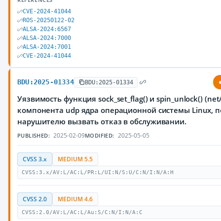
CVE-2024-41044
ROS-20250122-02
ALSA-2024:6567
ALSA-2024:7000
ALSA-2024:7001
CVE-2024-41044
BDU:2025-01334
BDU:2025-01334
Уязвимость функция sock_set_flag() и spin_unlock() (net
компонента udp ядра операционной системы Linux,
нарушителю вызвать отказ в обслуживании.
2025-02-09
2025-05-05
PUBLISHED:
MODIFIED:
CVSS 3.x
MEDIUM 5.5
CVSS:3.x/AV:L/AC:L/PR:L/UI:N/S:U/C:N/I:N/A:H
CVSS 2.0
MEDIUM 4.6
CVSS:2.0/AV:L/AC:L/Au:S/C:N/I:N/A:C