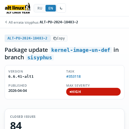
RU
EN
All errata
/
sisyphus
/
ALT-PU-2024-18483-2
ALT-PU-2024-18483-2
Copy
Package update
in
kernel-image-un-def
branch
sisyphus
VERSION
TASK
#353118
6.6.41-alt1
PUBLISHED
MAX SEVERITY
2026-04-04
HIGH
CLOSED ISSUES
84