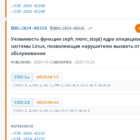
CVE-2024-42240
CVE-2024-42240
BDU:2024-08326
BDU:2024-08326
Уязвимость функции ceph_monc_stop() ядра операци
системы Linux, позволяющая нарушителю вызвать от
обслуживании
2024-10-22
2025-10-23
PUBLISHED:
MODIFIED:
CVSS 3.x
MEDIUM 5.5
CVSS:3.x/AV:L/AC:L/PR:L/UI:N/S:U/C:N/I:N/A:H
CVSS 2.0
MEDIUM 4.6
CVSS:2.0/AV:L/AC:L/Au:S/C:N/I:N/A:C
REFERENCES
CVE-2024-42232
CVE-2024-42232