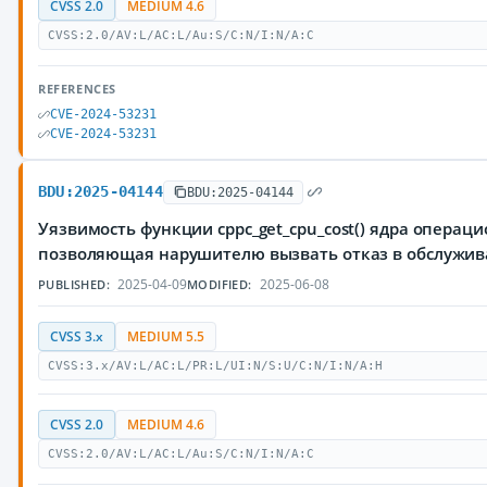
CVSS 2.0
MEDIUM 4.6
CVSS:2.0/AV:L/AC:L/Au:S/C:N/I:N/A:C
REFERENCES
CVE-2024-53231
CVE-2024-53231
BDU:2025-04144
BDU:2025-04144
Уязвимость функции cppc_get_cpu_cost() ядра операци
позволяющая нарушителю вызвать отказ в обслужи
2025-04-09
2025-06-08
PUBLISHED:
MODIFIED:
CVSS 3.x
MEDIUM 5.5
CVSS:3.x/AV:L/AC:L/PR:L/UI:N/S:U/C:N/I:N/A:H
CVSS 2.0
MEDIUM 4.6
CVSS:2.0/AV:L/AC:L/Au:S/C:N/I:N/A:C