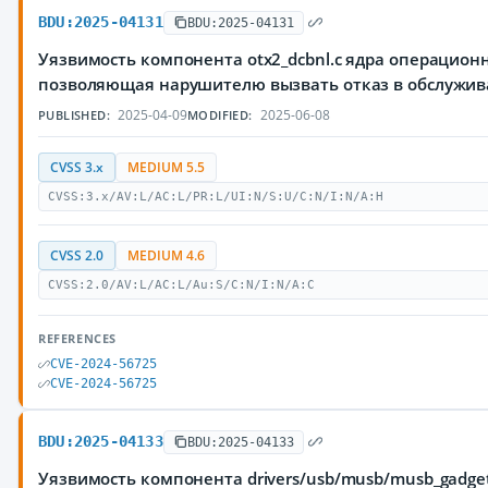
BDU:2025-04131
BDU:2025-04131
Уязвимость компонента otx2_dcbnl.c ядра операционн
позволяющая нарушителю вызвать отказ в обслужи
2025-04-09
2025-06-08
PUBLISHED:
MODIFIED:
CVSS 3.x
MEDIUM 5.5
CVSS:3.x/AV:L/AC:L/PR:L/UI:N/S:U/C:N/I:N/A:H
CVSS 2.0
MEDIUM 4.6
CVSS:2.0/AV:L/AC:L/Au:S/C:N/I:N/A:C
REFERENCES
CVE-2024-56725
CVE-2024-56725
BDU:2025-04133
BDU:2025-04133
Уязвимость компонента drivers/usb/musb/musb_gadge