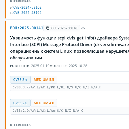
REFERENCES
CVE-2024-53162
CVE-2024-53162
BDU:2025-00141
BDU:2025-00141
Уязвимость функции scpi_dvfs_get_info() драйвера Syst
Interface (SCPI) Message Protocol Driver (drivers/firmwar
операционных систем Linux, позволяющая нарушител
обслуживании
2025-01-10
2025-10-28
PUBLISHED:
MODIFIED:
CVSS 3.x
MEDIUM 5.5
CVSS:3.x/AV:L/AC:L/PR:L/UI:N/S:U/C:N/I:N/A:H
CVSS 2.0
MEDIUM 4.6
CVSS:2.0/AV:L/AC:L/Au:S/C:N/I:N/A:C
REFERENCES