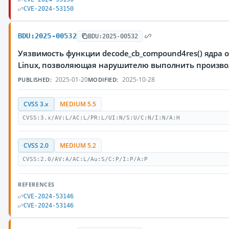
CVE-2024-53150
BDU:2025-00532
BDU:2025-00532
Уязвимость функции decode_cb_compound4res() ядра
Linux, позволяющая нарушителю выполнить произво
2025-01-20
2025-10-28
PUBLISHED:
MODIFIED:
CVSS 3.x
MEDIUM 5.5
CVSS:3.x/AV:L/AC:L/PR:L/UI:N/S:U/C:N/I:N/A:H
CVSS 2.0
MEDIUM 5.2
CVSS:2.0/AV:A/AC:L/Au:S/C:P/I:P/A:P
REFERENCES
CVE-2024-53146
CVE-2024-53146