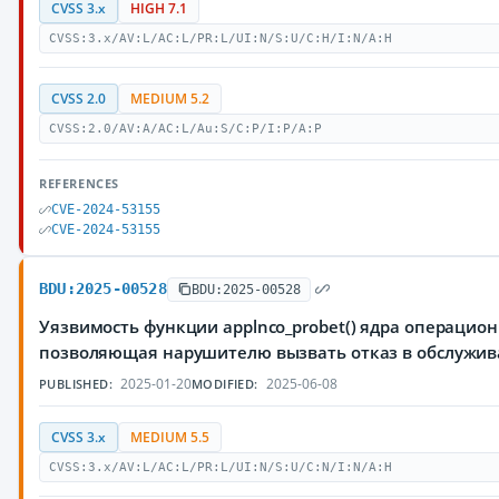
CVSS 3.x
HIGH 7.1
CVSS:3.x/AV:L/AC:L/PR:L/UI:N/S:U/C:H/I:N/A:H
CVSS 2.0
MEDIUM 5.2
CVSS:2.0/AV:A/AC:L/Au:S/C:P/I:P/A:P
REFERENCES
CVE-2024-53155
CVE-2024-53155
BDU:2025-00528
BDU:2025-00528
Уязвимость функции applnco_probet() ядра операцион
позволяющая нарушителю вызвать отказ в обслужив
2025-01-20
2025-06-08
PUBLISHED:
MODIFIED:
CVSS 3.x
MEDIUM 5.5
CVSS:3.x/AV:L/AC:L/PR:L/UI:N/S:U/C:N/I:N/A:H