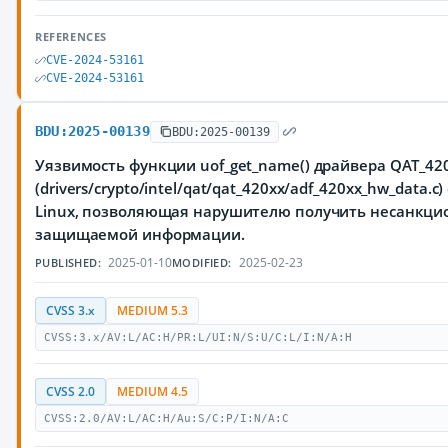
REFERENCES
CVE-2024-53161
CVE-2024-53161
BDU:2025-00139
BDU:2025-00139
Уязвимость функции uof_get_name() драйвера QAT_42
(drivers/crypto/intel/qat/qat_420xx/adf_420xx_hw_data
Linux, позволяющая нарушителю получить несанкци
защищаемой информации.
2025-01-10
2025-02-23
PUBLISHED:
MODIFIED:
CVSS 3.x
MEDIUM 5.3
CVSS:3.x/AV:L/AC:H/PR:L/UI:N/S:U/C:L/I:N/A:H
CVSS 2.0
MEDIUM 4.5
CVSS:2.0/AV:L/AC:H/Au:S/C:P/I:N/A:C