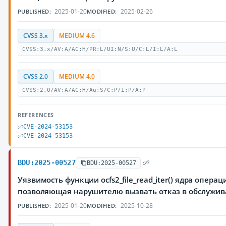
2025-01-20
2025-02-26
PUBLISHED:
MODIFIED:
CVSS 3.x
MEDIUM 4.6
CVSS:3.x/AV:A/AC:H/PR:L/UI:N/S:U/C:L/I:L/A:L
CVSS 2.0
MEDIUM 4.0
CVSS:2.0/AV:A/AC:H/Au:S/C:P/I:P/A:P
REFERENCES
CVE-2024-53153
CVE-2024-53153
BDU:2025-00527
BDU:2025-00527
Уязвимость функции ocfs2_file_read_iter() ядра опера
позволяющая нарушителю вызвать отказ в обслужив
2025-01-20
2025-10-28
PUBLISHED:
MODIFIED: