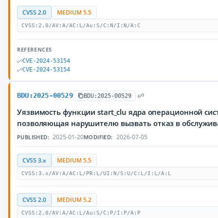
CVSS 2.0
MEDIUM 5.5
CVSS:2.0/AV:A/AC:L/Au:S/C:N/I:N/A:C
REFERENCES
CVE-2024-53154
CVE-2024-53154
BDU:2025-00529
BDU:2025-00529
Уязвимость функции start_clu ядра операционной сис
позволяющая нарушителю вызвать отказ в обслужи
2025-01-20
2026-07-05
PUBLISHED:
MODIFIED:
CVSS 3.x
MEDIUM 5.5
CVSS:3.x/AV:A/AC:L/PR:L/UI:N/S:U/C:L/I:L/A:L
CVSS 2.0
MEDIUM 5.2
CVSS:2.0/AV:A/AC:L/Au:S/C:P/I:P/A:P