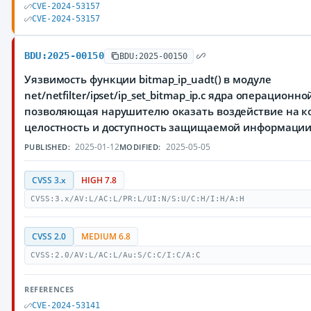
CVE-2024-53157
CVE-2024-53157
BDU:2025-00150
BDU:2025-00150
Уязвимость функции bitmap_ip_uadt() в модуле
net/netfilter/ipset/ip_set_bitmap_ip.c ядра операционно
позволяющая нарушителю оказать воздействие на к
целостность и доступность защищаемой информаци
2025-01-12
2025-05-05
PUBLISHED:
MODIFIED:
CVSS 3.x
HIGH 7.8
CVSS:3.x/AV:L/AC:L/PR:L/UI:N/S:U/C:H/I:H/A:H
CVSS 2.0
MEDIUM 6.8
CVSS:2.0/AV:L/AC:L/Au:S/C:C/I:C/A:C
REFERENCES
CVE-2024-53141