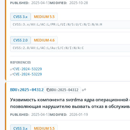
2025-04-13
2025-10-28
PUBLISHED:
MODIFIED:
CVSS 3.x
MEDIUM 5.5
CVSS:3.x/AV:L/AC:L/PR:L/UI:N/S:U/C:N/I:N/A:H
CVSS 2.0
MEDIUM 4.6
CVSS:2.0/AV:L/AC:L/Au:S/C:N/I:N/A:C
REFERENCES
CVE-2024-53229
CVE-2024-53229
BDU:2025-04312
BDU:2025-04312
Уязвимость компонента svcrdma ядра операционной 
позволяющая нарушителю вызвать отказ в обслужи
2025-04-13
2026-01-19
PUBLISHED:
MODIFIED:
CVSS 3.x
MEDIUM 5.5