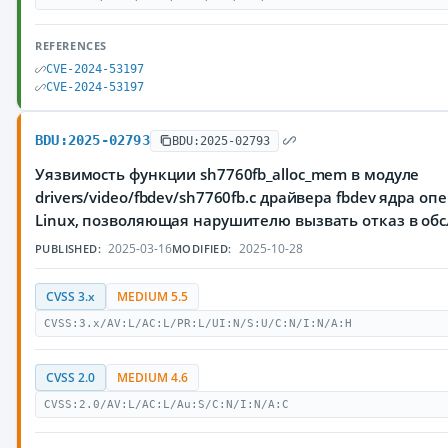
REFERENCES
CVE-2024-53197
CVE-2024-53197
BDU:2025-02793
BDU:2025-02793
Уязвимость функции sh7760fb_alloc_mem в модуле
drivers/video/fbdev/sh7760fb.c драйвера fbdev ядра 
Linux, позволяющая нарушителю вызвать отказ в об
2025-03-16
2025-10-28
PUBLISHED:
MODIFIED:
CVSS 3.x
MEDIUM 5.5
CVSS:3.x/AV:L/AC:L/PR:L/UI:N/S:U/C:N/I:N/A:H
CVSS 2.0
MEDIUM 4.6
CVSS:2.0/AV:L/AC:L/Au:S/C:N/I:N/A:C