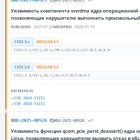
BDU:2025-00525
BDU:2025-00525
Уязвимость компонента svcrdma ядра операционной 
позволяющая нарушителю выполнить произвольный
2025-01-20
2026-01-19
PUBLISHED:
MODIFIED:
CVSS 3.x
MEDIUM 5.5
CVSS:3.x/AV:L/AC:L/PR:L/UI:N/S:U/C:N/I:N/A:H
CVSS 2.0
MEDIUM 4.6
CVSS:2.0/AV:L/AC:L/Au:S/C:N/I:N/A:C
REFERENCES
CVE-2024-53151
CVE-2024-53151
BDU:2025-00526
BDU:2025-00526
Уязвимость функции qcom_pcie_perst_deassert() ядра
Linux, позволяющая нарушителю вызвать отказ в об