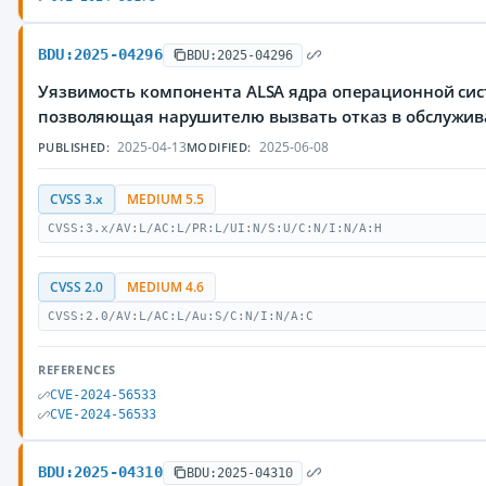
BDU:2025-04296
BDU:2025-04296
Уязвимость компонента ALSA ядра операционной сис
позволяющая нарушителю вызвать отказ в обслужи
2025-04-13
2025-06-08
PUBLISHED:
MODIFIED:
CVSS 3.x
MEDIUM 5.5
CVSS:3.x/AV:L/AC:L/PR:L/UI:N/S:U/C:N/I:N/A:H
CVSS 2.0
MEDIUM 4.6
CVSS:2.0/AV:L/AC:L/Au:S/C:N/I:N/A:C
REFERENCES
CVE-2024-56533
CVE-2024-56533
BDU:2025-04310
BDU:2025-04310