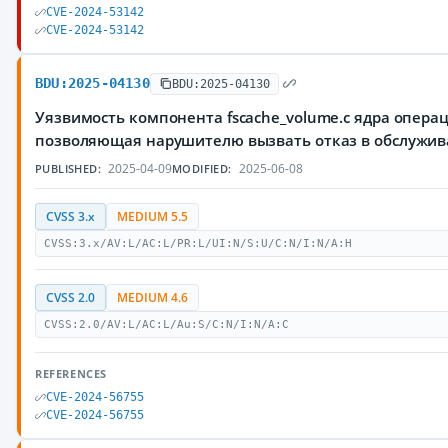
CVE-2024-53142
CVE-2024-53142
BDU:2025-04130
BDU:2025-04130
Уязвимость компонента fscache_volume.c ядра опера
позволяющая нарушителю вызвать отказ в обслужи
2025-04-09
2025-06-08
PUBLISHED:
MODIFIED:
CVSS 3.x
MEDIUM 5.5
CVSS:3.x/AV:L/AC:L/PR:L/UI:N/S:U/C:N/I:N/A:H
CVSS 2.0
MEDIUM 4.6
CVSS:2.0/AV:L/AC:L/Au:S/C:N/I:N/A:C
REFERENCES
CVE-2024-56755
CVE-2024-56755