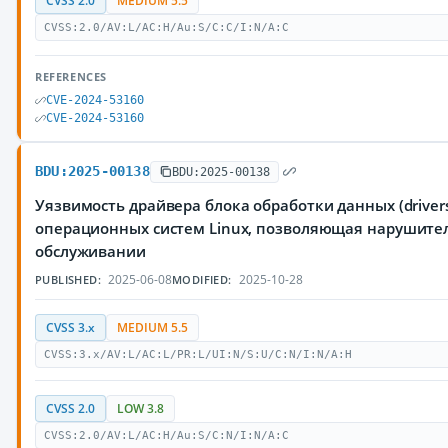
CVSS 2.0
MEDIUM 5.5
CVSS:2.0/AV:L/AC:H/Au:S/C:C/I:N/A:C
REFERENCES
CVE-2024-53160
CVE-2024-53160
BDU:2025-00138
BDU:2025-00138
Уязвимость драйвера блока обработки данных (drivers/
операционных систем Linux, позволяющая нарушител
обслуживании
2025-06-08
2025-10-28
PUBLISHED:
MODIFIED:
CVSS 3.x
MEDIUM 5.5
CVSS:3.x/AV:L/AC:L/PR:L/UI:N/S:U/C:N/I:N/A:H
CVSS 2.0
LOW 3.8
CVSS:2.0/AV:L/AC:H/Au:S/C:N/I:N/A:C