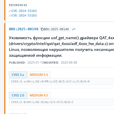
REFERENCES
CVE-2024-53163
CVE-2024-53163
BDU:2025-00140
BDU:2025-00140
Уязвимость функции uof_get_name() драйвера QAT_4x
(drivers/crypto/intel/qat/qat_4xxx/adf_4xxx_hw_data.c)
Linux, позволяющая нарушителю получить несанкци
защищаемой информации.
2025-01-10
2025-06-08
PUBLISHED:
MODIFIED:
CVSS 3.x
MEDIUM 5.3
CVSS:3.x/AV:L/AC:H/PR:L/UI:N/S:U/C:L/I:N/A:H
CVSS 2.0
MEDIUM 4.5
CVSS:2.0/AV:L/AC:H/Au:S/C:P/I:N/A:C