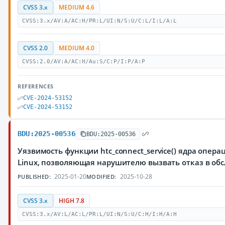
CVSS 3.x
MEDIUM 4.6
CVSS:3.x/AV:A/AC:H/PR:L/UI:N/S:U/C:L/I:L/A:L
CVSS 2.0
MEDIUM 4.0
CVSS:2.0/AV:A/AC:H/Au:S/C:P/I:P/A:P
REFERENCES
CVE-2024-53152
CVE-2024-53152
BDU:2025-00536
BDU:2025-00536
Уязвимость функции htc_connect_service() ядра опер
Linux, позволяющая нарушителю вызвать отказ в об
2025-01-20
2025-10-28
PUBLISHED:
MODIFIED:
CVSS 3.x
HIGH 7.8
CVSS:3.x/AV:L/AC:L/PR:L/UI:N/S:U/C:H/I:H/A:H