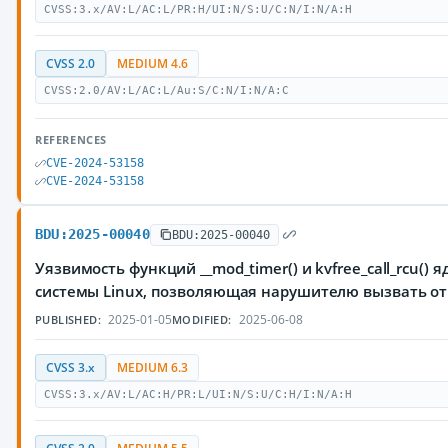
CVSS:3.x/AV:L/AC:L/PR:H/UI:N/S:U/C:N/I:N/A:H
CVSS 2.0
MEDIUM 4.6
CVSS:2.0/AV:L/AC:L/Au:S/C:N/I:N/A:C
REFERENCES
CVE-2024-53158
CVE-2024-53158
BDU:2025-00040
BDU:2025-00040
Уязвимость функций __mod_timer() и kvfree_call_rcu()
системы Linux, позволяющая нарушителю вызвать от
2025-01-05
2025-06-08
PUBLISHED:
MODIFIED:
CVSS 3.x
MEDIUM 6.3
CVSS:3.x/AV:L/AC:H/PR:L/UI:N/S:U/C:H/I:N/A:H