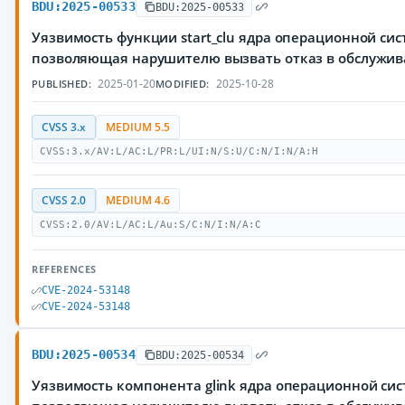
BDU:2025-00533
BDU:2025-00533
Уязвимость функции start_clu ядра операционной сис
позволяющая нарушителю вызвать отказ в обслужи
2025-01-20
2025-10-28
PUBLISHED:
MODIFIED:
CVSS 3.x
MEDIUM 5.5
CVSS:3.x/AV:L/AC:L/PR:L/UI:N/S:U/C:N/I:N/A:H
CVSS 2.0
MEDIUM 4.6
CVSS:2.0/AV:L/AC:L/Au:S/C:N/I:N/A:C
REFERENCES
CVE-2024-53148
CVE-2024-53148
BDU:2025-00534
BDU:2025-00534
Уязвимость компонента glink ядра операционной сис