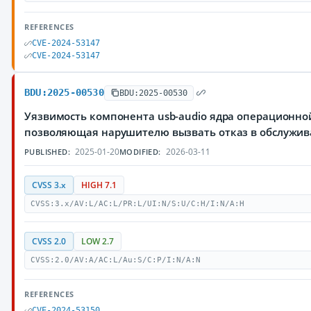
REFERENCES
CVE-2024-53147
CVE-2024-53147
BDU:2025-00530
BDU:2025-00530
Уязвимость компонента usb-audio ядра операционной
позволяющая нарушителю вызвать отказ в обслужи
2025-01-20
2026-03-11
PUBLISHED:
MODIFIED:
CVSS 3.x
HIGH 7.1
CVSS:3.x/AV:L/AC:L/PR:L/UI:N/S:U/C:H/I:N/A:H
CVSS 2.0
LOW 2.7
CVSS:2.0/AV:A/AC:L/Au:S/C:P/I:N/A:N
REFERENCES
CVE-2024-53150