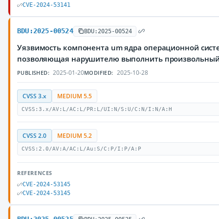
CVE-2024-53141
BDU:2025-00524
BDU:2025-00524
Уязвимость компонента um ядра операционной систе
позволяющая нарушителю выполнить произвольный
2025-01-20
2025-10-28
PUBLISHED:
MODIFIED:
CVSS 3.x
MEDIUM 5.5
CVSS:3.x/AV:L/AC:L/PR:L/UI:N/S:U/C:N/I:N/A:H
CVSS 2.0
MEDIUM 5.2
CVSS:2.0/AV:A/AC:L/Au:S/C:P/I:P/A:P
REFERENCES
CVE-2024-53145
CVE-2024-53145