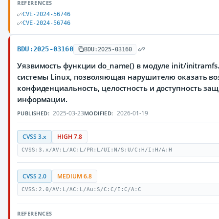
REFERENCES
CVE-2024-56746
CVE-2024-56746
BDU:2025-03160
BDU:2025-03160
Уязвимость функции do_name() в модуле init/initramf
системы Linux, позволяющая нарушителю оказать во
конфиденциальность, целостность и доступность з
информации.
2025-03-23
2026-01-19
PUBLISHED:
MODIFIED:
CVSS 3.x
HIGH 7.8
CVSS:3.x/AV:L/AC:L/PR:L/UI:N/S:U/C:H/I:H/A:H
CVSS 2.0
MEDIUM 6.8
CVSS:2.0/AV:L/AC:L/Au:S/C:C/I:C/A:C
REFERENCES