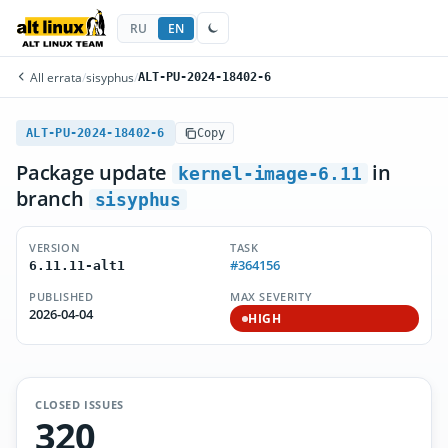
RU
EN
All errata
/
sisyphus
/
ALT-PU-2024-18402-6
ALT-PU-2024-18402-6
Copy
Package update
in
kernel-image-6.11
branch
sisyphus
VERSION
TASK
#364156
6.11.11-alt1
PUBLISHED
MAX SEVERITY
2026-04-04
HIGH
CLOSED ISSUES
320