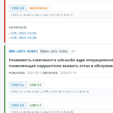
CVSS 2.0
MEDIUM 4.6
CVSS:2.0/AV:L/AC:L/Au:S/C:N/I:N/A:C
REFERENCES
CVE-2024-53156
CVE-2024-53156
BDU:2025-02681
BDU:2025-02681
Уязвимость компонента usb-audio ядра операционной
позволяющая нарушителю вызвать отказ в обслужи
2025-03-12
2026-01-19
PUBLISHED:
MODIFIED:
CVSS 3.x
LOW 3.5
CVSS:3.x/AV:A/AC:L/PR:L/UI:N/S:U/C:L/I:N/A:N
CVSS 2.0
LOW 2.7
CVSS:2.0/AV:A/AC:L/Au:S/C:P/I:N/A:N