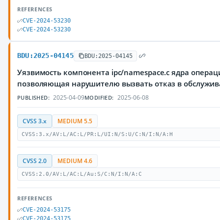
REFERENCES
CVE-2024-53230
CVE-2024-53230
BDU:2025-04145
BDU:2025-04145
Уязвимость компонента ipc/namespace.c ядра операц
позволяющая нарушителю вызвать отказ в обслужи
2025-04-09
2025-06-08
PUBLISHED:
MODIFIED:
CVSS 3.x
MEDIUM 5.5
CVSS:3.x/AV:L/AC:L/PR:L/UI:N/S:U/C:N/I:N/A:H
CVSS 2.0
MEDIUM 4.6
CVSS:2.0/AV:L/AC:L/Au:S/C:N/I:N/A:C
REFERENCES
CVE-2024-53175
CVE-2024-53175