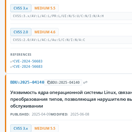
CVSS 3.x
MEDIUM 5.5
CVSS:3.x/AV:L/AC:L/PR:L/UI:N/S:U/C:N/I:N/A:H
CVSS 2.0
MEDIUM 4.6
CVSS:2.0/AV:L/AC:L/Au:S/C:N/I:N/A:C
REFERENCES
CVE-2024-56683
CVE-2024-56683
BDU:2025-04140
BDU:2025-04140
Уязвимость ядра операционной системы Linux, связ
преобразования типов, позволяющая нарушителю вы
обслуживании
2025-04-09
2025-06-08
PUBLISHED:
MODIFIED:
CVSS 3.x
MEDIUM 5.5