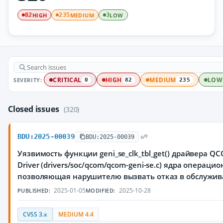
HIGH
MEDIUM
LOW
82
235
3
SEVERITY:
CRITICAL
HIGH
MEDIUM
LOW
0
82
235
Closed issues
(320)
BDU:2025-00039
BDU:2025-00039
Уязвимость функции geni_se_clk_tbl_get() драйвера QCO
Driver (drivers/soc/qcom/qcom-geni-se.c) ядра операци
позволяющая нарушителю вызвать отказ в обслужив
2025-01-05
2025-10-28
PUBLISHED:
MODIFIED:
CVSS 3.x
MEDIUM 4.4