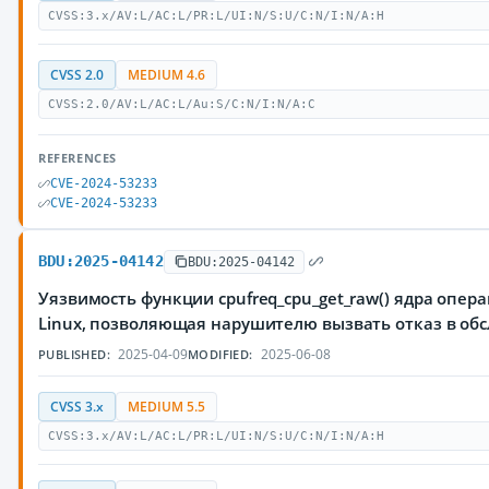
CVSS:3.x/AV:L/AC:L/PR:L/UI:N/S:U/C:N/I:N/A:H
CVSS 2.0
MEDIUM 4.6
CVSS:2.0/AV:L/AC:L/Au:S/C:N/I:N/A:C
REFERENCES
CVE-2024-53233
CVE-2024-53233
BDU:2025-04142
BDU:2025-04142
Уязвимость функции cpufreq_cpu_get_raw() ядра опе
Linux, позволяющая нарушителю вызвать отказ в об
2025-04-09
2025-06-08
PUBLISHED:
MODIFIED:
CVSS 3.x
MEDIUM 5.5
CVSS:3.x/AV:L/AC:L/PR:L/UI:N/S:U/C:N/I:N/A:H