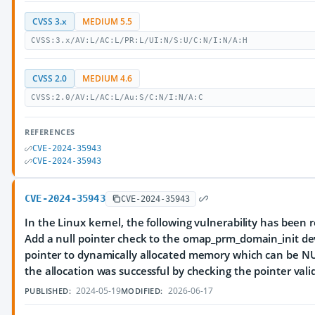
CVSS 3.x
MEDIUM 5.5
CVSS:3.x/AV:L/AC:L/PR:L/UI:N/S:U/C:N/I:N/A:H
CVSS 2.0
MEDIUM 4.6
CVSS:2.0/AV:L/AC:L/Au:S/C:N/I:N/A:C
REFERENCES
CVE-2024-35943
CVE-2024-35943
CVE-2024-35943
CVE-2024-35943
In the Linux kernel, the following vulnerability has been 
Add a null pointer check to the omap_prm_domain_init de
pointer to dynamically allocated memory which can be NU
the allocation was successful by checking the pointer valid
2024-05-19
2026-06-17
PUBLISHED:
MODIFIED: