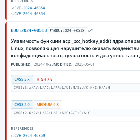
REFERENCES
CVE-2024-46854
CVE-2024-46854
BDU:2024-08518
BDU:2024-08518
Уязвимость функции acpi_pcc_hotkey_add() ядра опе
Linux, позволяющая нарушителю оказать воздействи
конфиденциальность, целостность и доступность з
2024-10-23
2025-05-01
PUBLISHED:
MODIFIED:
CVSS 3.x
HIGH 7.8
CVSS:3.x/AV:L/AC:L/PR:L/UI:N/S:U/C:H/I:H/A:H
CVSS 2.0
MEDIUM 6.8
CVSS:2.0/AV:L/AC:L/Au:S/C:C/I:C/A:C
REFERENCES
CVE-2024-46859