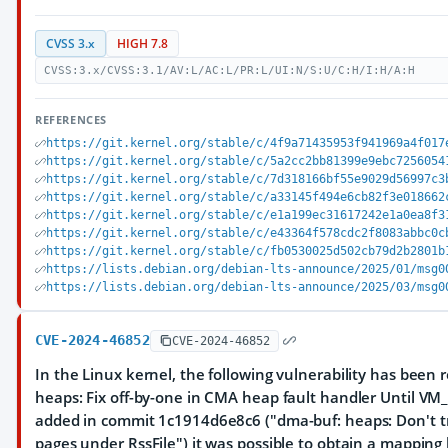
CVSS 3.x
HIGH 7.8
CVSS:3.x/CVSS:3.1/AV:L/AC:L/PR:L/UI:N/S:U/C:H/I:H/A:H
REFERENCES
https://git.kernel.org/stable/c/4f9a71435953f941969a4f017
https://git.kernel.org/stable/c/5a2cc2bb81399e9ebc7256054
https://git.kernel.org/stable/c/7d318166bf55e9029d56997c3
https://git.kernel.org/stable/c/a33145f494e6cb82f3e018662
https://git.kernel.org/stable/c/e1a199ec31617242e1a0ea8f3
https://git.kernel.org/stable/c/e43364f578cdc2f8083abbc0c
https://git.kernel.org/stable/c/fb0530025d502cb79d2b2801b
https://lists.debian.org/debian-lts-announce/2025/01/msg0
https://lists.debian.org/debian-lts-announce/2025/03/msg0
CVE-2024-46852
CVE-2024-46852
In the Linux kernel, the following vulnerability has been 
heaps: Fix off-by-one in CMA heap fault handler Until
added in commit 1c1914d6e8c6 ("dma-buf: heaps: Don't 
pages under RssFile") it was possible to obtain a mapping 