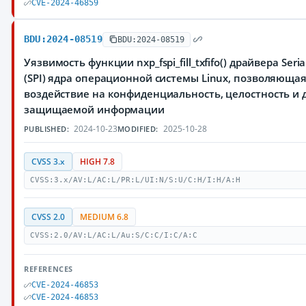
CVE-2024-46859
BDU:2024-08519
BDU:2024-08519
Уязвимость функции nxp_fspi_fill_txfifo() драйвера Serial
(SPI) ядра операционной системы Linux, позволяюща
воздействие на конфиденциальность, целостность и 
защищаемой информации
2024-10-23
2025-10-28
PUBLISHED:
MODIFIED:
CVSS 3.x
HIGH 7.8
CVSS:3.x/AV:L/AC:L/PR:L/UI:N/S:U/C:H/I:H/A:H
CVSS 2.0
MEDIUM 6.8
CVSS:2.0/AV:L/AC:L/Au:S/C:C/I:C/A:C
REFERENCES
CVE-2024-46853
CVE-2024-46853