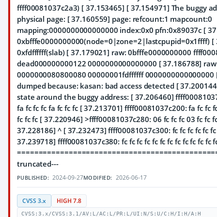
ffff00081037c2a3) [ 37.153465] [ 37.154971] The buggy ad
physical page: [ 37.160559] page: refcount:1 mapcount:0
mapping:0000000000000000 index:0x0 pfn:0x89037c [ 37.
0xbfffe0000000000(node=0|zone=2|lastcpupid=0x1ffff) [ 
0xfdffffff(slab) [ 37.179021] raw: 0bfffe0000000000 ffff0
dead000000000122 0000000000000000 [ 37.186788] ra
0000000080800080 00000001fdffffff 0000000000000000 [
dumped because: kasan: bad access detected [ 37.200144
state around the buggy address: [ 37.206460] ffff00081037c18
fa fc fc fc fa fc fc fc [ 37.213701] ffff00081037c200: fa fc fc fc
fc fc fc [ 37.220946] >ffff00081037c280: 06 fc fc fc 03 fc fc fc fc
37.228186] ^ [ 37.232473] ffff00081037c300: fc fc fc fc fc fc fc f
37.239718] ffff00081037c380: fc fc fc fc fc fc fc fc fc fc fc fc f
===============================================
truncated---
2024-09-27
2026-06-17
PUBLISHED:
MODIFIED:
CVSS 3.x
HIGH 7.8
CVSS:3.x/CVSS:3.1/AV:L/AC:L/PR:L/UI:N/S:U/C:H/I:H/A:H