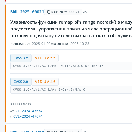
BDU:2025-00021
BDU:2025-00021
Уязвимость функции remap_pfn_range_notrack() в мо
подсистемы управления памятью ядра операционной 
позволяющая нарушителю вызвать отказ в обслужи
2025-01-02
2025-10-28
PUBLISHED:
MODIFIED:
CVSS 3.x
MEDIUM 5.5
CVSS:3.x/AV:L/AC:L/PR:L/UI:N/S:U/C:N/I:N/A:H
CVSS 2.0
MEDIUM 4.6
CVSS:2.0/AV:L/AC:L/Au:S/C:N/I:N/A:C
REFERENCES
CVE-2024-47674
CVE-2024-47674