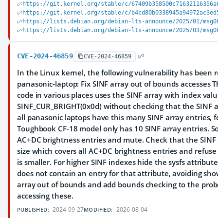
https://git.kernel.org/stable/c/67409b358500c71632116356a
https://git.kernel.org/stable/c/b4cd80b0338945a94972ac3ed
https://lists.debian.org/debian-lts-announce/2025/01/msg0
https://lists.debian.org/debian-lts-announce/2025/03/msg0
CVE-2024-46859
CVE-2024-46859
In the Linux kernel, the following vulnerability has been 
panasonic-laptop: Fix SINF array out of bounds accesses 
code in various places uses the SINF array with index value
SINF_CUR_BRIGHT(0x0d) without checking that the SINF ar
all panasonic laptops have this many SINF array entries, 
Toughbook CF-18 model only has 10 SINF array entries. So
AC+DC brightness entries and mute. Check that the SINF
size which covers all AC+DC brightness entries and refuse 
is smaller. For higher SINF indexes hide the sysfs attribu
does not contain an entry for that attribute, avoiding sho
array out of bounds and add bounds checking to the prob
accessing these.
2024-09-27
2026-08-04
PUBLISHED:
MODIFIED: