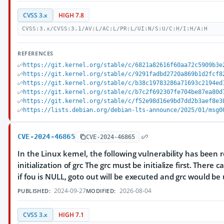
CVSS 3.x
HIGH 7.8
CVSS:3.x/CVSS:3.1/AV:L/AC:L/PR:L/UI:N/S:U/C:H/I:H/A:H
REFERENCES
https://git.kernel.org/stable/c/6821a82616f60aa72c5909b3e
https://git.kernel.org/stable/c/9291fadbd2720a869b1d2fcf8
https://git.kernel.org/stable/c/b38c19783286a71693c2194ed
https://git.kernel.org/stable/c/b7c2f692307fe704be87ea80d
https://git.kernel.org/stable/c/f52e98d16e9bd7dd2b3aef8e3
https://lists.debian.org/debian-lts-announce/2025/01/msg0
CVE-2024-46865
CVE-2024-46865
In the Linux kernel, the following vulnerability has been re
initialization of grc The grc must be initialize first. There
if fou is NULL, goto out will be executed and grc would be 
2024-09-27
2026-08-04
PUBLISHED:
MODIFIED:
CVSS 3.x
HIGH 7.1