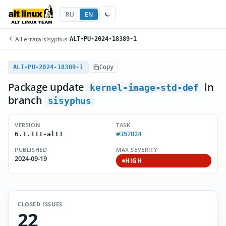
RU
EN
All errata
/
sisyphus
/
ALT-PU-2024-18389-1
ALT-PU-2024-18389-1
Copy
Package update
in
kernel-image-std-def
branch
sisyphus
VERSION
TASK
#357824
6.1.111-alt1
PUBLISHED
MAX SEVERITY
2024-09-19
HIGH
CLOSED ISSUES
22