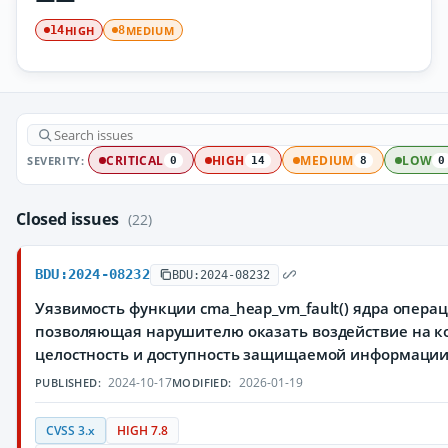
HIGH
MEDIUM
14
8
SEVERITY:
CRITICAL
HIGH
MEDIUM
LOW
0
14
8
0
Closed issues
(22)
BDU:2024-08232
BDU:2024-08232
Уязвимость функции cma_heap_vm_fault() ядра операц
позволяющая нарушителю оказать воздействие на к
целостность и доступность защищаемой информаци
2024-10-17
2026-01-19
PUBLISHED:
MODIFIED:
CVSS 3.x
HIGH 7.8