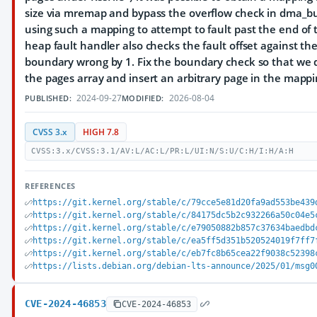
size via mremap and bypass the overflow check in dma_
using such a mapping to attempt to fault past the end of 
heap fault handler also checks the fault offset against the
boundary wrong by 1. Fix the boundary check so that we d
the pages array and insert an arbitrary page in the mappi
2024-09-27
2026-08-04
PUBLISHED:
MODIFIED:
CVSS 3.x
HIGH 7.8
CVSS:3.x/CVSS:3.1/AV:L/AC:L/PR:L/UI:N/S:U/C:H/I:H/A:H
REFERENCES
https://git.kernel.org/stable/c/79cce5e81d20fa9ad553be439
https://git.kernel.org/stable/c/84175dc5b2c932266a50c04e5
https://git.kernel.org/stable/c/e79050882b857c37634baedbd
https://git.kernel.org/stable/c/ea5ff5d351b520524019f7ff7
https://git.kernel.org/stable/c/eb7fc8b65cea22f9038c52398
https://lists.debian.org/debian-lts-announce/2025/01/msg0
CVE-2024-46853
CVE-2024-46853