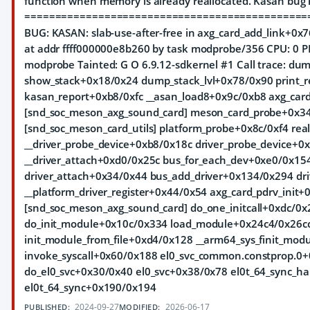
function when memory is already reallocated. Kasan bug 
==============================================
BUG: KASAN: slab-use-after-free in axg_card_add_link+0x7
at addr ffff000000e8b260 by task modprobe/356 CPU: 0 
modprobe Tainted: G O 6.9.12-sdkernel #1 Call trace: d
show_stack+0x18/0x24 dump_stack_lvl+0x78/0x90 print_r
kasan_report+0xb8/0xfc __asan_load8+0x9c/0xb8 axg_car
[snd_soc_meson_axg_sound_card] meson_card_probe+0x3
[snd_soc_meson_card_utils] platform_probe+0x8c/0xf4 re
__driver_probe_device+0xb8/0x18c driver_probe_device+0
__driver_attach+0xd0/0x25c bus_for_each_dev+0xe0/0x15
driver_attach+0x34/0x44 bus_add_driver+0x134/0x294 dri
__platform_driver_register+0x44/0x54 axg_card_pdrv_init
[snd_soc_meson_axg_sound_card] do_one_initcall+0xdc/0x
do_init_module+0x10c/0x334 load_module+0x24c4/0x26c
init_module_from_file+0xd4/0x128 __arm64_sys_finit_mod
invoke_syscall+0x60/0x188 el0_svc_common.constprop.0
do_el0_svc+0x30/0x40 el0_svc+0x38/0x78 el0t_64_sync_h
el0t_64_sync+0x190/0x194
2024-09-27
2026-06-17
PUBLISHED:
MODIFIED: