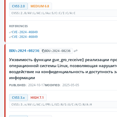
CVSS 2.0
MEDIUM 6.8
CVSS:2.0/AV:L/AC:L/Au:S/C:C/I:C/A:C
REFERENCES
CVE-2024-46849
CVE-2024-46849
BDU:2024-08236
BDU:2024-08236
Уязвимость функции gue_gro_receive() реализации про
операционной системы Linux, позволяющая нарушит
воздействие на конфиденциальность и доступность
информации
2024-10-17
2025-05-05
PUBLISHED:
MODIFIED:
CVSS 3.x
HIGH 7.1
CVSS:3.x/AV:L/AC:L/PR:L/UI:N/S:U/C:H/I:N/A:H