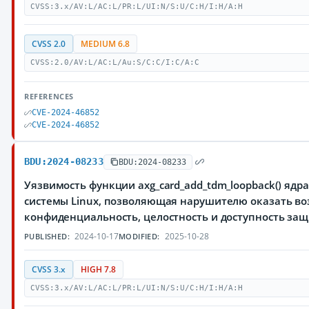
CVSS:3.x/AV:L/AC:L/PR:L/UI:N/S:U/C:H/I:H/A:H
CVSS 2.0
MEDIUM 6.8
CVSS:2.0/AV:L/AC:L/Au:S/C:C/I:C/A:C
REFERENCES
CVE-2024-46852
CVE-2024-46852
BDU:2024-08233
BDU:2024-08233
Уязвимость функции axg_card_add_tdm_loopback() яд
системы Linux, позволяющая нарушителю оказать во
конфиденциальность, целостность и доступность з
2024-10-17
2025-10-28
PUBLISHED:
MODIFIED:
CVSS 3.x
HIGH 7.8
CVSS:3.x/AV:L/AC:L/PR:L/UI:N/S:U/C:H/I:H/A:H