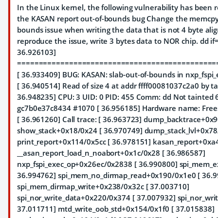
In the Linux kernel, the following vulnerability has been res
the KASAN report out-of-bounds bug Change the memcpy le
bounds issue when writing the data that is not 4 byte alig
reproduce the issue, write 3 bytes data to NOR chip. dd i
36.926103]
==============================================
[ 36.933409] BUG: KASAN: slab-out-of-bounds in nxp_fsp
[ 36.940514] Read of size 4 at addr ffff00081037c2a0 by t
36.948235] CPU: 3 UID: 0 PID: 455 Comm: dd Not tainted 6
gc7b0e37c8434 #1070 [ 36.956185] Hardware name: Free
[ 36.961260] Call trace: [ 36.963723] dump_backtrace+0x
show_stack+0x18/0x24 [ 36.970749] dump_stack_lvl+0x78
print_report+0x114/0x5cc [ 36.978151] kasan_report+0xa4
__asan_report_load_n_noabort+0x1c/0x28 [ 36.986587]
nxp_fspi_exec_op+0x26ec/0x2838 [ 36.990800] spi_mem_e
36.994762] spi_mem_no_dirmap_read+0x190/0x1e0 [ 36.9
spi_mem_dirmap_write+0x238/0x32c [ 37.003710]
spi_nor_write_data+0x220/0x374 [ 37.007932] spi_nor_wri
37.011711] mtd_write_oob_std+0x154/0x1f0 [ 37.015838]