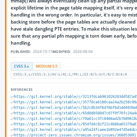
mmap() will always eventually clean up any partial mappi
explicit lifetime in the page table mapping itself, it's very 
handling in the wrong order. In particular, it's easy to mis
backing store before the page tables are actually cleaned
have stale dangling PTE entries. To make this situation le
sure that any partial pfn mapping is torn down early, befo
handling.
2024-10-15
2026-08-04
PUBLISHED:
MODIFIED:
CVSS 3.x
MEDIUM 5.5
CVSS:3.x/CVSS:3.1/AV:L/AC:L/PR:L/UI:N/S:U/C:N/I:N/A:H
REFERENCES
https://git.kernel.org/stable/c/3213fdcab961026203dd587a4
https://git.kernel.org/stable/c/35770ca6180caa24a2b258c99
https://git.kernel.org/stable/c/5b2c8b34f6d76bfbd1dd4936e
https://git.kernel.org/stable/c/65d0db500d7c07f0f76fc24a4
https://git.kernel.org/stable/c/79a61cc3fc0466ad2b7b89618
https://git.kernel.org/stable/c/954fd4c81f22c4b6ba65379a8
https://git.kernel.org/stable/c/a95a24fcaee1b892e47d5e6dc
https://project-zero.issues.chromium.org/issues/366053091