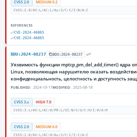
CVSS 2.0
MEDIUM 6.2
CVSS:2.0/AV:L/AC:L/Au:S/C:C/I:N/A:C
REFERENCES
CVE-2024-46865
CVE-2024-46865
BDU:2024-08237
BDU:2024-08237
Уязвимость функции mptcp_pm_del_add_timer() ядра 
Linux, позволяющая нарушителю оказать воздействи
конфиденциальность, целостность и доступность з
2024-10-17
2025-08-18
PUBLISHED:
MODIFIED:
CVSS 3.x
HIGH 7.0
CVSS:3.x/AV:L/AC:H/PR:L/UI:N/S:U/C:H/I:H/A:H
CVSS 2.0
MEDIUM 6.0
CVSS:2.0/AV:L/AC:H/Au:S/C:C/I:C/A:C