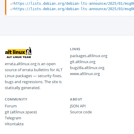
https://lists.debian.org/debian-lts-announce/2025/01/msg0
https://lists.debian.org/debian-lts-announce/2025/03/msg0
LINKS
packages.altlinux.org
git.altlinux.org
errata.altlinux.org is an open
bugzilla.altlinux.org
source of errata bulletins for ALT
www.altlinux.org
Linux packages — security fixes,
bugs and regressions. The site is
statically generated.
COMMUNITY
ABOUT
Forum
JSON API
git (altlinux.space)
Source code
Telegram
VKontakte