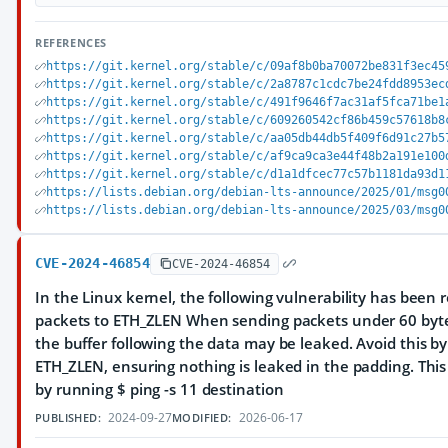
REFERENCES
https://git.kernel.org/stable/c/09af8b0ba70072be831f3ec45
https://git.kernel.org/stable/c/2a8787c1cdc7be24fdd8953ec
https://git.kernel.org/stable/c/491f9646f7ac31af5fca71be1
https://git.kernel.org/stable/c/609260542cf86b459c57618b8
https://git.kernel.org/stable/c/aa05db44db5f409f6d91c27b5
https://git.kernel.org/stable/c/af9ca9ca3e44f48b2a191e100
https://git.kernel.org/stable/c/d1a1dfcec77c57b1181da93d1
https://lists.debian.org/debian-lts-announce/2025/01/msg0
https://lists.debian.org/debian-lts-announce/2025/03/msg0
CVE-2024-46854
CVE-2024-46854
In the Linux kernel, the following vulnerability has been 
packets to ETH_ZLEN When sending packets under 60 bytes
the buffer following the data may be leaked. Avoid this by
ETH_ZLEN, ensuring nothing is leaked in the padding. Thi
by running $ ping -s 11 destination
2024-09-27
2026-06-17
PUBLISHED:
MODIFIED: