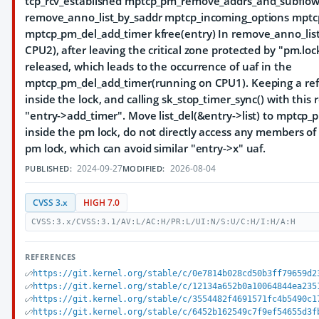
tcp_rcv_established mptcp_pm_remove_addrs_and_subflow
remove_anno_list_by_saddr mptcp_incoming_options mptc
mptcp_pm_del_add_timer kfree(entry) In remove_anno_lis
CPU2), after leaving the critical zone protected by "pm.lock
released, which leads to the occurrence of uaf in the
mptcp_pm_del_add_timer(running on CPU1). Keeping a ref
inside the lock, and calling sk_stop_timer_sync() with this 
"entry->add_timer". Move list_del(&entry->list) to mptcp
inside the pm lock, do not directly access any members of
pm lock, which can avoid similar "entry->x" uaf.
2024-09-27
2026-08-04
PUBLISHED:
MODIFIED:
CVSS 3.x
HIGH 7.0
CVSS:3.x/CVSS:3.1/AV:L/AC:H/PR:L/UI:N/S:U/C:H/I:H/A:H
REFERENCES
https://git.kernel.org/stable/c/0e7814b028cd50b3ff79659d2
https://git.kernel.org/stable/c/12134a652b0a10064844ea235
https://git.kernel.org/stable/c/3554482f4691571fc4b5490c1
https://git.kernel.org/stable/c/6452b162549c7f9ef54655d3f