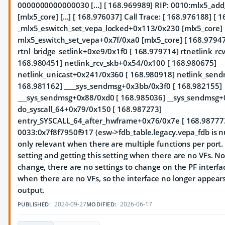
0000000000000030 [...] [ 168.969989] RIP: 0010:mlx5_add
[mlx5_core] [...] [ 168.976037] Call Trace: [ 168.976188]
[ 1
_mlx5_eswitch_set_vepa_locked+0x113/0x230 [mlx5_core] 
mlx5_eswitch_set_vepa+0x7f/0xa0 [mlx5_core] [ 168.9794
rtnl_bridge_setlink+0xe9/0x1f0 [ 168.979714] rtnetlink_r
168.980451] netlink_rcv_skb+0x54/0x100 [ 168.980675]
netlink_unicast+0x241/0x360 [ 168.980918] netlink_sen
168.981162] ____sys_sendmsg+0x3bb/0x3f0 [ 168.982155]
___sys_sendmsg+0x88/0xd0 [ 168.985036] __sys_sendmsg+
do_syscall_64+0x79/0x150 [ 168.987273]
entry_SYSCALL_64_after_hwframe+0x76/0x7e [ 168.987773
0033:0x7f8f7950f917 (esw->fdb_table.legacy.vepa_fdb is nu
only relevant when there are multiple functions per port.
setting and getting this setting when there are no VFs. Not
change, there are no settings to change on the PF interfa
when there are no VFs, so the interface no longer appears
output.
2024-09-27
2026-06-17
PUBLISHED:
MODIFIED: