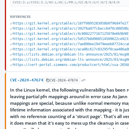
CVSS:3.x/CVSS:3.1/AV:L/AC:L/PR:L/UI:N/S:U/C:H/I:N/A:H
REFERENCES
https://git.kernel.org/stable/c/16ff0895283058b0f96d4fe27
https://git.kernel.org/stable/c/392f6a97fcbecc64f0c00058b
https://git.kernel.org/stable/c/4c8002277167125078e6b9b90
https://git.kernel.org/stable/c/5d537b8d900514509622ce923
https://git.kernel.org/stable/c/7ae890ee19479eeeb87724cca
https://git.kernel.org/stable/c/aca06c617c83295f0caa486ad
https://lists.debian.org/debian-lts-announce/2025/01/msg0
https://lists.debian.org/debian-lts-announce/2025/03/msg0
https://cert-portal.siemens.com/productcert/html/ssa-2656
CVE-2024-47674
CVE-2024-47674
In the Linux kernel, the following vulnerability has been 
leaving partial pfn mappings around in error case As Jann
mappings are special, because unlike normal memory map
lifetime information associated with the mapping - it is j
with no reference counting of a 'struct page'. That's all v
it does mean that it's easy to mess up the cleanup in case o