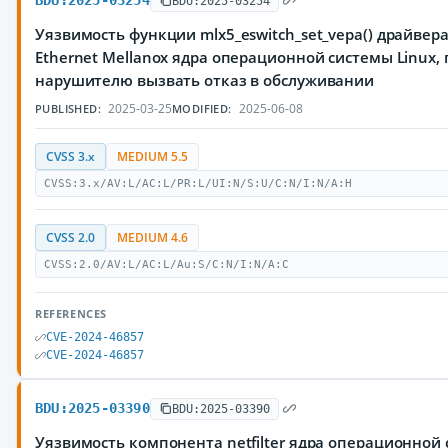
BDU:2025-03254
BDU:2025-03254
Уязвимость функции mlx5_eswitch_set_vepa() драйвер
Ethernet Mellanox ядра операционной системы Linux
нарушителю вызвать отказ в обслуживании
2025-03-25
2025-06-08
PUBLISHED:
MODIFIED:
CVSS 3.x
MEDIUM 5.5
CVSS:3.x/AV:L/AC:L/PR:L/UI:N/S:U/C:N/I:N/A:H
CVSS 2.0
MEDIUM 4.6
CVSS:2.0/AV:L/AC:L/Au:S/C:N/I:N/A:C
REFERENCES
CVE-2024-46857
CVE-2024-46857
BDU:2025-03390
BDU:2025-03390
Уязвимость компонента netfilter ядра операционной 