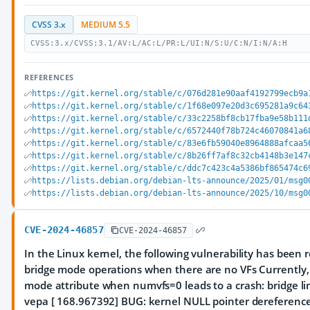
CVSS 3.x
MEDIUM 5.5
CVSS:3.x/CVSS:3.1/AV:L/AC:L/PR:L/UI:N/S:U/C:N/I:N/A:H
REFERENCES
https://git.kernel.org/stable/c/076d281e90aaf4192799ecb9a
https://git.kernel.org/stable/c/1f68e097e20d3c695281a9c64
https://git.kernel.org/stable/c/33c2258bf8cb17fba9e58b111
https://git.kernel.org/stable/c/6572440f78b724c46070841a6
https://git.kernel.org/stable/c/83e6fb59040e8964888afcaa5
https://git.kernel.org/stable/c/8b26ff7af8c32cb4148b3e147
https://git.kernel.org/stable/c/ddc7c423c4a5386bf865474c6
https://lists.debian.org/debian-lts-announce/2025/01/msg0
https://lists.debian.org/debian-lts-announce/2025/10/msg0
CVE-2024-46857
CVE-2024-46857
In the Linux kernel, the following vulnerability has been r
bridge mode operations when there are no VFs Currently, t
mode attribute when numvfs=0 leads to a crash: bridge l
vepa [ 168.967392] BUG: kernel NULL pointer dereference