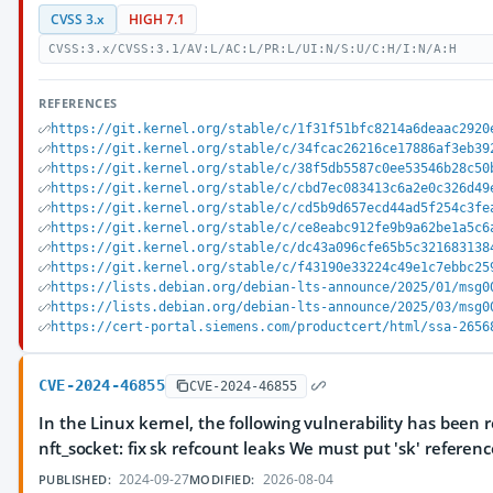
CVSS 3.x
HIGH 7.1
CVSS:3.x/CVSS:3.1/AV:L/AC:L/PR:L/UI:N/S:U/C:H/I:N/A:H
REFERENCES
https://git.kernel.org/stable/c/1f31f51bfc8214a6deaac2920
https://git.kernel.org/stable/c/34fcac26216ce17886af3eb39
https://git.kernel.org/stable/c/38f5db5587c0ee53546b28c50
https://git.kernel.org/stable/c/cbd7ec083413c6a2e0c326d49
https://git.kernel.org/stable/c/cd5b9d657ecd44ad5f254c3fe
https://git.kernel.org/stable/c/ce8eabc912fe9b9a62be1a5c6
https://git.kernel.org/stable/c/dc43a096cfe65b5c321683138
https://git.kernel.org/stable/c/f43190e33224c49e1c7ebbc25
https://lists.debian.org/debian-lts-announce/2025/01/msg0
https://lists.debian.org/debian-lts-announce/2025/03/msg0
https://cert-portal.siemens.com/productcert/html/ssa-2656
CVE-2024-46855
CVE-2024-46855
In the Linux kernel, the following vulnerability has been re
nft_socket: fix sk refcount leaks We must put 'sk' referen
2024-09-27
2026-08-04
PUBLISHED:
MODIFIED: