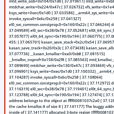
mtd_write_oob+0x104/0x1d0 [ 37.019617] mtd_write+0xb8
mtdchar_write+0x224/0x47c [ 37.026732] vfs_write+0x1e4
ksys_write+0xec/0x1d0 [ 37.033586] __arm64_sys_write+0x
invoke_syscall+0x6c/0x258 [ 37.041327]
el0_svc_common.constprop.0+0x160/0x22c [ 37.046244] do
37.049589] el0_svc+0x38/0x78 [ 37.052681] el0t_64_sync
37.057077] el0t_64_sync+0x190/0x194 [ 37.060775] [ 37.0
455: [ 37.065701] kasan_save_stack+0x2c/0x54 [ 37.06957
kasan_save_track+0x20/0x3c [ 37.073438] kasan_save_all
37.077736] __kasan_kmalloc+0xa0/0xb8 [ 37.081515]
__kmalloc_noprof+0x158/0x2f8 [ 37.085563] mtd_kmalloc
37.089690] mtdchar_write+0x130/0x47c [ 37.093469] vfs_
37.096901] ksys_write+0xec/0x1d0 [ 37.100332] __arm64_s
37.104287] invoke_syscall+0x6c/0x258 [ 37.108064]
el0_svc_common.constprop.0+0x160/0x22c [ 37.112972] do
37.116319] el0_svc+0x38/0x78 [ 37.119401] el0t_64_sync
37.123788] el0t_64_sync+0x190/0x194 [ 37.127474] [ 37.
address belongs to the object at ffff00081037c2a0 [ 37.1
the cache kmalloc-8 of size 8 [ 37.141177] The buggy addre
inside of [ 37.141177] allocated 3-byte region [ffff000810