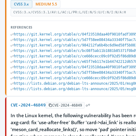
CVSS 3.x
MEDIUM 5.5
CVSS:3.x/CVSS:3.1/AV:L/AC:L/PR:L/UI:N/S:U/C:N/I:N/A:H
REFERENCES
https://git.kernel.org/stable/c/04f23510daa40f9010fadf309
https://git.kernel.org/stable/c/5d7f58ee08434a33340f75ac7
https://git.kernel.org/stable/c/984212fa6b4bc6d9ed58f5b08
https://git.kernel.org/stable/c/bc08f5ab11b1881b85371f0bd
https://git.kernel.org/stable/c/ce666cecc09c0f92d5f86d89d
https://git.kernel.org/stable/c/e65f7eb117e1b44742212d657
https://git.kernel.org/stable/c/04f23510daa40f9010fadf309
https://git.kernel.org/stable/c/5d7f58ee08434a33340f75ac7
https://git.kernel.org/stable/c/ce666cecc09c0f92d5f86d89d
https://lists.debian.org/debian-lts-announce/2025/01/msg0
https://lists.debian.org/debian-lts-announce/2025/05/msg0
CVE-2024-46849
CVE-2024-46849
In the Linux kernel, the following vulnerability has been
axg-card: fix 'use-after-free' Buffer 'card->dai_link' is reall
'meson_card_reallocate_links()', so move 'pad' pointer initi