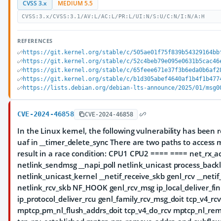
CVSS 3.x
MEDIUM 5.5
CVSS:3.x/CVSS:3.1/AV:L/AC:L/PR:L/UI:N/S:U/C:N/I:N/A:H
REFERENCES
https://git.kernel.org/stable/c/505ae01f75f839b54329164bb
https://git.kernel.org/stable/c/52c4beb79e095e0631b5cac46
https://git.kernel.org/stable/c/65feee671e37f3b6eda0b6af2
https://git.kernel.org/stable/c/b1d305abef4640af1b4f1b477
https://lists.debian.org/debian-lts-announce/2025/01/msg0
CVE-2024-46858
CVE-2024-46858
In the Linux kernel, the following vulnerability has been 
uaf in __timer_delete_sync There are two paths to access
result in a race condition: CPU1 CPU2 ==== ==== net_rx_ac
netlink_sendmsg __napi_poll netlink_unicast process_back
netlink_unicast_kernel __netif_receive_skb genl_rcv __neti
netlink_rcv_skb NF_HOOK genl_rcv_msg ip_local_deliver_fin
ip_protocol_deliver_rcu genl_family_rcv_msg_doit tcp_v4_rc
mptcp_pm_nl_flush_addrs_doit tcp_v4_do_rcv mptcp_nl_rem