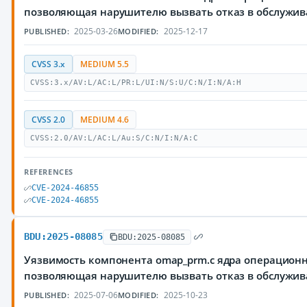
позволяющая нарушителю вызвать отказ в обслужи
2025-03-26
2025-12-17
PUBLISHED:
MODIFIED:
CVSS 3.x
MEDIUM 5.5
CVSS:3.x/AV:L/AC:L/PR:L/UI:N/S:U/C:N/I:N/A:H
CVSS 2.0
MEDIUM 4.6
CVSS:2.0/AV:L/AC:L/Au:S/C:N/I:N/A:C
REFERENCES
CVE-2024-46855
CVE-2024-46855
BDU:2025-08085
BDU:2025-08085
Уязвимость компонента omap_prm.c ядра операционн
позволяющая нарушителю вызвать отказ в обслужи
2025-07-06
2025-10-23
PUBLISHED:
MODIFIED: