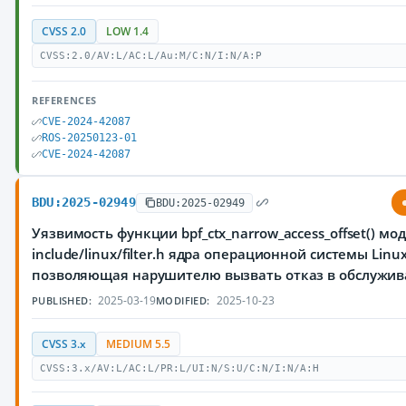
CVSS 2.0
LOW 1.4
CVSS:2.0/AV:L/AC:L/Au:M/C:N/I:N/A:P
REFERENCES
CVE-2024-42087
ROS-20250123-01
CVE-2024-42087
BDU:2025-02949
BDU:2025-02949
Уязвимость функции bpf_ctx_narrow_access_offset() мо
include/linux/filter.h ядра операционной системы Linux
позволяющая нарушителю вызвать отказ в обслужи
2025-03-19
2025-10-23
PUBLISHED:
MODIFIED:
CVSS 3.x
MEDIUM 5.5
CVSS:3.x/AV:L/AC:L/PR:L/UI:N/S:U/C:N/I:N/A:H