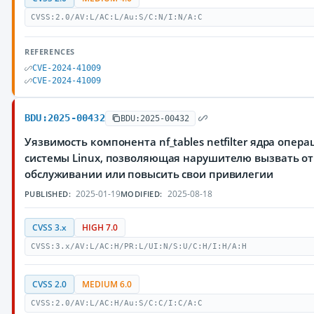
CVSS:2.0/AV:L/AC:L/Au:S/C:N/I:N/A:C
REFERENCES
CVE-2024-41009
CVE-2024-41009
BDU:2025-00432
BDU:2025-00432
Уязвимость компонента nf_tables netfilter ядра опер
системы Linux, позволяющая нарушителю вызвать от
обслуживании или повысить свои привилегии
2025-01-19
2025-08-18
PUBLISHED:
MODIFIED:
CVSS 3.x
HIGH 7.0
CVSS:3.x/AV:L/AC:H/PR:L/UI:N/S:U/C:H/I:H/A:H
CVSS 2.0
MEDIUM 6.0
CVSS:2.0/AV:L/AC:H/Au:S/C:C/I:C/A:C