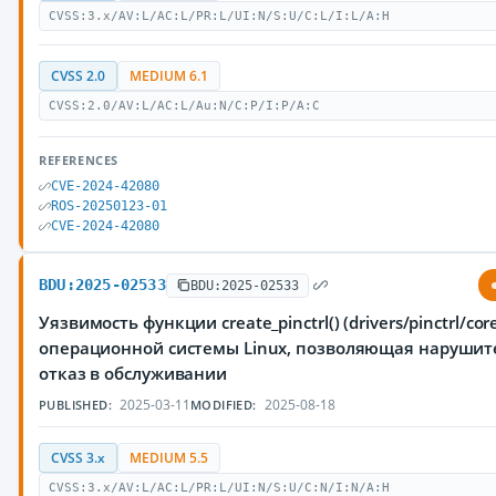
CVSS:3.x/AV:L/AC:L/PR:L/UI:N/S:U/C:L/I:L/A:H
CVSS 2.0
MEDIUM 6.1
CVSS:2.0/AV:L/AC:L/Au:N/C:P/I:P/A:C
REFERENCES
CVE-2024-42080
ROS-20250123-01
CVE-2024-42080
BDU:2025-02533
BDU:2025-02533
Уязвимость функции create_pinctrl() (drivers/pinctrl/cor
операционной системы Linux, позволяющая нарушит
отказ в обслуживании
2025-03-11
2025-08-18
PUBLISHED:
MODIFIED:
CVSS 3.x
MEDIUM 5.5
CVSS:3.x/AV:L/AC:L/PR:L/UI:N/S:U/C:N/I:N/A:H