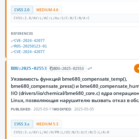
CVSS 2.0
MEDIUM 4.6
CVSS:2.0/AV:L/AC:L/Au:S/C:N/I:N/A:C
REFERENCES
CVE-2024-42077
ROS-20250123-01
CVE-2024-42077
BDU:2025-02553
BDU:2025-02553
Уязвимость функций bme680_compensate_temp(),
bme680_compensate_press() и bme680_compensate_hum
IIO (drivers/iio/chemical/bme680_core.c) ядра операци
Linux, позволяющая нарушителю вызвать отказ в об
2025-03-11
2025-05-05
PUBLISHED:
MODIFIED:
CVSS 3.x
MEDIUM 5.3
CVSS:3.x/AV:L/AC:H/PR:L/UI:N/S:U/C:N/I:L/A:H