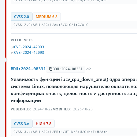
CVSS:3.x/AV:L/AC:L/PR:L/UI:N/S:U/C:H/I:H/A:H
CVSS 2.0
MEDIUM 6.8
CVSS:2.0/AV:L/AC:L/Au:S/C:C/I:C/A:C
REFERENCES
CVE-2024-42093
CVE-2024-42093
BDU:2024-08331
BDU:2024-08331
Уязвимость функции iucv_cpu_down_prep() ядра опер
системы Linux, позволяющая нарушителю оказать во
конфиденциальность, целостность и доступность з
информации
2024-10-22
2025-10-23
PUBLISHED:
MODIFIED:
CVSS 3.x
HIGH 7.8
CVSS:3.x/AV:L/AC:L/PR:L/UI:N/S:U/C:H/I:H/A:H