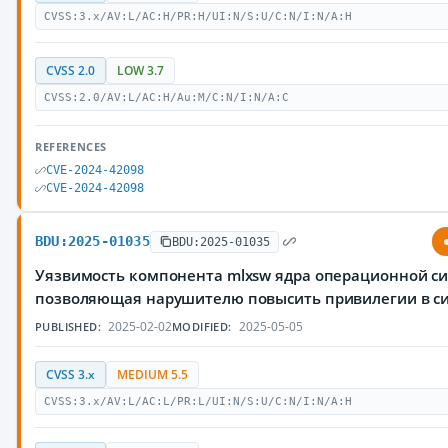
CVSS:3.x/AV:L/AC:H/PR:H/UI:N/S:U/C:N/I:N/A:H
CVSS 2.0
LOW 3.7
CVSS:2.0/AV:L/AC:H/Au:M/C:N/I:N/A:C
REFERENCES
CVE-2024-42098
CVE-2024-42098
BDU:2025-01035
BDU:2025-01035
Уязвимость компонента mlxsw ядра операционной си
позволяющая нарушителю повысить привилегии в с
2025-02-02
2025-05-05
PUBLISHED:
MODIFIED:
CVSS 3.x
MEDIUM 5.5
CVSS:3.x/AV:L/AC:L/PR:L/UI:N/S:U/C:N/I:N/A:H