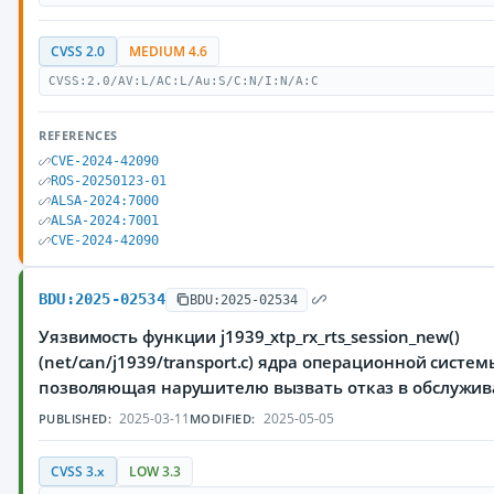
CVSS 2.0
MEDIUM 4.6
CVSS:2.0/AV:L/AC:L/Au:S/C:N/I:N/A:C
REFERENCES
CVE-2024-42090
ROS-20250123-01
ALSA-2024:7000
ALSA-2024:7001
CVE-2024-42090
BDU:2025-02534
BDU:2025-02534
Уязвимость функции j1939_xtp_rx_rts_session_new()
(net/can/j1939/transport.c) ядра операционной системы
позволяющая нарушителю вызвать отказ в обслужи
2025-03-11
2025-05-05
PUBLISHED:
MODIFIED:
CVSS 3.x
LOW 3.3