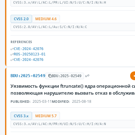
CVSS:3.x/AV:L/AC:L/PR:L/UI:N/S:U/C:N/I:N/A:H
CVSS 2.0
MEDIUM 4.6
CVSS:2.0/AV:L/AC:L/Au:S/C:N/I:N/A:C
REFERENCES
CVE-2024-42076
ROS-20250123-01
CVE-2024-42076
BDU:2025-02549
BDU:2025-02549
Уязвимость функции ftruncate() ядра операционной с
позволяющая нарушителю вызвать отказ в обслужи
2025-03-11
2025-08-18
PUBLISHED:
MODIFIED:
CVSS 3.x
MEDIUM 5.7
CVSS:3.x/AV:L/AC:H/PR:H/UI:N/S:U/C:H/I:H/A:N