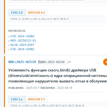
CVSS 2.0
MEDIUM 4.6
CVSS:2.0/AV:L/AC:L/Au:S/C:N/I:N/A:C
REFERENCES
CVE-2024-42082
ROS-20250123-01
ALSA-2024:6567
CVE-2024-42082
BDU:2025-02539
BDU:2025-02539
Уязвимость функции cxacru_bind() драйвера USB
(drivers/usb/atm/cxacru.c) ядра операционной системы 
позволяющая нарушителю вызвать отказ в обслужи
2025-03-11
2025-08-18
PUBLISHED:
MODIFIED:
CVSS 3.x
MEDIUM 5.5
CVSS:3.x/AV:L/AC:L/PR:L/UI:N/S:U/C:N/I:N/A:H