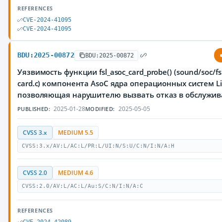
REFERENCES
CVE-2024-41095
CVE-2024-41095
BDU:2025-00872
BDU:2025-00872
Уязвимость функции fsl_asoc_card_probe() (sound/soc/fsl/
card.c) компонента AsoC ядра операционных систем Li
позволяющая нарушителю вызвать отказ в обслужи
2025-01-28
2025-05-05
PUBLISHED:
MODIFIED:
CVSS 3.x
MEDIUM 5.5
CVSS:3.x/AV:L/AC:L/PR:L/UI:N/S:U/C:N/I:N/A:H
CVSS 2.0
MEDIUM 4.6
CVSS:2.0/AV:L/AC:L/Au:S/C:N/I:N/A:C
REFERENCES