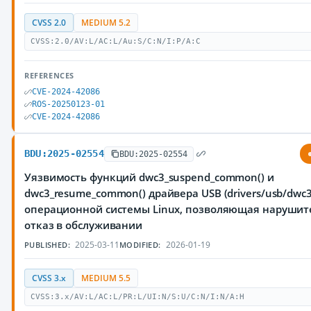
CVSS 2.0
MEDIUM 5.2
CVSS:2.0/AV:L/AC:L/Au:S/C:N/I:P/A:C
REFERENCES
CVE-2024-42086
ROS-20250123-01
CVE-2024-42086
BDU:2025-02554
BDU:2025-02554
Уязвимость функций dwc3_suspend_common() и
dwc3_resume_common() драйвера USB (drivers/usb/dwc3/
операционной системы Linux, позволяющая нарушит
отказ в обслуживании
2025-03-11
2026-01-19
PUBLISHED:
MODIFIED:
CVSS 3.x
MEDIUM 5.5
CVSS:3.x/AV:L/AC:L/PR:L/UI:N/S:U/C:N/I:N/A:H