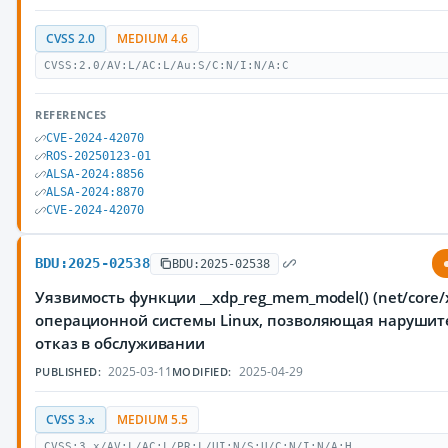
CVSS 2.0
MEDIUM 4.6
CVSS:2.0/AV:L/AC:L/Au:S/C:N/I:N/A:C
REFERENCES
CVE-2024-42070
ROS-20250123-01
ALSA-2024:8856
ALSA-2024:8870
CVE-2024-42070
BDU:2025-02538
BDU:2025-02538
Уязвимость функции __xdp_reg_mem_model() (net/core/x
операционной системы Linux, позволяющая нарушит
отказ в обслуживании
2025-03-11
2025-04-29
PUBLISHED:
MODIFIED:
CVSS 3.x
MEDIUM 5.5
CVSS:3.x/AV:L/AC:L/PR:L/UI:N/S:U/C:N/I:N/A:H