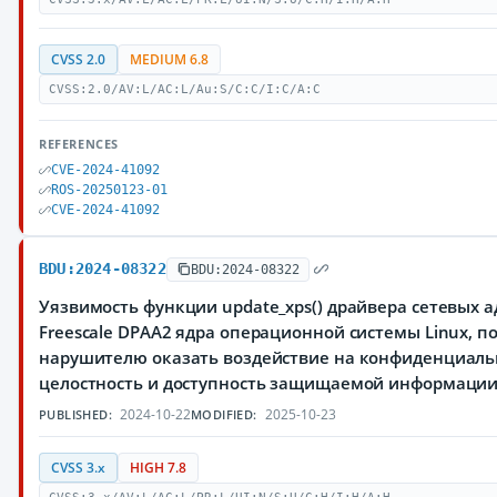
CVSS 2.0
MEDIUM 6.8
CVSS:2.0/AV:L/AC:L/Au:S/C:C/I:C/A:C
REFERENCES
CVE-2024-41092
ROS-20250123-01
CVE-2024-41092
BDU:2024-08322
BDU:2024-08322
Уязвимость функции update_xps() драйвера сетевых 
Freescale DPAA2 ядра операционной системы Linux, 
нарушителю оказать воздействие на конфиденциаль
целостность и доступность защищаемой информаци
2024-10-22
2025-10-23
PUBLISHED:
MODIFIED:
CVSS 3.x
HIGH 7.8