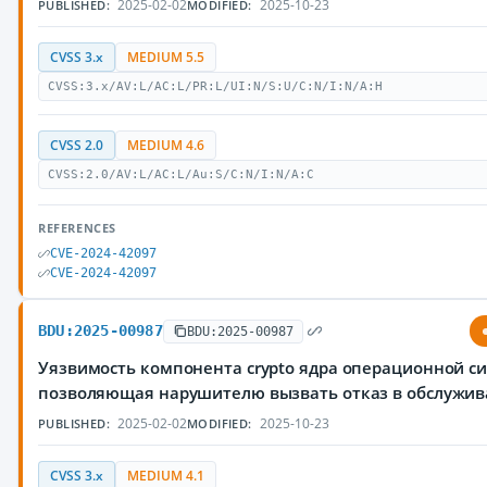
2025-02-02
2025-10-23
PUBLISHED:
MODIFIED:
CVSS 3.x
MEDIUM 5.5
CVSS:3.x/AV:L/AC:L/PR:L/UI:N/S:U/C:N/I:N/A:H
CVSS 2.0
MEDIUM 4.6
CVSS:2.0/AV:L/AC:L/Au:S/C:N/I:N/A:C
REFERENCES
CVE-2024-42097
CVE-2024-42097
BDU:2025-00987
BDU:2025-00987
Уязвимость компонента crypto ядра операционной си
позволяющая нарушителю вызвать отказ в обслужи
2025-02-02
2025-10-23
PUBLISHED:
MODIFIED:
CVSS 3.x
MEDIUM 4.1