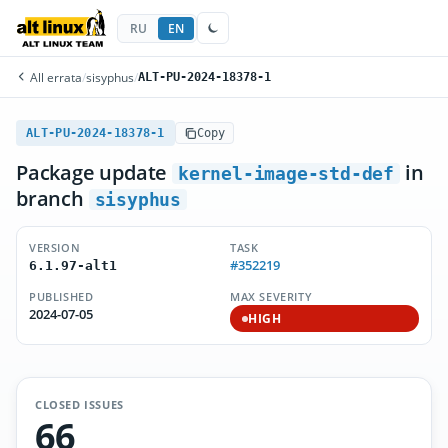
RU
EN
All errata
/
sisyphus
/
ALT-PU-2024-18378-1
ALT-PU-2024-18378-1
Copy
Package update
in
kernel-image-std-def
branch
sisyphus
VERSION
TASK
#352219
6.1.97-alt1
PUBLISHED
MAX SEVERITY
2024-07-05
HIGH
CLOSED ISSUES
66