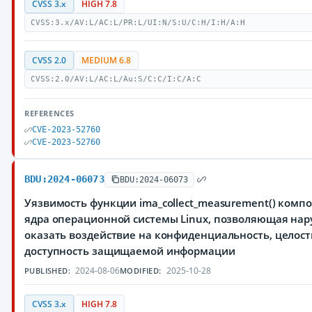
CVSS 3.x
HIGH 7.8
CVSS:3.x/AV:L/AC:L/PR:L/UI:N/S:U/C:H/I:H/A:H
CVSS 2.0
MEDIUM 6.8
CVSS:2.0/AV:L/AC:L/Au:S/C:C/I:C/A:C
REFERENCES
CVE-2023-52760
CVE-2023-52760
BDU:2024-06073
BDU:2024-06073
Уязвимость функции ima_collect_measurement() комп
ядра операционной системы Linux, позволяющая на
оказать воздействие на конфиденциальность, целост
доступность защищаемой информации
2024-08-06
2025-10-28
PUBLISHED:
MODIFIED:
CVSS 3.x
HIGH 7.8