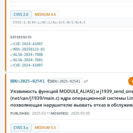
CVSS 2.0
MEDIUM 4.6
CVSS:2.0/AV:L/AC:L/Au:S/C:N/I:N/A:C
REFERENCES
CVE-2024-41097
ROS-20250123-01
ALSA-2024:7000
ALSA-2024:7001
CVE-2024-41097
BDU:2025-02541
BDU:2025-02541
Уязвимость функций MODULE_ALIAS() и j1939_send_one
(net/can/j1939/main.c) ядра операционной системы Lin
позволяющая нарушителю вызвать отказ в обслужи
2025-03-11
2025-05-05
PUBLISHED:
MODIFIED:
CVSS 3.x
MEDIUM 5.5