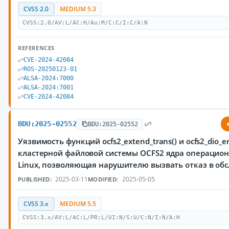
CVSS 2.0
MEDIUM 5.3
CVSS:2.0/AV:L/AC:H/Au:M/C:C/I:C/A:N
REFERENCES
CVE-2024-42084
ROS-20250123-01
ALSA-2024:7000
ALSA-2024:7001
CVE-2024-42084
BDU:2025-02552
BDU:2025-02552
Уязвимость функций ocfs2_extend_trans() и ocfs2_dio_en
кластерной файловой системы OCFS2 ядра операцио
Linux, позволяющая нарушителю вызвать отказ в об
2025-03-11
2025-05-05
PUBLISHED:
MODIFIED:
CVSS 3.x
MEDIUM 5.5
CVSS:3.x/AV:L/AC:L/PR:L/UI:N/S:U/C:N/I:N/A:H