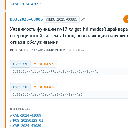
CVE-2024-42092
BDU:2025-00885
BDU:2025-00885
Уязвимость функции nv17_tv_get_hd_modes() драйвер
операционной системы Linux, позволяющая нарушит
отказ в обслуживании
2025-01-28
2025-10-23
PUBLISHED:
MODIFIED:
CVSS 3.x
MEDIUM 5.5
CVSS:3.x/AV:L/AC:L/PR:L/UI:N/S:U/C:N/I:N/A:H
CVSS 2.0
MEDIUM 4.6
CVSS:2.0/AV:L/AC:L/Au:S/C:N/I:N/A:C
REFERENCES
CVE-2024-41089
ROS-20250123-01
CVE-2024-41089