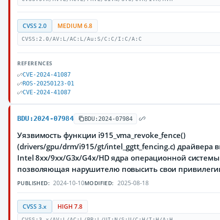
CVSS 2.0
MEDIUM 6.8
CVSS:2.0/AV:L/AC:L/Au:S/C:C/I:C/A:C
REFERENCES
CVE-2024-41087
ROS-20250123-01
CVE-2024-41087
BDU:2024-07984
BDU:2024-07984
Уязвимость функции i915_vma_revoke_fence()
(drivers/gpu/drm/i915/gt/intel_ggtt_fencing.c) драйвера
Intel 8xx/9xx/G3x/G4x/HD ядра операционной системы 
позволяющая нарушителю повысить свои привилеги
2024-10-10
2025-08-18
PUBLISHED:
MODIFIED:
CVSS 3.x
HIGH 7.8
CVSS:3.x/AV:L/AC:L/PR:L/UI:N/S:U/C:H/I:H/A:H