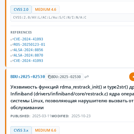
CVSS 2.0
MEDIUM 4.6
CVSS:2.0/AV:L/AC:L/Au:S/C:N/I:N/A:C
REFERENCES
CVE-2024-41093
ROS-20250123-01
ALSA-2024:8856
ALSA-2024:8870
CVE-2024-41093
BDU:2025-02530
BDU:2025-02530
Уязвимость функций rdma_restrack_init() и type2str() 
Infiniband (drivers/infiniband/core/restrack.c) ядра оп
системы Linux, позволяющая нарушителю вызвать от
обслуживании
2025-03-11
2025-10-23
PUBLISHED:
MODIFIED:
CVSS 3.x
MEDIUM 6.6