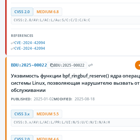
CVSS 2.0
MEDIUM 6.8
CVSS:2.0/AV:L/AC:L/Au:S/C:C/I:C/A:C
REFERENCES
CVE-2024-42094
CVE-2024-42094
BDU:2025-00022
BDU:2025-00022
Уязвимость функции bpf_ringbuf_reserve() ядра опер
системы Linux, позволяющая нарушителю вызвать от
обслуживании
2025-01-02
2025-08-18
PUBLISHED:
MODIFIED:
CVSS 3.x
MEDIUM 5.5
CVSS:3.x/AV:L/AC:L/PR:L/UI:N/S:U/C:N/I:N/A:H
CVSS 2.0
MEDIUM 4.6