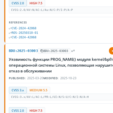
CVSS 2.0
HIGH 7.5
CVSS:2.0/AV:N/AC:L/Au:N/C:P/I:P/A:P
REFERENCES
CVE-2024-42068
ROS-20250310-01
CVE-2024-42068
BDU:2025-03003
BDU:2025-03003
Уязвимость функции PROG_NAME() модуля kernel/bpf/c
операционной системы Linux, позволяющая нарушит
отказ в обслуживании
2025-03-20
2025-10-23
PUBLISHED:
MODIFIED:
CVSS 3.x
MEDIUM 5.5
CVSS:3.x/AV:L/AC:L/PR:L/UI:N/S:U/C:N/I:N/A:H
CVSS 2.0
HIGH 7.5