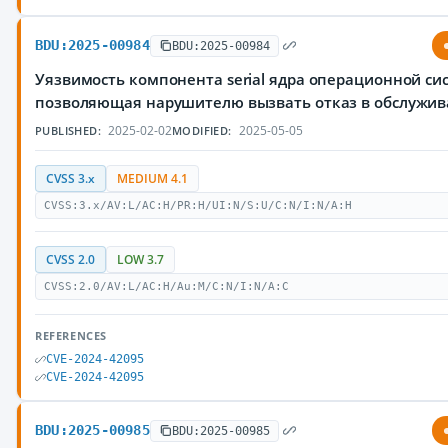
BDU:2025-00984
BDU:2025-00984
Уязвимость компонента serial ядра операционной сис
позволяющая нарушителю вызвать отказ в обслужи
2025-02-02
2025-05-05
PUBLISHED:
MODIFIED:
CVSS 3.x
MEDIUM 4.1
CVSS:3.x/AV:L/AC:H/PR:H/UI:N/S:U/C:N/I:N/A:H
CVSS 2.0
LOW 3.7
CVSS:2.0/AV:L/AC:H/Au:M/C:N/I:N/A:C
REFERENCES
CVE-2024-42095
CVE-2024-42095
BDU:2025-00985
BDU:2025-00985