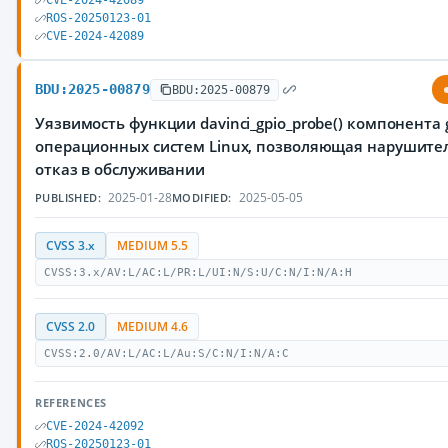
CVE-2024-42089
ROS-20250123-01
CVE-2024-42089
BDU:2025-00879
BDU:2025-00879
Уязвимость функции davinci_gpio_probe() компонента 
операционных систем Linux, позволяющая нарушите
отказ в обслуживании
2025-01-28
2025-05-05
PUBLISHED:
MODIFIED:
CVSS 3.x
MEDIUM 5.5
CVSS:3.x/AV:L/AC:L/PR:L/UI:N/S:U/C:N/I:N/A:H
CVSS 2.0
MEDIUM 4.6
CVSS:2.0/AV:L/AC:L/Au:S/C:N/I:N/A:C
REFERENCES
CVE-2024-42092
ROS-20250123-01