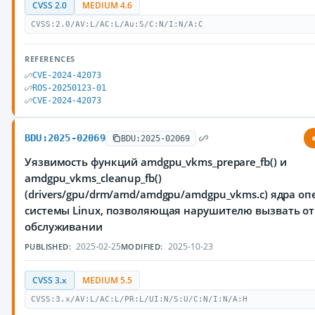
CVSS 2.0
MEDIUM 4.6
CVSS:2.0/AV:L/AC:L/Au:S/C:N/I:N/A:C
REFERENCES
CVE-2024-42073
ROS-20250123-01
CVE-2024-42073
BDU:2025-02069
BDU:2025-02069
Уязвимость функций amdgpu_vkms_prepare_fb() и
amdgpu_vkms_cleanup_fb()
(drivers/gpu/drm/amd/amdgpu/amdgpu_vkms.c) ядра о
системы Linux, позволяющая нарушителю вызвать от
обслуживании
2025-02-25
2025-10-23
PUBLISHED:
MODIFIED:
CVSS 3.x
MEDIUM 5.5
CVSS:3.x/AV:L/AC:L/PR:L/UI:N/S:U/C:N/I:N/A:H