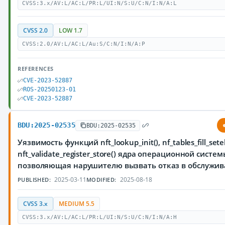
CVSS:3.x/AV:L/AC:L/PR:L/UI:N/S:U/C:N/I:N/A:L
CVSS 2.0
LOW 1.7
CVSS:2.0/AV:L/AC:L/Au:S/C:N/I:N/A:P
REFERENCES
CVE-2023-52887
ROS-20250123-01
CVE-2023-52887
BDU:2025-02535
BDU:2025-02535
Уязвимость функций nft_lookup_init(), nf_tables_fill_sete
nft_validate_register_store() ядра операционной систем
позволяющая нарушителю вызвать отказ в обслужи
2025-03-11
2025-08-18
PUBLISHED:
MODIFIED:
CVSS 3.x
MEDIUM 5.5
CVSS:3.x/AV:L/AC:L/PR:L/UI:N/S:U/C:N/I:N/A:H