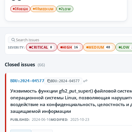
HIGH
MEDIUM
LOW
16
48
2
SEVERITY:
CRITICAL
HIGH
MEDIUM
LOW
0
16
48
Closed issues
(66)
BDU:2024-04577
BDU:2024-04577
Уязвимость функции gfs2_put_super() файловой систем
операционной системы Linux, позволяющая нарушит
воздействие на конфиденциальность, целостность и 
защищаемой информации
2024-06-16
2025-10-23
PUBLISHED:
MODIFIED: