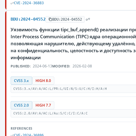
CVE-2024-36883
BDU:2024-04552
BDU:2024-04552
Уязвимость функции tipc_buf_append() реализации пр
Inter Process Communication (TIPC) ядра операционной
позволяющая нарушителю, действующему удалённо, 
на конфиденциальность, целостность и доступность
информации
2024-06-13
2026-02-08
PUBLISHED:
MODIFIED:
CVSS 3.x
HIGH 8.0
CVSS:3.x/AV:A/AC:L/PR:L/UI:N/S:U/C:H/I:H/A:H
CVSS 2.0
HIGH 7.7
CVSS:2.0/AV:A/AC:L/Au:S/C:C/I:C/A:C
REFERENCES
CVE-2024-36886