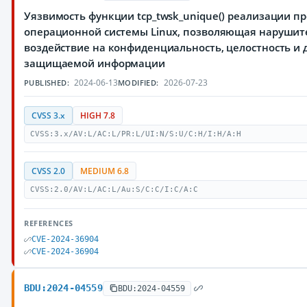
Уязвимость функции tcp_twsk_unique() реализации пр
операционной системы Linux, позволяющая нарушит
воздействие на конфиденциальность, целостность и 
защищаемой информации
2024-06-13
2026-07-23
PUBLISHED:
MODIFIED:
CVSS 3.x
HIGH 7.8
CVSS:3.x/AV:L/AC:L/PR:L/UI:N/S:U/C:H/I:H/A:H
CVSS 2.0
MEDIUM 6.8
CVSS:2.0/AV:L/AC:L/Au:S/C:C/I:C/A:C
REFERENCES
CVE-2024-36904
CVE-2024-36904
BDU:2024-04559
BDU:2024-04559