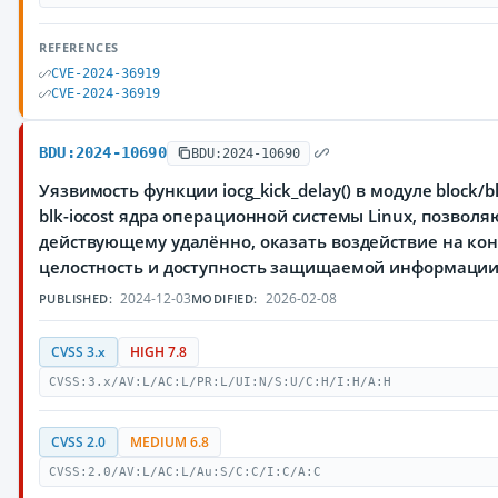
REFERENCES
CVE-2024-36919
CVE-2024-36919
BDU:2024-10690
BDU:2024-10690
Уязвимость функции iocg_kick_delay() в модуле block/b
blk-iocost ядра операционной системы Linux, позво
действующему удалённо, оказать воздействие на ко
целостность и доступность защищаемой информаци
2024-12-03
2026-02-08
PUBLISHED:
MODIFIED:
CVSS 3.x
HIGH 7.8
CVSS:3.x/AV:L/AC:L/PR:L/UI:N/S:U/C:H/I:H/A:H
CVSS 2.0
MEDIUM 6.8
CVSS:2.0/AV:L/AC:L/Au:S/C:C/I:C/A:C