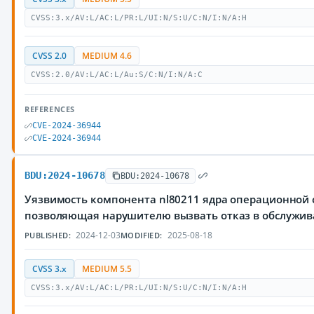
CVSS:3.x/AV:L/AC:L/PR:L/UI:N/S:U/C:N/I:N/A:H
CVSS 2.0
MEDIUM 4.6
CVSS:2.0/AV:L/AC:L/Au:S/C:N/I:N/A:C
REFERENCES
CVE-2024-36944
CVE-2024-36944
BDU:2024-10678
BDU:2024-10678
Уязвимость компонента nl80211 ядра операционной с
позволяющая нарушителю вызвать отказ в обслужи
2024-12-03
2025-08-18
PUBLISHED:
MODIFIED:
CVSS 3.x
MEDIUM 5.5
CVSS:3.x/AV:L/AC:L/PR:L/UI:N/S:U/C:N/I:N/A:H