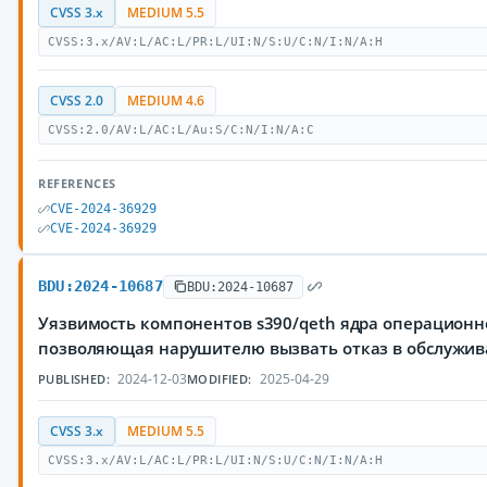
CVSS 3.x
MEDIUM 5.5
CVSS:3.x/AV:L/AC:L/PR:L/UI:N/S:U/C:N/I:N/A:H
CVSS 2.0
MEDIUM 4.6
CVSS:2.0/AV:L/AC:L/Au:S/C:N/I:N/A:C
REFERENCES
CVE-2024-36929
CVE-2024-36929
BDU:2024-10687
BDU:2024-10687
Уязвимость компонентов s390/qeth ядра операционно
позволяющая нарушителю вызвать отказ в обслужи
2024-12-03
2025-04-29
PUBLISHED:
MODIFIED:
CVSS 3.x
MEDIUM 5.5
CVSS:3.x/AV:L/AC:L/PR:L/UI:N/S:U/C:N/I:N/A:H