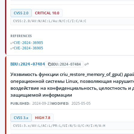
CVSS 2.0
CRITICAL 10.0
CVSS:2.0/AV:N/AC:L/Au:N/C:C/I:C/A:C
REFERENCES
CVE-2024-36905
CVE-2024-36905
BDU:2024-07484
BDU:2024-07484
Уязвимость функции criu_restore_memory_of_gpu() дра
операционной системы Linux, позволяющая нарушит
воздействие на конфиденциальность, целостность и 
защищаемой информации
2024-09-23
2025-05-05
PUBLISHED:
MODIFIED:
CVSS 3.x
HIGH 7.8
CVSS:3.x/AV:L/AC:L/PR:L/UI:N/S:U/C:H/I:H/A:H