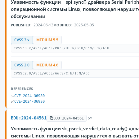
Уязвимость функции __spi_sync() драйвера Serial Periphe
операционной системы Linux, позволяющая нарушите
обслуживании
2024-06-13
2025-05-05
PUBLISHED:
MODIFIED:
CVSS 3.x
MEDIUM 5.5
CVSS:3.x/AV:L/AC:L/PR:L/UI:N/S:U/C:N/I:N/A:H
CVSS 2.0
MEDIUM 4.6
CVSS:2.0/AV:L/AC:L/Au:S/C:N/I:N/A:C
REFERENCES
CVE-2024-36930
CVE-2024-36930
BDU:2024-04561
BDU:2024-04561
Уязвимость функции sk_psock_verdict_data_ready() яд
системы Linux, позволяющая нарушителю вызвать от