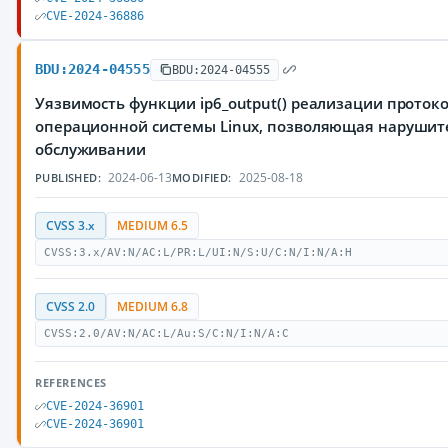
CVE-2024-36886
BDU:2024-04555
BDU:2024-04555
Уязвимость функции ip6_output() реализации протоко
операционной системы Linux, позволяющая нарушите
обслуживании
2024-06-13
2025-08-18
PUBLISHED:
MODIFIED:
CVSS 3.x
MEDIUM 6.5
CVSS:3.x/AV:N/AC:L/PR:L/UI:N/S:U/C:N/I:N/A:H
CVSS 2.0
MEDIUM 6.8
CVSS:2.0/AV:N/AC:L/Au:S/C:N/I:N/A:C
REFERENCES
CVE-2024-36901
CVE-2024-36901