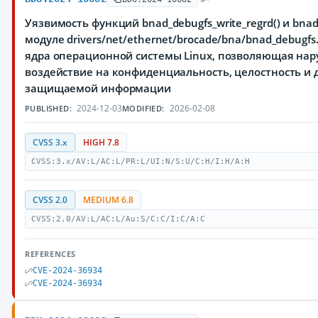
Уязвимость функций bnad_debugfs_write_regrd() и bnad_
модуле drivers/net/ethernet/brocade/bna/bnad_debugf
ядра операционной системы Linux, позволяющая на
воздействие на конфиденциальность, целостность и 
защищаемой информации
2024-12-03
2026-02-08
PUBLISHED:
MODIFIED:
CVSS 3.x
HIGH 7.8
CVSS:3.x/AV:L/AC:L/PR:L/UI:N/S:U/C:H/I:H/A:H
CVSS 2.0
MEDIUM 6.8
CVSS:2.0/AV:L/AC:L/Au:S/C:C/I:C/A:C
REFERENCES
CVE-2024-36934
CVE-2024-36934