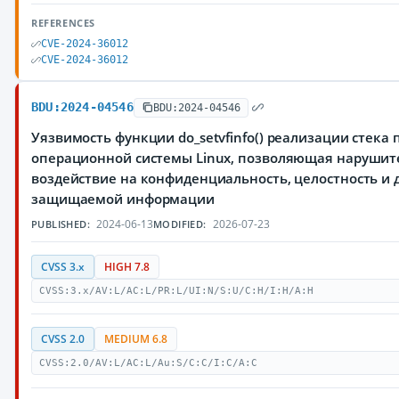
REFERENCES
CVE-2024-36012
CVE-2024-36012
BDU:2024-04546
BDU:2024-04546
Уязвимость функции do_setvfinfo() реализации стека 
операционной системы Linux, позволяющая нарушит
воздействие на конфиденциальность, целостность и 
защищаемой информации
2024-06-13
2026-07-23
PUBLISHED:
MODIFIED:
CVSS 3.x
HIGH 7.8
CVSS:3.x/AV:L/AC:L/PR:L/UI:N/S:U/C:H/I:H/A:H
CVSS 2.0
MEDIUM 6.8
CVSS:2.0/AV:L/AC:L/Au:S/C:C/I:C/A:C