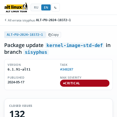
RU
EN
All errata
/
sisyphus
/
ALT-PU-2024-18372-1
ALT-PU-2024-18372-1
Copy
Package update
in
kernel-image-std-def
branch
sisyphus
VERSION
TASK
#348287
6.1.91-alt1
PUBLISHED
MAX SEVERITY
2024-05-17
CRITICAL
CLOSED ISSUES
132