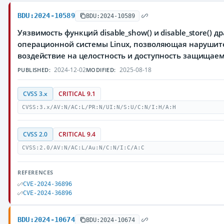
BDU:2024-10589
BDU:2024-10589
Уязвимость функций disable_show() и disable_store() д
операционной системы Linux, позволяющая нарушит
воздействие на целостность и доступность защища
2024-12-02
2025-08-18
PUBLISHED:
MODIFIED:
CVSS 3.x
CRITICAL 9.1
CVSS:3.x/AV:N/AC:L/PR:N/UI:N/S:U/C:N/I:H/A:H
CVSS 2.0
CRITICAL 9.4
CVSS:2.0/AV:N/AC:L/Au:N/C:N/I:C/A:C
REFERENCES
CVE-2024-36896
CVE-2024-36896
BDU:2024-10674
BDU:2024-10674