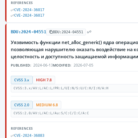
REFERENCES
CVE-2024-36017
CVE-2024-36017
BDU:2024-04551
BDU:2024-04551
Уязвимость функции net_alloc_generic() ядра операци
позволяющая нарушителю оказать воздействие на к
целостность и доступность защищаемой информаци
2024-06-13
2026-07-05
PUBLISHED:
MODIFIED:
CVSS 3.x
HIGH 7.8
CVSS:3.x/AV:L/AC:L/PR:L/UI:N/S:U/C:H/I:H/A:H
CVSS 2.0
MEDIUM 6.8
CVSS:2.0/AV:L/AC:L/Au:S/C:C/I:C/A:C
REFERENCES
CVE-2024-36883