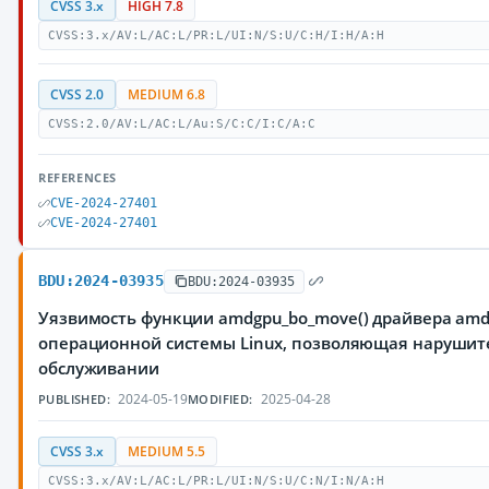
CVSS 3.x
HIGH 7.8
CVSS:3.x/AV:L/AC:L/PR:L/UI:N/S:U/C:H/I:H/A:H
CVSS 2.0
MEDIUM 6.8
CVSS:2.0/AV:L/AC:L/Au:S/C:C/I:C/A:C
REFERENCES
CVE-2024-27401
CVE-2024-27401
BDU:2024-03935
BDU:2024-03935
Уязвимость функции amdgpu_bo_move() драйвера amd
операционной системы Linux, позволяющая нарушите
обслуживании
2024-05-19
2025-04-28
PUBLISHED:
MODIFIED:
CVSS 3.x
MEDIUM 5.5
CVSS:3.x/AV:L/AC:L/PR:L/UI:N/S:U/C:N/I:N/A:H