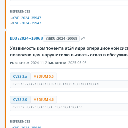
REFERENCES
CVE-2024-35947
CVE-2024-35947
BDU:2024-10068
BDU:2024-10068
Уязвимость компонента at24 ядра операционной сист
позволяющая нарушителю вызвать отказ в обслужи
2024-11-21
2025-05-05
PUBLISHED:
MODIFIED:
CVSS 3.x
MEDIUM 5.5
CVSS:3.x/AV:L/AC:L/PR:L/UI:N/S:U/C:N/I:N/A:H
CVSS 2.0
MEDIUM 4.6
CVSS:2.0/AV:L/AC:L/Au:S/C:N/I:N/A:C
REFERENCES