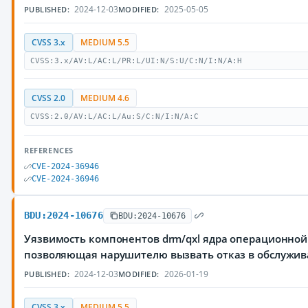
2024-12-03
2025-05-05
PUBLISHED:
MODIFIED:
CVSS 3.x
MEDIUM 5.5
CVSS:3.x/AV:L/AC:L/PR:L/UI:N/S:U/C:N/I:N/A:H
CVSS 2.0
MEDIUM 4.6
CVSS:2.0/AV:L/AC:L/Au:S/C:N/I:N/A:C
REFERENCES
CVE-2024-36946
CVE-2024-36946
BDU:2024-10676
BDU:2024-10676
Уязвимость компонентов drm/qxl ядра операционной 
позволяющая нарушителю вызвать отказ в обслужи
2024-12-03
2026-01-19
PUBLISHED:
MODIFIED:
CVSS 3.x
MEDIUM 5.5