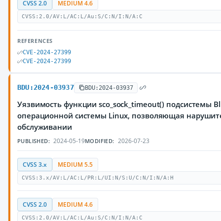
CVSS 2.0
MEDIUM 4.6
CVSS:2.0/AV:L/AC:L/Au:S/C:N/I:N/A:C
REFERENCES
CVE-2024-27399
CVE-2024-27399
BDU:2024-03937
BDU:2024-03937
Уязвимость функции sco_sock_timeout() подсистемы Bl
операционной системы Linux, позволяющая нарушите
обслуживании
2024-05-19
2026-07-23
PUBLISHED:
MODIFIED:
CVSS 3.x
MEDIUM 5.5
CVSS:3.x/AV:L/AC:L/PR:L/UI:N/S:U/C:N/I:N/A:H
CVSS 2.0
MEDIUM 4.6
CVSS:2.0/AV:L/AC:L/Au:S/C:N/I:N/A:C