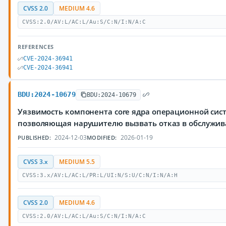
CVSS 2.0
MEDIUM 4.6
CVSS:2.0/AV:L/AC:L/Au:S/C:N/I:N/A:C
REFERENCES
CVE-2024-36941
CVE-2024-36941
BDU:2024-10679
BDU:2024-10679
Уязвимость компонента core ядра операционной сист
позволяющая нарушителю вызвать отказ в обслужи
2024-12-03
2026-01-19
PUBLISHED:
MODIFIED:
CVSS 3.x
MEDIUM 5.5
CVSS:3.x/AV:L/AC:L/PR:L/UI:N/S:U/C:N/I:N/A:H
CVSS 2.0
MEDIUM 4.6
CVSS:2.0/AV:L/AC:L/Au:S/C:N/I:N/A:C