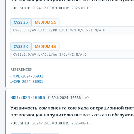
2024-12-03
2026-01-19
PUBLISHED:
MODIFIED:
CVSS 3.x
MEDIUM 5.5
CVSS:3.x/AV:L/AC:L/PR:L/UI:N/S:U/C:N/I:N/A:H
CVSS 2.0
MEDIUM 4.6
CVSS:2.0/AV:L/AC:L/Au:S/C:N/I:N/A:C
REFERENCES
CVE-2024-36931
CVE-2024-36931
BDU:2024-10686
BDU:2024-10686
Уязвимость компонента core ядра операционной сист
позволяющая нарушителю вызвать отказ в обслужи
2024-12-03
2025-08-18
PUBLISHED:
MODIFIED: