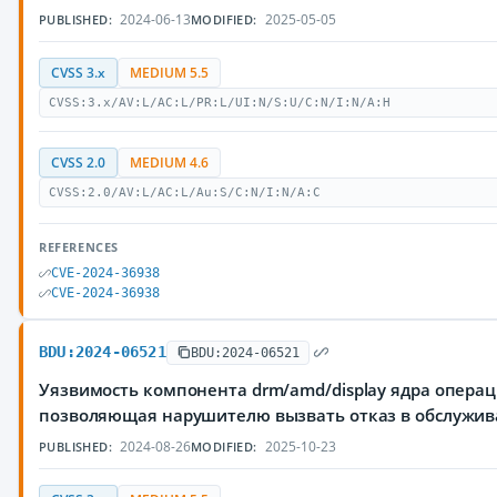
2024-06-13
2025-05-05
PUBLISHED:
MODIFIED:
CVSS 3.x
MEDIUM 5.5
CVSS:3.x/AV:L/AC:L/PR:L/UI:N/S:U/C:N/I:N/A:H
CVSS 2.0
MEDIUM 4.6
CVSS:2.0/AV:L/AC:L/Au:S/C:N/I:N/A:C
REFERENCES
CVE-2024-36938
CVE-2024-36938
BDU:2024-06521
BDU:2024-06521
Уязвимость компонента drm/amd/display ядра операц
позволяющая нарушителю вызвать отказ в обслужи
2024-08-26
2025-10-23
PUBLISHED:
MODIFIED: