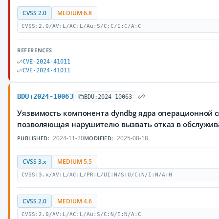
CVSS 2.0
MEDIUM 6.8
CVSS:2.0/AV:L/AC:L/Au:S/C:C/I:C/A:C
REFERENCES
CVE-2024-41011
CVE-2024-41011
BDU:2024-10063
BDU:2024-10063
Уязвимость компонента dyndbg ядра операционной с
позволяющая нарушителю вызвать отказ в обслужи
2024-11-20
2025-08-18
PUBLISHED:
MODIFIED:
CVSS 3.x
MEDIUM 5.5
CVSS:3.x/AV:L/AC:L/PR:L/UI:N/S:U/C:N/I:N/A:H
CVSS 2.0
MEDIUM 4.6
CVSS:2.0/AV:L/AC:L/Au:S/C:N/I:N/A:C