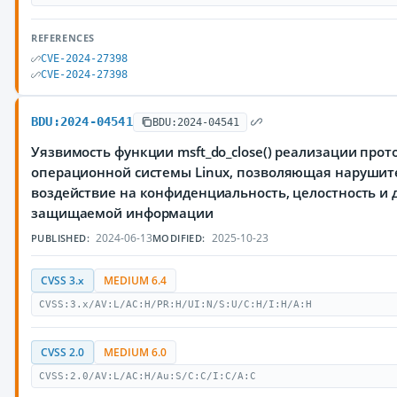
REFERENCES
CVE-2024-27398
CVE-2024-27398
BDU:2024-04541
BDU:2024-04541
Уязвимость функции msft_do_close() реализации прот
операционной системы Linux, позволяющая нарушит
воздействие на конфиденциальность, целостность и 
защищаемой информации
2024-06-13
2025-10-23
PUBLISHED:
MODIFIED:
CVSS 3.x
MEDIUM 6.4
CVSS:3.x/AV:L/AC:H/PR:H/UI:N/S:U/C:H/I:H/A:H
CVSS 2.0
MEDIUM 6.0
CVSS:2.0/AV:L/AC:H/Au:S/C:C/I:C/A:C