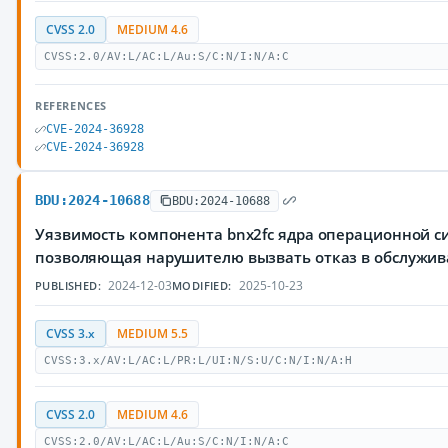
CVSS 2.0
MEDIUM 4.6
CVSS:2.0/AV:L/AC:L/Au:S/C:N/I:N/A:C
REFERENCES
CVE-2024-36928
CVE-2024-36928
BDU:2024-10688
BDU:2024-10688
Уязвимость компонента bnx2fc ядра операционной си
позволяющая нарушителю вызвать отказ в обслужи
2024-12-03
2025-10-23
PUBLISHED:
MODIFIED:
CVSS 3.x
MEDIUM 5.5
CVSS:3.x/AV:L/AC:L/PR:L/UI:N/S:U/C:N/I:N/A:H
CVSS 2.0
MEDIUM 4.6
CVSS:2.0/AV:L/AC:L/Au:S/C:N/I:N/A:C