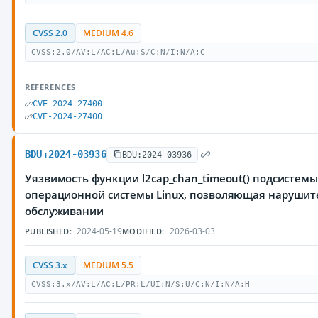
CVSS 2.0
MEDIUM 4.6
CVSS:2.0/AV:L/AC:L/Au:S/C:N/I:N/A:C
REFERENCES
CVE-2024-27400
CVE-2024-27400
BDU:2024-03936
BDU:2024-03936
Уязвимость функции l2cap_chan_timeout() подсистемы
операционной системы Linux, позволяющая нарушите
обслуживании
2024-05-19
2026-03-03
PUBLISHED:
MODIFIED:
CVSS 3.x
MEDIUM 5.5
CVSS:3.x/AV:L/AC:L/PR:L/UI:N/S:U/C:N/I:N/A:H