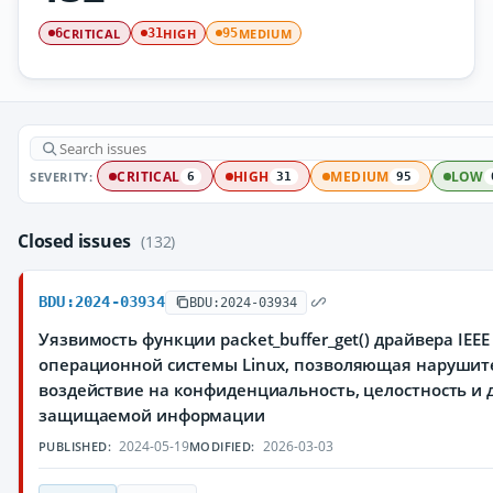
CRITICAL
HIGH
MEDIUM
6
31
95
SEVERITY:
CRITICAL
HIGH
MEDIUM
LOW
6
31
95
Closed issues
(132)
BDU:2024-03934
BDU:2024-03934
Уязвимость функции packet_buffer_get() драйвера IEEE 
операционной системы Linux, позволяющая нарушит
воздействие на конфиденциальность, целостность и 
защищаемой информации
2024-05-19
2026-03-03
PUBLISHED:
MODIFIED: