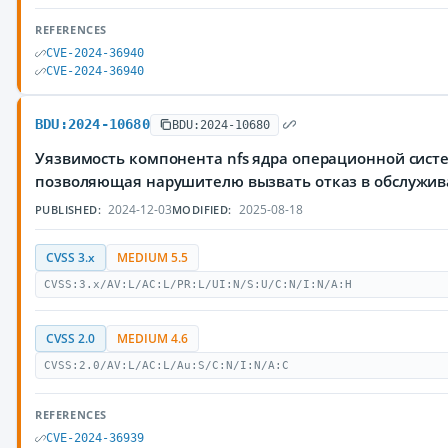
REFERENCES
CVE-2024-36940
CVE-2024-36940
BDU:2024-10680
BDU:2024-10680
Уязвимость компонента nfs ядра операционной систе
позволяющая нарушителю вызвать отказ в обслужи
2024-12-03
2025-08-18
PUBLISHED:
MODIFIED:
CVSS 3.x
MEDIUM 5.5
CVSS:3.x/AV:L/AC:L/PR:L/UI:N/S:U/C:N/I:N/A:H
CVSS 2.0
MEDIUM 4.6
CVSS:2.0/AV:L/AC:L/Au:S/C:N/I:N/A:C
REFERENCES
CVE-2024-36939