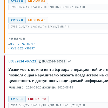
CVSS 3.x
MEDIUM 5.5
CVSS:3.x/AV:L/AC:L/PR:L/UI:N/S:U/C:N/I:N/A:H
CVSS 2.0
MEDIUM 4.6
CVSS:2.0/AV:L/AC:L/Au:S/C:N/I:N/A:C
REFERENCES
CVE-2024-36897
CVE-2024-36897
BDU:2024-06522
BDU:2024-06522
Уязвимость компонента tcp ядра операционной систе
позволяющая нарушителю оказать воздействие на к
целостность и доступность защищаемой информаци
2024-08-26
2025-08-18
PUBLISHED:
MODIFIED:
CVSS 3.x
CRITICAL 9.8
CVSS:3.x/AV:N/AC:L/PR:N/UI:N/S:U/C:H/I:H/A:H