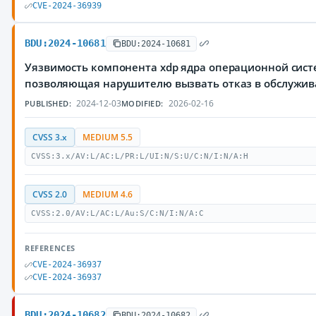
CVE-2024-36939
BDU:2024-10681
BDU:2024-10681
Уязвимость компонента xdp ядра операционной сист
позволяющая нарушителю вызвать отказ в обслужи
2024-12-03
2026-02-16
PUBLISHED:
MODIFIED:
CVSS 3.x
MEDIUM 5.5
CVSS:3.x/AV:L/AC:L/PR:L/UI:N/S:U/C:N/I:N/A:H
CVSS 2.0
MEDIUM 4.6
CVSS:2.0/AV:L/AC:L/Au:S/C:N/I:N/A:C
REFERENCES
CVE-2024-36937
CVE-2024-36937
BDU:2024-10682
BDU:2024-10682