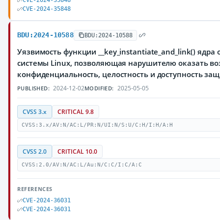
CVE-2024-35848
CVE-2024-35848
BDU:2024-10588
BDU:2024-10588
Уязвимость функции __key_instantiate_and_link() ядр
системы Linux, позволяющая нарушителю оказать во
конфиденциальность, целостность и доступность з
2024-12-02
2025-05-05
PUBLISHED:
MODIFIED:
CVSS 3.x
CRITICAL 9.8
CVSS:3.x/AV:N/AC:L/PR:N/UI:N/S:U/C:H/I:H/A:H
CVSS 2.0
CRITICAL 10.0
CVSS:2.0/AV:N/AC:L/Au:N/C:C/I:C/A:C
REFERENCES
CVE-2024-36031
CVE-2024-36031