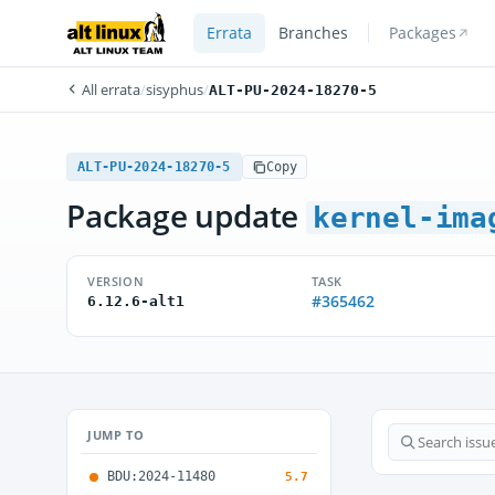
Errata
Branches
Packages
All errata
/
sisyphus
/
ALT-PU-2024-18270-5
ALT-PU-2024-18270-5
Copy
Package update
kernel-ima
VERSION
TASK
#365462
6.12.6-alt1
JUMP TO
BDU:2024-11480
5.7