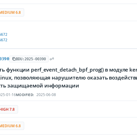
MEDIUM 6.8
6672
6672
0390
BDU:2025-00390
ь функции perf_event_detach_bpf_prog() в модуле ke
Linux, позволяющая нарушителю оказать воздейств
сть защищаемой информации
25-01-16
2025-06-08
MODIFIED:
HIGH 7.8
MEDIUM 6.8