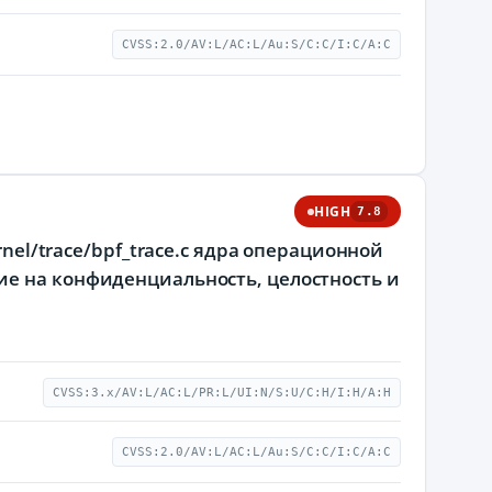
CVSS:2.0/AV:L/AC:L/Au:S/C:C/I:C/A:C
HIGH
7.8
rnel/trace/bpf_trace.c ядра операционной
ие на конфиденциальность, целостность и
CVSS:3.x/AV:L/AC:L/PR:L/UI:N/S:U/C:H/I:H/A:H
CVSS:2.0/AV:L/AC:L/Au:S/C:C/I:C/A:C