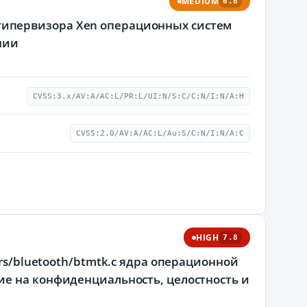
MEDIUM
6.8
c) гипервизора Xen операционных систем
нии
CVSS:3.x/AV:A/AC:L/PR:L/UI:N/S:C/C:N/I:N/A:H
CVSS:2.0/AV:A/AC:L/Au:S/C:N/I:N/A:C
HIGH
7.8
rs/bluetooth/btmtk.c ядра операционной
ие на конфиденциальность, целостность и