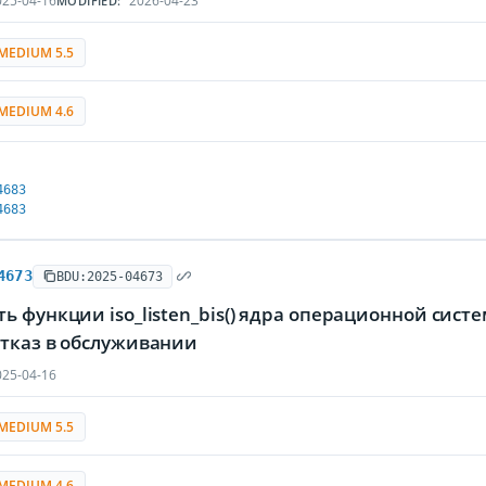
25-04-16
2026-04-23
MODIFIED:
MEDIUM 5.5
MEDIUM 4.6
4683
4683
4673
BDU:2025-04673
ь функции iso_listen_bis() ядра операционной сис
отказ в обслуживании
25-04-16
MEDIUM 5.5
MEDIUM 4.6