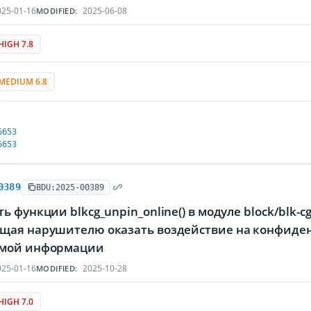
25-01-16
2025-06-08
MODIFIED:
HIGH 7.8
MEDIUM 6.8
6653
6653
0389
BDU:2025-00389
ь функции blkcg_unpin_online() в модуле block/blk-
щая нарушителю оказать воздействие на конфиденц
мой информации
25-01-16
2025-10-28
MODIFIED:
HIGH 7.0