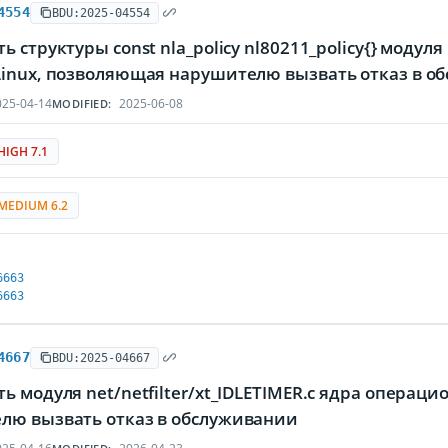
4554
BDU:2025-04554
ь структуры const nla_policy nl80211_policy{} модул
Linux, позволяющая нарушителю вызвать отказ в о
25-04-14
2025-06-08
MODIFIED:
HIGH 7.1
MEDIUM 6.2
6663
6663
4667
BDU:2025-04667
ь модуля net/netfilter/xt_IDLETIMER.c ядра операц
лю вызвать отказ в обслуживании