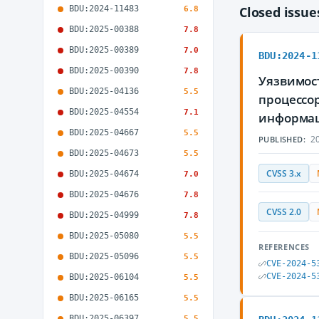
BDU:2024-11483
Closed issu
6.8
BDU:2025-00388
7.8
BDU:2025-00389
7.0
BDU:2024-1
BDU:2025-00390
7.8
Уязвимос
BDU:2025-04136
5.5
процессо
BDU:2025-04554
7.1
информа
BDU:2025-04667
5.5
20
PUBLISHED:
BDU:2025-04673
5.5
CVSS 3.x
BDU:2025-04674
7.0
BDU:2025-04676
7.8
CVSS 2.0
BDU:2025-04999
7.8
BDU:2025-05080
5.5
REFERENCES
BDU:2025-05096
5.5
CVE-2024-5
CVE-2024-5
BDU:2025-06104
5.5
BDU:2025-06165
5.5
BDU:2025-06397
5.5