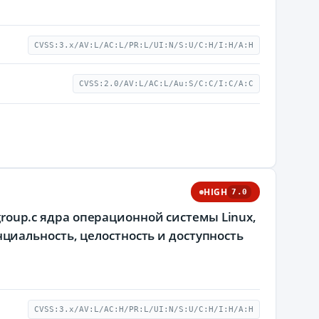
CVSS:3.x/AV:L/AC:L/PR:L/UI:N/S:U/C:H/I:H/A:H
CVSS:2.0/AV:L/AC:L/Au:S/C:C/I:C/A:C
HIGH
7.0
cgroup.c ядра операционной системы Linux,
иальность, целостность и доступность
CVSS:3.x/AV:L/AC:H/PR:L/UI:N/S:U/C:H/I:H/A:H