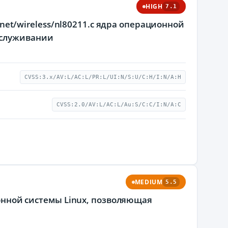
HIGH
7.1
я net/wireless/nl80211.c ядра операционной
бслуживании
CVSS:3.x/AV:L/AC:L/PR:L/UI:N/S:U/C:H/I:N/A:H
CVSS:2.0/AV:L/AC:L/Au:S/C:C/I:N/A:C
MEDIUM
5.5
ионной системы Linux, позволяющая