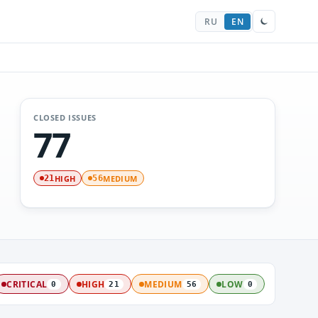
RU
EN
CLOSED ISSUES
77
HIGH
MEDIUM
21
56
CRITICAL
HIGH
MEDIUM
LOW
0
21
56
0