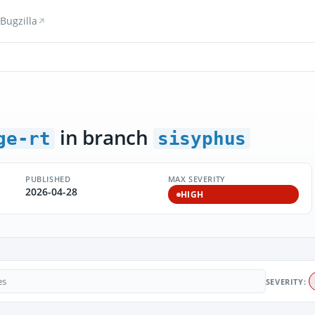
Bugzilla
in branch
ge-rt
sisyphus
PUBLISHED
MAX SEVERITY
2026-04-28
HIGH
SEVERITY: