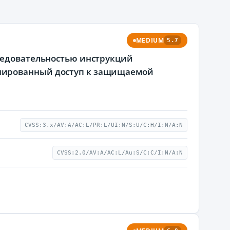
MEDIUM
5.7
следовательностью инструкций
нированный доступ к защищаемой
CVSS:3.x/AV:A/AC:L/PR:L/UI:N/S:U/C:H/I:N/A:N
CVSS:2.0/AV:A/AC:L/Au:S/C:C/I:N/A:N