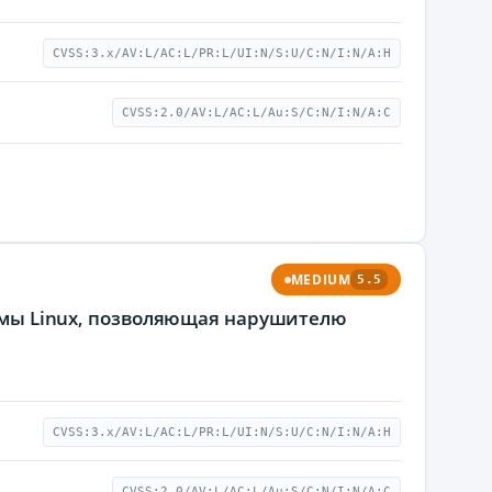
CVSS:3.x/AV:L/AC:L/PR:L/UI:N/S:U/C:N/I:N/A:H
CVSS:2.0/AV:L/AC:L/Au:S/C:N/I:N/A:C
MEDIUM
5.5
темы Linux, позволяющая нарушителю
CVSS:3.x/AV:L/AC:L/PR:L/UI:N/S:U/C:N/I:N/A:H
CVSS:2.0/AV:L/AC:L/Au:S/C:N/I:N/A:C