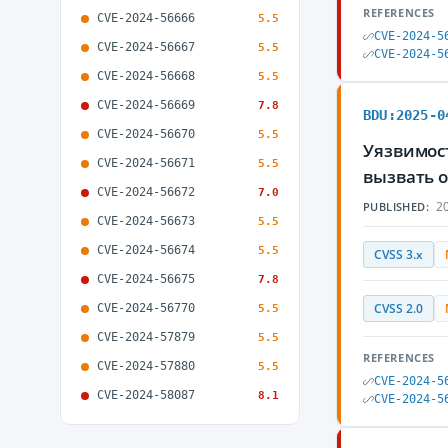
REFERENCES
CVE-2024-56666
5.5
CVE-2024-5
CVE-2024-56667
5.5
CVE-2024-5
CVE-2024-56668
5.5
CVE-2024-56669
7.8
BDU:2025-0
CVE-2024-56670
5.5
Уязвимос
CVE-2024-56671
5.5
вызвать 
CVE-2024-56672
7.0
20
PUBLISHED:
CVE-2024-56673
5.5
CVE-2024-56674
5.5
CVSS 3.x
CVE-2024-56675
7.8
CVE-2024-56770
CVSS 2.0
5.5
CVE-2024-57879
5.5
REFERENCES
CVE-2024-57880
5.5
CVE-2024-5
CVE-2024-58087
8.1
CVE-2024-5