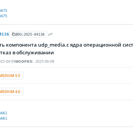
6675
6675
4136
BDU:2025-04136
ть компонента udp_media.c ядра операционной си
отказ в обслуживании
25-04-09
2025-06-08
MODIFIED:
MEDIUM 5.5
MEDIUM 4.6
6661
6661