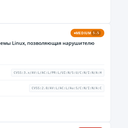
MEDIUM
5.5
стемы Linux, позволяющая нарушителю
CVSS:3.x/AV:L/AC:L/PR:L/UI:N/S:U/C:N/I:N/A:H
CVSS:2.0/AV:L/AC:L/Au:S/C:N/I:N/A:C