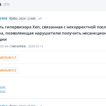
es
(77)
1480
BDU:2024-11480
ть гипервизора Xen, связанная с некорректной по
ра, позволяющая нарушителю получить несанкцио
ции
25-04-29
2026-03-11
MODIFIED:
MEDIUM 5.7
MEDIUM 5.5
3241
3241