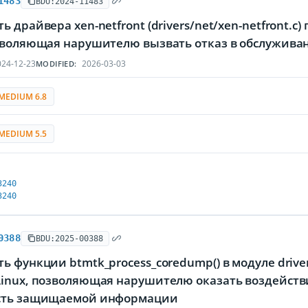
1483
BDU:2024-11483
ь драйвера xen-netfront (drivers/net/xen-netfront.
озволяющая нарушителю вызвать отказ в обслужива
24-12-23
2026-03-03
MODIFIED:
MEDIUM 6.8
MEDIUM 5.5
3240
3240
0388
BDU:2025-00388
ь функции btmtk_process_coredump() в модуле drive
Linux, позволяющая нарушителю оказать воздейств
сть защищаемой информации