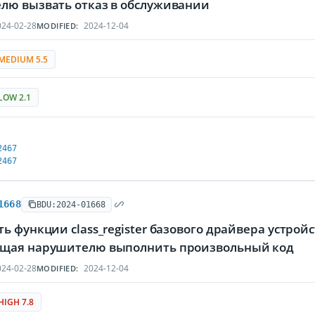
лю вызвать отказ в обслуживании
24-02-28
2024-12-04
MODIFIED:
MEDIUM 5.5
LOW 2.1
2467
2467
1668
BDU:2024-01668
ь функции class_register базового драйвера устрой
щая нарушителю выполнить произвольный код
24-02-28
2024-12-04
MODIFIED:
HIGH 7.8