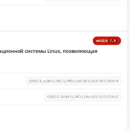
HIGH
7.8
рационной системы Linux, позволяющая
CVSS:3.x/AV:L/AC:L/PR:L/UI:N/S:U/C:H/I:H/A:H
CVSS:2.0/AV:L/AC:L/Au:S/C:C/I:C/A:C