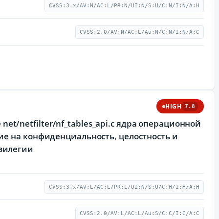
CVSS:3.x/AV:N/AC:L/PR:N/UI:N/S:U/C:N/I:N/A:H
CVSS:2.0/AV:N/AC:L/Au:N/C:N/I:N/A:C
HIGH
7.8
 net/netfilter/nf_tables_api.c ядра операционной
ие на конфиденциальность, целостность и
вилегии
CVSS:3.x/AV:L/AC:L/PR:L/UI:N/S:U/C:H/I:H/A:H
CVSS:2.0/AV:L/AC:L/Au:S/C:C/I:C/A:C