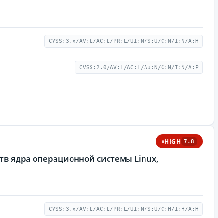
CVSS:3.x/AV:L/AC:L/PR:L/UI:N/S:U/C:N/I:N/A:H
CVSS:2.0/AV:L/AC:L/Au:N/C:N/I:N/A:P
HIGH
7.8
ств ядра операционной системы Linux,
CVSS:3.x/AV:L/AC:L/PR:L/UI:N/S:U/C:H/I:H/A:H