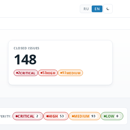
RU
EN
CLOSED ISSUES
148
CRITICAL
HIGH
MEDIUM
2
53
93
VERITY:
CRITICAL
HIGH
MEDIUM
LOW
2
53
93
0