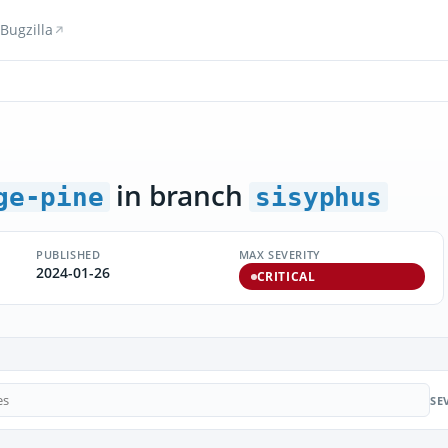
Bugzilla
in branch
ge-pine
sisyphus
PUBLISHED
MAX SEVERITY
2024-01-26
CRITICAL
SE