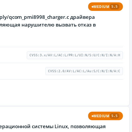
MEDIUM
5.5
pply/qcom_pmi8998_charger.c драйвера
оляющая нарушителю вызвать отказ в
CVSS:3.x/AV:L/AC:L/PR:L/UI:N/S:U/C:N/I:N/A:H
CVSS:2.0/AV:L/AC:L/Au:S/C:N/I:N/A:C
MEDIUM
5.5
операционной системы Linux, позволяющая