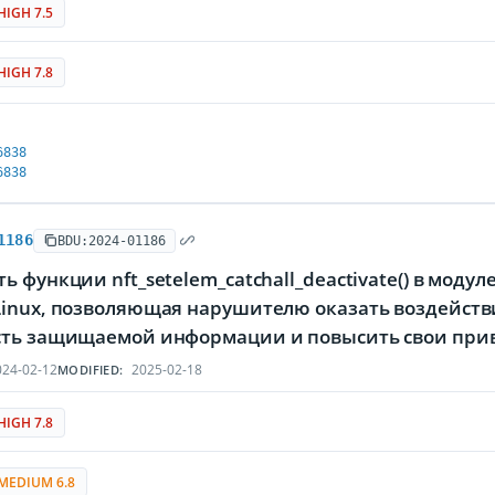
HIGH 7.5
HIGH 7.8
6838
6838
1186
BDU:2024-01186
ь функции nft_setelem_catchall_deactivate() в модуле
Linux, позволяющая нарушителю оказать воздейств
сть защищаемой информации и повысить свои при
24-02-12
2025-02-18
MODIFIED:
HIGH 7.8
MEDIUM 6.8