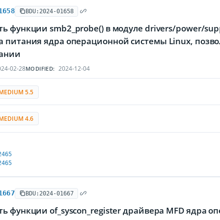
1658
BDU:2024-01658
ь функции smb2_probe() в модуле drivers/power/su
а питания ядра операционной системы Linux, позв
ании
24-02-28
2024-12-04
MODIFIED:
MEDIUM 5.5
MEDIUM 4.6
2465
2465
1667
BDU:2024-01667
ь функции of_syscon_register драйвера MFD ядра 