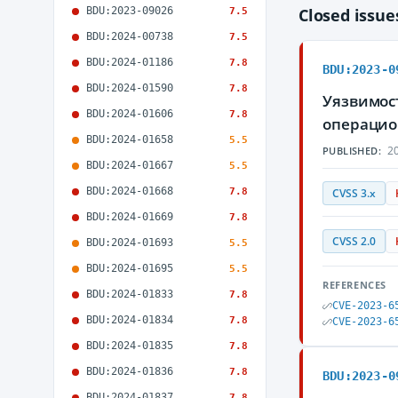
BDU:2023-09026
Closed issu
7.5
BDU:2024-00738
7.5
BDU:2024-01186
7.8
BDU:2023-0
BDU:2024-01590
7.8
Уязвимост
BDU:2024-01606
7.8
операцио
BDU:2024-01658
5.5
20
PUBLISHED:
BDU:2024-01667
5.5
BDU:2024-01668
7.8
CVSS 3.x
BDU:2024-01669
7.8
CVSS 2.0
BDU:2024-01693
5.5
BDU:2024-01695
5.5
REFERENCES
BDU:2024-01833
7.8
CVE-2023-6
BDU:2024-01834
7.8
CVE-2023-6
BDU:2024-01835
7.8
BDU:2024-01836
7.8
BDU:2023-0
BDU:2024-01837
7.8