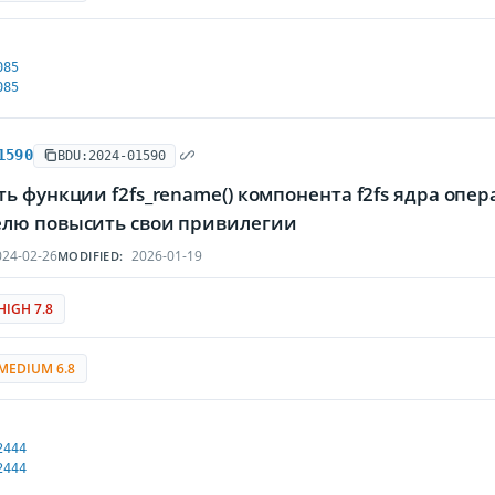
085
085
1590
BDU:2024-01590
ь функции f2fs_rename() компонента f2fs ядра опе
лю повысить свои привилегии
24-02-26
2026-01-19
MODIFIED:
HIGH 7.8
MEDIUM 6.8
2444
2444