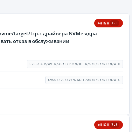
HIGH
7.5
/nvme/target/tcp.c драйвера NVMe ядра
вать отказ в обслуживании
CVSS:3.x/AV:N/AC:L/PR:N/UI:N/S:U/C:N/I:N/A:H
CVSS:2.0/AV:N/AC:L/Au:N/C:N/I:N/A:C
HIGH
7.5