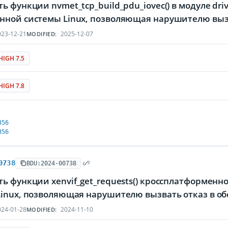
ь функции nvmet_tcp_build_pdu_iovec() в модуле dri
нной системы Linux, позволяющая нарушителю выз
23-12-21
2025-12-07
MODIFIED:
HIGH 7.5
HIGH 7.8
356
356
0738
BDU:2024-00738
ь функции xenvif_get_requests() кроссплатформен
Linux, позволяющая нарушителю вызвать отказ в о
24-01-28
2024-11-10
MODIFIED: