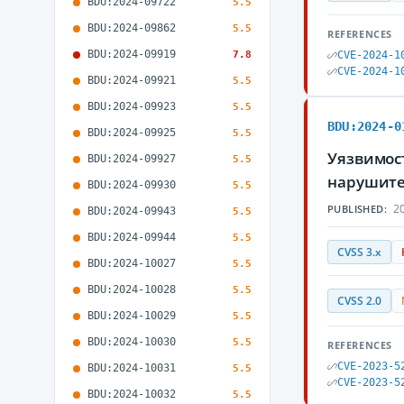
BDU:2024-09722
5.5
BDU:2024-09862
5.5
REFERENCES
BDU:2024-09919
7.8
CVE-2024-1
CVE-2024-1
BDU:2024-09921
5.5
BDU:2024-09923
5.5
BDU:2024-0
BDU:2024-09925
5.5
Уязвимост
BDU:2024-09927
5.5
нарушите
BDU:2024-09930
5.5
20
PUBLISHED:
BDU:2024-09943
5.5
BDU:2024-09944
5.5
CVSS 3.x
BDU:2024-10027
5.5
BDU:2024-10028
5.5
CVSS 2.0
BDU:2024-10029
5.5
BDU:2024-10030
5.5
REFERENCES
CVE-2023-5
BDU:2024-10031
5.5
CVE-2023-5
BDU:2024-10032
5.5