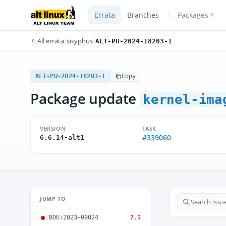
Errata
Branches
Packages
All errata
/
sisyphus
/
ALT-PU-2024-18203-1
ALT-PU-2024-18203-1
Copy
Package update
kernel-ima
VERSION
TASK
#339060
6.6.14-alt1
JUMP TO
BDU:2023-09024
7.5