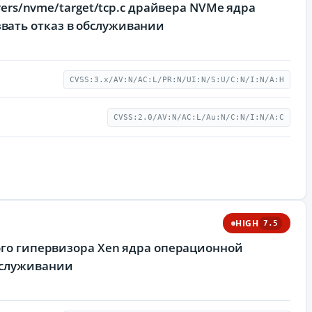
vers/nvme/target/tcp.c драйвера NVMe ядра
вать отказ в обслуживании
CVSS:3.x/AV:N/AC:L/PR:N/UI:N/S:U/C:N/I:N/A:H
CVSS:2.0/AV:N/AC:L/Au:N/C:N/I:N/A:C
HIGH
7.5
ного гипервизора Xen ядра операционной
бслуживании