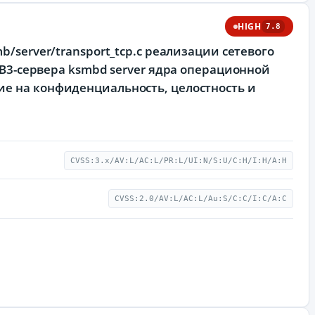
HIGH
7.8
b/server/transport_tcp.c реализации сетевого
MB3-сервера ksmbd server ядра операционной
ие на конфиденциальность, целостность и
CVSS:3.x/AV:L/AC:L/PR:L/UI:N/S:U/C:H/I:H/A:H
CVSS:2.0/AV:L/AC:L/Au:S/C:C/I:C/A:C