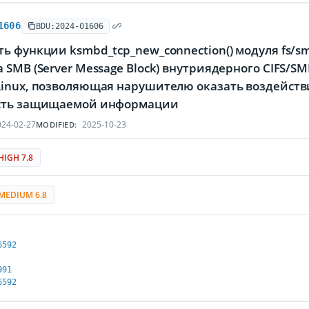
1606
BDU:2024-01606
ь функции ksmbd_tcp_new_connection() модуля fs/sm
 SMB (Server Message Block) внутриядерного CIFS/S
Linux, позволяющая нарушителю оказать воздейств
сть защищаемой информации
24-02-27
2025-10-23
MODIFIED:
HIGH 7.8
MEDIUM 6.8
6592
991
6592