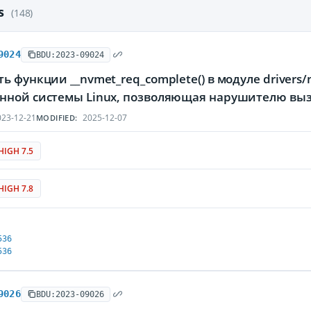
es
(148)
9024
BDU:2023-09024
ь функции __nvmet_req_complete() в модуле drivers
нной системы Linux, позволяющая нарушителю выз
23-12-21
2025-12-07
MODIFIED:
HIGH 7.5
HIGH 7.8
536
536
9026
BDU:2023-09026