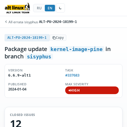
RU
EN
All errata
/
sisyphus
/
ALT-PU-2024-18199-1
ALT-PU-2024-18199-1
Copy
Package update
in
kernel-image-pine
branch
sisyphus
VERSION
TASK
#337683
6.6.9-alt1
PUBLISHED
MAX SEVERITY
2024-01-04
HIGH
CLOSED ISSUES
12