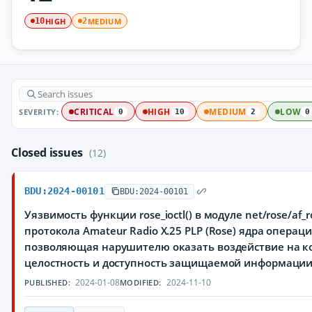
HIGH
MEDIUM
10
2
SEVERITY:
CRITICAL
HIGH
MEDIUM
LOW
0
10
2
0
Closed issues
(12)
BDU:2024-00101
BDU:2024-00101
Уязвимость функции rose_ioctl() в модуле net/rose/af_
протокола Amateur Radio X.25 PLP (Rose) ядра операц
позволяющая нарушителю оказать воздействие на к
целостность и доступность защищаемой информаци
2024-01-08
2024-11-10
PUBLISHED:
MODIFIED: