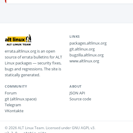
LINKS
packages.altlinux.org
git.altlinux.org
errata.altlinux.org is an open
bugzilla.altlinux.org
source of errata bulletins for ALT
www.altlinux.org
Linux packages — security fixes,
bugs and regressions. The site is
statically generated.
COMMUNITY
ABOUT
Forum
JSON API
git (altlinux.space)
Source code
Telegram
VKontakte
© 2026 ALT Linux Team. Licensed under GNU AGPL v3.