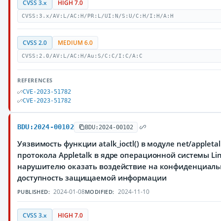
CVSS 3.x
HIGH 7.0
CVSS:3.x/AV:L/AC:H/PR:L/UI:N/S:U/C:H/I:H/A:H
CVSS 2.0
MEDIUM 6.0
CVSS:2.0/AV:L/AC:H/Au:S/C:C/I:C/A:C
REFERENCES
CVE-2023-51782
CVE-2023-51782
BDU:2024-00102
BDU:2024-00102
Уязвимость функции atalk_ioctl() в модуле net/appleta
протокола Appletalk в ядре операционной системы L
нарушителю оказать воздействие на конфиденциальн
доступность защищаемой информации
2024-01-08
2024-11-10
PUBLISHED:
MODIFIED:
CVSS 3.x
HIGH 7.0