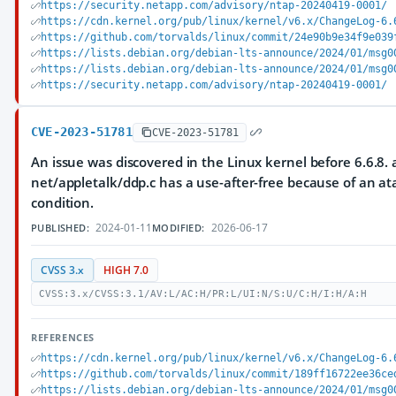
https://security.netapp.com/advisory/ntap-20240419-0001/
https://cdn.kernel.org/pub/linux/kernel/v6.x/ChangeLog-6.
https://github.com/torvalds/linux/commit/24e90b9e34f9e039
https://lists.debian.org/debian-lts-announce/2024/01/msg0
https://lists.debian.org/debian-lts-announce/2024/01/msg0
https://security.netapp.com/advisory/ntap-20240419-0001/
CVE-2023-51781
CVE-2023-51781
An issue was discovered in the Linux kernel before 6.6.8. a
net/appletalk/ddp.c has a use-after-free because of an at
condition.
2024-01-11
2026-06-17
PUBLISHED:
MODIFIED:
CVSS 3.x
HIGH 7.0
CVSS:3.x/CVSS:3.1/AV:L/AC:H/PR:L/UI:N/S:U/C:H/I:H/A:H
REFERENCES
https://cdn.kernel.org/pub/linux/kernel/v6.x/ChangeLog-6.
https://github.com/torvalds/linux/commit/189ff16722ee36ce
https://lists.debian.org/debian-lts-announce/2024/01/msg0