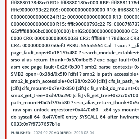
ffff8880178d8cc0 RDI: ffff8880180cc000 RBP: ffff8881178d
ffffc90000793c22 R09: 0000000000000000 R10: ffff88801
0000000000000024 R12: 0000000000000000 R13: 00000
0000000000000000 R15: ffffc90000793c22 FS: 00007f873
GS:ffff88806bc00000(0000) knlGS:0000000000000000 CS: 
0000 CR0: 0000000080050033 CR2: ffff8881178d8cc3 CR
CR4: 0000000000750ef0 PKRU: 55555554 Call Trace:
? __
page_fault_oops+0x181/0x480 ? search_module_extables+
srso_alias_return_thunk+0x5/0xfbef5 ? exc_page_fault+0x
asm_exc_page_fault+0x26/0x30 ? smb2_parse_contexts+0xa
SMB2_open+0x38d/0x5f0 [cifs] ? smb2_is_path_accessible+
smb2_is_path_accessible+0x138/0x260 [cifs] cifs_is_path
[cifs] cifs_mount+0x7e/0x350 [cifs] cifs_smb3_do_mount+0
smb3_get_tree+0xd9/0x290 [cifs] vfs_get_tree+0x2c/0x10
path_mount+0x2d7/0xb80 ? srso_alias_return_thunk+0x5/
_raw_spin_unlock_irqrestore+0x44/0x60 __x64_sys_moun
do_syscall_64+0x47/0xf0 entry_SYSCALL_64_after_hwframe
0033:0x7f8737657b1e
2024-02-20
2026-08-04
PUBLISHED:
MODIFIED: