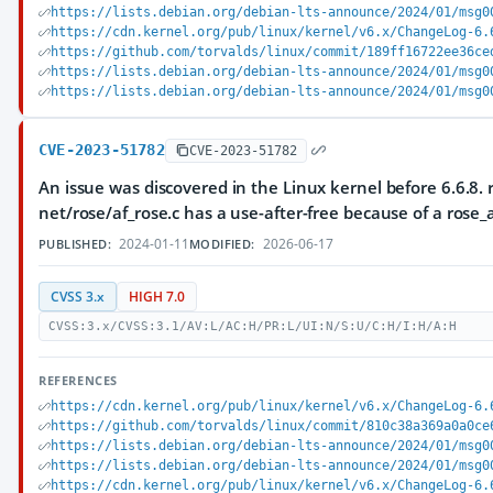
https://lists.debian.org/debian-lts-announce/2024/01/msg0
https://cdn.kernel.org/pub/linux/kernel/v6.x/ChangeLog-6.
https://github.com/torvalds/linux/commit/189ff16722ee36ce
https://lists.debian.org/debian-lts-announce/2024/01/msg0
https://lists.debian.org/debian-lts-announce/2024/01/msg0
CVE-2023-51782
CVE-2023-51782
An issue was discovered in the Linux kernel before 6.6.8. r
net/rose/af_rose.c has a use-after-free because of a rose_
2024-01-11
2026-06-17
PUBLISHED:
MODIFIED:
CVSS 3.x
HIGH 7.0
CVSS:3.x/CVSS:3.1/AV:L/AC:H/PR:L/UI:N/S:U/C:H/I:H/A:H
REFERENCES
https://cdn.kernel.org/pub/linux/kernel/v6.x/ChangeLog-6.
https://github.com/torvalds/linux/commit/810c38a369a0a0ce
https://lists.debian.org/debian-lts-announce/2024/01/msg0
https://lists.debian.org/debian-lts-announce/2024/01/msg0
https://cdn.kernel.org/pub/linux/kernel/v6.x/ChangeLog-6.