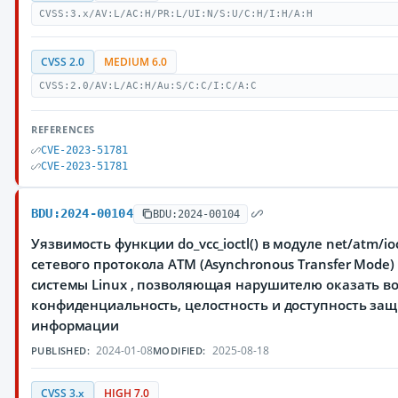
CVSS:3.x/AV:L/AC:H/PR:L/UI:N/S:U/C:H/I:H/A:H
CVSS 2.0
MEDIUM 6.0
CVSS:2.0/AV:L/AC:H/Au:S/C:C/I:C/A:C
REFERENCES
CVE-2023-51781
CVE-2023-51781
BDU:2024-00104
BDU:2024-00104
Уязвимость функции do_vcc_ioctl() в модуле net/atm/io
сетевого протокола ATM (Asynchronous Transfer Mode
системы Linux , позволяющая нарушителю оказать в
конфиденциальность, целостность и доступность з
информации
2024-01-08
2025-08-18
PUBLISHED:
MODIFIED:
CVSS 3.x
HIGH 7.0