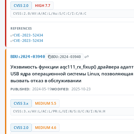
CVSS 2.0
HIGH 7.7
CVSS:2.0/AV:A/AC:L/Au:S/C:C/I:C/A:C
REFERENCES
CVE-2023-52434
CVE-2023-52434
BDU:2024-03940
BDU:2024-03940
Уязвимость функции aqc111_rx_fixup() драйвера адапт
USB ядра операционной системы Linux, позволяюща
вызвать отказ в обслуживании
2024-05-19
2025-10-23
PUBLISHED:
MODIFIED:
CVSS 3.x
MEDIUM 5.5
CVSS:3.x/AV:L/AC:L/PR:L/UI:N/S:U/C:N/I:N/A:H
CVSS 2.0
MEDIUM 4.6