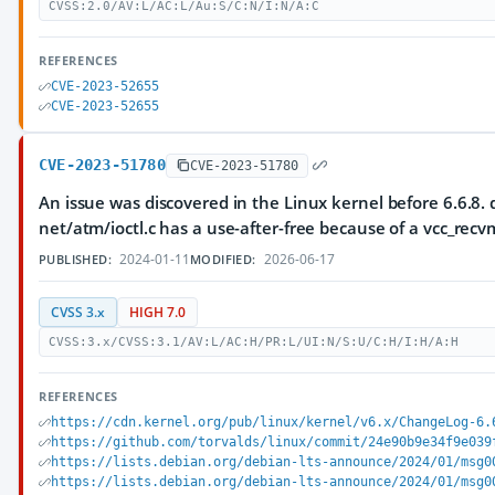
CVSS:2.0/AV:L/AC:L/Au:S/C:N/I:N/A:C
REFERENCES
CVE-2023-52655
CVE-2023-52655
CVE-2023-51780
CVE-2023-51780
An issue was discovered in the Linux kernel before 6.6.8. d
net/atm/ioctl.c has a use-after-free because of a vcc_recv
2024-01-11
2026-06-17
PUBLISHED:
MODIFIED:
CVSS 3.x
HIGH 7.0
CVSS:3.x/CVSS:3.1/AV:L/AC:H/PR:L/UI:N/S:U/C:H/I:H/A:H
REFERENCES
https://cdn.kernel.org/pub/linux/kernel/v6.x/ChangeLog-6.
https://github.com/torvalds/linux/commit/24e90b9e34f9e039
https://lists.debian.org/debian-lts-announce/2024/01/msg0
https://lists.debian.org/debian-lts-announce/2024/01/msg0