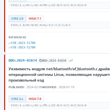
CVSS:3.x/AV:L/AC:H/PR:L/UI:N/S:U/C:H/I:H/A:H
CVSS 2.0
HIGH 7.1
CVSS:2.0/AV:N/AC:H/Au:S/C:C/I:C/A:C
REFERENCES
CVE-2023-51780
CVE-2023-51780
BDU:2024-01034
BDU:2024-01034
Уязвимость модуля net/bluetooth/af_bluetooth.c драйв
операционной системы Linux, позволяющая наруши
произвольный код
2024-02-06
2026-01-19
PUBLISHED:
MODIFIED:
CVSS 3.x
HIGH 7.8
CVSS:3.x/AV:L/AC:L/PR:L/UI:N/S:U/C:H/I:H/A:H