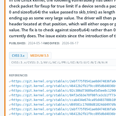
In the Linux kernel, the following vulnerability has been 
check packet for fixup for true limit If a device sends a p
0 and sizeof(u64) the value passed to skb_trim() as length
ending up as some very large value. The driver will then 
header located at that position, which will either oops o
value. The fix is to check against sizeof(u64) rather than 0
currently does. The issue exists since the introduction of t
2024-05-14
2026-06-17
PUBLISHED:
MODIFIED:
CVSS 3.x
MEDIUM 5.5
CVSS:3.x/CVSS:3.1/AV:L/AC:L/PR:L/UI:N/S:U/C:N/I:N/A:H
REFERENCES
https://git.kernel.org/stable/c/2ebf775f0541ae0d474836fa0
https://git.kernel.org/stable/c/46412b2fb1f9cc895d6d4036b
https://git.kernel.org/stable/c/82c386d73689a45d5ee8c1290
https://git.kernel.org/stable/c/84f2e5b3e70f08fce3cb1ff73
https://git.kernel.org/stable/c/ccab434e674ca95d483788b18
https://git.kernel.org/stable/c/d69581c17608d81824dd497d9
https://git.kernel.org/stable/c/2ebf775f0541ae0d474836fa0
https://git.kernel.org/stable/c/46412b2fb1f9cc895d6d4036b