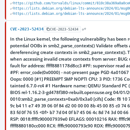
https://github.com/torvalds/linux/commit/810c38a369a0a0ce
https://lists.debian.org/debian-lts-announce/2024/01/msg0
https://lists.debian.org/debian-lts-announce/2024/01/msg0
CVE-2023-52434
CVE-2023-52434
In the Linux kernel, the following vulnerability has been re
potential OOBs in smb2_parse_contexts() Validate offsets
dereferencing create contexts in smb2_parse_contexts(). Th
when accessing invalid create contexts from server: BUG:
fault for address: ffff8881178d8cc3 #PF: supervisor read 
#PF: error_code(0x0000) - not-present page PGD 4a0106
Oops: 0000 [#1] PREEMPT SMP NOPTI CPU: 3 PID: 1736 Co
tainted 6.7.0-rc4 #1 Hardware name: QEMU Standard PC (
BIOS rel-1.16.2-3-gd478f380-rebuilt.opensuse.org 04/01/2
0010:smb2_parse_contexts+0xa0/0x3a0 [cifs] Code: f8 10 
9c b4 11 e7 49 39 06 0f 84 d2 00 00 00 8b 45 00 85 c0 74 
83 fd 0f 76 55 <0f> b7 7d 04 0f b7 45 06 4c 8d 74 3d 00 66
RSP: 0018:ffffc900007939e0 EFLAGS: 00010216 RAX: ffffc
ffff8880180cc000 RCX: ffffc90000793c90 RDX: ffffc9000079