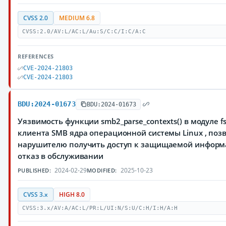
CVSS 2.0
MEDIUM 6.8
CVSS:2.0/AV:L/AC:L/Au:S/C:C/I:C/A:C
REFERENCES
CVE-2024-21803
CVE-2024-21803
BDU:2024-01673
BDU:2024-01673
Уязвимость функции smb2_parse_contexts() в модуле fs
клиента SMB ядра операционной системы Linux , по
нарушителю получить доступ к защищаемой информ
отказ в обслуживании
2024-02-29
2025-10-23
PUBLISHED:
MODIFIED:
CVSS 3.x
HIGH 8.0
CVSS:3.x/AV:A/AC:L/PR:L/UI:N/S:U/C:H/I:H/A:H