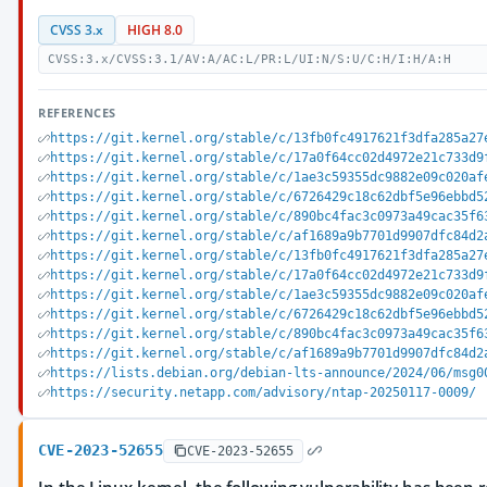
CVSS 3.x
HIGH 8.0
CVSS:3.x/CVSS:3.1/AV:A/AC:L/PR:L/UI:N/S:U/C:H/I:H/A:H
REFERENCES
https://git.kernel.org/stable/c/13fb0fc4917621f3dfa285a27
https://git.kernel.org/stable/c/17a0f64cc02d4972e21c733d9
https://git.kernel.org/stable/c/1ae3c59355dc9882e09c020af
https://git.kernel.org/stable/c/6726429c18c62dbf5e96ebbd5
https://git.kernel.org/stable/c/890bc4fac3c0973a49cac35f6
https://git.kernel.org/stable/c/af1689a9b7701d9907dfc84d2
https://git.kernel.org/stable/c/13fb0fc4917621f3dfa285a27
https://git.kernel.org/stable/c/17a0f64cc02d4972e21c733d9
https://git.kernel.org/stable/c/1ae3c59355dc9882e09c020af
https://git.kernel.org/stable/c/6726429c18c62dbf5e96ebbd5
https://git.kernel.org/stable/c/890bc4fac3c0973a49cac35f6
https://git.kernel.org/stable/c/af1689a9b7701d9907dfc84d2
https://lists.debian.org/debian-lts-announce/2024/06/msg0
https://security.netapp.com/advisory/ntap-20250117-0009/
CVE-2023-52655
CVE-2023-52655