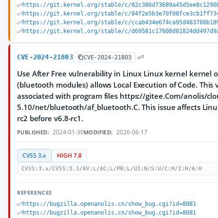
https://git.kernel.org/stable/c/82c386d73689a45d5ee8c1290
https://git.kernel.org/stable/c/84f2e5b3e70f08fce3cb1ff73
https://git.kernel.org/stable/c/ccab434e674ca95d483788b18
https://git.kernel.org/stable/c/d69581c17608d81824dd497d9
CVE-2024-21803
CVE-2024-21803
Use After Free vulnerability in Linux Linux kernel kernel
(bluetooth modules) allows Local Execution of Code. This v
associated with program files https://gitee.Com/anolis/cl
5.10/net/bluetooth/af_bluetooth.C. This issue affects Linu
rc2 before v6.8-rc1.
2024-01-30
2026-06-17
PUBLISHED:
MODIFIED:
CVSS 3.x
HIGH 7.8
CVSS:3.x/CVSS:3.1/AV:L/AC:L/PR:L/UI:N/S:U/C:H/I:H/A:H
REFERENCES
https://bugzilla.openanolis.cn/show_bug.cgi?id=8081
https://bugzilla.openanolis.cn/show_bug.cgi?id=8081