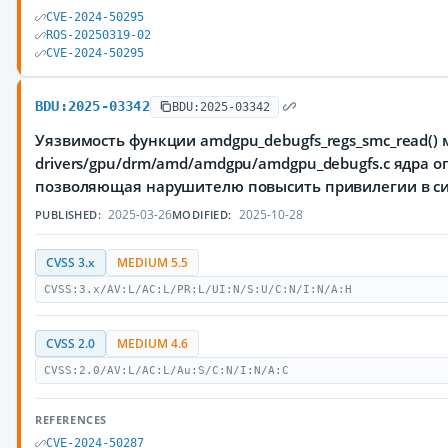
CVE-2024-50295
ROS-20250319-02
CVE-2024-50295
BDU:2025-03342
BDU:2025-03342
Уязвимость функции amdgpu_debugfs_regs_smc_read() 
drivers/gpu/drm/amd/amdgpu/amdgpu_debugfs.c ядра о
позволяющая нарушителю повысить привилегии в с
2025-03-26
2025-10-28
PUBLISHED:
MODIFIED:
CVSS 3.x
MEDIUM 5.5
CVSS:3.x/AV:L/AC:L/PR:L/UI:N/S:U/C:N/I:N/A:H
CVSS 2.0
MEDIUM 4.6
CVSS:2.0/AV:L/AC:L/Au:S/C:N/I:N/A:C
REFERENCES
CVE-2024-50287