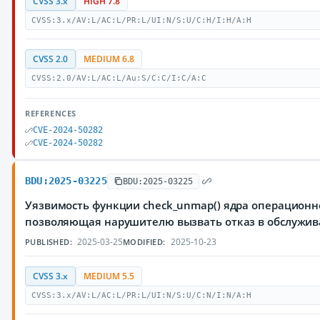
CVSS 3.x
HIGH 7.8
CVSS:3.x/AV:L/AC:L/PR:L/UI:N/S:U/C:H/I:H/A:H
CVSS 2.0
MEDIUM 6.8
CVSS:2.0/AV:L/AC:L/Au:S/C:C/I:C/A:C
REFERENCES
CVE-2024-50282
CVE-2024-50282
BDU:2025-03225
BDU:2025-03225
Уязвимость функции check_unmap() ядра операционно
позволяющая нарушителю вызвать отказ в обслужи
2025-03-25
2025-10-23
PUBLISHED:
MODIFIED:
CVSS 3.x
MEDIUM 5.5
CVSS:3.x/AV:L/AC:L/PR:L/UI:N/S:U/C:N/I:N/A:H