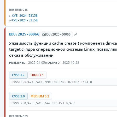
REFERENCES
CVE-2024-53158
CVE-2024-53158
BDU:2025-00066
BDU:2025-00066
Уязвимость функции cache_create() компонента dm-cac
target.c) ядра операционной системы Linux, позвол
отказ в обслуживании.
2025-01-05
2025-10-28
PUBLISHED:
MODIFIED:
CVSS 3.x
HIGH 7.1
CVSS:3.x/AV:L/AC:L/PR:L/UI:N/S:U/C:H/I:N/A:H
CVSS 2.0
MEDIUM 6.2
CVSS:2.0/AV:L/AC:L/Au:S/C:C/I:N/A:C
REFERENCES