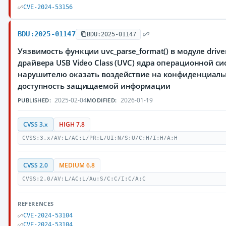
CVE-2024-53156
BDU:2025-01147
BDU:2025-01147
Уязвимость функции uvc_parse_format() в модуле driver
драйвера USB Video Class (UVC) ядра операционной с
нарушителю оказать воздействие на конфиденциальн
доступность защищаемой информации
2025-02-04
2026-01-19
PUBLISHED:
MODIFIED:
CVSS 3.x
HIGH 7.8
CVSS:3.x/AV:L/AC:L/PR:L/UI:N/S:U/C:H/I:H/A:H
CVSS 2.0
MEDIUM 6.8
CVSS:2.0/AV:L/AC:L/Au:S/C:C/I:C/A:C
REFERENCES
CVE-2024-53104
CVE-2024-53104