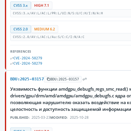
CVSS 3.x
HIGH 7.1
CVSS:3.x/AV:L/AC:L/PR:L/UI:N/S:U/C:H/I:N/A:H
CVSS 2.0
MEDIUM 6.2
CVSS:2.0/AV:L/AC:L/Au:S/C:C/I:N/A:C
REFERENCES
CVE-2024-50279
CVE-2024-50279
BDU:2025-03157
BDU:2025-03157
Уязвимость функции amdgpu_debugfs_regs_smc_read() 
drivers/gpu/drm/amd/amdgpu/amdgpu_debugfs.c ядра о
позволяющая нарушителю оказать воздействие на к
целостность и доступность защищаемой информации
2025-03-23
2025-10-28
PUBLISHED:
MODIFIED: