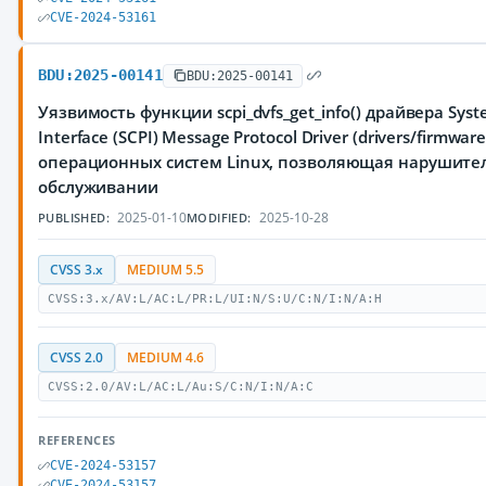
CVE-2024-53161
BDU:2025-00141
BDU:2025-00141
Уязвимость функции scpi_dvfs_get_info() драйвера Syst
Interface (SCPI) Message Protocol Driver (drivers/firmwar
операционных систем Linux, позволяющая нарушител
обслуживании
2025-01-10
2025-10-28
PUBLISHED:
MODIFIED:
CVSS 3.x
MEDIUM 5.5
CVSS:3.x/AV:L/AC:L/PR:L/UI:N/S:U/C:N/I:N/A:H
CVSS 2.0
MEDIUM 4.6
CVSS:2.0/AV:L/AC:L/Au:S/C:N/I:N/A:C
REFERENCES
CVE-2024-53157
CVE-2024-53157