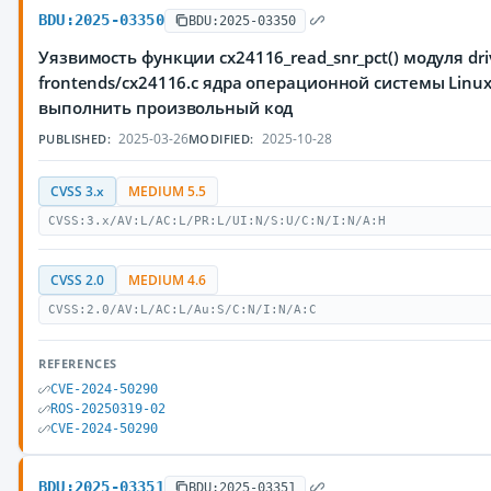
BDU:2025-03350
BDU:2025-03350
Уязвимость функции cx24116_read_snr_pct() модуля dri
frontends/cx24116.c ядра операционной системы Lin
выполнить произвольный код
2025-03-26
2025-10-28
PUBLISHED:
MODIFIED:
CVSS 3.x
MEDIUM 5.5
CVSS:3.x/AV:L/AC:L/PR:L/UI:N/S:U/C:N/I:N/A:H
CVSS 2.0
MEDIUM 4.6
CVSS:2.0/AV:L/AC:L/Au:S/C:N/I:N/A:C
REFERENCES
CVE-2024-50290
ROS-20250319-02
CVE-2024-50290
BDU:2025-03351
BDU:2025-03351