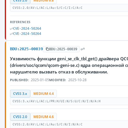
CVSS 2.0
MEDIUM 6.8
CVSS:2.0/AV:L/AC:L/Au:S/C:C/I:C/A:C
REFERENCES
CVE-2024-50264
CVE-2024-50264
BDU:2025-00039
BDU:2025-00039
Уязвимость функции geni_se_clk_tbl_get() драйвера QCO
(drivers/soc/qcom/qcom-geni-se.c) ядра операционной
нарушителю вызвать отказ в обслуживании.
2025-01-05
2025-10-28
PUBLISHED:
MODIFIED:
CVSS 3.x
MEDIUM 4.4
CVSS:3.x/AV:L/AC:L/PR:H/UI:N/S:U/C:N/I:N/A:H
CVSS 2.0
MEDIUM 4.6
CVSS:2.0/AV:L/AC:L/Au:S/C:N/I:N/A:C