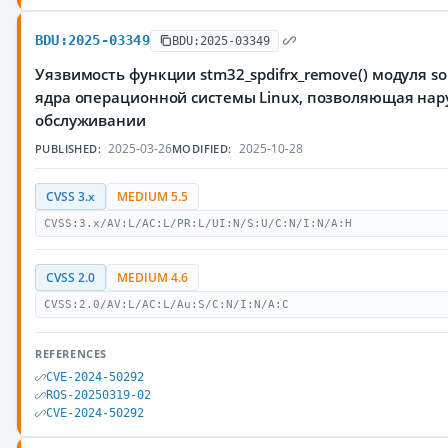
BDU:2025-03349
BDU:2025-03349
Уязвимость функции stm32_spdifrx_remove() модуля sou
ядра операционной системы Linux, позволяющая нар
обслуживании
2025-03-26
2025-10-28
PUBLISHED:
MODIFIED:
CVSS 3.x
MEDIUM 5.5
CVSS:3.x/AV:L/AC:L/PR:L/UI:N/S:U/C:N/I:N/A:H
CVSS 2.0
MEDIUM 4.6
CVSS:2.0/AV:L/AC:L/Au:S/C:N/I:N/A:C
REFERENCES
CVE-2024-50292
ROS-20250319-02
CVE-2024-50292