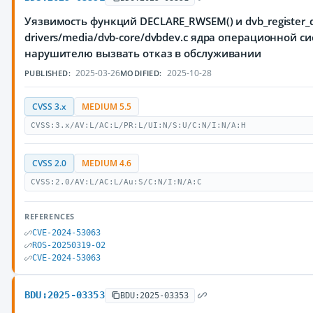
Уязвимость функций DECLARE_RWSEM() и dvb_register_d
drivers/media/dvb-core/dvbdev.c ядра операционной 
нарушителю вызвать отказ в обслуживании
2025-03-26
2025-10-28
PUBLISHED:
MODIFIED:
CVSS 3.x
MEDIUM 5.5
CVSS:3.x/AV:L/AC:L/PR:L/UI:N/S:U/C:N/I:N/A:H
CVSS 2.0
MEDIUM 4.6
CVSS:2.0/AV:L/AC:L/Au:S/C:N/I:N/A:C
REFERENCES
CVE-2024-53063
ROS-20250319-02
CVE-2024-53063
BDU:2025-03353
BDU:2025-03353