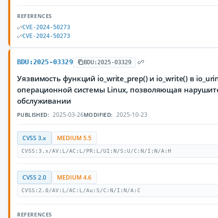
REFERENCES
CVE-2024-50273
CVE-2024-50273
BDU:2025-03329
BDU:2025-03329
Уязвимость функций io_write_prep() и io_write() в io_uri
операционной системы Linux, позволяющая нарушите
обслуживании
2025-03-26
2025-10-23
PUBLISHED:
MODIFIED:
CVSS 3.x
MEDIUM 5.5
CVSS:3.x/AV:L/AC:L/PR:L/UI:N/S:U/C:N/I:N/A:H
CVSS 2.0
MEDIUM 4.6
CVSS:2.0/AV:L/AC:L/Au:S/C:N/I:N/A:C
REFERENCES