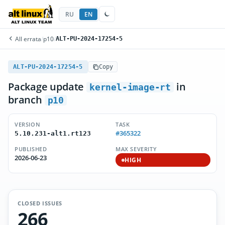
RU
EN
All errata
/
p10
/
ALT-PU-2024-17254-5
ALT-PU-2024-17254-5
Copy
Package update
in
kernel-image-rt
branch
p10
VERSION
TASK
#365322
5.10.231-alt1.rt123
PUBLISHED
MAX SEVERITY
2026-06-23
HIGH
CLOSED ISSUES
266