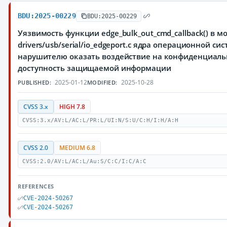
BDU:2025-00229
BDU:2025-00229
Уязвимость функции edge_bulk_out_cmd_callback() в м
drivers/usb/serial/io_edgeport.c ядра операционной с
нарушителю оказать воздействие на конфиденциальн
доступность защищаемой информации
2025-01-12
2025-10-28
PUBLISHED:
MODIFIED:
CVSS 3.x
HIGH 7.8
CVSS:3.x/AV:L/AC:L/PR:L/UI:N/S:U/C:H/I:H/A:H
CVSS 2.0
MEDIUM 6.8
CVSS:2.0/AV:L/AC:L/Au:S/C:C/I:C/A:C
REFERENCES
CVE-2024-50267
CVE-2024-50267