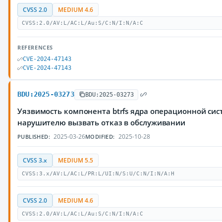
CVSS 2.0
MEDIUM 4.6
CVSS:2.0/AV:L/AC:L/Au:S/C:N/I:N/A:C
REFERENCES
CVE-2024-47143
CVE-2024-47143
BDU:2025-03273
BDU:2025-03273
Уязвимость компонента btrfs ядра операционной сис
нарушителю вызвать отказ в обслуживании
2025-03-26
2025-10-28
PUBLISHED:
MODIFIED:
CVSS 3.x
MEDIUM 5.5
CVSS:3.x/AV:L/AC:L/PR:L/UI:N/S:U/C:N/I:N/A:H
CVSS 2.0
MEDIUM 4.6
CVSS:2.0/AV:L/AC:L/Au:S/C:N/I:N/A:C