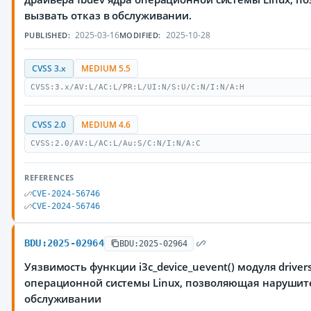
вызвать отказ в обслуживании.
2025-03-16
2025-10-28
PUBLISHED:
MODIFIED:
CVSS 3.x
MEDIUM 5.5
CVSS:3.x/AV:L/AC:L/PR:L/UI:N/S:U/C:N/I:N/A:H
CVSS 2.0
MEDIUM 4.6
CVSS:2.0/AV:L/AC:L/Au:S/C:N/I:N/A:C
REFERENCES
CVE-2024-56746
CVE-2024-56746
BDU:2025-02964
BDU:2025-02964
Уязвимость функции i3c_device_uevent() модуля drivers
операционной системы Linux, позволяющая нарушите
обслуживании