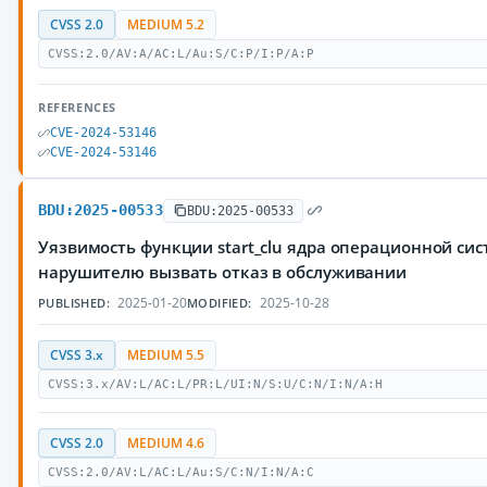
CVSS 2.0
MEDIUM 5.2
CVSS:2.0/AV:A/AC:L/Au:S/C:P/I:P/A:P
REFERENCES
CVE-2024-53146
CVE-2024-53146
BDU:2025-00533
BDU:2025-00533
Уязвимость функции start_clu ядра операционной си
нарушителю вызвать отказ в обслуживании
2025-01-20
2025-10-28
PUBLISHED:
MODIFIED:
CVSS 3.x
MEDIUM 5.5
CVSS:3.x/AV:L/AC:L/PR:L/UI:N/S:U/C:N/I:N/A:H
CVSS 2.0
MEDIUM 4.6
CVSS:2.0/AV:L/AC:L/Au:S/C:N/I:N/A:C