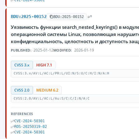
CVE-2024-53061
BDU:2025-00152
BDU:2025-00152
Уязвимость функции search_nested_keyrings() в модуле 
операционной системы Linux, позволяющая нарушите
конфиденциальность, целостность и доступность з
2025-01-12
2026-01-19
PUBLISHED:
MODIFIED:
CVSS 3.x
HIGH 7.1
CVSS:3.x/AV:L/AC:L/PR:L/UI:N/S:U/C:H/I:N/A:H
CVSS 2.0
MEDIUM 6.2
CVSS:2.0/AV:L/AC:L/Au:S/C:C/I:N/A:C
REFERENCES
CVE-2024-50301
ROS-20250319-02
CVE-2024-50301