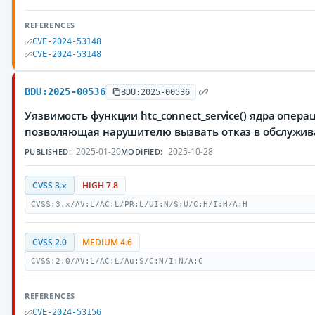
REFERENCES
CVE-2024-53148
CVE-2024-53148
BDU:2025-00536
BDU:2025-00536
Уязвимость функции htc_connect_service() ядра опера
позволяющая нарушителю вызвать отказ в обслужи
2025-01-20
2025-10-28
PUBLISHED:
MODIFIED:
CVSS 3.x
HIGH 7.8
CVSS:3.x/AV:L/AC:L/PR:L/UI:N/S:U/C:H/I:H/A:H
CVSS 2.0
MEDIUM 4.6
CVSS:2.0/AV:L/AC:L/Au:S/C:N/I:N/A:C
REFERENCES
CVE-2024-53156