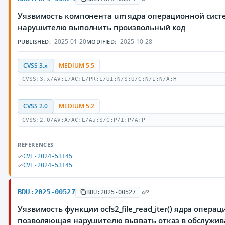
Уязвимость компонента um ядра операционной сист
нарушителю выполнить произвольный код
2025-01-20
2025-10-28
PUBLISHED:
MODIFIED:
CVSS 3.x
MEDIUM 5.5
CVSS:3.x/AV:L/AC:L/PR:L/UI:N/S:U/C:N/I:N/A:H
CVSS 2.0
MEDIUM 5.2
CVSS:2.0/AV:A/AC:L/Au:S/C:P/I:P/A:P
REFERENCES
CVE-2024-53145
CVE-2024-53145
BDU:2025-00527
BDU:2025-00527
Уязвимость функции ocfs2_file_read_iter() ядра опера
позволяющая нарушителю вызвать отказ в обслужив