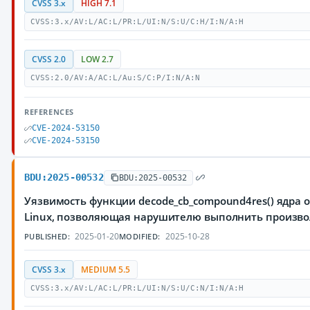
CVSS 3.x
HIGH 7.1
CVSS:3.x/AV:L/AC:L/PR:L/UI:N/S:U/C:H/I:N/A:H
CVSS 2.0
LOW 2.7
CVSS:2.0/AV:A/AC:L/Au:S/C:P/I:N/A:N
REFERENCES
CVE-2024-53150
CVE-2024-53150
BDU:2025-00532
BDU:2025-00532
Уязвимость функции decode_cb_compound4res() ядра
Linux, позволяющая нарушителю выполнить произво
2025-01-20
2025-10-28
PUBLISHED:
MODIFIED:
CVSS 3.x
MEDIUM 5.5
CVSS:3.x/AV:L/AC:L/PR:L/UI:N/S:U/C:N/I:N/A:H