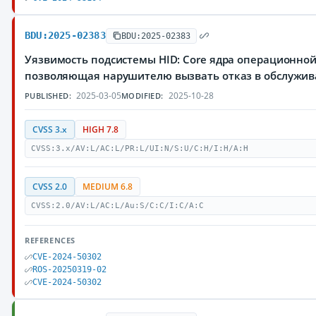
BDU:2025-02383
BDU:2025-02383
Уязвимость подсистемы HID: Core ядра операционной
позволяющая нарушителю вызвать отказ в обслужи
2025-03-05
2025-10-28
PUBLISHED:
MODIFIED:
CVSS 3.x
HIGH 7.8
CVSS:3.x/AV:L/AC:L/PR:L/UI:N/S:U/C:H/I:H/A:H
CVSS 2.0
MEDIUM 6.8
CVSS:2.0/AV:L/AC:L/Au:S/C:C/I:C/A:C
REFERENCES
CVE-2024-50302
ROS-20250319-02
CVE-2024-50302