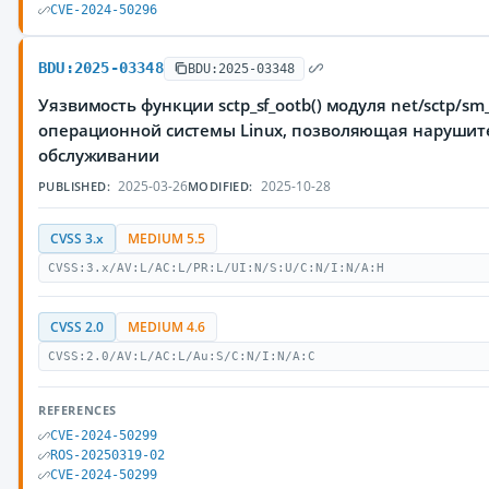
CVE-2024-50296
BDU:2025-03348
BDU:2025-03348
Уязвимость функции sctp_sf_ootb() модуля net/sctp/sm_
операционной системы Linux, позволяющая нарушите
обслуживании
2025-03-26
2025-10-28
PUBLISHED:
MODIFIED:
CVSS 3.x
MEDIUM 5.5
CVSS:3.x/AV:L/AC:L/PR:L/UI:N/S:U/C:N/I:N/A:H
CVSS 2.0
MEDIUM 4.6
CVSS:2.0/AV:L/AC:L/Au:S/C:N/I:N/A:C
REFERENCES
CVE-2024-50299
ROS-20250319-02
CVE-2024-50299