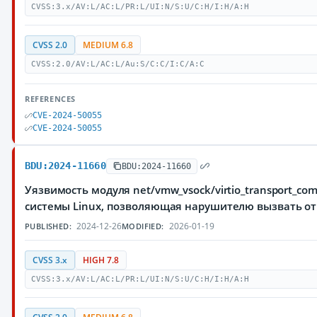
CVSS:3.x/AV:L/AC:L/PR:L/UI:N/S:U/C:H/I:H/A:H
CVSS 2.0
MEDIUM 6.8
CVSS:2.0/AV:L/AC:L/Au:S/C:C/I:C/A:C
REFERENCES
CVE-2024-50055
CVE-2024-50055
BDU:2024-11660
BDU:2024-11660
Уязвимость модуля net/vmw_vsock/virtio_transport_c
системы Linux, позволяющая нарушителю вызвать от
2024-12-26
2026-01-19
PUBLISHED:
MODIFIED:
CVSS 3.x
HIGH 7.8
CVSS:3.x/AV:L/AC:L/PR:L/UI:N/S:U/C:H/I:H/A:H