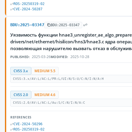
ROS-20250319-02
CVE-2024-50287
BDU:2025-03347
BDU:2025-03347
Уязвимость функции hnae3_unregister_ae_algo_prepare
drivers/net/ethernet/hisilicon/hns3/hnae3.c ядра опер
позволяющая нарушителю вызвать отказ в обслужи
2025-03-26
2025-10-28
PUBLISHED:
MODIFIED:
CVSS 3.x
MEDIUM 5.5
CVSS:3.x/AV:L/AC:L/PR:L/UI:N/S:U/C:N/I:N/A:H
CVSS 2.0
MEDIUM 4.6
CVSS:2.0/AV:L/AC:L/Au:S/C:N/I:N/A:C
REFERENCES
CVE-2024-50296
ROS-20250319-02