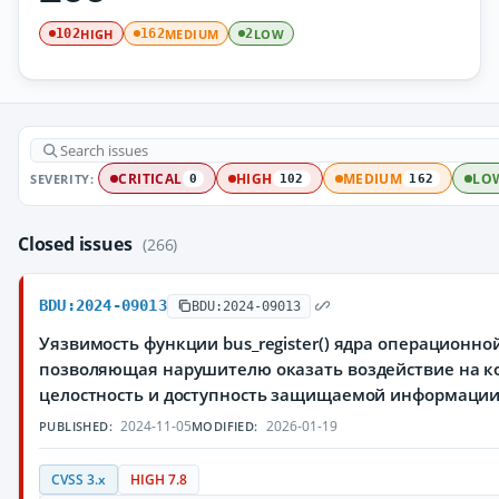
HIGH
MEDIUM
LOW
102
162
2
SEVERITY:
CRITICAL
HIGH
MEDIUM
LO
0
102
162
Closed issues
(266)
BDU:2024-09013
BDU:2024-09013
Уязвимость функции bus_register() ядра операционной
позволяющая нарушителю оказать воздействие на к
целостность и доступность защищаемой информации
2024-11-05
2026-01-19
PUBLISHED:
MODIFIED:
CVSS 3.x
HIGH 7.8