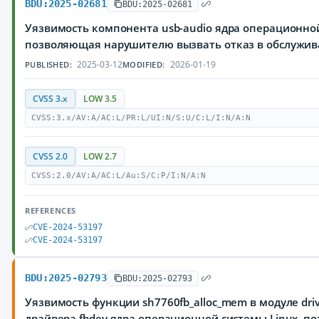
BDU:2025-02681
BDU:2025-02681
Уязвимость компонента usb-audio ядра операционной
позволяющая нарушителю вызвать отказ в обслужи
2025-03-12
2026-01-19
PUBLISHED:
MODIFIED:
CVSS 3.x
LOW 3.5
CVSS:3.x/AV:A/AC:L/PR:L/UI:N/S:U/C:L/I:N/A:N
CVSS 2.0
LOW 2.7
CVSS:2.0/AV:A/AC:L/Au:S/C:P/I:N/A:N
REFERENCES
CVE-2024-53197
CVE-2024-53197
BDU:2025-02793
BDU:2025-02793
Уязвимость функции sh7760fb_alloc_mem в модуле drive
драйвера fbdev ядра операционной системы Linux, 