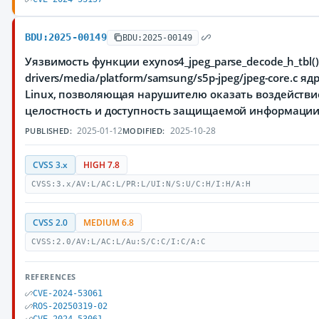
BDU:2025-00149
BDU:2025-00149
Уязвимость функции exynos4_jpeg_parse_decode_h_tbl(
drivers/media/platform/samsung/s5p-jpeg/jpeg-core.c 
Linux, позволяющая нарушителю оказать воздействи
целостность и доступность защищаемой информаци
2025-01-12
2025-10-28
PUBLISHED:
MODIFIED:
CVSS 3.x
HIGH 7.8
CVSS:3.x/AV:L/AC:L/PR:L/UI:N/S:U/C:H/I:H/A:H
CVSS 2.0
MEDIUM 6.8
CVSS:2.0/AV:L/AC:L/Au:S/C:C/I:C/A:C
REFERENCES
CVE-2024-53061
ROS-20250319-02