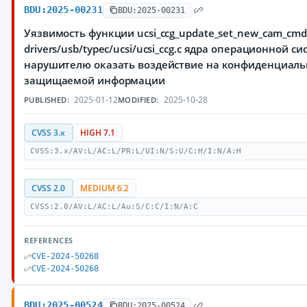
BDU:2025-00231
BDU:2025-00231
Уязвимость функции ucsi_ccg_update_set_new_cam_cmd
drivers/usb/typec/ucsi/ucsi_ccg.c ядра операционной 
нарушителю оказать воздействие на конфиденциальн
защищаемой информации
2025-01-12
2025-10-28
PUBLISHED:
MODIFIED:
CVSS 3.x
HIGH 7.1
CVSS:3.x/AV:L/AC:L/PR:L/UI:N/S:U/C:H/I:N/A:H
CVSS 2.0
MEDIUM 6.2
CVSS:2.0/AV:L/AC:L/Au:S/C:C/I:N/A:C
REFERENCES
CVE-2024-50268
CVE-2024-50268
BDU:2025-00524
BDU:2025-00524