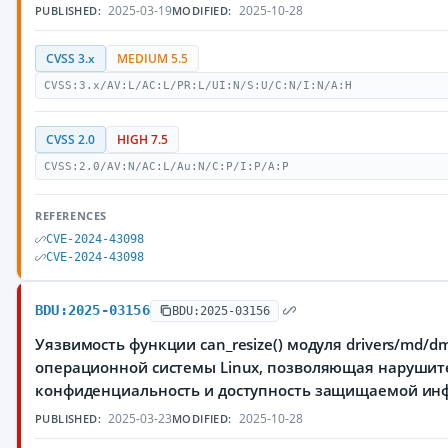
2025-03-19
2025-10-28
PUBLISHED:
MODIFIED:
CVSS 3.x
MEDIUM 5.5
CVSS:3.x/AV:L/AC:L/PR:L/UI:N/S:U/C:N/I:N/A:H
CVSS 2.0
HIGH 7.5
CVSS:2.0/AV:N/AC:L/Au:N/C:P/I:P/A:P
REFERENCES
CVE-2024-43098
CVE-2024-43098
BDU:2025-03156
BDU:2025-03156
Уязвимость функции can_resize() модуля drivers/md/dm
операционной системы Linux, позволяющая нарушите
конфиденциальность и доступность защищаемой и
2025-03-23
2025-10-28
PUBLISHED:
MODIFIED: