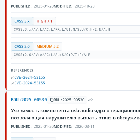
2025-01-20
2025-10-28
PUBLISHED:
MODIFIED:
CVSS 3.x
HIGH 7.1
CVSS:3.x/AV:L/AC:L/PR:L/UI:N/S:U/C:H/I:N/A:H
CVSS 2.0
MEDIUM 5.2
CVSS:2.0/AV:A/AC:L/Au:S/C:P/I:P/A:P
REFERENCES
CVE-2024-53155
CVE-2024-53155
BDU:2025-00530
BDU:2025-00530
Уязвимость компонента usb-audio ядра операционной
позволяющая нарушителю вызвать отказ в обслужи
2025-01-20
2026-03-11
PUBLISHED:
MODIFIED: