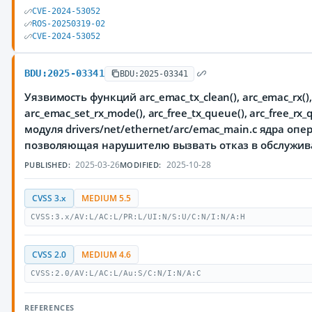
CVE-2024-53052
ROS-20250319-02
CVE-2024-53052
BDU:2025-03341
BDU:2025-03341
Уязвимость функций arc_emac_tx_clean(), arc_emac_rx(),
arc_emac_set_rx_mode(), arc_free_tx_queue(), arc_free_rx_
модуля drivers/net/ethernet/arc/emac_main.c ядра оп
позволяющая нарушителю вызвать отказ в обслужи
2025-03-26
2025-10-28
PUBLISHED:
MODIFIED:
CVSS 3.x
MEDIUM 5.5
CVSS:3.x/AV:L/AC:L/PR:L/UI:N/S:U/C:N/I:N/A:H
CVSS 2.0
MEDIUM 4.6
CVSS:2.0/AV:L/AC:L/Au:S/C:N/I:N/A:C
REFERENCES