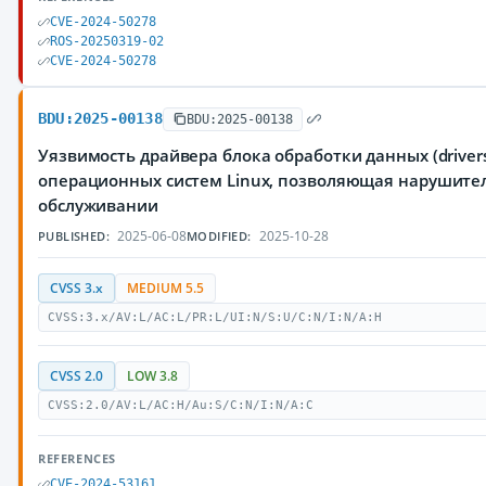
CVE-2024-50278
ROS-20250319-02
CVE-2024-50278
BDU:2025-00138
BDU:2025-00138
Уязвимость драйвера блока обработки данных (drivers/
операционных систем Linux, позволяющая нарушител
обслуживании
2025-06-08
2025-10-28
PUBLISHED:
MODIFIED:
CVSS 3.x
MEDIUM 5.5
CVSS:3.x/AV:L/AC:L/PR:L/UI:N/S:U/C:N/I:N/A:H
CVSS 2.0
LOW 3.8
CVSS:2.0/AV:L/AC:H/Au:S/C:N/I:N/A:C
REFERENCES
CVE-2024-53161