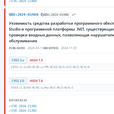
CVE-2024-21404
BDU:2024-01980
BDU:2024-01980
Уязвимость средства разработки программного обеспе
Studio и программной платформы .NET, существующая
проверки входных данных, позволяющая нарушителю
обслуживании
2024-03-13
2024-11-07
PUBLISHED:
MODIFIED:
CVSS 3.x
HIGH 7.5
CVSS:3.x/AV:N/AC:L/PR:N/UI:N/S:U/C:N/I:N/A:H
CVSS 2.0
HIGH 7.8
CVSS:2.0/AV:N/AC:L/Au:N/C:N/I:N/A:C
REFERENCES
CVE-2024-21392
CVE-2024-21392