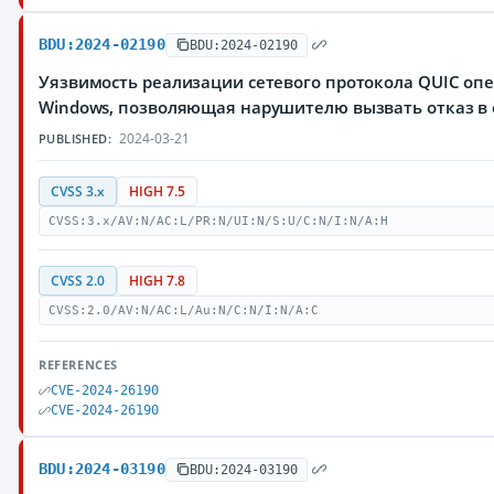
BDU:2024-02190
BDU:2024-02190
Уязвимость реализации сетевого протокола QUIC оп
Windows, позволяющая нарушителю вызвать отказ в
2024-03-21
PUBLISHED:
CVSS 3.x
HIGH 7.5
CVSS:3.x/AV:N/AC:L/PR:N/UI:N/S:U/C:N/I:N/A:H
CVSS 2.0
HIGH 7.8
CVSS:2.0/AV:N/AC:L/Au:N/C:N/I:N/A:C
REFERENCES
CVE-2024-26190
CVE-2024-26190
BDU:2024-03190
BDU:2024-03190