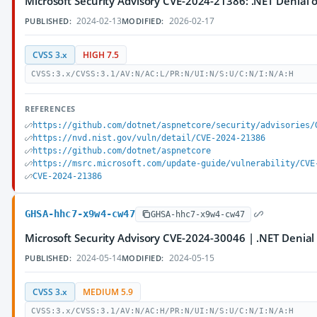
Microsoft Security Advisory CVE-2024-21386: .NET Denial of
2024-02-13
2026-02-17
PUBLISHED:
MODIFIED:
CVSS 3.x
HIGH 7.5
CVSS:3.x/CVSS:3.1/AV:N/AC:L/PR:N/UI:N/S:U/C:N/I:N/A:H
REFERENCES
https://github.com/dotnet/aspnetcore/security/advisories/
https://nvd.nist.gov/vuln/detail/CVE-2024-21386
https://github.com/dotnet/aspnetcore
https://msrc.microsoft.com/update-guide/vulnerability/CVE
CVE-2024-21386
GHSA-hhc7-x9w4-cw47
GHSA-hhc7-x9w4-cw47
Microsoft Security Advisory CVE-2024-30046 | .NET Denial o
2024-05-14
2024-05-15
PUBLISHED:
MODIFIED:
CVSS 3.x
MEDIUM 5.9
CVSS:3.x/CVSS:3.1/AV:N/AC:H/PR:N/UI:N/S:U/C:N/I:N/A:H