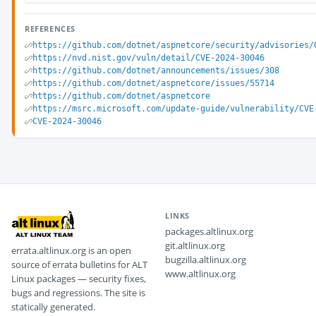
REFERENCES
https://github.com/dotnet/aspnetcore/security/advisories/
https://nvd.nist.gov/vuln/detail/CVE-2024-30046
https://github.com/dotnet/announcements/issues/308
https://github.com/dotnet/aspnetcore/issues/55714
https://github.com/dotnet/aspnetcore
https://msrc.microsoft.com/update-guide/vulnerability/CVE
CVE-2024-30046
LINKS
packages.altlinux.org
git.altlinux.org
errata.altlinux.org is an open
bugzilla.altlinux.org
source of errata bulletins for ALT
www.altlinux.org
Linux packages — security fixes,
bugs and regressions. The site is
statically generated.