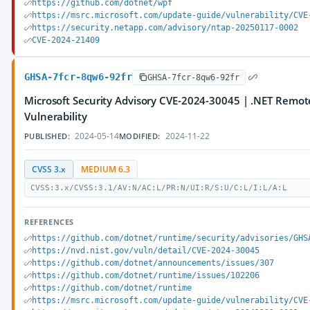
https://github.com/dotnet/wpf
https://msrc.microsoft.com/update-guide/vulnerability/CVE
https://security.netapp.com/advisory/ntap-20250117-0002
CVE-2024-21409
GHSA-7fcr-8qw6-92fr
GHSA-7fcr-8qw6-92fr
Microsoft Security Advisory CVE-2024-30045 | .NET Remot
Vulnerability
2024-05-14
2024-11-22
PUBLISHED:
MODIFIED:
CVSS 3.x
MEDIUM 6.3
CVSS:3.x/CVSS:3.1/AV:N/AC:L/PR:N/UI:R/S:U/C:L/I:L/A:L
REFERENCES
https://github.com/dotnet/runtime/security/advisories/GHS
https://nvd.nist.gov/vuln/detail/CVE-2024-30045
https://github.com/dotnet/announcements/issues/307
https://github.com/dotnet/runtime/issues/102206
https://github.com/dotnet/runtime
https://msrc.microsoft.com/update-guide/vulnerability/CVE