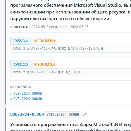
программного обеспечения Microsoft Visual Studio, 
синхронизации при использовании общего ресурса,
нарушителю вызвать отказ в обслуживании
2024-05-21
2024-06-05
PUBLISHED:
MODIFIED:
CVSS 3.x
MEDIUM 5.9
CVSS:3.x/AV:N/AC:H/PR:N/UI:N/S:U/C:N/I:N/A:H
CVSS 2.0
MEDIUM 5.4
CVSS:2.0/AV:N/AC:H/Au:N/C:N/I:N/A:C
REFERENCES
CVE-2024-30046
CVE-2024-30046
BDU:2024-03969
BDU:2024-03969
Уязвимость программных платформ Microsoft .NET и с