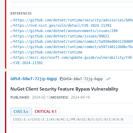
REFERENCES
https://github.com/dotnet/runtime/security/advisories/GHS
https://nvd.nist.gov/vuln/detail/CVE-2024-21392
https://github.com/dotnet/announcements/issues/299
https://github.com/dotnet/runtime/issues/99621
https://github.com/dotnet/runtime/commit/5a958edb63110d80
https://github.com/dotnet/runtime/commit/e597140113b0bcfb
https://github.com/dotnet/runtime
https://msrc.microsoft.com/update-guide/vulnerability/CVE
CVE-2024-21392
GHSA-68w7-72jg-6qpp
GHSA-68w7-72jg-6qpp
NuGet Client Security Feature Bypass Vulnerability
2024-02-13
2024-04-16
PUBLISHED:
MODIFIED:
CVSS 3.x
CRITICAL 9.1
CVSS:3.x/CVSS:3.1/AV:N/AC:L/PR:N/UI:N/S:U/C:H/I:H/A:N