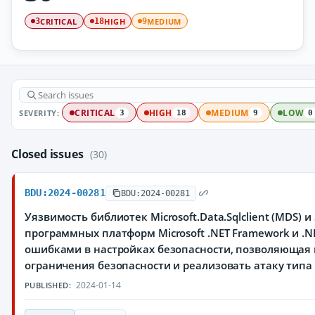
CRITICAL
HIGH
MEDIUM
3
18
9
SEVERITY:
CRITICAL
HIGH
MEDIUM
LOW
3
18
9
0
Closed issues
(30)
BDU:2024-00281
BDU:2024-00281
Уязвимость библиотек Microsoft.Data.Sqlclient (MDS) и S
программных платформ Microsoft .NET Framework и .NE
ошибками в настройках безопасности, позволяющая
ограничения безопасности и реализовать атаку типа
2024-01-14
PUBLISHED: