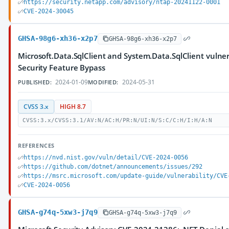
https://security.netapp.com/advisory/ntap-20241122-0001
CVE-2024-30045
GHSA-98g6-xh36-x2p7
GHSA-98g6-xh36-x2p7
Microsoft.Data.SqlClient and System.Data.SqlClient vulne
Security Feature Bypass
2024-01-09
2024-05-31
PUBLISHED:
MODIFIED:
CVSS 3.x
HIGH 8.7
CVSS:3.x/CVSS:3.1/AV:N/AC:H/PR:N/UI:N/S:C/C:H/I:H/A:N
REFERENCES
https://nvd.nist.gov/vuln/detail/CVE-2024-0056
https://github.com/dotnet/announcements/issues/292
https://msrc.microsoft.com/update-guide/vulnerability/CVE
CVE-2024-0056
GHSA-g74q-5xw3-j7q9
GHSA-g74q-5xw3-j7q9