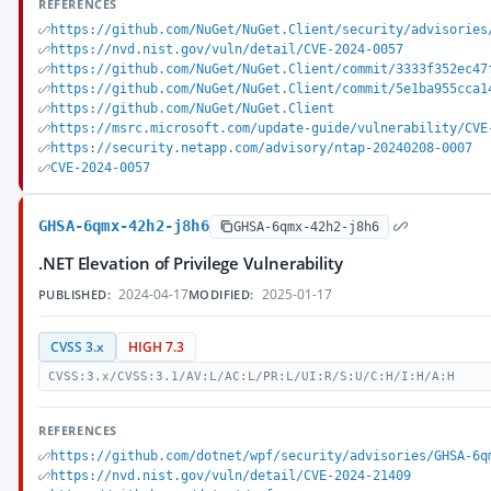
REFERENCES
https://github.com/NuGet/NuGet.Client/security/advisories
https://nvd.nist.gov/vuln/detail/CVE-2024-0057
https://github.com/NuGet/NuGet.Client/commit/3333f352ec47
https://github.com/NuGet/NuGet.Client/commit/5e1ba955cca1
https://github.com/NuGet/NuGet.Client
https://msrc.microsoft.com/update-guide/vulnerability/CVE
https://security.netapp.com/advisory/ntap-20240208-0007
CVE-2024-0057
GHSA-6qmx-42h2-j8h6
GHSA-6qmx-42h2-j8h6
.NET Elevation of Privilege Vulnerability
2024-04-17
2025-01-17
PUBLISHED:
MODIFIED:
CVSS 3.x
HIGH 7.3
CVSS:3.x/CVSS:3.1/AV:L/AC:L/PR:L/UI:R/S:U/C:H/I:H/A:H
REFERENCES
https://github.com/dotnet/wpf/security/advisories/GHSA-6q
https://nvd.nist.gov/vuln/detail/CVE-2024-21409