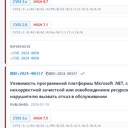
CVSS 3.x
HIGH 8.7
CVSS:3.x/AV:N/AC:H/PR:N/UI:N/S:C/C:H/I:H/A:N
CVSS 2.0
HIGH 7.1
CVSS:2.0/AV:N/AC:H/Au:N/C:C/I:C/A:N
REFERENCES
CVE-2024-0056
CVE-2024-0056
BDU:2024-00337
BDU:2024-00337
Уязвимость программной платформы Microsoft .NET, с
некорректной зачисткой или освобождением ресурс
нарушителю вызвать отказ в обслуживании
2024-01-16
PUBLISHED:
CVSS 3.x
HIGH 7.5
CVSS:3.x/AV:N/AC:L/PR:N/UI:N/S:U/C:N/I:N/A:H