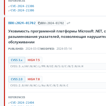
REFERENCES
CVE-2024-21386
CVE-2024-21386
BDU:2024-01702
BDU:2024-01702
Уязвимость программной платформы Microsoft .NET, 
разыменования указателей, позволяющая нарушител
обслуживании
2024-03-03
2024-05-14
PUBLISHED:
MODIFIED:
CVSS 3.x
HIGH 7.5
CVSS:3.x/AV:N/AC:L/PR:N/UI:N/S:U/C:N/I:N/A:H
CVSS 2.0
HIGH 7.8
CVSS:2.0/AV:N/AC:L/Au:N/C:N/I:N/A:C
REFERENCES
CVE-2024-21404