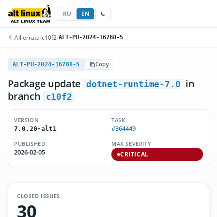
RU
EN
All errata
/
c10f2
/
ALT-PU-2024-16768-5
ALT-PU-2024-16768-5
Copy
Package update
in
dotnet-runtime-7.0
branch
c10f2
VERSION
TASK
#364449
7.0.20-alt1
PUBLISHED
MAX SEVERITY
2026-02-05
CRITICAL
CLOSED ISSUES
30