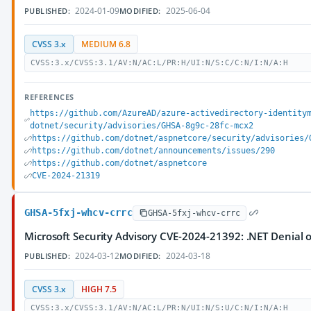
2024-01-09
2025-06-04
PUBLISHED:
MODIFIED:
CVSS 3.x
MEDIUM 6.8
CVSS:3.x/CVSS:3.1/AV:N/AC:L/PR:H/UI:N/S:C/C:N/I:N/A:H
REFERENCES
https://github.com/AzureAD/azure-activedirectory-identity
dotnet/security/advisories/GHSA-8g9c-28fc-mcx2
https://github.com/dotnet/aspnetcore/security/advisories/
https://github.com/dotnet/announcements/issues/290
https://github.com/dotnet/aspnetcore
CVE-2024-21319
GHSA-5fxj-whcv-crrc
GHSA-5fxj-whcv-crrc
Microsoft Security Advisory CVE-2024-21392: .NET Denial of
2024-03-12
2024-03-18
PUBLISHED:
MODIFIED:
CVSS 3.x
HIGH 7.5
CVSS:3.x/CVSS:3.1/AV:N/AC:L/PR:N/UI:N/S:U/C:N/I:N/A:H