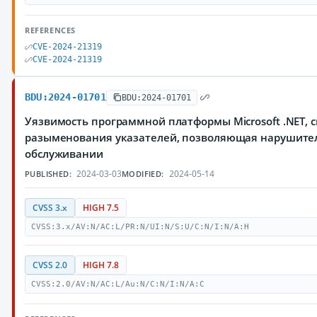
REFERENCES
CVE-2024-21319
CVE-2024-21319
BDU:2024-01701
BDU:2024-01701
Уязвимость программной платформы Microsoft .NET, 
разыменования указателей, позволяющая нарушител
обслуживании
2024-03-03
2024-05-14
PUBLISHED:
MODIFIED:
CVSS 3.x
HIGH 7.5
CVSS:3.x/AV:N/AC:L/PR:N/UI:N/S:U/C:N/I:N/A:H
CVSS 2.0
HIGH 7.8
CVSS:2.0/AV:N/AC:L/Au:N/C:N/I:N/A:C