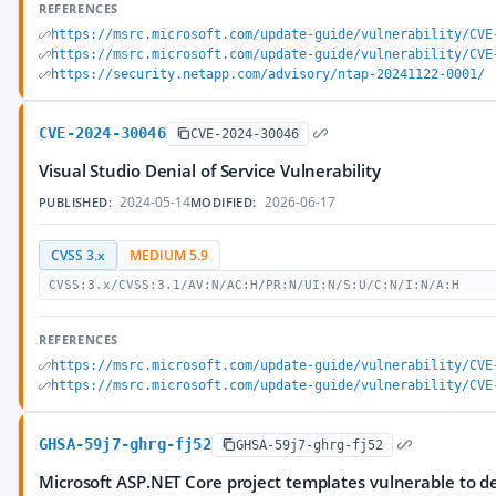
REFERENCES
https://msrc.microsoft.com/update-guide/vulnerability/CVE
https://msrc.microsoft.com/update-guide/vulnerability/CVE
https://security.netapp.com/advisory/ntap-20241122-0001/
CVE-2024-30046
CVE-2024-30046
Visual Studio Denial of Service Vulnerability
2024-05-14
2026-06-17
PUBLISHED:
MODIFIED:
CVSS 3.x
MEDIUM 5.9
CVSS:3.x/CVSS:3.1/AV:N/AC:H/PR:N/UI:N/S:U/C:N/I:N/A:H
REFERENCES
https://msrc.microsoft.com/update-guide/vulnerability/CVE
https://msrc.microsoft.com/update-guide/vulnerability/CVE
GHSA-59j7-ghrg-fj52
GHSA-59j7-ghrg-fj52
Microsoft ASP.NET Core project templates vulnerable to de