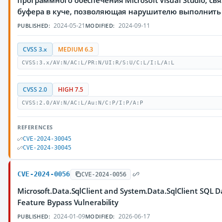
программного обеспечения Microsoft Visual Studio, с
буфера в куче, позволяющая нарушителю выполнить
2024-05-21
2024-09-11
PUBLISHED:
MODIFIED:
CVSS 3.x
MEDIUM 6.3
CVSS:3.x/AV:N/AC:L/PR:N/UI:R/S:U/C:L/I:L/A:L
CVSS 2.0
HIGH 7.5
CVSS:2.0/AV:N/AC:L/Au:N/C:P/I:P/A:P
REFERENCES
CVE-2024-30045
CVE-2024-30045
CVE-2024-0056
CVE-2024-0056
Microsoft.Data.SqlClient and System.Data.SqlClient SQL D
Feature Bypass Vulnerability
2024-01-09
2026-06-17
PUBLISHED:
MODIFIED: