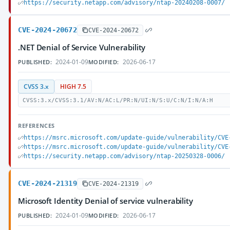
https://security.netapp.com/advisory/ntap-20240208-0007/
CVE-2024-20672
CVE-2024-20672
.NET Denial of Service Vulnerability
2024-01-09
2026-06-17
PUBLISHED:
MODIFIED:
CVSS 3.x
HIGH 7.5
CVSS:3.x/CVSS:3.1/AV:N/AC:L/PR:N/UI:N/S:U/C:N/I:N/A:H
REFERENCES
https://msrc.microsoft.com/update-guide/vulnerability/CVE
https://msrc.microsoft.com/update-guide/vulnerability/CVE
https://security.netapp.com/advisory/ntap-20250328-0006/
CVE-2024-21319
CVE-2024-21319
Microsoft Identity Denial of service vulnerability
2024-01-09
2026-06-17
PUBLISHED:
MODIFIED: