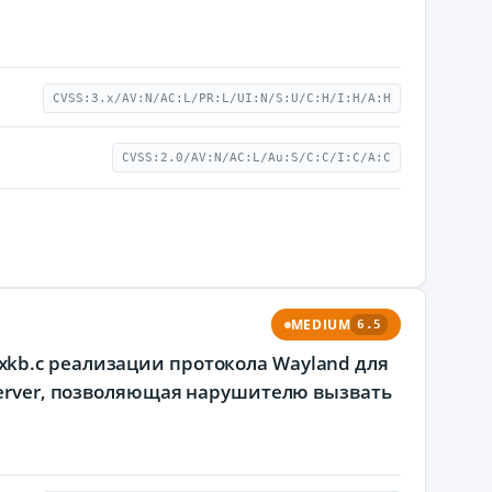
CVSS:3.x/AV:N/AC:L/PR:L/UI:N/S:U/C:H/I:H/A:H
CVSS:2.0/AV:N/AC:L/Au:S/C:C/I:C/A:C
MEDIUM
6.5
kb.c реализации протокола Wayland для
 Server, позволяющая нарушителю вызвать