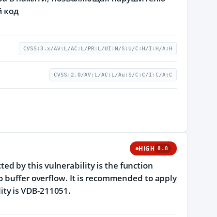
й код
CVSS:3.x/AV:L/AC:L/PR:L/UI:N/S:U/C:H/I:H/A:H
CVSS:2.0/AV:L/AC:L/Au:S/C:C/I:C/A:C
HIGH
8.8
cted by this vulnerability is the function
o buffer overflow. It is recommended to apply
ility is VDB-211051.