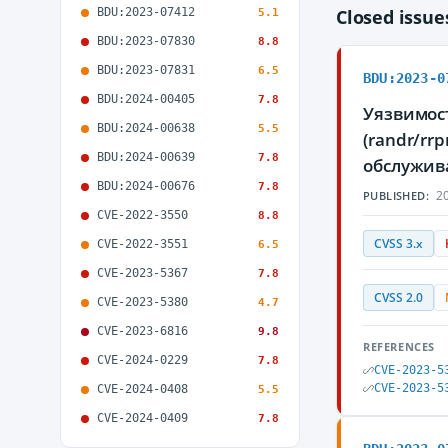
BDU:2023-07412
Closed issu
5.1
BDU:2023-07830
8.8
BDU:2023-07831
6.5
BDU:2023-0
BDU:2024-00405
7.8
Уязвимост
BDU:2024-00638
5.5
(randr/rr
BDU:2024-00639
7.8
обслужив
BDU:2024-00676
7.8
20
PUBLISHED:
CVE-2022-3550
8.8
CVSS 3.x
CVE-2022-3551
6.5
CVE-2023-5367
7.8
CVSS 2.0
CVE-2023-5380
4.7
CVE-2023-6816
9.8
REFERENCES
CVE-2024-0229
7.8
CVE-2023-5
CVE-2023-5
CVE-2024-0408
5.5
CVE-2024-0409
7.8