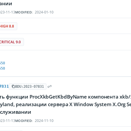
ании
23-11-13
2024-01-10
MODIFIED:
HIGH 8.8
CRITICAL 9.0
550
550
7831
BDU:2023-07831
ть функции ProcXkbGetKbdByName компонента xkb/x
yland, реализации сервера X Window System X.Org
обслуживании
23-11-13
2024-11-10
MODIFIED: