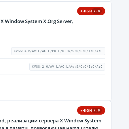
HIGH
7.8
X Window System X.Org Server,
CVSS:3.x/AV:L/AC:L/PR:L/UI:N/S:U/C:H/I:H/A:H
CVSS:2.0/AV:L/AC:L/Au:S/C:C/I:C/A:C
HIGH
7.8
nd, реализации сервера X Window System
фера в памяти, позволяющая нарушителю