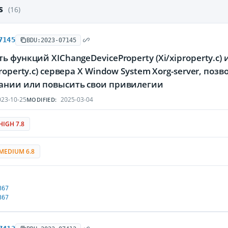
es
(16)
7145
BDU:2023-07145
ь функций XIChangeDeviceProperty (Xi/xiproperty.c)
property.c) сервера X Window System Xorg-server, п
ании или повысить свои привилегии
23-10-25
2025-03-04
MODIFIED:
HIGH 7.8
MEDIUM 6.8
367
367