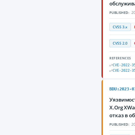
обслужив
20
PUBLISHED:
CVSS 3.x
CVSS 2.0
REFERENCES
CVE-2022-3
CVE-2022-3
BDU:2023-0
Уязвимос
X.Org XWa
отказ в 
20
PUBLISHED: