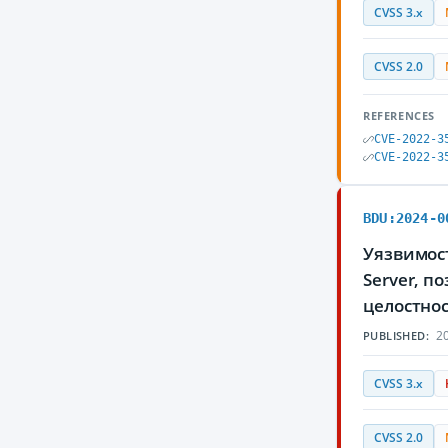
CVSS 3.x
CVSS 2.0
REFERENCES
CVE-2022-3
CVE-2022-3
BDU:2024-0
Уязвимост
Server, 
целостнос
20
PUBLISHED:
CVSS 3.x
CVSS 2.0