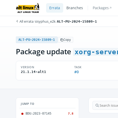
Errata
Branches
Packages
All errata
/
sisyphus_e2k
/
ALT-PU-2024-15809-1
ALT-PU-2024-15809-1
Copy
Package update
xorg-serve
VERSION
TASK
#0
21.1.14-alt1
JUMP TO
BDU:2023-07145
7.8