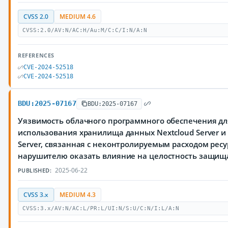
CVSS 2.0
MEDIUM 4.6
CVSS:2.0/AV:N/AC:H/Au:M/C:C/I:N/A:N
REFERENCES
CVE-2024-52518
CVE-2024-52518
BDU:2025-07167
BDU:2025-07167
Уязвимость облачного программного обеспечения дл
использования хранилища данных Nextcloud Server и N
Server, связанная с неконтролируемым расходом рес
нарушителю оказать влияние на целостность защи
2025-06-22
PUBLISHED:
CVSS 3.x
MEDIUM 4.3
CVSS:3.x/AV:N/AC:L/PR:L/UI:N/S:U/C:N/I:L/A:N