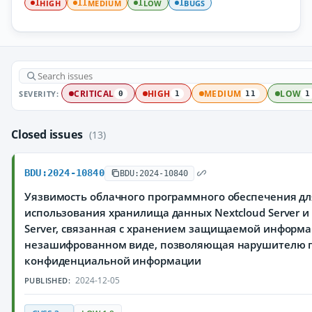
HIGH
MEDIUM
LOW
BUGS
1
11
1
1
SEVERITY:
CRITICAL
HIGH
MEDIUM
LOW
0
1
11
1
Closed issues
(13)
BDU:2024-10840
BDU:2024-10840
Уязвимость облачного программного обеспечения дл
использования хранилища данных Nextcloud Server и N
Server, связанная с хранением защищаемой информа
незашифрованном виде, позволяющая нарушителю п
конфиденциальной информации
2024-12-05
PUBLISHED: