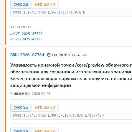
CVSS 2.0
MEDIUM 4.0
CVSS:2.0/AV:N/AC:L/Au:S/C:N/I:P/A:N
REFERENCES
CVE-2025-47793
CVE-2025-47793
BDU:2026-07784
BDU:2026-07784
Уязвимость конечной точки /core/preview облачного
обеспечения для создания и использования хранили
Server, позволяющая нарушителю получить несанкц
защищаемой информации
2026-06-03
PUBLISHED:
CVSS 3.x
MEDIUM 4.3
CVSS:3.x/AV:N/AC:L/PR:L/UI:N/S:U/C:L/I:N/A:N
CVSS 2.0
MEDIUM 4.0