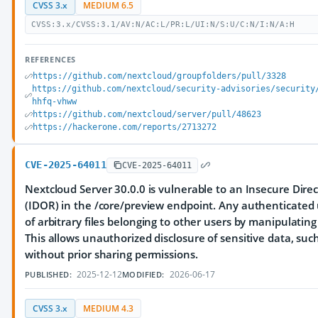
CVSS 3.x
MEDIUM 6.5
CVSS:3.x/CVSS:3.1/AV:N/AC:L/PR:L/UI:N/S:U/C:N/I:N/A:H
REFERENCES
https://github.com/nextcloud/groupfolders/pull/3328
https://github.com/nextcloud/security-advisories/security
hhfq-vhww
https://github.com/nextcloud/server/pull/48623
https://hackerone.com/reports/2713272
CVE-2025-64011
CVE-2025-64011
Nextcloud Server 30.0.0 is vulnerable to an Insecure Dire
(IDOR) in the /core/preview endpoint. Any authenticated 
of arbitrary files belonging to other users by manipulating
This allows unauthorized disclosure of sensitive data, such 
without prior sharing permissions.
2025-12-12
2026-06-17
PUBLISHED:
MODIFIED:
CVSS 3.x
MEDIUM 4.3