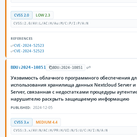
CVSS 2.0
LOW 2.3
CVSS:2.0/AV:L/AC:H/Au:M/C:P/I:P/A:N
REFERENCES
CVE-2024-52523
CVE-2024-52523
BDU:2024-10851
BDU:2024-10851
Уязвимость облачного программного обеспечения дл
использования хранилища данных Nextcloud Server и N
Server, связанная с недостатками процедуры аутен
нарушителю раскрыть защищаемую информацию
2024-12-05
PUBLISHED:
CVSS 3.x
MEDIUM 4.4
CVSS:3.x/AV:N/AC:H/PR:H/UI:N/S:U/C:H/I:N/A:N