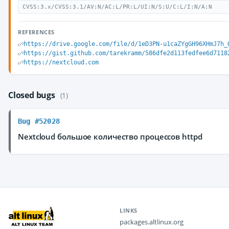
CVSS:3.x/CVSS:3.1/AV:N/AC:L/PR:L/UI:N/S:U/C:L/I:N/A:N
REFERENCES
https://drive.google.com/file/d/1eD3PN-u1caZYgGH96XHmJ7h_
https://gist.github.com/tarekramm/586dfe2d113fedfee6d7118
https://nextcloud.com
Closed bugs
(1)
Bug #52028
Nextcloud большое количество процессов httpd
LINKS
packages.altlinux.org