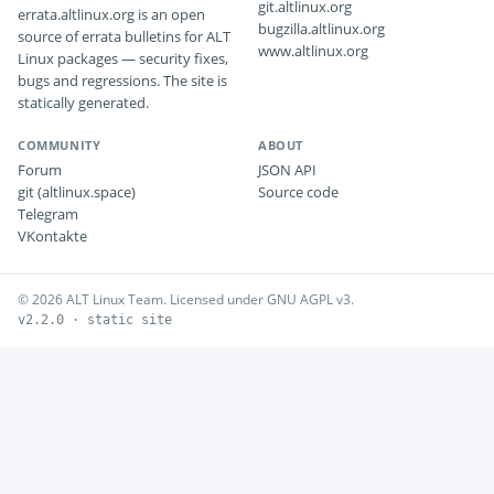
git.altlinux.org
errata.altlinux.org is an open
bugzilla.altlinux.org
source of errata bulletins for ALT
www.altlinux.org
Linux packages — security fixes,
bugs and regressions. The site is
statically generated.
COMMUNITY
ABOUT
Forum
JSON API
git (altlinux.space)
Source code
Telegram
VKontakte
© 2026 ALT Linux Team. Licensed under GNU AGPL v3.
v2.2.0 · static site