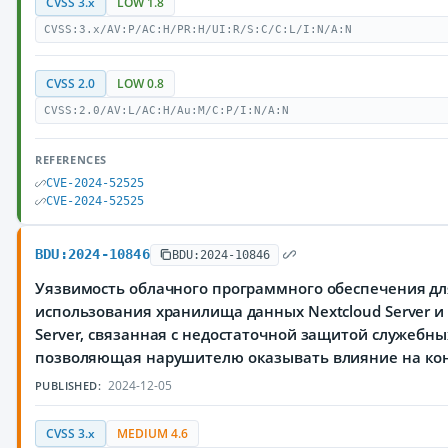
CVSS 3.x
LOW 1.8
CVSS:3.x/AV:P/AC:H/PR:H/UI:R/S:C/C:L/I:N/A:N
CVSS 2.0
LOW 0.8
CVSS:2.0/AV:L/AC:H/Au:M/C:P/I:N/A:N
REFERENCES
CVE-2024-52525
CVE-2024-52525
BDU:2024-10846
BDU:2024-10846
Уязвимость облачного программного обеспечения дл
использования хранилища данных Nextcloud Server и N
Server, связанная с недостаточной защитой служебны
позволяющая нарушителю оказывать влияние на ко
2024-12-05
PUBLISHED:
CVSS 3.x
MEDIUM 4.6