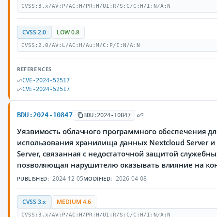
CVSS:3.x/AV:P/AC:H/PR:H/UI:R/S:C/C:H/I:N/A:N
CVSS 2.0
LOW 0.8
CVSS:2.0/AV:L/AC:H/Au:M/C:P/I:N/A:N
REFERENCES
CVE-2024-52517
CVE-2024-52517
BDU:2024-10847
BDU:2024-10847
Уязвимость облачного программного обеспечения дл
использования хранилища данных Nextcloud Server и N
Server, связанная с недостаточной защитой служебны
позволяющая нарушителю оказывать влияние на ко
2024-12-05
2026-04-08
PUBLISHED:
MODIFIED:
CVSS 3.x
MEDIUM 4.6
CVSS:3.x/AV:P/AC:H/PR:H/UI:R/S:C/C:H/I:N/A:N