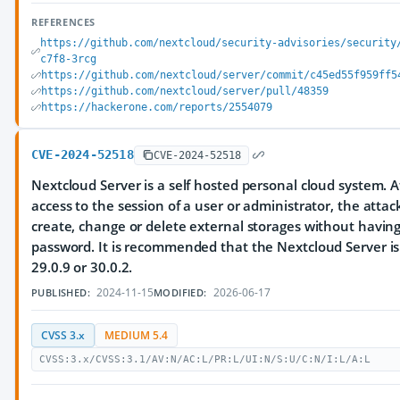
REFERENCES
https://github.com/nextcloud/security-advisories/security
c7f8-3rcg
https://github.com/nextcloud/server/commit/c45ed55f959ff5
https://github.com/nextcloud/server/pull/48359
https://hackerone.com/reports/2554079
CVE-2024-52518
CVE-2024-52518
Nextcloud Server is a self hosted personal cloud system. A
access to the session of a user or administrator, the atta
create, change or delete external storages without having
password. It is recommended that the Nextcloud Server is
29.0.9 or 30.0.2.
2024-11-15
2026-06-17
PUBLISHED:
MODIFIED:
CVSS 3.x
MEDIUM 5.4
CVSS:3.x/CVSS:3.1/AV:N/AC:L/PR:L/UI:N/S:U/C:N/I:L/A:L