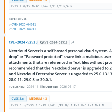
CVSS:2.0/AV:N/AC:L/Au:S/C:P/I:N/A:N
REFERENCES
CVE-2025-64011
CVE-2025-64011
CVE-2024-52513
CVE-2024-52513
Nextcloud Server is a self hosted personal cloud system. Af
drop" or "Password protected" share link a malicious use
attachments that are referenced in Text files without prov
recommended that the Nextcloud Server is upgraded to 28.
and Nextcloud Enterprise Server is upgraded to 25.0.13.13,
28.0.11, 29.0.8 or 30.0.1.
2024-11-15
2026-06-17
PUBLISHED:
MODIFIED:
CVSS 3.x
MEDIUM 4.3
CVSS:3.x/CVSS:3.1/AV:N/AC:L/PR:N/UI:R/S:U/C:L/I:N/A:N