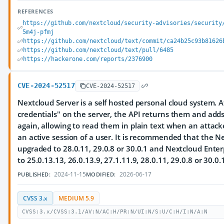
REFERENCES
https://github.com/nextcloud/security-advisories/security
5m4j-pfmj
https://github.com/nextcloud/text/commit/ca24b25c93b81626
https://github.com/nextcloud/text/pull/6485
https://hackerone.com/reports/2376900
CVE-2024-52517
CVE-2024-52517
Nextcloud Server is a self hosted personal cloud system. A
credentials" on the server, the API returns them and add
again, allowing to read them in plain text when an attack
an active session of a user. It is recommended that the Ne
upgraded to 28.0.11, 29.0.8 or 30.0.1 and Nextcloud Enter
to 25.0.13.13, 26.0.13.9, 27.1.11.9, 28.0.11, 29.0.8 or 30.0.
2024-11-15
2026-06-17
PUBLISHED:
MODIFIED:
CVSS 3.x
MEDIUM 5.9
CVSS:3.x/CVSS:3.1/AV:N/AC:H/PR:N/UI:N/S:U/C:H/I:N/A:N