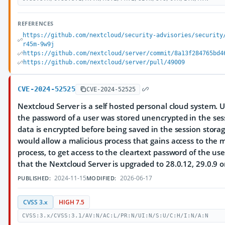
REFERENCES
https://github.com/nextcloud/security-advisories/security
r45m-9w9j
https://github.com/nextcloud/server/commit/8a13f284765bd4
https://github.com/nextcloud/server/pull/49009
CVE-2024-52525
CVE-2024-52525
Nextcloud Server is a self hosted personal cloud system. 
the password of a user was stored unencrypted in the ses
data is encrypted before being saved in the session storage
would allow a malicious process that gains access to the
process, to get access to the cleartext password of the us
that the Nextcloud Server is upgraded to 28.0.12, 29.0.9 or
2024-11-15
2026-06-17
PUBLISHED:
MODIFIED:
CVSS 3.x
HIGH 7.5
CVSS:3.x/CVSS:3.1/AV:N/AC:L/PR:N/UI:N/S:U/C:H/I:N/A:N