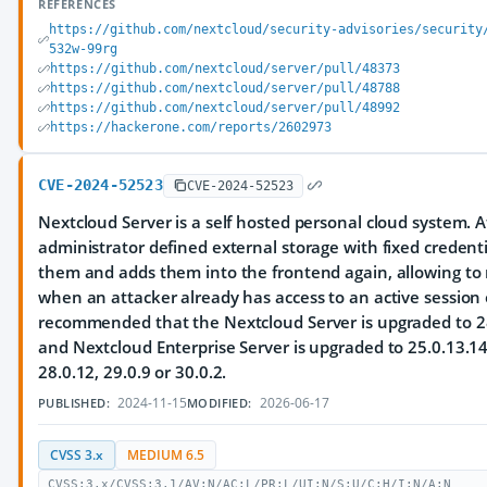
REFERENCES
https://github.com/nextcloud/security-advisories/security
532w-99rg
https://github.com/nextcloud/server/pull/48373
https://github.com/nextcloud/server/pull/48788
https://github.com/nextcloud/server/pull/48992
https://hackerone.com/reports/2602973
CVE-2024-52523
CVE-2024-52523
Nextcloud Server is a self hosted personal cloud system. Af
administrator defined external storage with fixed credenti
them and adds them into the frontend again, allowing to 
when an attacker already has access to an active session of
recommended that the Nextcloud Server is upgraded to 28.
and Nextcloud Enterprise Server is upgraded to 25.0.13.14,
28.0.12, 29.0.9 or 30.0.2.
2024-11-15
2026-06-17
PUBLISHED:
MODIFIED:
CVSS 3.x
MEDIUM 6.5
CVSS:3.x/CVSS:3.1/AV:N/AC:L/PR:L/UI:N/S:U/C:H/I:N/A:N