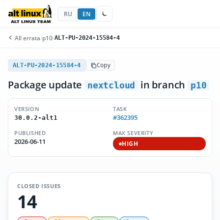
RU
EN
All errata
/
p10
/
ALT-PU-2024-15584-4
ALT-PU-2024-15584-4
Copy
Package update
in branch
nextcloud
p10
VERSION
TASK
#362395
30.0.2-alt1
PUBLISHED
MAX SEVERITY
2026-06-11
HIGH
CLOSED ISSUES
14