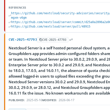
REFERENCES
https://github.com/nextcloud/security-advisories/security
mgxm-v6gm
https://github.com/nextcloud/server/commit/d25a0a2896a2a9
https://github.com/nextcloud/server/pull/48915
CVE-2025-47793
CVE-2025-47793
Nextcloud Server is a self hosted personal cloud system, 
Groupfolders app provides admin-configured folders shar
or team. In Nextcloud Server prior to 30.0.2, 29.0.9, and 2
Enterprise Server prior to 30.0.2 and 29.0.9, and Nextclou
to 18.0.3, 17.0.5, and 16.0.11, the absence of quota chec
allowed logged-in users to upload files exceeding the grou
Nextcloud Server versions 30.0.2 and 29.0.9, Nextcloud En
30.0.2, 29.0.9, or 28.0.12, and Nextcloud Groupfolders app
16.0.11 fix the issue. No known workarounds are availabl
2025-05-16
2026-06-17
PUBLISHED:
MODIFIED: