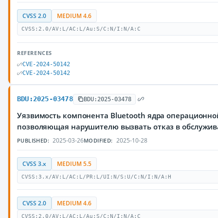
CVSS 2.0
MEDIUM 4.6
CVSS:2.0/AV:L/AC:L/Au:S/C:N/I:N/A:C
REFERENCES
CVE-2024-50142
CVE-2024-50142
BDU:2025-03478
BDU:2025-03478
Уязвимость компонента Bluetooth ядра операционной
позволяющая нарушителю вызвать отказ в обслужи
2025-03-26
2025-10-28
PUBLISHED:
MODIFIED:
CVSS 3.x
MEDIUM 5.5
CVSS:3.x/AV:L/AC:L/PR:L/UI:N/S:U/C:N/I:N/A:H
CVSS 2.0
MEDIUM 4.6
CVSS:2.0/AV:L/AC:L/Au:S/C:N/I:N/A:C