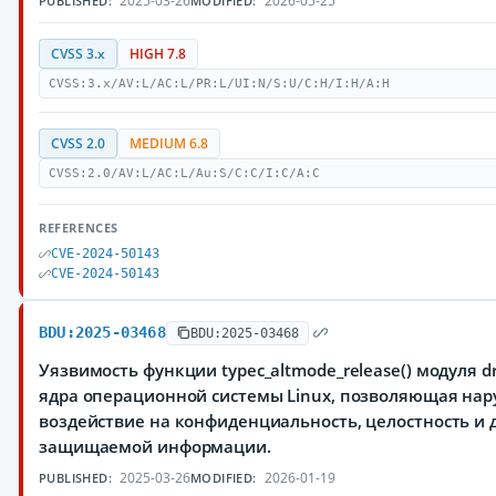
2025-03-26
2026-05-25
PUBLISHED:
MODIFIED:
CVSS 3.x
HIGH 7.8
CVSS:3.x/AV:L/AC:L/PR:L/UI:N/S:U/C:H/I:H/A:H
CVSS 2.0
MEDIUM 6.8
CVSS:2.0/AV:L/AC:L/Au:S/C:C/I:C/A:C
REFERENCES
CVE-2024-50143
CVE-2024-50143
BDU:2025-03468
BDU:2025-03468
Уязвимость функции typec_altmode_release() модуля dri
ядра операционной системы Linux, позволяющая на
воздействие на конфиденциальность, целостность и 
защищаемой информации.
2025-03-26
2026-01-19
PUBLISHED:
MODIFIED: