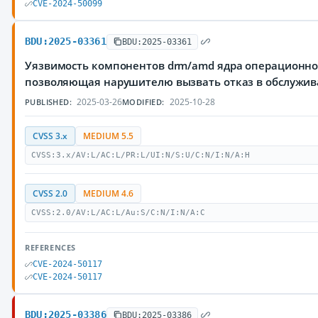
CVE-2024-50099
BDU:2025-03361
BDU:2025-03361
Уязвимость компонентов drm/amd ядра операционной
позволяющая нарушителю вызвать отказ в обслужи
2025-03-26
2025-10-28
PUBLISHED:
MODIFIED:
CVSS 3.x
MEDIUM 5.5
CVSS:3.x/AV:L/AC:L/PR:L/UI:N/S:U/C:N/I:N/A:H
CVSS 2.0
MEDIUM 4.6
CVSS:2.0/AV:L/AC:L/Au:S/C:N/I:N/A:C
REFERENCES
CVE-2024-50117
CVE-2024-50117
BDU:2025-03386
BDU:2025-03386