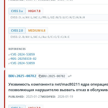
CVSS 3.x
HIGH 7.8
CVSS:3.x/AV:L/AC:L/PR:L/UI:N/S:U/C:H/I:H/A:H
CVSS 2.0
MEDIUM 6.8
CVSS:2.0/AV:L/AC:L/Au:S/C:C/I:C/A:C
REFERENCES
CVE-2024-53059
ROS-20250319-02
CVE-2024-53059
BDU:2025-00782
BDU:2025-00782
Уязвимость компонента net/mac80211 ядра операцио
позволяющая нарушителю вызвать отказ в обслужи
2025-01-27
2026-01-19
PUBLISHED:
MODIFIED: