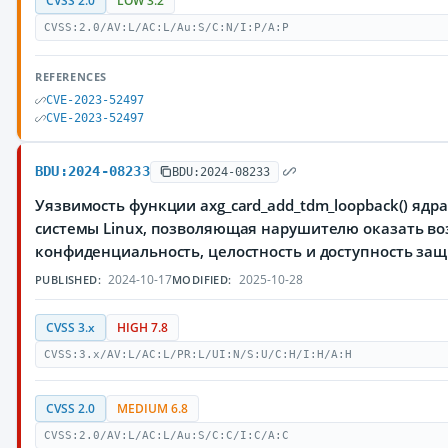
CVSS 2.0
LOW 3.2
CVSS:2.0/AV:L/AC:L/Au:S/C:N/I:P/A:P
REFERENCES
CVE-2023-52497
CVE-2023-52497
BDU:2024-08233
BDU:2024-08233
Уязвимость функции axg_card_add_tdm_loopback() яд
системы Linux, позволяющая нарушителю оказать во
конфиденциальность, целостность и доступность з
2024-10-17
2025-10-28
PUBLISHED:
MODIFIED:
CVSS 3.x
HIGH 7.8
CVSS:3.x/AV:L/AC:L/PR:L/UI:N/S:U/C:H/I:H/A:H
CVSS 2.0
MEDIUM 6.8
CVSS:2.0/AV:L/AC:L/Au:S/C:C/I:C/A:C