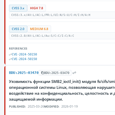
CVSS 3.x
HIGH 7.8
CVSS:3.x/AV:L/AC:L/PR:L/UI:N/S:U/C:H/I:H/A:H
CVSS 2.0
MEDIUM 6.8
CVSS:2.0/AV:L/AC:L/Au:S/C:C/I:C/A:C
REFERENCES
CVE-2024-50150
CVE-2024-50150
BDU:2025-03470
BDU:2025-03470
Уязвимость функции SMB2_ioctl_init() модуля fs/cifs/s
операционной системы Linux, позволяющая нарушит
воздействие на конфиденциальность, целостность и 
защищаемой информации.
2025-03-26
2026-01-19
PUBLISHED:
MODIFIED: