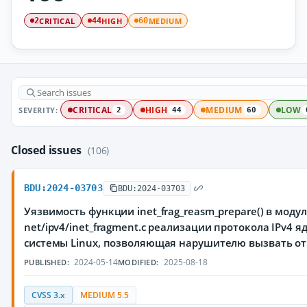
CRITICAL
HIGH
MEDIUM
2
44
60
SEVERITY:
CRITICAL
HIGH
MEDIUM
LOW
2
44
60
Closed issues
(106)
BDU:2024-03703
BDU:2024-03703
Уязвимость функции inet_frag_reasm_prepare() в моду
net/ipv4/inet_fragment.c реализации протокола IPv4 
системы Linux, позволяющая нарушителю вызвать от
2024-05-14
2025-08-18
PUBLISHED:
MODIFIED:
CVSS 3.x
MEDIUM 5.5