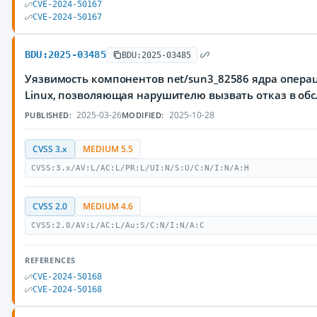
CVE-2024-50167
CVE-2024-50167
BDU:2025-03485
BDU:2025-03485
Уязвимость компонентов net/sun3_82586 ядра опера
Linux, позволяющая нарушителю вызвать отказ в об
2025-03-26
2025-10-28
PUBLISHED:
MODIFIED:
CVSS 3.x
MEDIUM 5.5
CVSS:3.x/AV:L/AC:L/PR:L/UI:N/S:U/C:N/I:N/A:H
CVSS 2.0
MEDIUM 4.6
CVSS:2.0/AV:L/AC:L/Au:S/C:N/I:N/A:C
REFERENCES
CVE-2024-50168
CVE-2024-50168