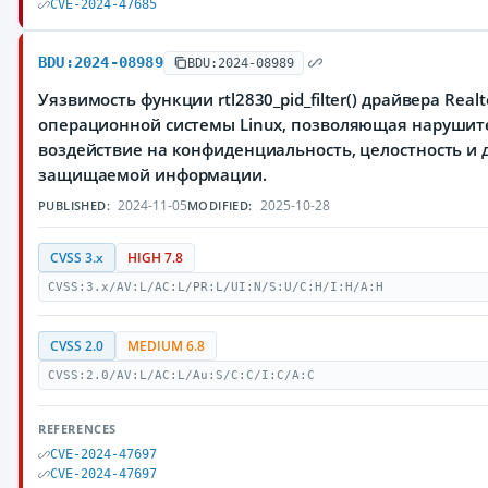
CVE-2024-47685
BDU:2024-08989
BDU:2024-08989
Уязвимость функции rtl2830_pid_filter() драйвера Real
операционной системы Linux, позволяющая нарушит
воздействие на конфиденциальность, целостность и 
защищаемой информации.
2024-11-05
2025-10-28
PUBLISHED:
MODIFIED:
CVSS 3.x
HIGH 7.8
CVSS:3.x/AV:L/AC:L/PR:L/UI:N/S:U/C:H/I:H/A:H
CVSS 2.0
MEDIUM 6.8
CVSS:2.0/AV:L/AC:L/Au:S/C:C/I:C/A:C
REFERENCES
CVE-2024-47697
CVE-2024-47697