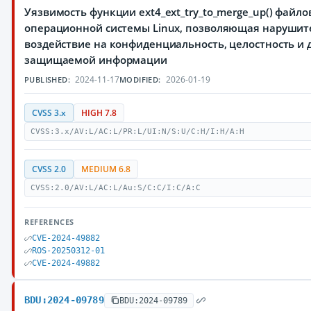
Уязвимость функции ext4_ext_try_to_merge_up() файло
операционной системы Linux, позволяющая нарушит
воздействие на конфиденциальность, целостность и 
защищаемой информации
2024-11-17
2026-01-19
PUBLISHED:
MODIFIED:
CVSS 3.x
HIGH 7.8
CVSS:3.x/AV:L/AC:L/PR:L/UI:N/S:U/C:H/I:H/A:H
CVSS 2.0
MEDIUM 6.8
CVSS:2.0/AV:L/AC:L/Au:S/C:C/I:C/A:C
REFERENCES
CVE-2024-49882
ROS-20250312-01
CVE-2024-49882
BDU:2024-09789
BDU:2024-09789