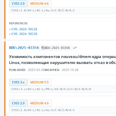
CVSS 2.0
MEDIUM 4.6
CVSS:2.0/AV:L/AC:L/Au:S/C:N/I:N/A:C
REFERENCES
CVE-2024-50116
CVE-2024-50116
BDU:2025-03356
BDU:2025-03356
Уязвимость компонентов nouveau/dmem ядра опера
Linux, позволяющая нарушителю вызвать отказ в об
2025-03-26
2025-10-28
PUBLISHED:
MODIFIED:
CVSS 3.x
MEDIUM 5.5
CVSS:3.x/AV:L/AC:L/PR:L/UI:N/S:U/C:N/I:N/A:H
CVSS 2.0
MEDIUM 4.6
CVSS:2.0/AV:L/AC:L/Au:S/C:N/I:N/A:C