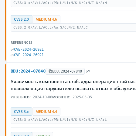
CVSS:3.x/AV:L/AC:L/PR:L/UI:N/S:U/C:N/I:N/A:H
CVSS 2.0
MEDIUM 4.6
CVSS:2.0/AV:L/AC:L/Au:S/C:N/I:N/A:C
REFERENCES
CVE-2024-26921
CVE-2024-26921
BDU:2024-07840
BDU:2024-07840
Уязвимость компонента erofs ядра операционной сис
позволяющая нарушителю вызвать отказ в обслужи
2024-10-06
2025-05-05
PUBLISHED:
MODIFIED:
CVSS 3.x
MEDIUM 4.4
CVSS:3.x/AV:L/AC:L/PR:L/UI:N/S:U/C:N/I:L/A:L