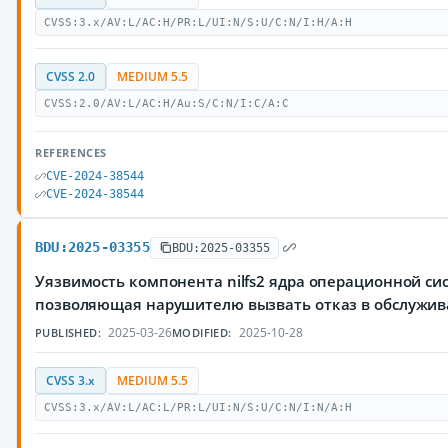
CVSS:3.x/AV:L/AC:H/PR:L/UI:N/S:U/C:N/I:H/A:H
CVSS 2.0
MEDIUM 5.5
CVSS:2.0/AV:L/AC:H/Au:S/C:N/I:C/A:C
REFERENCES
CVE-2024-38544
CVE-2024-38544
BDU:2025-03355
BDU:2025-03355
Уязвимость компонента nilfs2 ядра операционной сис
позволяющая нарушителю вызвать отказ в обслужи
2025-03-26
2025-10-28
PUBLISHED:
MODIFIED:
CVSS 3.x
MEDIUM 5.5
CVSS:3.x/AV:L/AC:L/PR:L/UI:N/S:U/C:N/I:N/A:H