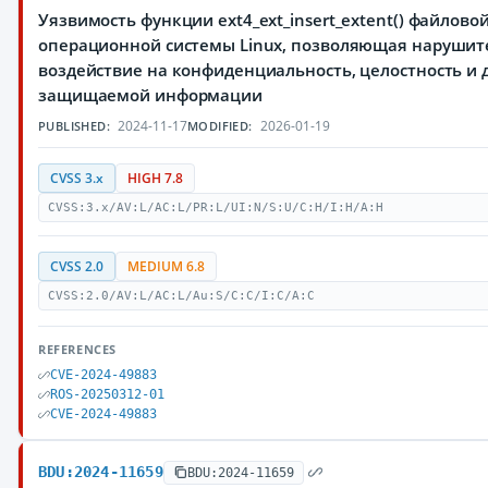
Уязвимость функции ext4_ext_insert_extent() файлово
операционной системы Linux, позволяющая нарушит
воздействие на конфиденциальность, целостность и 
защищаемой информации
2024-11-17
2026-01-19
PUBLISHED:
MODIFIED:
CVSS 3.x
HIGH 7.8
CVSS:3.x/AV:L/AC:L/PR:L/UI:N/S:U/C:H/I:H/A:H
CVSS 2.0
MEDIUM 6.8
CVSS:2.0/AV:L/AC:L/Au:S/C:C/I:C/A:C
REFERENCES
CVE-2024-49883
ROS-20250312-01
CVE-2024-49883
BDU:2024-11659
BDU:2024-11659