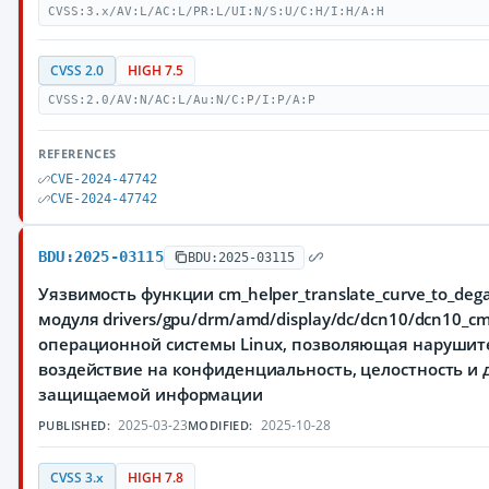
CVSS:3.x/AV:L/AC:L/PR:L/UI:N/S:U/C:H/I:H/A:H
CVSS 2.0
HIGH 7.5
CVSS:2.0/AV:N/AC:L/Au:N/C:P/I:P/A:P
REFERENCES
CVE-2024-47742
CVE-2024-47742
BDU:2025-03115
BDU:2025-03115
Уязвимость функции cm_helper_translate_curve_to_de
модуля drivers/gpu/drm/amd/display/dc/dcn10/dcn10_c
операционной системы Linux, позволяющая нарушит
воздействие на конфиденциальность, целостность и 
защищаемой информации
2025-03-23
2025-10-28
PUBLISHED:
MODIFIED:
CVSS 3.x
HIGH 7.8