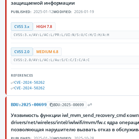
защищаемой информации
2025-01-12
2026-01-19
PUBLISHED:
MODIFIED:
CVSS 3.x
HIGH 7.8
CVSS:3.x/AV:L/AC:L/PR:L/UI:N/S:U/C:H/I:H/A:H
CVSS 2.0
MEDIUM 6.8
CVSS:2.0/AV:L/AC:L/Au:S/C:C/I:C/A:C
REFERENCES
CVE-2024-50262
CVE-2024-50262
BDU:2025-00699
BDU:2025-00699
Уязвимость функции iwl_mvm_send_recovery_cmd ком
drivers/net/wireless/intel/iwlwifi/mvm/fw.c ядра опера
позволяющая нарушителю вызвать отказ в обслужи
2025-01-26
2025-10-28
PUBLISHED:
MODIFIED: