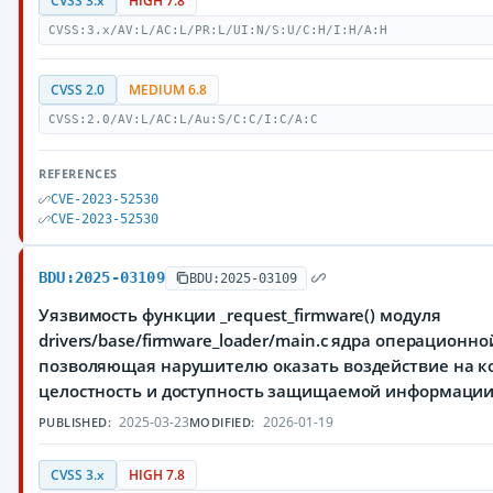
CVSS 3.x
HIGH 7.8
CVSS:3.x/AV:L/AC:L/PR:L/UI:N/S:U/C:H/I:H/A:H
CVSS 2.0
MEDIUM 6.8
CVSS:2.0/AV:L/AC:L/Au:S/C:C/I:C/A:C
REFERENCES
CVE-2023-52530
CVE-2023-52530
BDU:2025-03109
BDU:2025-03109
Уязвимость функции _request_firmware() модуля
drivers/base/firmware_loader/main.c ядра операционно
позволяющая нарушителю оказать воздействие на к
целостность и доступность защищаемой информации
2025-03-23
2026-01-19
PUBLISHED:
MODIFIED:
CVSS 3.x
HIGH 7.8