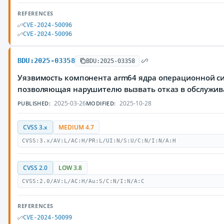
REFERENCES
CVE-2024-50096
CVE-2024-50096
BDU:2025-03358
BDU:2025-03358
Уязвимость компонента arm64 ядра операционной си
позволяющая нарушителю вызвать отказ в обслужи
2025-03-26
2025-10-28
PUBLISHED:
MODIFIED:
CVSS 3.x
MEDIUM 4.7
CVSS:3.x/AV:L/AC:H/PR:L/UI:N/S:U/C:N/I:N/A:H
CVSS 2.0
LOW 3.8
CVSS:2.0/AV:L/AC:H/Au:S/C:N/I:N/A:C
REFERENCES
CVE-2024-50099