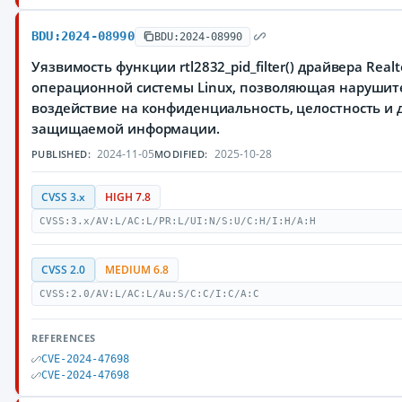
BDU:2024-08990
BDU:2024-08990
Уязвимость функции rtl2832_pid_filter() драйвера Real
операционной системы Linux, позволяющая нарушит
воздействие на конфиденциальность, целостность и 
защищаемой информации.
2024-11-05
2025-10-28
PUBLISHED:
MODIFIED:
CVSS 3.x
HIGH 7.8
CVSS:3.x/AV:L/AC:L/PR:L/UI:N/S:U/C:H/I:H/A:H
CVSS 2.0
MEDIUM 6.8
CVSS:2.0/AV:L/AC:L/Au:S/C:C/I:C/A:C
REFERENCES
CVE-2024-47698
CVE-2024-47698