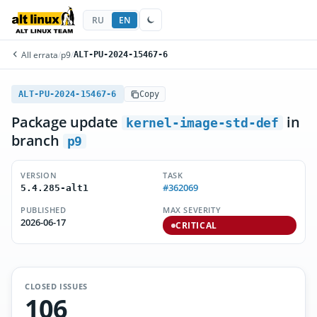
RU
EN
All errata
/
p9
/
ALT-PU-2024-15467-6
ALT-PU-2024-15467-6
Copy
Package update
in
kernel-image-std-def
branch
p9
VERSION
TASK
#362069
5.4.285-alt1
PUBLISHED
MAX SEVERITY
2026-06-17
CRITICAL
CLOSED ISSUES
106