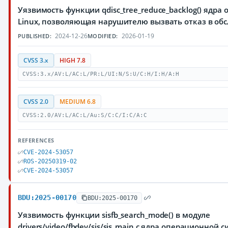
Уязвимость функции qdisc_tree_reduce_backlog() ядр
Linux, позволяющая нарушителю вызвать отказ в об
2024-12-26
2026-01-19
PUBLISHED:
MODIFIED:
CVSS 3.x
HIGH 7.8
CVSS:3.x/AV:L/AC:L/PR:L/UI:N/S:U/C:H/I:H/A:H
CVSS 2.0
MEDIUM 6.8
CVSS:2.0/AV:L/AC:L/Au:S/C:C/I:C/A:C
REFERENCES
CVE-2024-53057
ROS-20250319-02
CVE-2024-53057
BDU:2025-00170
BDU:2025-00170
Уязвимость функции sisfb_search_mode() в модуле
drivers/video/fbdev/sis/sis_main.c ядра операционной с