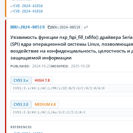
CVE-2024-41016
CVE-2024-41016
BDU:2024-08519
BDU:2024-08519
Уязвимость функции nxp_fspi_fill_txfifo() драйвера Serial
(SPI) ядра операционной системы Linux, позволяюща
воздействие на конфиденциальность, целостность и 
защищаемой информации
2024-10-23
2025-10-28
PUBLISHED:
MODIFIED:
CVSS 3.x
HIGH 7.8
CVSS:3.x/AV:L/AC:L/PR:L/UI:N/S:U/C:H/I:H/A:H
CVSS 2.0
MEDIUM 6.8
CVSS:2.0/AV:L/AC:L/Au:S/C:C/I:C/A:C
REFERENCES