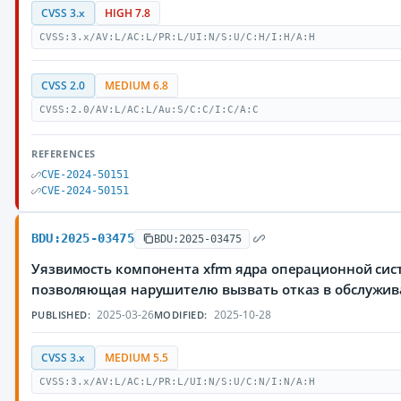
CVSS 3.x
HIGH 7.8
CVSS:3.x/AV:L/AC:L/PR:L/UI:N/S:U/C:H/I:H/A:H
CVSS 2.0
MEDIUM 6.8
CVSS:2.0/AV:L/AC:L/Au:S/C:C/I:C/A:C
REFERENCES
CVE-2024-50151
CVE-2024-50151
BDU:2025-03475
BDU:2025-03475
Уязвимость компонента xfrm ядра операционной сист
позволяющая нарушителю вызвать отказ в обслужи
2025-03-26
2025-10-28
PUBLISHED:
MODIFIED:
CVSS 3.x
MEDIUM 5.5
CVSS:3.x/AV:L/AC:L/PR:L/UI:N/S:U/C:N/I:N/A:H