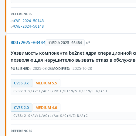
REFERENCES
CVE-2024-50148
CVE-2024-50148
BDU:2025-03484
BDU:2025-03484
Уязвимость компонента be2net ядра операционной с
позволяющая нарушителю вызвать отказ в обслужи
2025-03-26
2025-10-28
PUBLISHED:
MODIFIED:
CVSS 3.x
MEDIUM 5.5
CVSS:3.x/AV:L/AC:L/PR:L/UI:N/S:U/C:N/I:N/A:H
CVSS 2.0
MEDIUM 4.6
CVSS:2.0/AV:L/AC:L/Au:S/C:N/I:N/A:C
REFERENCES