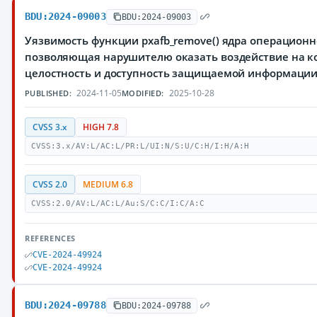
BDU:2024-09003
BDU:2024-09003
Уязвимость функции pxafb_remove() ядра операционн
позволяющая нарушителю оказать воздействие на к
целостность и доступность защищаемой информации
2024-11-05
2025-10-28
PUBLISHED:
MODIFIED:
CVSS 3.x
HIGH 7.8
CVSS:3.x/AV:L/AC:L/PR:L/UI:N/S:U/C:H/I:H/A:H
CVSS 2.0
MEDIUM 6.8
CVSS:2.0/AV:L/AC:L/Au:S/C:C/I:C/A:C
REFERENCES
CVE-2024-49924
CVE-2024-49924
BDU:2024-09788
BDU:2024-09788