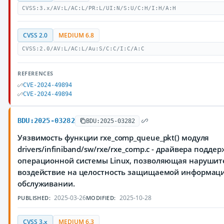
CVSS:3.x/AV:L/AC:L/PR:L/UI:N/S:U/C:H/I:H/A:H
CVSS 2.0
MEDIUM 6.8
CVSS:2.0/AV:L/AC:L/Au:S/C:C/I:C/A:C
REFERENCES
CVE-2024-49894
CVE-2024-49894
BDU:2025-03282
BDU:2025-03282
Уязвимость функции rxe_comp_queue_pkt() модуля
drivers/infiniband/sw/rxe/rxe_comp.c - драйвера поддер
операционной системы Linux, позволяющая нарушит
воздействие на целостность защищаемой информаци
обслуживании.
2025-03-26
2025-10-28
PUBLISHED:
MODIFIED:
CVSS 3.x
MEDIUM 6.3