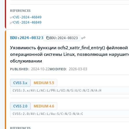
REFERENCES
CVE-2024-46849
CVE-2024-46849
BDU:2024-08323
BDU:2024-08323
Уязвимость функции ocfs2_xattr_find_entry() файловой
операционной системы Linux, позволяющая нарушите
обслуживании
2024-10-22
2026-03-03
PUBLISHED:
MODIFIED:
CVSS 3.x
MEDIUM 5.5
CVSS:3.x/AV:L/AC:L/PR:L/UI:N/S:U/C:N/I:N/A:H
CVSS 2.0
MEDIUM 4.6
CVSS:2.0/AV:L/AC:L/Au:S/C:N/I:N/A:C
REFERENCES