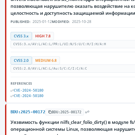
позволяющая нарушителю оказать воздействие на к
целостность и доступность защищаемой информаци
2025-01-12
2025-10-28
PUBLISHED:
MODIFIED:
CVSS 3.x
HIGH 7.8
CVSS:3.x/AV:L/AC:L/PR:L/UI:N/S:U/C:H/I:H/A:H
CVSS 2.0
MEDIUM 6.8
CVSS:2.0/AV:L/AC:L/Au:S/C:C/I:C/A:C
REFERENCES
CVE-2024-50180
CVE-2024-50180
BDU:2025-00172
BDU:2025-00172
Уязвимость функции nilfs_clear_folio_dirty() в модуле fs/
операционной системы Linux, позволяющая нарушит