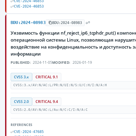
CVE-2024-46853
CVE-2024-46853
BDU:2024-08983
BDU:2024-08983
Уязвимость функции nf_reject_ip6_tcphdr_put() компоне
операционной системы Linux, позволяющая нарушит
воздействие на конфиденциальность и доступность
информации
2024-11-05
2026-01-19
PUBLISHED:
MODIFIED:
CVSS 3.x
CRITICAL 9.1
CVSS:3.x/AV:N/AC:L/PR:N/UI:N/S:U/C:H/I:N/A:H
CVSS 2.0
CRITICAL 9.4
CVSS:2.0/AV:N/AC:L/Au:N/C:C/I:N/A:C
REFERENCES
CVE-2024-47685