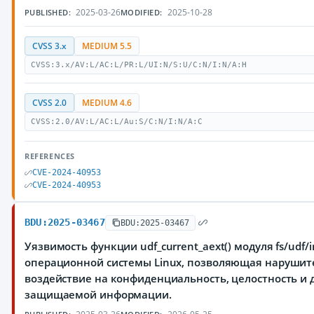
2025-03-26
2025-10-28
PUBLISHED:
MODIFIED:
CVSS 3.x
MEDIUM 5.5
CVSS:3.x/AV:L/AC:L/PR:L/UI:N/S:U/C:N/I:N/A:H
CVSS 2.0
MEDIUM 4.6
CVSS:2.0/AV:L/AC:L/Au:S/C:N/I:N/A:C
REFERENCES
CVE-2024-40953
CVE-2024-40953
BDU:2025-03467
BDU:2025-03467
Уязвимость функции udf_current_aext() модуля fs/udf/i
операционной системы Linux, позволяющая нарушит
воздействие на конфиденциальность, целостность и 
защищаемой информации.