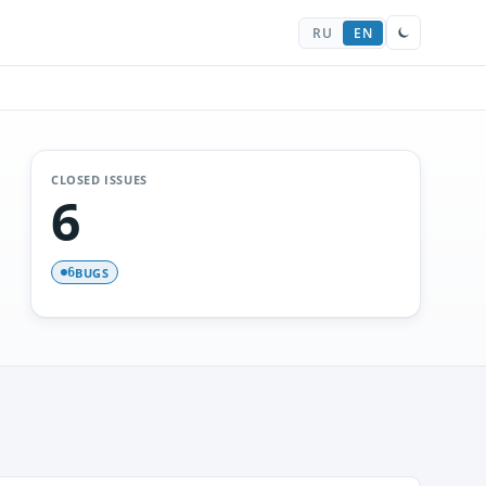
RU
EN
CLOSED ISSUES
6
BUGS
6