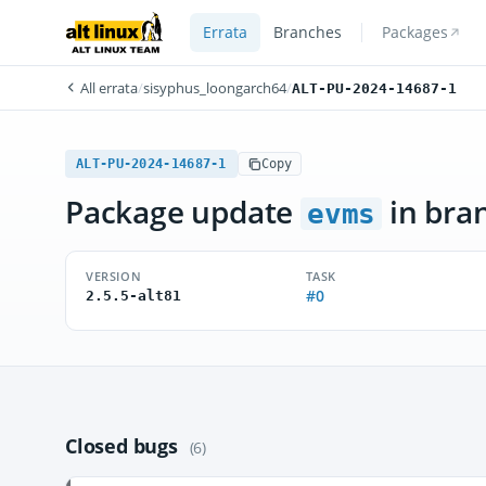
Errata
Branches
Packages
All errata
/
sisyphus_loongarch64
/
ALT-PU-2024-14687-1
ALT-PU-2024-14687-1
Copy
Package update
in bra
evms
VERSION
TASK
#0
2.5.5-alt81
Closed bugs
(6)