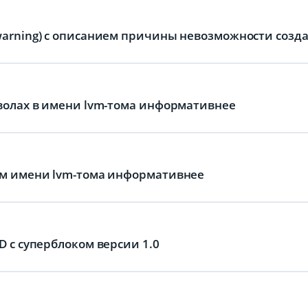
arning) с описанием причины невозможности создан
мволах в имени lvm-тома информативнее
ем имени lvm-тома информативнее
D с суперблоком версии 1.0