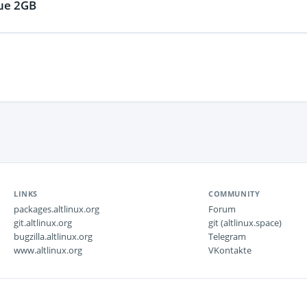
ше 2GB
LINKS
COMMUNITY
packages.altlinux.org
Forum
git.altlinux.org
git (altlinux.space)
bugzilla.altlinux.org
Telegram
www.altlinux.org
VKontakte