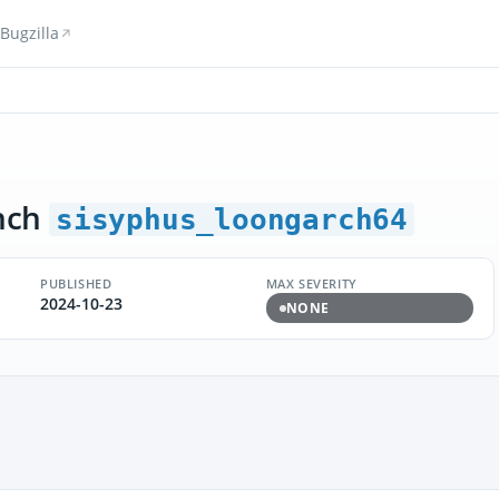
Bugzilla
nch
sisyphus_loongarch64
PUBLISHED
MAX SEVERITY
2024-10-23
NONE