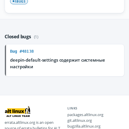
BUGS
1
Closed bugs
(1)
Bug #48138
deepin-default-settings содержит системные
настройки
LINKS
packages.altlinux.org
git.altlinux.org
errata.altlinux.org is an open
bugzilla.altlinux.org
source of errata bulletins for ALT