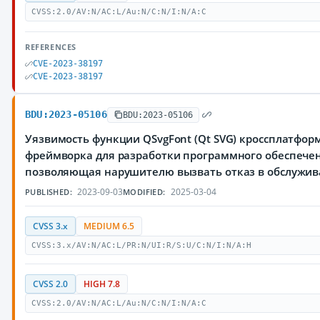
CVSS:2.0/AV:N/AC:L/Au:N/C:N/I:N/A:C
REFERENCES
CVE-2023-38197
CVE-2023-38197
BDU:2023-05106
BDU:2023-05106
Уязвимость функции QSvgFont (Qt SVG) кроссплатфор
фреймворка для разработки программного обеспечен
позволяющая нарушителю вызвать отказ в обслужи
2023-09-03
2025-03-04
PUBLISHED:
MODIFIED:
CVSS 3.x
MEDIUM 6.5
CVSS:3.x/AV:N/AC:L/PR:N/UI:R/S:U/C:N/I:N/A:H
CVSS 2.0
HIGH 7.8
CVSS:2.0/AV:N/AC:L/Au:N/C:N/I:N/A:C