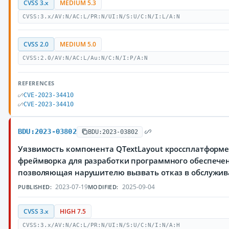
CVSS 3.x
MEDIUM 5.3
CVSS:3.x/AV:N/AC:L/PR:N/UI:N/S:U/C:N/I:L/A:N
CVSS 2.0
MEDIUM 5.0
CVSS:2.0/AV:N/AC:L/Au:N/C:N/I:P/A:N
REFERENCES
CVE-2023-34410
CVE-2023-34410
BDU:2023-03802
BDU:2023-03802
Уязвимость компонента QTextLayout кроссплатформ
фреймворка для разработки программного обеспечен
позволяющая нарушителю вызвать отказ в обслужи
2023-07-19
2025-09-04
PUBLISHED:
MODIFIED:
CVSS 3.x
HIGH 7.5
CVSS:3.x/AV:N/AC:L/PR:N/UI:N/S:U/C:N/I:N/A:H