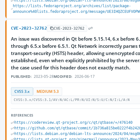
https://lists.debian.org/debian-lts-announce/2023/08/msg0
https://lists.fedoraproject.org/archives/list/package-
announce%40lists.fedoraproject.org/message/UE3IHQZCEUFVOPW
CVE-2023-32762
CVE-2023-32762
An issue was discovered in Qt before 5.15.14, 6.x before 6.
through 6.5.x before 6.5.1. Qt Network incorrectly parses t
transport-security (HSTS) header, allowing unencrypted c
established, even when explicitly prohibited by the server
the case used for this header does not exactly match.
2023-05-28
2026-06-17
PUBLISHED:
MODIFIED:
CVSS 3.x
MEDIUM 5.3
CVSS:3.x/CVSS:3.1/AV:N/AC:L/PR:N/UI:N/S:U/C:N/I:L/A:N
REFERENCES
https://codereview.qt-project.org/c/qt/qtbase/+/476140
https://github.com/qt/qtbase/commit/1b736a815be0222f4b242
https://lists.debian.org/debian-lts-announce/2024/04/msg0
https://lists.qt-project.org/pipermail/announce/2023-May/