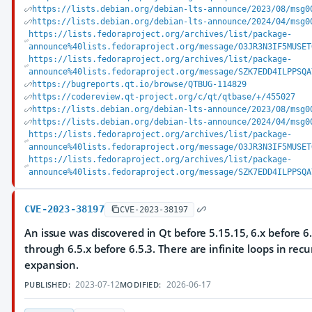
https://lists.debian.org/debian-lts-announce/2023/08/msg0
https://lists.debian.org/debian-lts-announce/2024/04/msg0
https://lists.fedoraproject.org/archives/list/package-
announce%40lists.fedoraproject.org/message/O3JR3N3IF5MUSET
https://lists.fedoraproject.org/archives/list/package-
announce%40lists.fedoraproject.org/message/SZK7EDD4ILPPSQA
https://bugreports.qt.io/browse/QTBUG-114829
https://codereview.qt-project.org/c/qt/qtbase/+/455027
https://lists.debian.org/debian-lts-announce/2023/08/msg0
https://lists.debian.org/debian-lts-announce/2024/04/msg0
https://lists.fedoraproject.org/archives/list/package-
announce%40lists.fedoraproject.org/message/O3JR3N3IF5MUSET
https://lists.fedoraproject.org/archives/list/package-
announce%40lists.fedoraproject.org/message/SZK7EDD4ILPPSQA
CVE-2023-38197
CVE-2023-38197
An issue was discovered in Qt before 5.15.15, 6.x before 6.
through 6.5.x before 6.5.3. There are infinite loops in recu
expansion.
2023-07-12
2026-06-17
PUBLISHED:
MODIFIED: