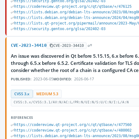
https://security.gentoo.org/glsa/202402-03
https://codereview.qt-project.org/c/qt/qtbase/+/476125
https://lists.debian.org/debian-lts-announce/2023/08/msg0
https://lists.debian.org/debian-lts-announce/2024/04/msg0
https://lists.qt-project.org/pipermail/announce/2023-May/
https://security.gentoo.org/glsa/202402-03
CVE-2023-34410
CVE-2023-34410
An issue was discovered in Qt before 5.15.15, 6.x before 6.
through 6.5.x before 6.5.2. Certificate validation for TLS 
consider whether the root of a chain is a configured CA cer
2023-06-05
2026-06-17
PUBLISHED:
MODIFIED:
CVSS 3.x
MEDIUM 5.3
CVSS:3.x/CVSS:3.1/AV:N/AC:L/PR:N/UI:N/S:U/C:N/I:L/A:N
REFERENCES
https://codereview.qt-project.org/c/qt/qtbase/+/477560
https://codereview.qt-project.org/c/qt/qtbase/+/480002
https://lists.debian.org/debian-lts-announce/2023/08/msg0