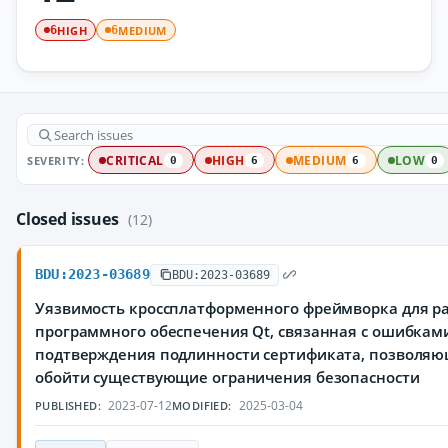
HIGH
MEDIUM
6
6
SEVERITY:
CRITICAL
HIGH
MEDIUM
LOW
0
6
6
0
Closed issues
(12)
BDU:2023-03689
BDU:2023-03689
Уязвимость кроссплатформенного фреймворка для р
программного обеспечения Qt, связанная с ошибкам
подтверждения подлинности сертификата, позволя
обойти существующие ограничения безопасности
2023-07-12
2025-03-04
PUBLISHED:
MODIFIED: