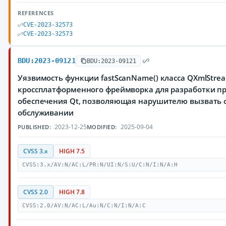
REFERENCES
CVE-2023-32573
CVE-2023-32573
BDU:2023-09121
BDU:2023-09121
Уязвимость функции fastScanName() класса QXmlStre
кроссплатформенного фреймворка для разработки п
обеспечения Qt, позволяющая нарушителю вызвать о
обслуживании
2023-12-25
2025-09-04
PUBLISHED:
MODIFIED:
CVSS 3.x
HIGH 7.5
CVSS:3.x/AV:N/AC:L/PR:N/UI:N/S:U/C:N/I:N/A:H
CVSS 2.0
HIGH 7.8
CVSS:2.0/AV:N/AC:L/Au:N/C:N/I:N/A:C