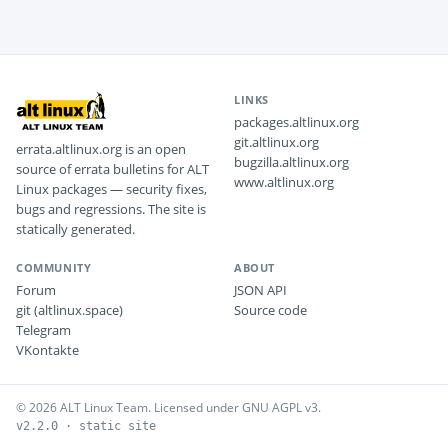
LINKS
packages.altlinux.org
git.altlinux.org
errata.altlinux.org is an open
bugzilla.altlinux.org
source of errata bulletins for ALT
www.altlinux.org
Linux packages — security fixes,
bugs and regressions. The site is
statically generated.
COMMUNITY
ABOUT
Forum
JSON API
git (altlinux.space)
Source code
Telegram
VKontakte
© 2026 ALT Linux Team. Licensed under GNU AGPL v3.
v2.2.0 · static site