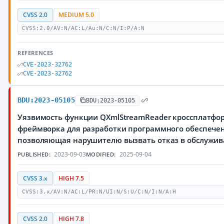
CVSS 2.0
MEDIUM 5.0
CVSS:2.0/AV:N/AC:L/Au:N/C:N/I:P/A:N
REFERENCES
CVE-2023-32762
CVE-2023-32762
BDU:2023-05105
BDU:2023-05105
Уязвимость функции QXmlStreamReader кроссплатфо
фреймворка для разработки программного обеспечен
позволяющая нарушителю вызвать отказ в обслужи
2023-09-03
2025-09-04
PUBLISHED:
MODIFIED:
CVSS 3.x
HIGH 7.5
CVSS:3.x/AV:N/AC:L/PR:N/UI:N/S:U/C:N/I:N/A:H
CVSS 2.0
HIGH 7.8