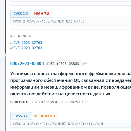
CVSS 2.0
HIGH 7.8
CVSS:2.0/AV:N/AC:L/Au:N/C:N/I:N/A:C
REFERENCES
CVE-2023-32763
CVE-2023-32763
BDU:2023-03803
BDU:2023-03803
Уязвимость кроссплатформенного фреймворка для р
программного обеспечения Qt, связанная с переда
информации в незашифрованном виде, позволяюща
оказать воздействие на целостность данных
2023-07-19
2025-01-28
PUBLISHED:
MODIFIED:
CVSS 3.x
MEDIUM 5.3
CVSS:3.x/AV:N/AC:L/PR:N/UI:N/S:U/C:N/I:L/A:N