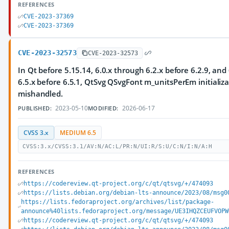
REFERENCES
CVE-2023-37369
CVE-2023-37369
CVE-2023-32573
CVE-2023-32573
In Qt before 5.15.14, 6.0.x through 6.2.x before 6.2.9, and
6.5.x before 6.5.1, QtSvg QSvgFont m_unitsPerEm initializa
mishandled.
2023-05-10
2026-06-17
PUBLISHED:
MODIFIED:
CVSS 3.x
MEDIUM 6.5
CVSS:3.x/CVSS:3.1/AV:N/AC:L/PR:N/UI:R/S:U/C:N/I:N/A:H
REFERENCES
https://codereview.qt-project.org/c/qt/qtsvg/+/474093
https://lists.debian.org/debian-lts-announce/2023/08/msg0
https://lists.fedoraproject.org/archives/list/package-
announce%40lists.fedoraproject.org/message/UE3IHQZCEUFVOPW
https://codereview.qt-project.org/c/qt/qtsvg/+/474093