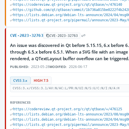
https://codereview.qt-project.org/c/qt/qtbase/+/476140
https://github.com/qt/qtbase/commit/1b736a815be0222f4b242
https://lists.debian.org/debian-lts-announce/2024/04/msg0
https://lists.qt-project.org/pipermail/announce/2023-May/
CVE-2023-32763
CVE-2023-32763
An issue was discovered in Qt before 5.15.15, 6.x before 6.
through 6.5.x before 6.5.1. When a SVG file with an image i
rendered, a QTextLayout buffer overflow can be triggered
2023-05-28
2026-06-17
PUBLISHED:
MODIFIED:
CVSS 3.x
HIGH 7.5
CVSS:3.x/CVSS:3.1/AV:N/AC:L/PR:N/UI:N/S:U/C:N/I:N/A:H
REFERENCES
https://codereview.qt-project.org/c/qt/qtbase/+/476125
https://lists.debian.org/debian-lts-announce/2023/08/msg0
https://lists.debian.org/debian-lts-announce/2024/04/msg0
https://lists.qt-project.org/pipermail/announce/2023-May/