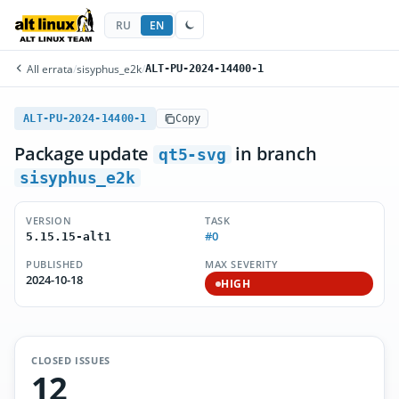
RU
EN
All errata
/
sisyphus_e2k
/
ALT-PU-2024-14400-1
ALT-PU-2024-14400-1
Copy
Package update
in branch
qt5-svg
sisyphus_e2k
VERSION
TASK
#0
5.15.15-alt1
PUBLISHED
MAX SEVERITY
2024-10-18
HIGH
CLOSED ISSUES
12