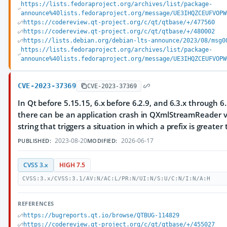
https://lists.fedoraproject.org/archives/list/package-
announce%40lists.fedoraproject.org/message/UE3IHQZCEUFVOPW
https://codereview.qt-project.org/c/qt/qtbase/+/477560
https://codereview.qt-project.org/c/qt/qtbase/+/480002
https://lists.debian.org/debian-lts-announce/2023/08/msg0
https://lists.fedoraproject.org/archives/list/package-
announce%40lists.fedoraproject.org/message/UE3IHQZCEUFVOPW
CVE-2023-37369
CVE-2023-37369
In Qt before 5.15.15, 6.x before 6.2.9, and 6.3.x through 6.
there can be an application crash in QXmlStreamReader v
string that triggers a situation in which a prefix is greater
2023-08-20
2026-06-17
PUBLISHED:
MODIFIED:
CVSS 3.x
HIGH 7.5
CVSS:3.x/CVSS:3.1/AV:N/AC:L/PR:N/UI:N/S:U/C:N/I:N/A:H
REFERENCES
https://bugreports.qt.io/browse/QTBUG-114829
https://codereview.qt-project.org/c/qt/qtbase/+/455027