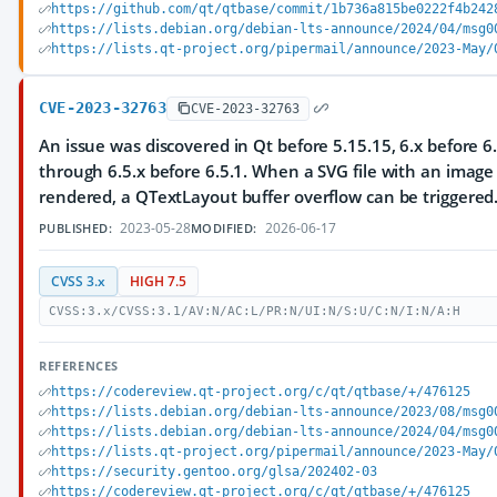
https://github.com/qt/qtbase/commit/1b736a815be0222f4b242
https://lists.debian.org/debian-lts-announce/2024/04/msg0
https://lists.qt-project.org/pipermail/announce/2023-May/
CVE-2023-32763
CVE-2023-32763
An issue was discovered in Qt before 5.15.15, 6.x before 6.
through 6.5.x before 6.5.1. When a SVG file with an image i
rendered, a QTextLayout buffer overflow can be triggered
2023-05-28
2026-06-17
PUBLISHED:
MODIFIED:
CVSS 3.x
HIGH 7.5
CVSS:3.x/CVSS:3.1/AV:N/AC:L/PR:N/UI:N/S:U/C:N/I:N/A:H
REFERENCES
https://codereview.qt-project.org/c/qt/qtbase/+/476125
https://lists.debian.org/debian-lts-announce/2023/08/msg0
https://lists.debian.org/debian-lts-announce/2024/04/msg0
https://lists.qt-project.org/pipermail/announce/2023-May/
https://security.gentoo.org/glsa/202402-03
https://codereview.qt-project.org/c/qt/qtbase/+/476125