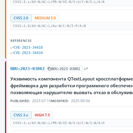
CVSS:3.x/AV:N/AC:L/PR:N/UI:N/S:U/C:N/I:L/A:N
CVSS 2.0
MEDIUM 5.0
CVSS:2.0/AV:N/AC:L/Au:N/C:N/I:P/A:N
REFERENCES
CVE-2023-34410
CVE-2023-34410
BDU:2023-03802
BDU:2023-03802
Уязвимость компонента QTextLayout кроссплатформ
фреймворка для разработки программного обеспечен
позволяющая нарушителю вызвать отказ в обслужи
2023-07-19
2025-09-04
PUBLISHED:
MODIFIED:
CVSS 3.x
HIGH 7.5
CVSS:3.x/AV:N/AC:L/PR:N/UI:N/S:U/C:N/I:N/A:H