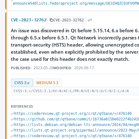
announce%40lists.fedoraproject.org/message/UE3IHQZCEUFVOPW
CVE-2023-32762
CVE-2023-32762
An issue was discovered in Qt before 5.15.14, 6.x before 6.
through 6.5.x before 6.5.1. Qt Network incorrectly parses t
transport-security (HSTS) header, allowing unencrypted c
established, even when explicitly prohibited by the server
the case used for this header does not exactly match.
2023-05-28
2026-06-17
PUBLISHED:
MODIFIED:
CVSS 3.x
MEDIUM 5.3
CVSS:3.x/CVSS:3.1/AV:N/AC:L/PR:N/UI:N/S:U/C:N/I:L/A:N
REFERENCES
https://codereview.qt-project.org/c/qt/qtbase/+/476140
https://github.com/qt/qtbase/commit/1b736a815be0222f4b242
https://lists.debian.org/debian-lts-announce/2024/04/msg0
https://lists.qt-project.org/pipermail/announce/2023-May/
https://codereview.qt-project.org/c/qt/qtbase/+/476140