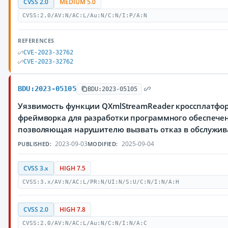
CVSS 2.0
MEDIUM 5.0
CVSS:2.0/AV:N/AC:L/Au:N/C:N/I:P/A:N
REFERENCES
CVE-2023-32762
CVE-2023-32762
BDU:2023-05105
BDU:2023-05105
Уязвимость функции QXmlStreamReader кроссплатфо
фреймворка для разработки программного обеспечен
позволяющая нарушителю вызвать отказ в обслужи
2023-09-03
2025-09-04
PUBLISHED:
MODIFIED:
CVSS 3.x
HIGH 7.5
CVSS:3.x/AV:N/AC:L/PR:N/UI:N/S:U/C:N/I:N/A:H
CVSS 2.0
HIGH 7.8
CVSS:2.0/AV:N/AC:L/Au:N/C:N/I:N/A:C