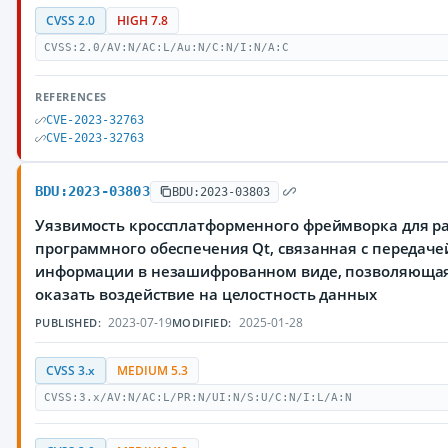
CVSS 2.0
HIGH 7.8
CVSS:2.0/AV:N/AC:L/Au:N/C:N/I:N/A:C
REFERENCES
CVE-2023-32763
CVE-2023-32763
BDU:2023-03803
BDU:2023-03803
Уязвимость кроссплатформенного фреймворка для р
программного обеспечения Qt, связанная с переда
информации в незашифрованном виде, позволяюща
оказать воздействие на целостность данных
2023-07-19
2025-01-28
PUBLISHED:
MODIFIED:
CVSS 3.x
MEDIUM 5.3
CVSS:3.x/AV:N/AC:L/PR:N/UI:N/S:U/C:N/I:L/A:N