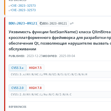
CVE-2023-32573
CVE-2023-32573
BDU:2023-09121
BDU:2023-09121
Уязвимость функции fastScanName() класса QXmlStre
кроссплатформенного фреймворка для разработки п
обеспечения Qt, позволяющая нарушителю вызвать о
обслуживании
2023-12-25
2025-09-04
PUBLISHED:
MODIFIED:
CVSS 3.x
HIGH 7.5
CVSS:3.x/AV:N/AC:L/PR:N/UI:N/S:U/C:N/I:N/A:H
CVSS 2.0
HIGH 7.8
CVSS:2.0/AV:N/AC:L/Au:N/C:N/I:N/A:C
REFERENCES