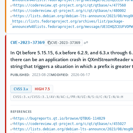
announce%40lists.fedoraproject.org/message/UE3IHQZCEUFVOPW
https://codereview.qt-project.org/c/qt/qtbase/+/477560
https://codereview.qt-project.org/c/qt/qtbase/+/480002
https://lists.debian.org/debian-lts-announce/2023/08/msg0
https://lists.fedoraproject.org/archives/list/package-
announce%40lists.fedoraproject.org/message/UE3IHQZCEUFVOPW
CVE-2023-37369
CVE-2023-37369
In Qt before 5.15.15, 6.x before 6.2.9, and 6.3.x through 6.
there can be an application crash in QXmlStreamReader v
string that triggers a situation in which a prefix is greater
2023-08-20
2026-06-17
PUBLISHED:
MODIFIED:
CVSS 3.x
HIGH 7.5
CVSS:3.x/CVSS:3.1/AV:N/AC:L/PR:N/UI:N/S:U/C:N/I:N/A:H
REFERENCES
https://bugreports.qt.io/browse/QTBUG-114829
https://codereview.qt-project.org/c/qt/qtbase/+/455027
https://lists.debian.org/debian-lts-announce/2023/08/msg0