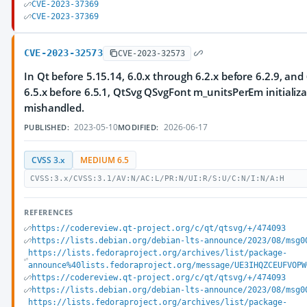
CVE-2023-37369
CVE-2023-37369
CVE-2023-32573
CVE-2023-32573
In Qt before 5.15.14, 6.0.x through 6.2.x before 6.2.9, and
6.5.x before 6.5.1, QtSvg QSvgFont m_unitsPerEm initializa
mishandled.
2023-05-10
2026-06-17
PUBLISHED:
MODIFIED:
CVSS 3.x
MEDIUM 6.5
CVSS:3.x/CVSS:3.1/AV:N/AC:L/PR:N/UI:R/S:U/C:N/I:N/A:H
REFERENCES
https://codereview.qt-project.org/c/qt/qtsvg/+/474093
https://lists.debian.org/debian-lts-announce/2023/08/msg0
https://lists.fedoraproject.org/archives/list/package-
announce%40lists.fedoraproject.org/message/UE3IHQZCEUFVOPW
https://codereview.qt-project.org/c/qt/qtsvg/+/474093
https://lists.debian.org/debian-lts-announce/2023/08/msg0
https://lists.fedoraproject.org/archives/list/package-