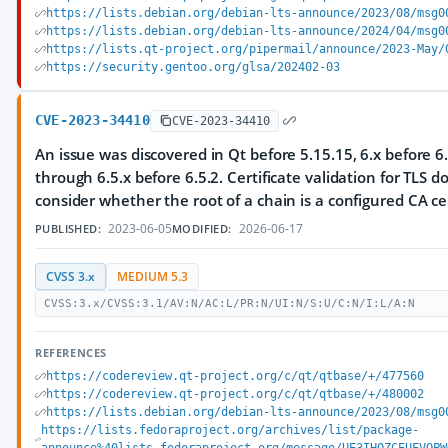
https://lists.debian.org/debian-lts-announce/2023/08/msg0
https://lists.debian.org/debian-lts-announce/2024/04/msg0
https://lists.qt-project.org/pipermail/announce/2023-May/
https://security.gentoo.org/glsa/202402-03
CVE-2023-34410
CVE-2023-34410
An issue was discovered in Qt before 5.15.15, 6.x before 6.
through 6.5.x before 6.5.2. Certificate validation for TLS 
consider whether the root of a chain is a configured CA cer
2023-06-05
2026-06-17
PUBLISHED:
MODIFIED:
CVSS 3.x
MEDIUM 5.3
CVSS:3.x/CVSS:3.1/AV:N/AC:L/PR:N/UI:N/S:U/C:N/I:L/A:N
REFERENCES
https://codereview.qt-project.org/c/qt/qtbase/+/477560
https://codereview.qt-project.org/c/qt/qtbase/+/480002
https://lists.debian.org/debian-lts-announce/2023/08/msg0
https://lists.fedoraproject.org/archives/list/package-