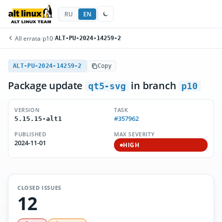
RU
EN
All errata
/
p10
/
ALT-PU-2024-14259-2
ALT-PU-2024-14259-2
Copy
Package update
in branch
qt5-svg
p10
VERSION
TASK
#357962
5.15.15-alt1
PUBLISHED
MAX SEVERITY
2024-11-01
HIGH
CLOSED ISSUES
12