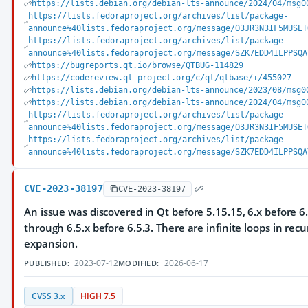
https://lists.debian.org/debian-lts-announce/2024/04/msg0
https://lists.fedoraproject.org/archives/list/package-
announce%40lists.fedoraproject.org/message/O3JR3N3IF5MUSET
https://lists.fedoraproject.org/archives/list/package-
announce%40lists.fedoraproject.org/message/SZK7EDD4ILPPSQA
https://bugreports.qt.io/browse/QTBUG-114829
https://codereview.qt-project.org/c/qt/qtbase/+/455027
https://lists.debian.org/debian-lts-announce/2023/08/msg0
https://lists.debian.org/debian-lts-announce/2024/04/msg0
https://lists.fedoraproject.org/archives/list/package-
announce%40lists.fedoraproject.org/message/O3JR3N3IF5MUSET
https://lists.fedoraproject.org/archives/list/package-
announce%40lists.fedoraproject.org/message/SZK7EDD4ILPPSQA
CVE-2023-38197
CVE-2023-38197
An issue was discovered in Qt before 5.15.15, 6.x before 6.
through 6.5.x before 6.5.3. There are infinite loops in recu
expansion.
2023-07-12
2026-06-17
PUBLISHED:
MODIFIED:
CVSS 3.x
HIGH 7.5