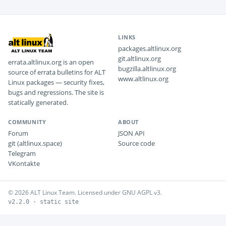
LINKS
packages.altlinux.org
git.altlinux.org
errata.altlinux.org is an open
bugzilla.altlinux.org
source of errata bulletins for ALT
www.altlinux.org
Linux packages — security fixes,
bugs and regressions. The site is
statically generated.
COMMUNITY
ABOUT
Forum
JSON API
git (altlinux.space)
Source code
Telegram
VKontakte
© 2026 ALT Linux Team. Licensed under GNU AGPL v3.
v2.2.0 · static site