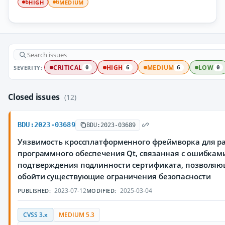
HIGH
MEDIUM
6
6
SEVERITY:
CRITICAL
HIGH
MEDIUM
LOW
0
6
6
0
Closed issues
(12)
BDU:2023-03689
BDU:2023-03689
Уязвимость кроссплатформенного фреймворка для р
программного обеспечения Qt, связанная с ошибкам
подтверждения подлинности сертификата, позволя
обойти существующие ограничения безопасности
2023-07-12
2025-03-04
PUBLISHED:
MODIFIED:
CVSS 3.x
MEDIUM 5.3