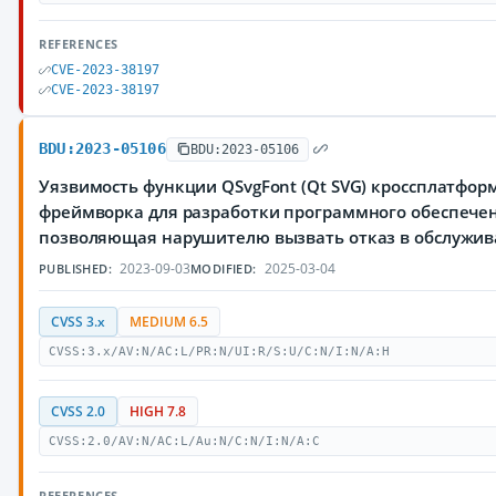
REFERENCES
CVE-2023-38197
CVE-2023-38197
BDU:2023-05106
BDU:2023-05106
Уязвимость функции QSvgFont (Qt SVG) кроссплатфор
фреймворка для разработки программного обеспечен
позволяющая нарушителю вызвать отказ в обслужи
2023-09-03
2025-03-04
PUBLISHED:
MODIFIED:
CVSS 3.x
MEDIUM 6.5
CVSS:3.x/AV:N/AC:L/PR:N/UI:R/S:U/C:N/I:N/A:H
CVSS 2.0
HIGH 7.8
CVSS:2.0/AV:N/AC:L/Au:N/C:N/I:N/A:C
REFERENCES