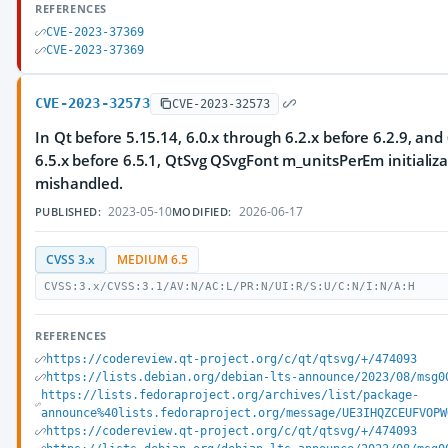
REFERENCES
CVE-2023-37369
CVE-2023-37369
CVE-2023-32573
CVE-2023-32573
In Qt before 5.15.14, 6.0.x through 6.2.x before 6.2.9, and
6.5.x before 6.5.1, QtSvg QSvgFont m_unitsPerEm initializa
mishandled.
2023-05-10
2026-06-17
PUBLISHED:
MODIFIED:
CVSS 3.x
MEDIUM 6.5
CVSS:3.x/CVSS:3.1/AV:N/AC:L/PR:N/UI:R/S:U/C:N/I:N/A:H
REFERENCES
https://codereview.qt-project.org/c/qt/qtsvg/+/474093
https://lists.debian.org/debian-lts-announce/2023/08/msg0
https://lists.fedoraproject.org/archives/list/package-
announce%40lists.fedoraproject.org/message/UE3IHQZCEUFVOPW
https://codereview.qt-project.org/c/qt/qtsvg/+/474093