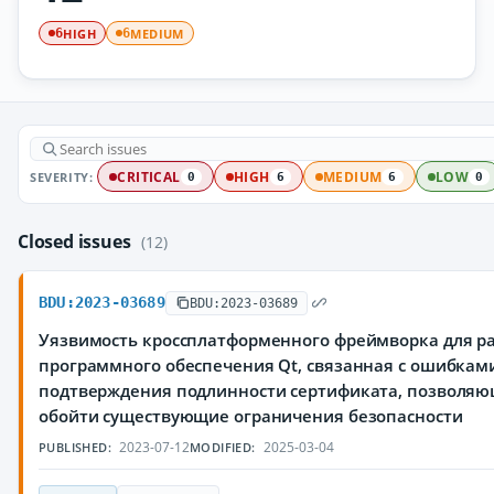
HIGH
MEDIUM
6
6
SEVERITY:
CRITICAL
HIGH
MEDIUM
LOW
0
6
6
0
Closed issues
(12)
BDU:2023-03689
BDU:2023-03689
Уязвимость кроссплатформенного фреймворка для р
программного обеспечения Qt, связанная с ошибкам
подтверждения подлинности сертификата, позволя
обойти существующие ограничения безопасности
2023-07-12
2025-03-04
PUBLISHED:
MODIFIED: