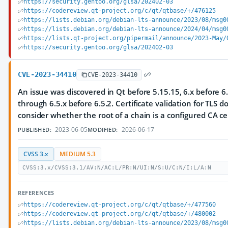
https://security.gentoo.org/glsa/202402-03
https://codereview.qt-project.org/c/qt/qtbase/+/476125
https://lists.debian.org/debian-lts-announce/2023/08/msg0
https://lists.debian.org/debian-lts-announce/2024/04/msg0
https://lists.qt-project.org/pipermail/announce/2023-May/
https://security.gentoo.org/glsa/202402-03
CVE-2023-34410
CVE-2023-34410
An issue was discovered in Qt before 5.15.15, 6.x before 6.
through 6.5.x before 6.5.2. Certificate validation for TLS 
consider whether the root of a chain is a configured CA cer
2023-06-05
2026-06-17
PUBLISHED:
MODIFIED:
CVSS 3.x
MEDIUM 5.3
CVSS:3.x/CVSS:3.1/AV:N/AC:L/PR:N/UI:N/S:U/C:N/I:L/A:N
REFERENCES
https://codereview.qt-project.org/c/qt/qtbase/+/477560
https://codereview.qt-project.org/c/qt/qtbase/+/480002
https://lists.debian.org/debian-lts-announce/2023/08/msg0