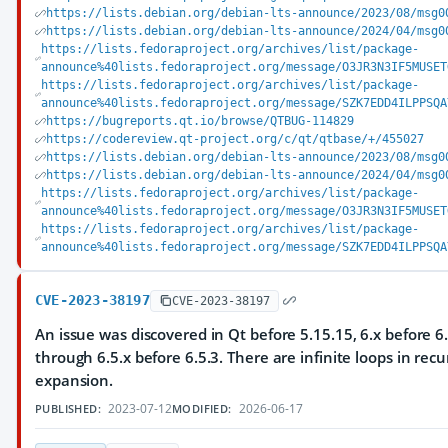
https://lists.debian.org/debian-lts-announce/2023/08/msg0
https://lists.debian.org/debian-lts-announce/2024/04/msg0
https://lists.fedoraproject.org/archives/list/package-
announce%40lists.fedoraproject.org/message/O3JR3N3IF5MUSET
https://lists.fedoraproject.org/archives/list/package-
announce%40lists.fedoraproject.org/message/SZK7EDD4ILPPSQA
https://bugreports.qt.io/browse/QTBUG-114829
https://codereview.qt-project.org/c/qt/qtbase/+/455027
https://lists.debian.org/debian-lts-announce/2023/08/msg0
https://lists.debian.org/debian-lts-announce/2024/04/msg0
https://lists.fedoraproject.org/archives/list/package-
announce%40lists.fedoraproject.org/message/O3JR3N3IF5MUSET
https://lists.fedoraproject.org/archives/list/package-
announce%40lists.fedoraproject.org/message/SZK7EDD4ILPPSQA
CVE-2023-38197
CVE-2023-38197
An issue was discovered in Qt before 5.15.15, 6.x before 6.
through 6.5.x before 6.5.3. There are infinite loops in recu
expansion.
2023-07-12
2026-06-17
PUBLISHED:
MODIFIED: