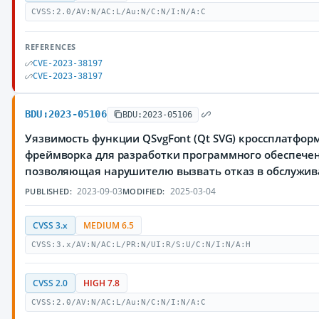
CVSS:2.0/AV:N/AC:L/Au:N/C:N/I:N/A:C
REFERENCES
CVE-2023-38197
CVE-2023-38197
BDU:2023-05106
BDU:2023-05106
Уязвимость функции QSvgFont (Qt SVG) кроссплатфор
фреймворка для разработки программного обеспечен
позволяющая нарушителю вызвать отказ в обслужи
2023-09-03
2025-03-04
PUBLISHED:
MODIFIED:
CVSS 3.x
MEDIUM 6.5
CVSS:3.x/AV:N/AC:L/PR:N/UI:R/S:U/C:N/I:N/A:H
CVSS 2.0
HIGH 7.8
CVSS:2.0/AV:N/AC:L/Au:N/C:N/I:N/A:C