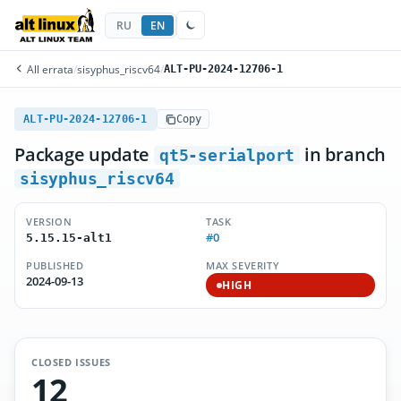
RU
EN
All errata
/
sisyphus_riscv64
/
ALT-PU-2024-12706-1
ALT-PU-2024-12706-1
Copy
Package update
in branch
qt5-serialport
sisyphus_riscv64
VERSION
TASK
#0
5.15.15-alt1
PUBLISHED
MAX SEVERITY
2024-09-13
HIGH
CLOSED ISSUES
12