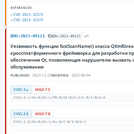
REFERENCES
CVE-2023-32573
CVE-2023-32573
BDU:2023-09121
BDU:2023-09121
Уязвимость функции fastScanName() класса QXmlStre
кроссплатформенного фреймворка для разработки п
обеспечения Qt, позволяющая нарушителю вызвать о
обслуживании
2023-12-25
2025-09-04
PUBLISHED:
MODIFIED:
CVSS 3.x
HIGH 7.5
CVSS:3.x/AV:N/AC:L/PR:N/UI:N/S:U/C:N/I:N/A:H
CVSS 2.0
HIGH 7.8
CVSS:2.0/AV:N/AC:L/Au:N/C:N/I:N/A:C