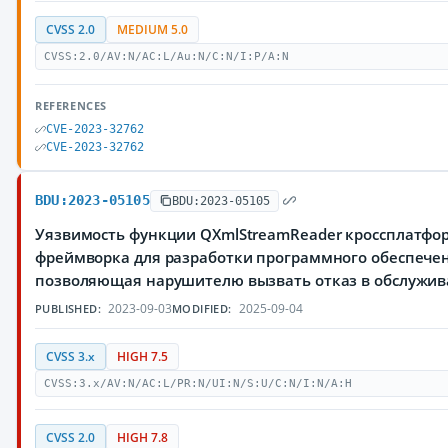
CVSS 2.0
MEDIUM 5.0
CVSS:2.0/AV:N/AC:L/Au:N/C:N/I:P/A:N
REFERENCES
CVE-2023-32762
CVE-2023-32762
BDU:2023-05105
BDU:2023-05105
Уязвимость функции QXmlStreamReader кроссплатфо
фреймворка для разработки программного обеспечен
позволяющая нарушителю вызвать отказ в обслужи
2023-09-03
2025-09-04
PUBLISHED:
MODIFIED:
CVSS 3.x
HIGH 7.5
CVSS:3.x/AV:N/AC:L/PR:N/UI:N/S:U/C:N/I:N/A:H
CVSS 2.0
HIGH 7.8