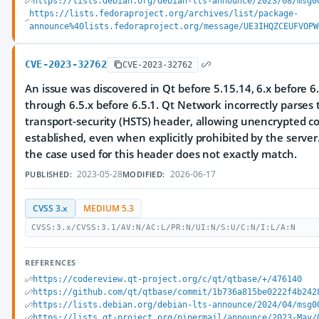
https://lists.debian.org/debian-lts-announce/2023/08/msg0
https://lists.fedoraproject.org/archives/list/package-
announce%40lists.fedoraproject.org/message/UE3IHQZCEUFVOPW
CVE-2023-32762
CVE-2023-32762
An issue was discovered in Qt before 5.15.14, 6.x before 6.
through 6.5.x before 6.5.1. Qt Network incorrectly parses t
transport-security (HSTS) header, allowing unencrypted c
established, even when explicitly prohibited by the server
the case used for this header does not exactly match.
2023-05-28
2026-06-17
PUBLISHED:
MODIFIED:
CVSS 3.x
MEDIUM 5.3
CVSS:3.x/CVSS:3.1/AV:N/AC:L/PR:N/UI:N/S:U/C:N/I:L/A:N
REFERENCES
https://codereview.qt-project.org/c/qt/qtbase/+/476140
https://github.com/qt/qtbase/commit/1b736a815be0222f4b242
https://lists.debian.org/debian-lts-announce/2024/04/msg0
https://lists.qt-project.org/pipermail/announce/2023-May/