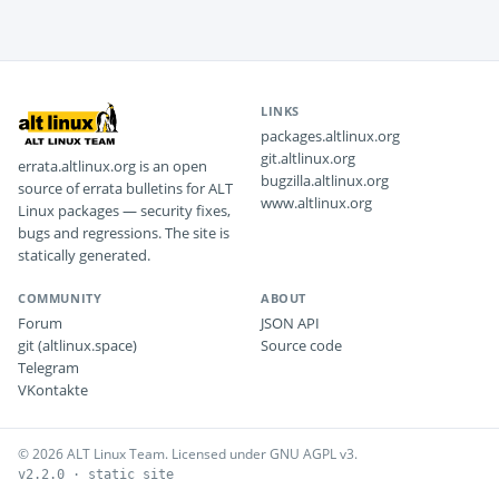
LINKS
packages.altlinux.org
git.altlinux.org
errata.altlinux.org is an open
bugzilla.altlinux.org
source of errata bulletins for ALT
www.altlinux.org
Linux packages — security fixes,
bugs and regressions. The site is
statically generated.
COMMUNITY
ABOUT
Forum
JSON API
git (altlinux.space)
Source code
Telegram
VKontakte
© 2026 ALT Linux Team. Licensed under GNU AGPL v3.
v2.2.0 · static site