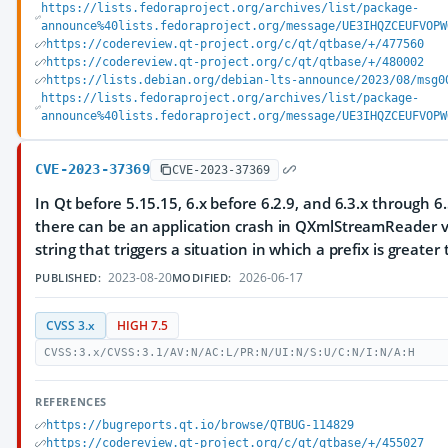
https://lists.fedoraproject.org/archives/list/package-
announce%40lists.fedoraproject.org/message/UE3IHQZCEUFVOPW
https://codereview.qt-project.org/c/qt/qtbase/+/477560
https://codereview.qt-project.org/c/qt/qtbase/+/480002
https://lists.debian.org/debian-lts-announce/2023/08/msg0
https://lists.fedoraproject.org/archives/list/package-
announce%40lists.fedoraproject.org/message/UE3IHQZCEUFVOPW
CVE-2023-37369
CVE-2023-37369
In Qt before 5.15.15, 6.x before 6.2.9, and 6.3.x through 6.
there can be an application crash in QXmlStreamReader v
string that triggers a situation in which a prefix is greater
2023-08-20
2026-06-17
PUBLISHED:
MODIFIED:
CVSS 3.x
HIGH 7.5
CVSS:3.x/CVSS:3.1/AV:N/AC:L/PR:N/UI:N/S:U/C:N/I:N/A:H
REFERENCES
https://bugreports.qt.io/browse/QTBUG-114829
https://codereview.qt-project.org/c/qt/qtbase/+/455027