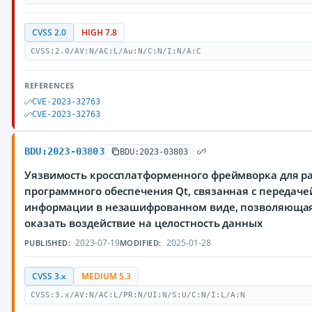
CVSS 2.0
HIGH 7.8
CVSS:2.0/AV:N/AC:L/Au:N/C:N/I:N/A:C
REFERENCES
CVE-2023-32763
CVE-2023-32763
BDU:2023-03803
BDU:2023-03803
Уязвимость кроссплатформенного фреймворка для р
программного обеспечения Qt, связанная с переда
информации в незашифрованном виде, позволяюща
оказать воздействие на целостность данных
2023-07-19
2025-01-28
PUBLISHED:
MODIFIED:
CVSS 3.x
MEDIUM 5.3
CVSS:3.x/AV:N/AC:L/PR:N/UI:N/S:U/C:N/I:L/A:N