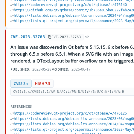
https://codereview.qt-project.org/c/qt/qtbase/+/476140
https://github.com/qt/qtbase/commit/1b736a815be0222f4b242
https://lists.debian.org/debian-lts-announce/2024/04/msg0
https://lists.qt-project.org/pipermail/announce/2023-May/
CVE-2023-32763
CVE-2023-32763
An issue was discovered in Qt before 5.15.15, 6.x before 6.
through 6.5.x before 6.5.1. When a SVG file with an image i
rendered, a QTextLayout buffer overflow can be triggered
2023-05-28
2026-06-17
PUBLISHED:
MODIFIED:
CVSS 3.x
HIGH 7.5
CVSS:3.x/CVSS:3.1/AV:N/AC:L/PR:N/UI:N/S:U/C:N/I:N/A:H
REFERENCES
https://codereview.qt-project.org/c/qt/qtbase/+/476125
https://lists.debian.org/debian-lts-announce/2023/08/msg0
https://lists.debian.org/debian-lts-announce/2024/04/msg0
https://lists.qt-project.org/pipermail/announce/2023-May/