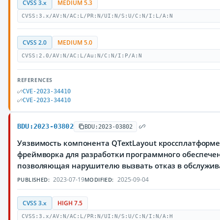
CVSS 3.x
MEDIUM 5.3
CVSS:3.x/AV:N/AC:L/PR:N/UI:N/S:U/C:N/I:L/A:N
CVSS 2.0
MEDIUM 5.0
CVSS:2.0/AV:N/AC:L/Au:N/C:N/I:P/A:N
REFERENCES
CVE-2023-34410
CVE-2023-34410
BDU:2023-03802
BDU:2023-03802
Уязвимость компонента QTextLayout кроссплатформ
фреймворка для разработки программного обеспечен
позволяющая нарушителю вызвать отказ в обслужи
2023-07-19
2025-09-04
PUBLISHED:
MODIFIED:
CVSS 3.x
HIGH 7.5
CVSS:3.x/AV:N/AC:L/PR:N/UI:N/S:U/C:N/I:N/A:H