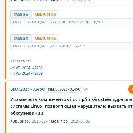
2025-02-11
2025-10-23
PUBLISHED:
MODIFIED:
CVSS 3.x
MEDIUM 5.5
CVSS:3.x/AV:L/AC:L/PR:L/UI:N/S:U/C:N/I:N/A:H
CVSS 2.0
MEDIUM 4.6
CVSS:2.0/AV:L/AC:L/Au:S/C:N/I:N/A:C
REFERENCES
CVE-2024-42289
CVE-2024-42289
BDU:2025-01450
BDU:2025-01450
Уязвимость компонентов irqchip/imx-irqsteer ядра о
системы Linux, позволяющая нарушителю вызвать от
обслуживании
2025-02-11
2025-05-05
PUBLISHED:
MODIFIED: