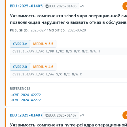
BDU:2025-01405
BDU:2025-01405
Уязвимость компонента sched ядра операционной сис
позволяющая нарушителю вызвать отказ в обслужи
2025-02-11
2025-03-20
PUBLISHED:
MODIFIED:
CVSS 3.x
MEDIUM 5.5
CVSS:3.x/AV:L/AC:L/PR:L/UI:N/S:U/C:N/I:N/A:H
CVSS 2.0
MEDIUM 4.6
CVSS:2.0/AV:L/AC:L/Au:S/C:N/I:N/A:C
REFERENCES
CVE-2024-42272
CVE-2024-42272
BDU:2025-01407
BDU:2025-01407
Уязвимость компонента nvme-pci ядра операционной