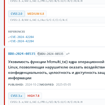
CVSS:3.x/AV:L/AC:L/PR:L/UI:N/S:U/C:H/I:H/A:H
CVSS 2.0
MEDIUM 6.8
CVSS:2.0/AV:L/AC:L/Au:S/C:C/I:C/A:C
REFERENCES
CVE-2024-42284
CVE-2024-42284
BDU:2024-08535
BDU:2024-08535
Уязвимость функции hfcmulti_tx() ядра операционной
Linux, позволяющая нарушителю оказать воздействи
конфиденциальность, целостность и доступность з
информации
2024-10-23
2025-05-05
PUBLISHED:
MODIFIED:
CVSS 3.x
HIGH 7.8
CVSS:3.x/AV:L/AC:L/PR:L/UI:N/S:U/C:H/I:H/A:H