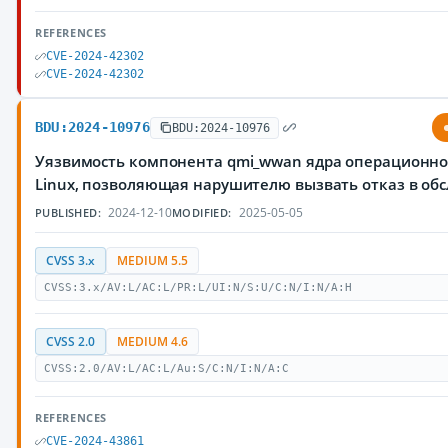
REFERENCES
CVE-2024-42302
CVE-2024-42302
BDU:2024-10976
BDU:2024-10976
Уязвимость компонента qmi_wwan ядра операционно
Linux, позволяющая нарушителю вызвать отказ в об
2024-12-10
2025-05-05
PUBLISHED:
MODIFIED:
CVSS 3.x
MEDIUM 5.5
CVSS:3.x/AV:L/AC:L/PR:L/UI:N/S:U/C:N/I:N/A:H
CVSS 2.0
MEDIUM 4.6
CVSS:2.0/AV:L/AC:L/Au:S/C:N/I:N/A:C
REFERENCES
CVE-2024-43861