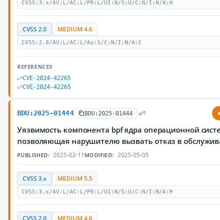
CVSS:3.x/AV:L/AC:L/PR:L/UI:N/S:U/C:N/I:N/A:H
CVSS 2.0
MEDIUM 4.6
CVSS:2.0/AV:L/AC:L/Au:S/C:N/I:N/A:C
REFERENCES
CVE-2024-42265
CVE-2024-42265
BDU:2025-01444
BDU:2025-01444
Уязвимость компонента bpf ядра операционной систе
позволяющая нарушителю вызвать отказ в обслужи
2025-02-11
2025-05-05
PUBLISHED:
MODIFIED:
CVSS 3.x
MEDIUM 5.5
CVSS:3.x/AV:L/AC:L/PR:L/UI:N/S:U/C:N/I:N/A:H
CVSS 2.0
MEDIUM 4.6