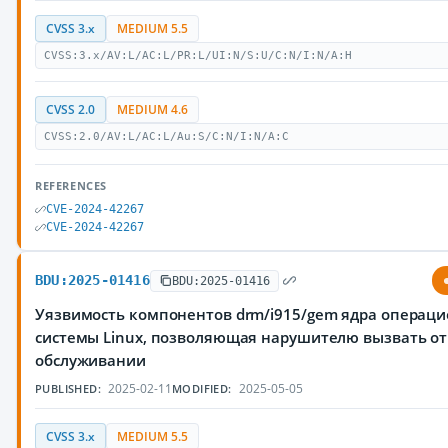
CVSS 3.x
MEDIUM 5.5
CVSS:3.x/AV:L/AC:L/PR:L/UI:N/S:U/C:N/I:N/A:H
CVSS 2.0
MEDIUM 4.6
CVSS:2.0/AV:L/AC:L/Au:S/C:N/I:N/A:C
REFERENCES
CVE-2024-42267
CVE-2024-42267
BDU:2025-01416
BDU:2025-01416
Уязвимость компонентов drm/i915/gem ядра операц
системы Linux, позволяющая нарушителю вызвать от
обслуживании
2025-02-11
2025-05-05
PUBLISHED:
MODIFIED:
CVSS 3.x
MEDIUM 5.5