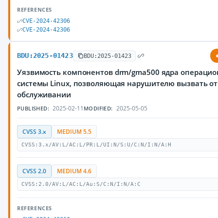
REFERENCES
CVE-2024-42306
CVE-2024-42306
BDU:2025-01423
BDU:2025-01423
Уязвимость компонентов drm/gma500 ядра операци
системы Linux, позволяющая нарушителю вызвать от
обслуживании
2025-02-11
2025-05-05
PUBLISHED:
MODIFIED:
CVSS 3.x
MEDIUM 5.5
CVSS:3.x/AV:L/AC:L/PR:L/UI:N/S:U/C:N/I:N/A:H
CVSS 2.0
MEDIUM 4.6
CVSS:2.0/AV:L/AC:L/Au:S/C:N/I:N/A:C
REFERENCES