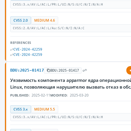
CVSS:3.x/AV:L/AC:L/PR:L/UI:N/S:U/C:N/I:N/A:H
CVSS 2.0
MEDIUM 4.6
CVSS:2.0/AV:L/AC:L/Au:S/C:N/I:N/A:C
REFERENCES
CVE-2024-42259
CVE-2024-42259
BDU:2025-01417
BDU:2025-01417
Уязвимость компонента apparmor ядра операционно
Linux, позволяющая нарушителю вызвать отказ в об
2025-02-11
2025-03-20
PUBLISHED:
MODIFIED:
CVSS 3.x
MEDIUM 5.5
CVSS:3.x/AV:L/AC:L/PR:L/UI:N/S:U/C:N/I:N/A:H