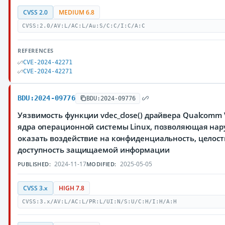
CVSS 2.0
MEDIUM 6.8
CVSS:2.0/AV:L/AC:L/Au:S/C:C/I:C/A:C
REFERENCES
CVE-2024-42271
CVE-2024-42271
BDU:2024-09776
BDU:2024-09776
Уязвимость функции vdec_close() драйвера Qualcomm 
ядра операционной системы Linux, позволяющая на
оказать воздействие на конфиденциальность, целост
доступность защищаемой информации
2024-11-17
2025-05-05
PUBLISHED:
MODIFIED:
CVSS 3.x
HIGH 7.8
CVSS:3.x/AV:L/AC:L/PR:L/UI:N/S:U/C:H/I:H/A:H