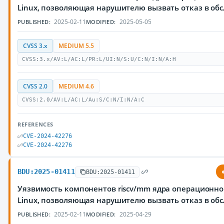
Linux, позволяющая нарушителю вызвать отказ в об
2025-02-11
2025-05-05
PUBLISHED:
MODIFIED:
CVSS 3.x
MEDIUM 5.5
CVSS:3.x/AV:L/AC:L/PR:L/UI:N/S:U/C:N/I:N/A:H
CVSS 2.0
MEDIUM 4.6
CVSS:2.0/AV:L/AC:L/Au:S/C:N/I:N/A:C
REFERENCES
CVE-2024-42276
CVE-2024-42276
BDU:2025-01411
BDU:2025-01411
Уязвимость компонентов riscv/mm ядра операционно
Linux, позволяющая нарушителю вызвать отказ в об
2025-02-11
2025-04-29
PUBLISHED:
MODIFIED: