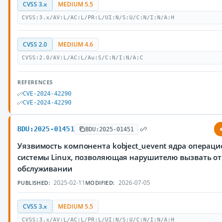
CVSS 3.x
MEDIUM 5.5
CVSS:3.x/AV:L/AC:L/PR:L/UI:N/S:U/C:N/I:N/A:H
CVSS 2.0
MEDIUM 4.6
CVSS:2.0/AV:L/AC:L/Au:S/C:N/I:N/A:C
REFERENCES
CVE-2024-42290
CVE-2024-42290
BDU:2025-01451
BDU:2025-01451
Уязвимость компонента kobject_uevent ядра операц
системы Linux, позволяющая нарушителю вызвать от
обслуживании
2025-02-11
2026-07-05
PUBLISHED:
MODIFIED:
CVSS 3.x
MEDIUM 5.5
CVSS:3.x/AV:L/AC:L/PR:L/UI:N/S:U/C:N/I:N/A:H