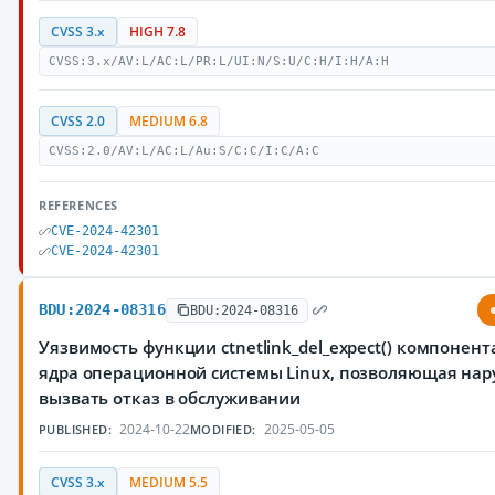
CVSS 3.x
HIGH 7.8
CVSS:3.x/AV:L/AC:L/PR:L/UI:N/S:U/C:H/I:H/A:H
CVSS 2.0
MEDIUM 6.8
CVSS:2.0/AV:L/AC:L/Au:S/C:C/I:C/A:C
REFERENCES
CVE-2024-42301
CVE-2024-42301
BDU:2024-08316
BDU:2024-08316
Уязвимость функции ctnetlink_del_expect() компонентa 
ядра операционной системы Linux, позволяющая на
вызвать отказ в обслуживании
2024-10-22
2025-05-05
PUBLISHED:
MODIFIED:
CVSS 3.x
MEDIUM 5.5