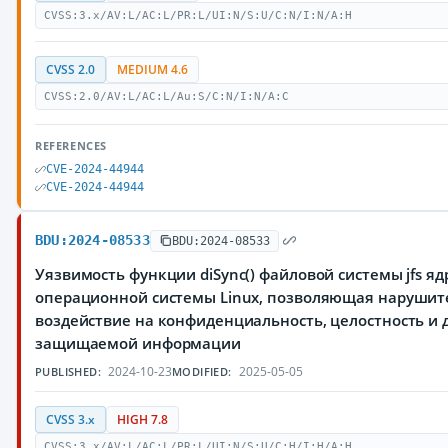
CVSS:3.x/AV:L/AC:L/PR:L/UI:N/S:U/C:N/I:N/A:H
CVSS 2.0
MEDIUM 4.6
CVSS:2.0/AV:L/AC:L/Au:S/C:N/I:N/A:C
REFERENCES
CVE-2024-44944
CVE-2024-44944
BDU:2024-08533
BDU:2024-08533
Уязвимость функции diSync() файловой системы jfs яд
операционной системы Linux, позволяющая нарушит
воздействие на конфиденциальность, целостность и 
защищаемой информации
2024-10-23
2025-05-05
PUBLISHED:
MODIFIED:
CVSS 3.x
HIGH 7.8
CVSS:3.x/AV:L/AC:L/PR:L/UI:N/S:U/C:H/I:H/A:H