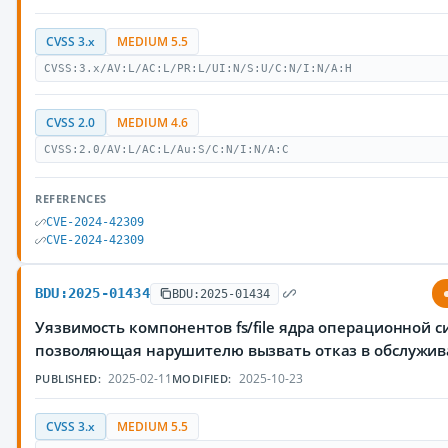
CVSS 3.x
MEDIUM 5.5
CVSS:3.x/AV:L/AC:L/PR:L/UI:N/S:U/C:N/I:N/A:H
CVSS 2.0
MEDIUM 4.6
CVSS:2.0/AV:L/AC:L/Au:S/C:N/I:N/A:C
REFERENCES
CVE-2024-42309
CVE-2024-42309
BDU:2025-01434
BDU:2025-01434
Уязвимость компонентов fs/file ядра операционной с
позволяющая нарушителю вызвать отказ в обслужи
2025-02-11
2025-10-23
PUBLISHED:
MODIFIED:
CVSS 3.x
MEDIUM 5.5