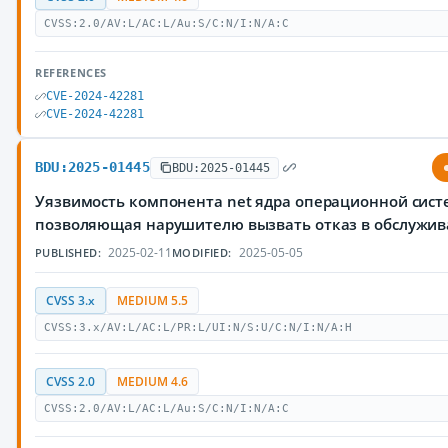
CVSS:2.0/AV:L/AC:L/Au:S/C:N/I:N/A:C
REFERENCES
CVE-2024-42281
CVE-2024-42281
BDU:2025-01445
BDU:2025-01445
Уязвимость компонента net ядра операционной систе
позволяющая нарушителю вызвать отказ в обслужи
2025-02-11
2025-05-05
PUBLISHED:
MODIFIED:
CVSS 3.x
MEDIUM 5.5
CVSS:3.x/AV:L/AC:L/PR:L/UI:N/S:U/C:N/I:N/A:H
CVSS 2.0
MEDIUM 4.6
CVSS:2.0/AV:L/AC:L/Au:S/C:N/I:N/A:C