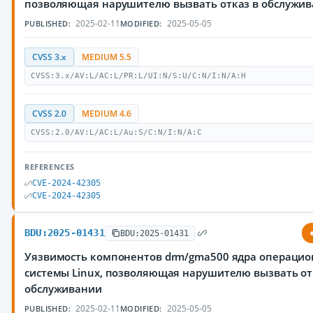
позволяющая нарушителю вызвать отказ в обслужи
2025-02-11
2025-05-05
PUBLISHED:
MODIFIED:
CVSS 3.x
MEDIUM 5.5
CVSS:3.x/AV:L/AC:L/PR:L/UI:N/S:U/C:N/I:N/A:H
CVSS 2.0
MEDIUM 4.6
CVSS:2.0/AV:L/AC:L/Au:S/C:N/I:N/A:C
REFERENCES
CVE-2024-42305
CVE-2024-42305
BDU:2025-01431
BDU:2025-01431
Уязвимость компонентов drm/gma500 ядра операци
системы Linux, позволяющая нарушителю вызвать от
обслуживании
2025-02-11
2025-05-05
PUBLISHED:
MODIFIED: