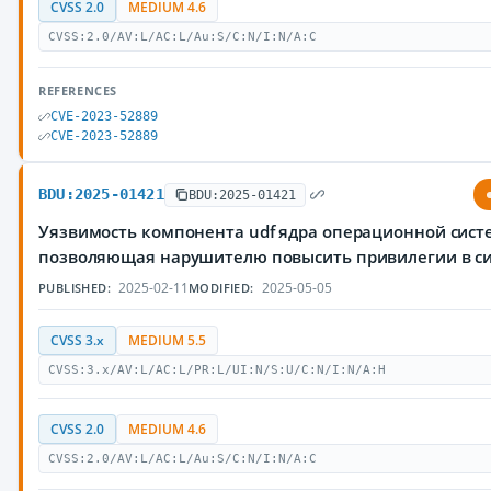
CVSS 2.0
MEDIUM 4.6
CVSS:2.0/AV:L/AC:L/Au:S/C:N/I:N/A:C
REFERENCES
CVE-2023-52889
CVE-2023-52889
BDU:2025-01421
BDU:2025-01421
Уязвимость компонента udf ядра операционной систе
позволяющая нарушителю повысить привилегии в с
2025-02-11
2025-05-05
PUBLISHED:
MODIFIED:
CVSS 3.x
MEDIUM 5.5
CVSS:3.x/AV:L/AC:L/PR:L/UI:N/S:U/C:N/I:N/A:H
CVSS 2.0
MEDIUM 4.6
CVSS:2.0/AV:L/AC:L/Au:S/C:N/I:N/A:C