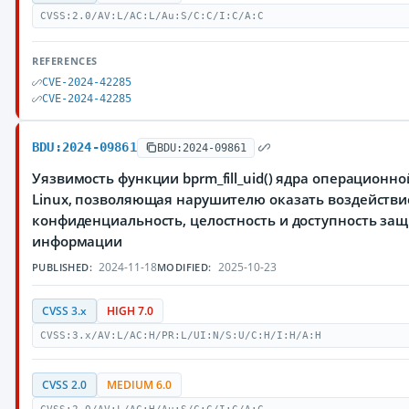
CVSS:2.0/AV:L/AC:L/Au:S/C:C/I:C/A:C
REFERENCES
CVE-2024-42285
CVE-2024-42285
BDU:2024-09861
BDU:2024-09861
Уязвимость функции bprm_fill_uid() ядра операционн
Linux, позволяющая нарушителю оказать воздействи
конфиденциальность, целостность и доступность з
информации
2024-11-18
2025-10-23
PUBLISHED:
MODIFIED:
CVSS 3.x
HIGH 7.0
CVSS:3.x/AV:L/AC:H/PR:L/UI:N/S:U/C:H/I:H/A:H
CVSS 2.0
MEDIUM 6.0