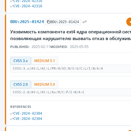
CVE-2024-42310
CVE-2024-42310
BDU:2025-01424
BDU:2025-01424
Уязвимость компонента ext4 ядра операционной сист
позволяющая нарушителю вызвать отказ в обслужи
2025-02-11
2025-05-05
PUBLISHED:
MODIFIED:
CVSS 3.x
MEDIUM 5.1
CVSS:3.x/AV:L/AC:L/PR:H/UI:N/S:U/C:L/I:N/A:H
CVSS 2.0
MEDIUM 5.0
CVSS:2.0/AV:L/AC:L/Au:M/C:P/I:N/A:C
REFERENCES
CVE-2024-42304
CVE-2024-42304