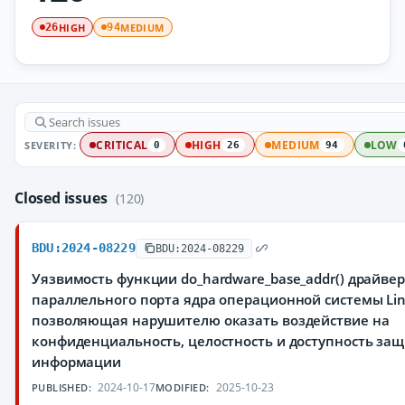
HIGH
MEDIUM
26
94
SEVERITY:
CRITICAL
HIGH
MEDIUM
LOW
0
26
94
Closed issues
(120)
BDU:2024-08229
BDU:2024-08229
Уязвимость функции do_hardware_base_addr() драйве
параллельного порта ядра операционной системы Lin
позволяющая нарушителю оказать воздействие на
конфиденциальность, целостность и доступность з
информации
2024-10-17
2025-10-23
PUBLISHED:
MODIFIED: