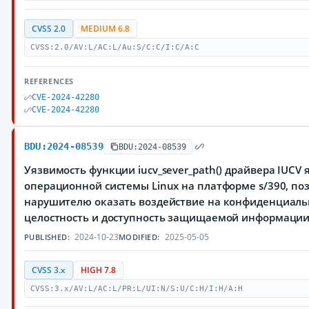
CVSS 2.0
MEDIUM 6.8
CVSS:2.0/AV:L/AC:L/Au:S/C:C/I:C/A:C
REFERENCES
CVE-2024-42280
CVE-2024-42280
BDU:2024-08539
BDU:2024-08539
Уязвимость функции iucv_sever_path() драйвера IUCV 
операционной системы Linux на платформе s/390, п
нарушителю оказать воздействие на конфиденциаль
целостность и доступность защищаемой информаци
2024-10-23
2025-05-05
PUBLISHED:
MODIFIED:
CVSS 3.x
HIGH 7.8
CVSS:3.x/AV:L/AC:L/PR:L/UI:N/S:U/C:H/I:H/A:H