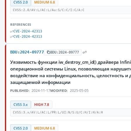
CVSS 2.0
MEDIUM 6.8
CVSS:2.0/AV:L/AC:L/Au:S/C:C/I:C/A:C
REFERENCES
CVE-2024-42313
CVE-2024-42313
BDU:2024-09777
BDU:2024-09777
Уязвимость функции iw_destroy_cm_id() драйвера Infin
операционной системы Linux, позволяющая нарушит
воздействие на конфиденциальность, целостность и 
защищаемой информации
2024-11-17
2025-05-05
PUBLISHED:
MODIFIED:
CVSS 3.x
HIGH 7.8
CVSS:3.x/AV:L/AC:L/PR:L/UI:N/S:U/C:H/I:H/A:H
CVSS 2.0
MEDIUM 6.8