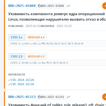
BDU:2025-01000
BDU:2025-01000
Уязвимость компонента powerpc ядра операционной
Linux, позволяющая нарушителю вызвать отказ в об
2025-02-02
2025-10-23
PUBLISHED:
MODIFIED:
CVSS 3.x
MEDIUM 4.4
CVSS:3.x/AV:L/AC:L/PR:H/UI:N/S:U/C:N/I:N/A:H
CVSS 2.0
MEDIUM 4.3
CVSS:2.0/AV:L/AC:L/Au:M/C:N/I:N/A:C
REFERENCES
CVE-2024-42126
CVE-2024-42126
BDU:2025-01333
BDU:2025-01333
Уязвимость функций nf_tables_rule_release(), nft_chain_v