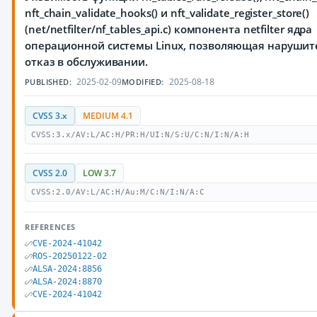
nft_chain_validate_hooks() и nft_validate_register_store()
(net/netfilter/nf_tables_api.c) компонента netfilter ядра
операционной системы Linux, позволяющая нарушит
отказ в обслуживании.
2025-02-09
2025-08-18
PUBLISHED:
MODIFIED:
CVSS 3.x
MEDIUM 4.1
CVSS:3.x/AV:L/AC:H/PR:H/UI:N/S:U/C:N/I:N/A:H
CVSS 2.0
LOW 3.7
CVSS:2.0/AV:L/AC:H/Au:M/C:N/I:N/A:C
REFERENCES
CVE-2024-41042
ROS-20250122-02
ALSA-2024:8856
ALSA-2024:8870
CVE-2024-41042