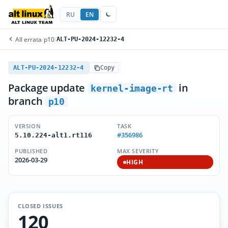
RU
EN
All errata
/
p10
/
ALT-PU-2024-12232-4
ALT-PU-2024-12232-4
Copy
Package update
in
kernel-image-rt
branch
p10
VERSION
TASK
#356986
5.10.224-alt1.rt116
PUBLISHED
MAX SEVERITY
2026-03-29
HIGH
CLOSED ISSUES
120