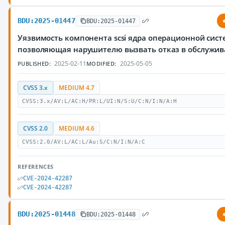
BDU:2025-01447
BDU:2025-01447
Уязвимость компонента scsi ядра операционной сист
позволяющая нарушителю вызвать отказ в обслужи
2025-02-11
2025-05-05
PUBLISHED:
MODIFIED:
CVSS 3.x
MEDIUM 4.7
CVSS:3.x/AV:L/AC:H/PR:L/UI:N/S:U/C:N/I:N/A:H
CVSS 2.0
MEDIUM 4.6
CVSS:2.0/AV:L/AC:L/Au:S/C:N/I:N/A:C
REFERENCES
CVE-2024-42287
CVE-2024-42287
BDU:2025-01448
BDU:2025-01448