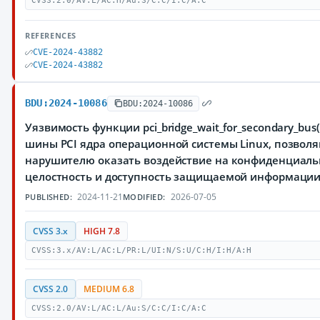
CVSS:2.0/AV:L/AC:H/Au:S/C:C/I:C/A:C
REFERENCES
CVE-2024-43882
CVE-2024-43882
BDU:2024-10086
BDU:2024-10086
Уязвимость функции pci_bridge_wait_for_secondary_bus
шины PCI ядра операционной системы Linux, позвол
нарушителю оказать воздействие на конфиденциаль
целостность и доступность защищаемой информаци
2024-11-21
2026-07-05
PUBLISHED:
MODIFIED:
CVSS 3.x
HIGH 7.8
CVSS:3.x/AV:L/AC:L/PR:L/UI:N/S:U/C:H/I:H/A:H
CVSS 2.0
MEDIUM 6.8
CVSS:2.0/AV:L/AC:L/Au:S/C:C/I:C/A:C