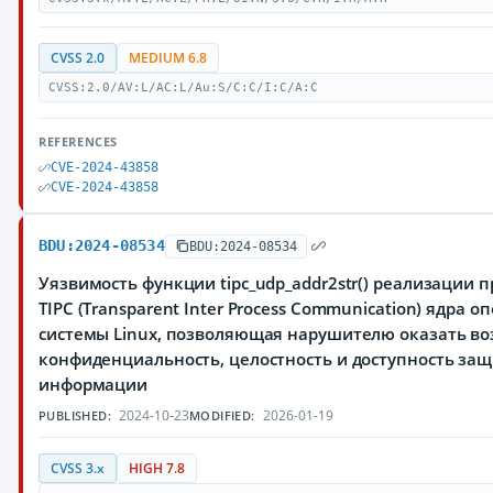
CVSS 2.0
MEDIUM 6.8
CVSS:2.0/AV:L/AC:L/Au:S/C:C/I:C/A:C
REFERENCES
CVE-2024-43858
CVE-2024-43858
BDU:2024-08534
BDU:2024-08534
Уязвимость функции tipc_udp_addr2str() реализации 
TIPC (Transparent Inter Process Communication) ядра 
системы Linux, позволяющая нарушителю оказать во
конфиденциальность, целостность и доступность з
информации
2024-10-23
2026-01-19
PUBLISHED:
MODIFIED:
CVSS 3.x
HIGH 7.8