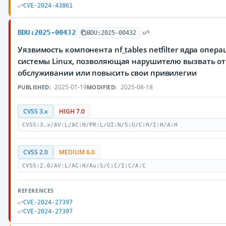
CVE-2024-43861
BDU:2025-00432
BDU:2025-00432
Уязвимость компонента nf_tables netfilter ядра опер
системы Linux, позволяющая нарушителю вызвать от
обслуживании или повысить свои привилегии
2025-01-19
2025-08-18
PUBLISHED:
MODIFIED:
CVSS 3.x
HIGH 7.0
CVSS:3.x/AV:L/AC:H/PR:L/UI:N/S:U/C:H/I:H/A:H
CVSS 2.0
MEDIUM 6.0
CVSS:2.0/AV:L/AC:H/Au:S/C:C/I:C/A:C
REFERENCES
CVE-2024-27397
CVE-2024-27397