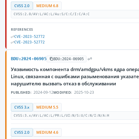
CVSS 2.0
MEDIUM 6.8
CVSS:2.0/AV:L/AC:L/Au:S/C:C/I:C/A:C
REFERENCES
CVE-2023-52772
CVE-2023-52772
BDU:2024-06905
BDU:2024-06905
Уязвимость компонента drm/amdgpu/vkms ядра опер
Linux, связанная с ошибками разыменования указат
нарушителю вызвать отказ в обслуживании
2024-09-12
2025-10-23
PUBLISHED:
MODIFIED:
CVSS 3.x
MEDIUM 5.5
CVSS:3.x/AV:L/AC:L/PR:L/UI:N/S:U/C:N/I:N/A:H
CVSS 2.0
MEDIUM 4.6