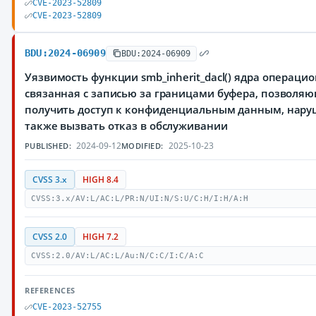
CVE-2023-52809
CVE-2023-52809
BDU:2024-06909
BDU:2024-06909
Уязвимость функции smb_inherit_dacl() ядра операцио
связанная с записью за границами буфера, позвол
получить доступ к конфиденциальным данным, наруш
также вызвать отказ в обслуживании
2024-09-12
2025-10-23
PUBLISHED:
MODIFIED:
CVSS 3.x
HIGH 8.4
CVSS:3.x/AV:L/AC:L/PR:N/UI:N/S:U/C:H/I:H/A:H
CVSS 2.0
HIGH 7.2
CVSS:2.0/AV:L/AC:L/Au:N/C:C/I:C/A:C
REFERENCES
CVE-2023-52755