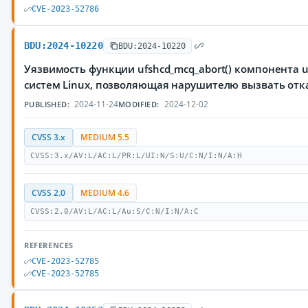
CVE-2023-52786
BDU:2024-10220
BDU:2024-10220
Уязвимость функции ufshcd_mcq_abort() компонента 
систем Linux, позволяющая нарушителю вызвать отк
2024-11-24
2024-12-02
PUBLISHED:
MODIFIED:
CVSS 3.x
MEDIUM 5.5
CVSS:3.x/AV:L/AC:L/PR:L/UI:N/S:U/C:N/I:N/A:H
CVSS 2.0
MEDIUM 4.6
CVSS:2.0/AV:L/AC:L/Au:S/C:N/I:N/A:C
REFERENCES
CVE-2023-52785
CVE-2023-52785