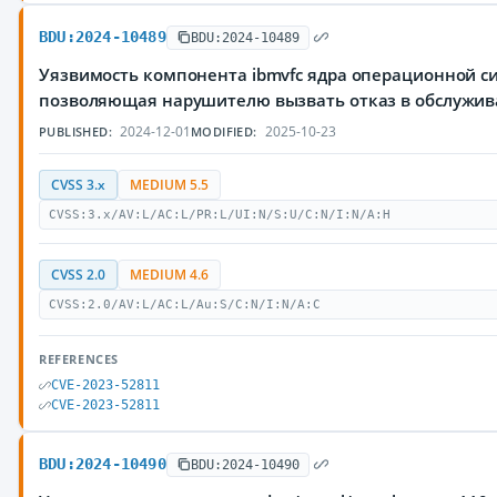
BDU:2024-10489
BDU:2024-10489
Уязвимость компонента ibmvfc ядра операционной си
позволяющая нарушителю вызвать отказ в обслужи
2024-12-01
2025-10-23
PUBLISHED:
MODIFIED:
CVSS 3.x
MEDIUM 5.5
CVSS:3.x/AV:L/AC:L/PR:L/UI:N/S:U/C:N/I:N/A:H
CVSS 2.0
MEDIUM 4.6
CVSS:2.0/AV:L/AC:L/Au:S/C:N/I:N/A:C
REFERENCES
CVE-2023-52811
CVE-2023-52811
BDU:2024-10490
BDU:2024-10490