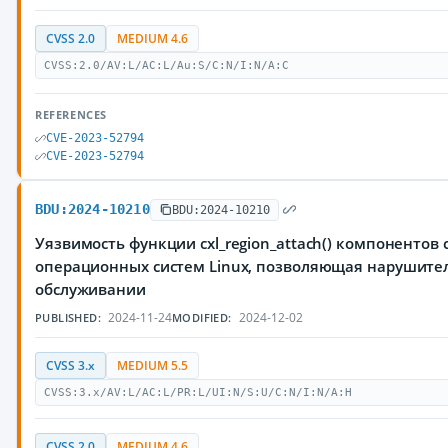
CVSS 2.0
MEDIUM 4.6
CVSS:2.0/AV:L/AC:L/Au:S/C:N/I:N/A:C
REFERENCES
CVE-2023-52794
CVE-2023-52794
BDU:2024-10210
BDU:2024-10210
Уязвимость функции cxl_region_attach() компонентов c
операционных систем Linux, позволяющая нарушител
обслуживании
2024-11-24
2024-12-02
PUBLISHED:
MODIFIED:
CVSS 3.x
MEDIUM 5.5
CVSS:3.x/AV:L/AC:L/PR:L/UI:N/S:U/C:N/I:N/A:H
CVSS 2.0
MEDIUM 4.6