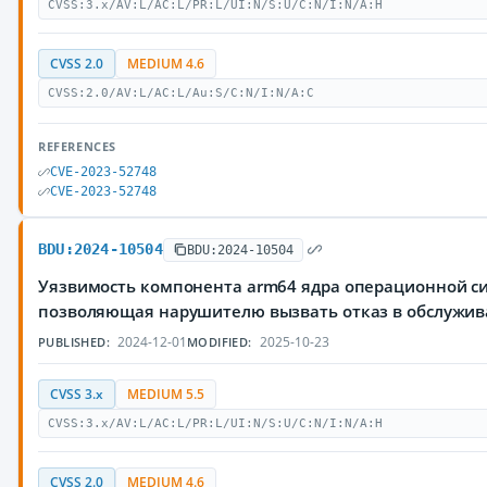
CVSS:3.x/AV:L/AC:L/PR:L/UI:N/S:U/C:N/I:N/A:H
CVSS 2.0
MEDIUM 4.6
CVSS:2.0/AV:L/AC:L/Au:S/C:N/I:N/A:C
REFERENCES
CVE-2023-52748
CVE-2023-52748
BDU:2024-10504
BDU:2024-10504
Уязвимость компонента arm64 ядра операционной си
позволяющая нарушителю вызвать отказ в обслужи
2024-12-01
2025-10-23
PUBLISHED:
MODIFIED:
CVSS 3.x
MEDIUM 5.5
CVSS:3.x/AV:L/AC:L/PR:L/UI:N/S:U/C:N/I:N/A:H
CVSS 2.0
MEDIUM 4.6