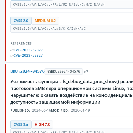
CVSS:3.x/AV:L/AC:L/PR:L/UI:N/S:U/C:H/I:N/A:H
CVSS 2.0
MEDIUM 6.2
CVSS:2.0/AV:L/AC:L/Au:S/C:C/I:N/A:C
REFERENCES
CVE-2023-52827
CVE-2023-52827
BDU:2024-04576
BDU:2024-04576
Уязвимость функции cifs_debug_data_proc_show() реа
протокола SMB ядра операционной системы Linux, п
нарушителю оказать воздействие на конфиденциальн
доступность защищаемой информации
2024-06-16
2026-01-19
PUBLISHED:
MODIFIED:
CVSS 3.x
HIGH 7.8
CVSS:3.x/AV:L/AC:L/PR:L/UI:N/S:U/C:H/I:H/A:H