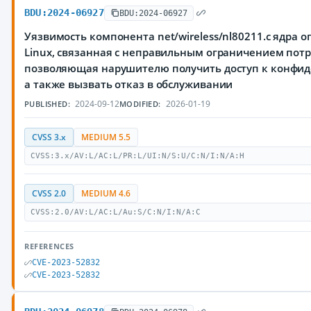
BDU:2024-06927
BDU:2024-06927
Уязвимость компонента net/wireless/nl80211.c ядра
Linux, связанная с неправильным ограничением потр
позволяющая нарушителю получить доступ к конфи
а также вызвать отказ в обслуживании
2024-09-12
2026-01-19
PUBLISHED:
MODIFIED:
CVSS 3.x
MEDIUM 5.5
CVSS:3.x/AV:L/AC:L/PR:L/UI:N/S:U/C:N/I:N/A:H
CVSS 2.0
MEDIUM 4.6
CVSS:2.0/AV:L/AC:L/Au:S/C:N/I:N/A:C
REFERENCES
CVE-2023-52832
CVE-2023-52832