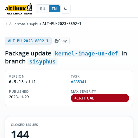
RU
EN
All errata
/
sisyphus
/
ALT-PU-2023-8892-1
ALT-PU-2023-8892-1
Copy
Package update
in
kernel-image-un-def
branch
sisyphus
VERSION
TASK
#335341
6.5.13-alt1
PUBLISHED
MAX SEVERITY
2023-11-29
CRITICAL
CLOSED ISSUES
144