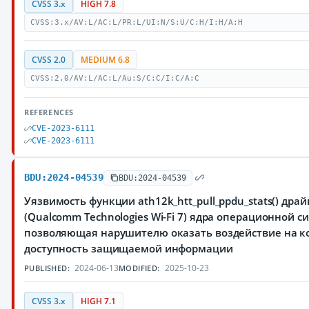
CVSS 3.x
HIGH 7.8
CVSS:3.x/AV:L/AC:L/PR:L/UI:N/S:U/C:H/I:H/A:H
CVSS 2.0
MEDIUM 6.8
CVSS:2.0/AV:L/AC:L/Au:S/C:C/I:C/A:C
REFERENCES
CVE-2023-6111
CVE-2023-6111
BDU:2024-04539
BDU:2024-04539
Уязвимость функции ath12k_htt_pull_ppdu_stats() дра
(Qualcomm Technologies Wi-Fi 7) ядра операционной си
позволяющая нарушителю оказать воздействие на к
доступность защищаемой информации
2024-06-13
2025-10-23
PUBLISHED:
MODIFIED:
CVSS 3.x
HIGH 7.1