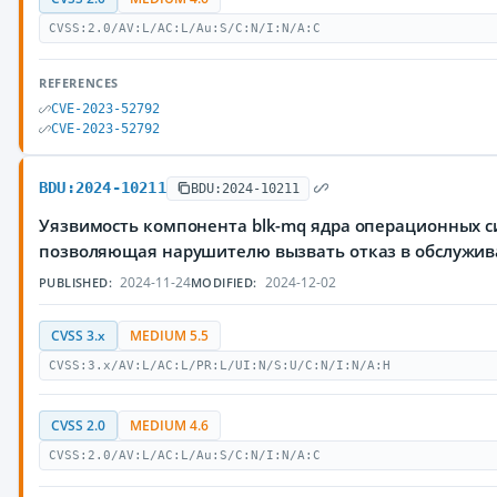
CVSS:2.0/AV:L/AC:L/Au:S/C:N/I:N/A:C
REFERENCES
CVE-2023-52792
CVE-2023-52792
BDU:2024-10211
BDU:2024-10211
Уязвимость компонента blk-mq ядра операционных си
позволяющая нарушителю вызвать отказ в обслужи
2024-11-24
2024-12-02
PUBLISHED:
MODIFIED:
CVSS 3.x
MEDIUM 5.5
CVSS:3.x/AV:L/AC:L/PR:L/UI:N/S:U/C:N/I:N/A:H
CVSS 2.0
MEDIUM 4.6
CVSS:2.0/AV:L/AC:L/Au:S/C:N/I:N/A:C