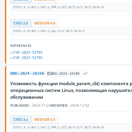
CVSS:3.x/AV:L/AC:L/PR:L/UI:N/S:U/C:N/I:N/A:H
CVSS 2.0
MEDIUM 4.6
CVSS:2.0/AV:L/AC:L/Au:S/C:N/I:N/A:C
REFERENCES
CVE-2023-52795
CVE-2023-52795
BDU:2024-10196
BDU:2024-10196
Уязвимость функции module_param_cb() компонента 
операционных систем Linux, позволяющая нарушител
обслуживании
2024-11-24
2024-12-02
PUBLISHED:
MODIFIED:
CVSS 3.x
MEDIUM 5.5
CVSS:3.x/AV:L/AC:L/PR:L/UI:N/S:U/C:N/I:N/A:H