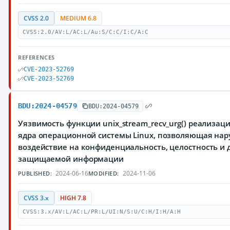
CVSS 2.0
MEDIUM 6.8
CVSS:2.0/AV:L/AC:L/Au:S/C:C/I:C/A:C
REFERENCES
CVE-2023-52769
CVE-2023-52769
BDU:2024-04579
BDU:2024-04579
Уязвимость функции unix_stream_recv_urg() реализац
ядра операционной системы Linux, позволяющая на
воздействие на конфиденциальность, целостность и 
защищаемой информации
2024-06-16
2024-11-06
PUBLISHED:
MODIFIED:
CVSS 3.x
HIGH 7.8
CVSS:3.x/AV:L/AC:L/PR:L/UI:N/S:U/C:H/I:H/A:H