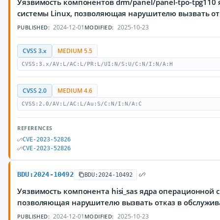
Уязвимость компонентов drm/panel/panel-tpo-tpg110
системы Linux, позволяющая нарушителю вызвать от
2024-12-01
2025-10-23
PUBLISHED:
MODIFIED:
CVSS 3.x
MEDIUM 5.5
CVSS:3.x/AV:L/AC:L/PR:L/UI:N/S:U/C:N/I:N/A:H
CVSS 2.0
MEDIUM 4.6
CVSS:2.0/AV:L/AC:L/Au:S/C:N/I:N/A:C
REFERENCES
CVE-2023-52826
CVE-2023-52826
BDU:2024-10492
BDU:2024-10492
Уязвимость компонента hisi_sas ядра операционной с
позволяющая нарушителю вызвать отказ в обслужи
2024-12-01
2025-10-23
PUBLISHED:
MODIFIED: