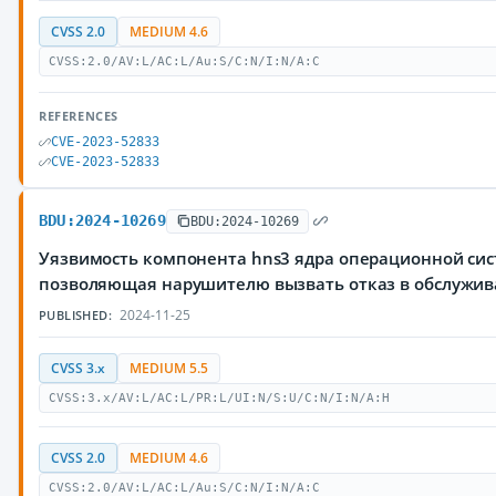
CVSS 2.0
MEDIUM 4.6
CVSS:2.0/AV:L/AC:L/Au:S/C:N/I:N/A:C
REFERENCES
CVE-2023-52833
CVE-2023-52833
BDU:2024-10269
BDU:2024-10269
Уязвимость компонента hns3 ядра операционной сис
позволяющая нарушителю вызвать отказ в обслужи
2024-11-25
PUBLISHED:
CVSS 3.x
MEDIUM 5.5
CVSS:3.x/AV:L/AC:L/PR:L/UI:N/S:U/C:N/I:N/A:H
CVSS 2.0
MEDIUM 4.6
CVSS:2.0/AV:L/AC:L/Au:S/C:N/I:N/A:C