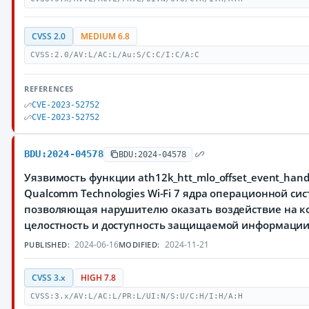
CVSS 2.0
MEDIUM 6.8
CVSS:2.0/AV:L/AC:L/Au:S/C:C/I:C/A:C
REFERENCES
CVE-2023-52752
CVE-2023-52752
BDU:2024-04578
BDU:2024-04578
Уязвимость функции ath12k_htt_mlo_offset_event_hand
Qualcomm Technologies Wi-Fi 7 ядра операционной сис
позволяющая нарушителю оказать воздействие на к
целостность и доступность защищаемой информаци
2024-06-16
2024-11-21
PUBLISHED:
MODIFIED:
CVSS 3.x
HIGH 7.8
CVSS:3.x/AV:L/AC:L/PR:L/UI:N/S:U/C:H/I:H/A:H