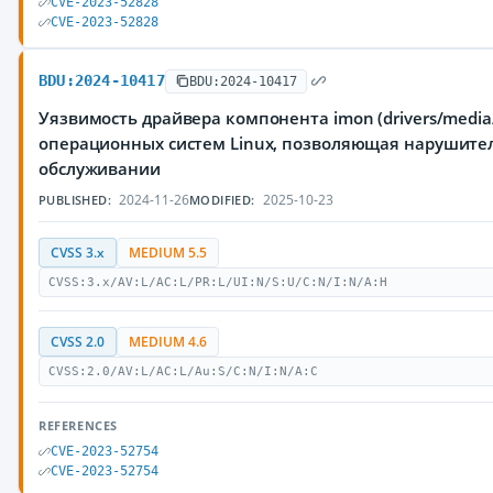
CVE-2023-52828
CVE-2023-52828
BDU:2024-10417
BDU:2024-10417
Уязвимость драйвера компонента imon (drivers/media/
операционных систем Linux, позволяющая нарушител
обслуживании
2024-11-26
2025-10-23
PUBLISHED:
MODIFIED:
CVSS 3.x
MEDIUM 5.5
CVSS:3.x/AV:L/AC:L/PR:L/UI:N/S:U/C:N/I:N/A:H
CVSS 2.0
MEDIUM 4.6
CVSS:2.0/AV:L/AC:L/Au:S/C:N/I:N/A:C
REFERENCES
CVE-2023-52754
CVE-2023-52754