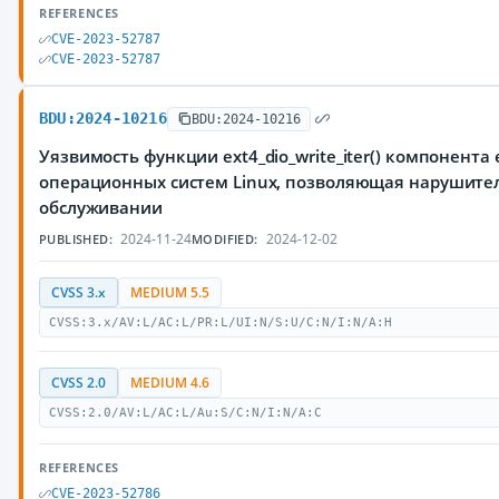
REFERENCES
CVE-2023-52787
CVE-2023-52787
BDU:2024-10216
BDU:2024-10216
Уязвимость функции ext4_dio_write_iter() компонента 
операционных систем Linux, позволяющая нарушител
обслуживании
2024-11-24
2024-12-02
PUBLISHED:
MODIFIED:
CVSS 3.x
MEDIUM 5.5
CVSS:3.x/AV:L/AC:L/PR:L/UI:N/S:U/C:N/I:N/A:H
CVSS 2.0
MEDIUM 4.6
CVSS:2.0/AV:L/AC:L/Au:S/C:N/I:N/A:C
REFERENCES
CVE-2023-52786