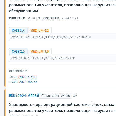
разыменования указателя, позволяющая нарушителю
обслуживании
2024-09-12
2024-11-21
PUBLISHED:
MODIFIED:
CVSS 3.x
MEDIUM 6.2
CVSS:3.x/AV:L/AC:L/PR:N/UI:N/S:U/C:N/I:N/A:H
CVSS 2.0
MEDIUM 4.9
CVSS:2.0/AV:L/AC:L/Au:N/C:N/I:N/A:C
REFERENCES
CVE-2023-52765
CVE-2023-52765
BDU:2024-06986
BDU:2024-06986
Уязвимость ядра операционной системы Linux, связ
разыменования указателя, позволяющая нарушителю