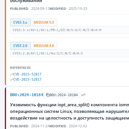
обслуживании
2024-09-12
2025-10-23
PUBLISHED:
MODIFIED:
CVSS 3.x
MEDIUM 5.5
CVSS:3.x/AV:L/AC:L/PR:L/UI:N/S:U/C:N/I:N/A:H
CVSS 2.0
MEDIUM 4.6
CVSS:2.0/AV:L/AC:L/Au:S/C:N/I:N/A:C
REFERENCES
CVE-2023-52817
CVE-2023-52817
BDU:2024-10184
BDU:2024-10184
Уязвимость функции iopt_area_split() компонента iom
операционных систем Linux, позволяющая нарушите
воздействие на целостность и доступность защища
2024-11-24
2024-12-02
PUBLISHED:
MODIFIED: