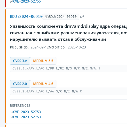
CVE-2023-52755
BDU:2024-06910
BDU:2024-06910
Уязвимость компонента drm/amd/display ядра операц
связанная с ошибками разыменования указателя, п
нарушителю вызвать отказ в обслуживании
2024-09-12
2025-10-23
PUBLISHED:
MODIFIED:
CVSS 3.x
MEDIUM 5.5
CVSS:3.x/AV:L/AC:L/PR:L/UI:N/S:U/C:N/I:N/A:H
CVSS 2.0
MEDIUM 4.6
CVSS:2.0/AV:L/AC:L/Au:S/C:N/I:N/A:C
REFERENCES
CVE-2023-52753
CVE-2023-52753