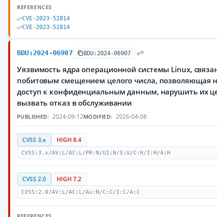
REFERENCES
CVE-2023-52814
CVE-2023-52814
BDU:2024-06907
BDU:2024-06907
Уязвимость ядра операционной системы Linux, связ
побитовым смещением целого числа, позволяющая 
доступ к конфиденциальным данным, нарушить их це
вызвать отказ в обслуживании
2024-09-12
2026-04-08
PUBLISHED:
MODIFIED:
CVSS 3.x
HIGH 8.4
CVSS:3.x/AV:L/AC:L/PR:N/UI:N/S:U/C:H/I:H/A:H
CVSS 2.0
HIGH 7.2
CVSS:2.0/AV:L/AC:L/Au:N/C:C/I:C/A:C
REFERENCES