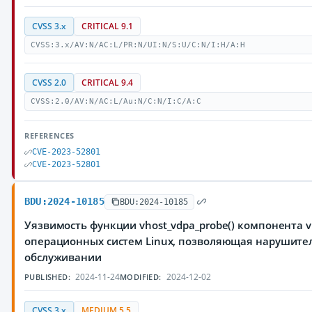
CVSS 3.x
CRITICAL 9.1
CVSS:3.x/AV:N/AC:L/PR:N/UI:N/S:U/C:N/I:H/A:H
CVSS 2.0
CRITICAL 9.4
CVSS:2.0/AV:N/AC:L/Au:N/C:N/I:C/A:C
REFERENCES
CVE-2023-52801
CVE-2023-52801
BDU:2024-10185
BDU:2024-10185
Уязвимость функции vhost_vdpa_probe() компонента v
операционных систем Linux, позволяющая нарушител
обслуживании
2024-11-24
2024-12-02
PUBLISHED:
MODIFIED:
CVSS 3.x
MEDIUM 5.5