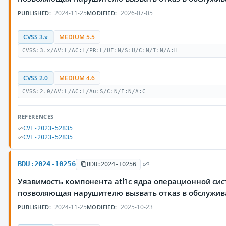
2024-11-25
2026-07-05
PUBLISHED:
MODIFIED:
CVSS 3.x
MEDIUM 5.5
CVSS:3.x/AV:L/AC:L/PR:L/UI:N/S:U/C:N/I:N/A:H
CVSS 2.0
MEDIUM 4.6
CVSS:2.0/AV:L/AC:L/Au:S/C:N/I:N/A:C
REFERENCES
CVE-2023-52835
CVE-2023-52835
BDU:2024-10256
BDU:2024-10256
Уязвимость компонента atl1c ядра операционной сис
позволяющая нарушителю вызвать отказ в обслужи
2024-11-25
2025-10-23
PUBLISHED:
MODIFIED: