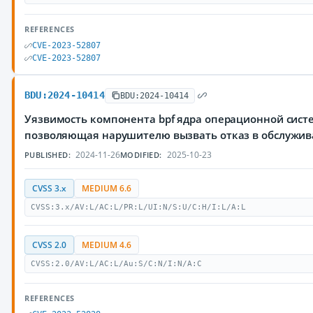
REFERENCES
CVE-2023-52807
CVE-2023-52807
BDU:2024-10414
BDU:2024-10414
Уязвимость компонента bpf ядра операционной систе
позволяющая нарушителю вызвать отказ в обслужи
2024-11-26
2025-10-23
PUBLISHED:
MODIFIED:
CVSS 3.x
MEDIUM 6.6
CVSS:3.x/AV:L/AC:L/PR:L/UI:N/S:U/C:H/I:L/A:L
CVSS 2.0
MEDIUM 4.6
CVSS:2.0/AV:L/AC:L/Au:S/C:N/I:N/A:C
REFERENCES