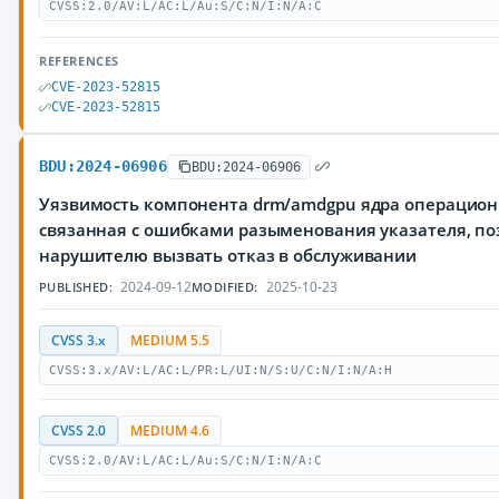
CVSS:2.0/AV:L/AC:L/Au:S/C:N/I:N/A:C
REFERENCES
CVE-2023-52815
CVE-2023-52815
BDU:2024-06906
BDU:2024-06906
Уязвимость компонента drm/amdgpu ядра операционн
связанная с ошибками разыменования указателя, п
нарушителю вызвать отказ в обслуживании
2024-09-12
2025-10-23
PUBLISHED:
MODIFIED:
CVSS 3.x
MEDIUM 5.5
CVSS:3.x/AV:L/AC:L/PR:L/UI:N/S:U/C:N/I:N/A:H
CVSS 2.0
MEDIUM 4.6
CVSS:2.0/AV:L/AC:L/Au:S/C:N/I:N/A:C