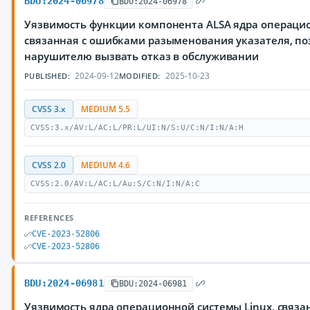
BDU:2024-06978
BDU:2024-06978
Уязвимость функции компонента ALSA ядра операцио
связанная с ошибками разыменования указателя, п
нарушителю вызвать отказ в обслуживании
2024-09-12
2025-10-23
PUBLISHED:
MODIFIED:
CVSS 3.x
MEDIUM 5.5
CVSS:3.x/AV:L/AC:L/PR:L/UI:N/S:U/C:N/I:N/A:H
CVSS 2.0
MEDIUM 4.6
CVSS:2.0/AV:L/AC:L/Au:S/C:N/I:N/A:C
REFERENCES
CVE-2023-52806
CVE-2023-52806
BDU:2024-06981
BDU:2024-06981
Уязвимость ядра операционной системы Linux, связ