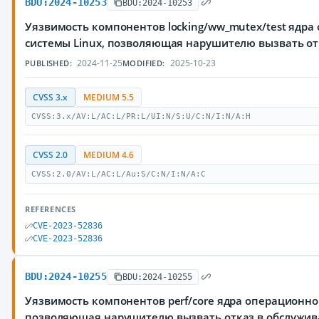
BDU:2024-10253
BDU:2024-10253
Уязвимость компонентов locking/ww_mutex/test ядр
системы Linux, позволяющая нарушителю вызвать от
2024-11-25
2025-10-23
PUBLISHED:
MODIFIED:
CVSS 3.x
MEDIUM 5.5
CVSS:3.x/AV:L/AC:L/PR:L/UI:N/S:U/C:N/I:N/A:H
CVSS 2.0
MEDIUM 4.6
CVSS:2.0/AV:L/AC:L/Au:S/C:N/I:N/A:C
REFERENCES
CVE-2023-52836
CVE-2023-52836
BDU:2024-10255
BDU:2024-10255
Уязвимость компонентов perf/core ядра операционно
позволяющая нарушителю вызвать отказ в обслужи