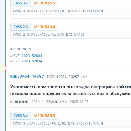
CVSS 3.x
MEDIUM 5.5
CVSS:3.x/AV:L/AC:L/PR:L/UI:N/S:U/C:N/I:N/A:H
CVSS 2.0
MEDIUM 4.6
CVSS:2.0/AV:L/AC:L/Au:S/C:N/I:N/A:C
REFERENCES
CVE-2023-52834
CVE-2023-52834
BDU:2024-10257
BDU:2024-10257
Уязвимость компонента btusb ядра операционной сис
позволяющая нарушителю вызвать отказ в обслужи
2024-11-25
2025-10-23
PUBLISHED:
MODIFIED:
CVSS 3.x
MEDIUM 5.5
CVSS:3.x/AV:L/AC:L/PR:L/UI:N/S:U/C:N/I:N/A:H