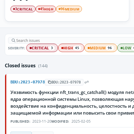
CRITICAL
HIGH
MEDIUM
3
45
96
SEVERITY:
CRITICAL
HIGH
MEDIUM
LOW
3
45
96
Closed issues
(144)
BDU:2023-07978
BDU:2023-07978
Уязвимость функции nft_trans_gc_catchall() модуля net/ne
ядра операционной системы Linux, позволяющая на
воздействие на конфиденциальность, целостность и 
защищаемой информации или повысить свои приви
2023-11-20
2025-02-05
PUBLISHED:
MODIFIED: