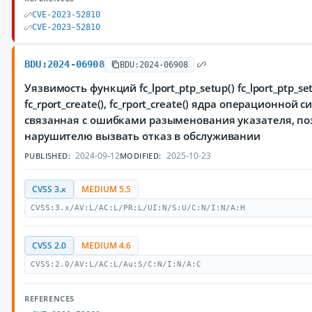
CVE-2023-52810
CVE-2023-52810
BDU:2024-06908
BDU:2024-06908
Уязвимость функций fc_lport_ptp_setup() fc_lport_ptp_setup
fc_rport_create(), fc_rport_create() ядра операционной с
связанная с ошибками разыменования указателя, п
нарушителю вызвать отказ в обслуживании
2024-09-12
2025-10-23
PUBLISHED:
MODIFIED:
CVSS 3.x
MEDIUM 5.5
CVSS:3.x/AV:L/AC:L/PR:L/UI:N/S:U/C:N/I:N/A:H
CVSS 2.0
MEDIUM 4.6
CVSS:2.0/AV:L/AC:L/Au:S/C:N/I:N/A:C
REFERENCES