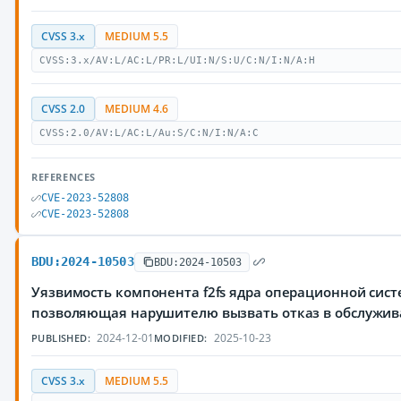
CVSS 3.x
MEDIUM 5.5
CVSS:3.x/AV:L/AC:L/PR:L/UI:N/S:U/C:N/I:N/A:H
CVSS 2.0
MEDIUM 4.6
CVSS:2.0/AV:L/AC:L/Au:S/C:N/I:N/A:C
REFERENCES
CVE-2023-52808
CVE-2023-52808
BDU:2024-10503
BDU:2024-10503
Уязвимость компонента f2fs ядра операционной сист
позволяющая нарушителю вызвать отказ в обслужи
2024-12-01
2025-10-23
PUBLISHED:
MODIFIED:
CVSS 3.x
MEDIUM 5.5