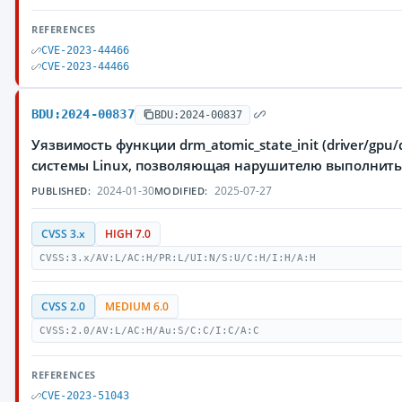
REFERENCES
CVE-2023-44466
CVE-2023-44466
BDU:2024-00837
BDU:2024-00837
Уязвимость функции drm_atomic_state_init (driver/gpu
системы Linux, позволяющая нарушителю выполнить
2024-01-30
2025-07-27
PUBLISHED:
MODIFIED:
CVSS 3.x
HIGH 7.0
CVSS:3.x/AV:L/AC:H/PR:L/UI:N/S:U/C:H/I:H/A:H
CVSS 2.0
MEDIUM 6.0
CVSS:2.0/AV:L/AC:H/Au:S/C:C/I:C/A:C
REFERENCES
CVE-2023-51043