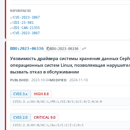
REFERENCES
CVE-2023-3867
ZDI-23-981
ZDI-CAN-21355
CVE-2023-3867
BDU:2023-06336
BDU:2023-06336
Уязвимость драйвера системы хранения данных Ceph (
операционных систем Linux, позволяющая нарушите
вызвать отказ в обслуживании
2023-10-04
2024-11-10
PUBLISHED:
MODIFIED:
CVSS 3.x
HIGH 8.8
CVSS:3.x/AV:N/AC:L/PR:L/UI:N/S:U/C:H/I:H/A:H
CVSS 2.0
CRITICAL 9.0
CVSS:2.0/AV:N/AC:L/Au:S/C:C/I:C/A:C