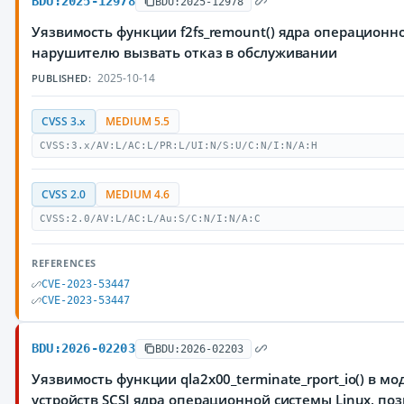
BDU:2025-12978
BDU:2025-12978
Уязвимость функции f2fs_remount() ядра операционн
нарушителю вызвать отказ в обслуживании
2025-10-14
PUBLISHED:
CVSS 3.x
MEDIUM 5.5
CVSS:3.x/AV:L/AC:L/PR:L/UI:N/S:U/C:N/I:N/A:H
CVSS 2.0
MEDIUM 4.6
CVSS:2.0/AV:L/AC:L/Au:S/C:N/I:N/A:C
REFERENCES
CVE-2023-53447
CVE-2023-53447
BDU:2026-02203
BDU:2026-02203
Уязвимость функции qla2x00_terminate_rport_io() в моду
устройств SCSI ядра операционной системы Linux, п