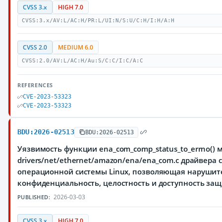
CVSS 3.x
HIGH 7.0
CVSS:3.x/AV:L/AC:H/PR:L/UI:N/S:U/C:H/I:H/A:H
CVSS 2.0
MEDIUM 6.0
CVSS:2.0/AV:L/AC:H/Au:S/C:C/I:C/A:C
REFERENCES
CVE-2023-53323
CVE-2023-53323
BDU:2026-02513
BDU:2026-02513
Уязвимость функции ena_com_comp_status_to_errno() 
drivers/net/ethernet/amazon/ena/ena_com.c драйвера 
операционной системы Linux, позволяющая нарушите
конфиденциальность, целостность и доступность з
2026-03-03
PUBLISHED:
CVSS 3.x
HIGH 7.0