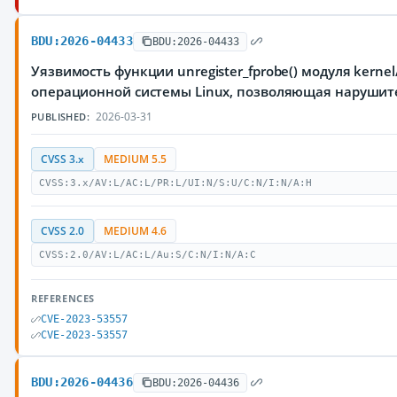
BDU:2026-04433
BDU:2026-04433
Уязвимость функции unregister_fprobe() модуля kernel
операционной системы Linux, позволяющая нарушит
2026-03-31
PUBLISHED:
CVSS 3.x
MEDIUM 5.5
CVSS:3.x/AV:L/AC:L/PR:L/UI:N/S:U/C:N/I:N/A:H
CVSS 2.0
MEDIUM 4.6
CVSS:2.0/AV:L/AC:L/Au:S/C:N/I:N/A:C
REFERENCES
CVE-2023-53557
CVE-2023-53557
BDU:2026-04436
BDU:2026-04436