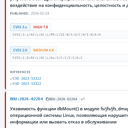
воздействие на конфиденциальность, целостность 
2026-02-24
PUBLISHED:
CVSS 3.x
HIGH 7.8
CVSS:3.x/AV:L/AC:L/PR:L/UI:N/S:U/C:H/I:H/A:H
CVSS 2.0
MEDIUM 6.8
CVSS:2.0/AV:L/AC:L/Au:S/C:C/I:C/A:C
REFERENCES
CVE-2023-53322
CVE-2023-53322
BDU:2026-02264
BDU:2026-02264
Уязвимость функции dbMount() в модуле fs/jfs/jfs_dma
операционной системы Linux, позволяющая нарушит
информации или вызвать отказ в обслуживании