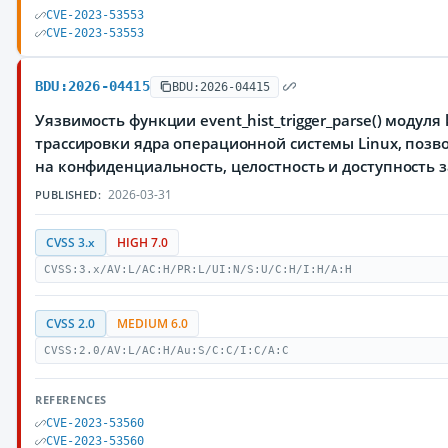
CVE-2023-53553
CVE-2023-53553
BDU:2026-04415
BDU:2026-04415
Уязвимость функции event_hist_trigger_parse() модуля 
трассировки ядра операционной системы Linux, поз
на конфиденциальность, целостность и доступност
2026-03-31
PUBLISHED:
CVSS 3.x
HIGH 7.0
CVSS:3.x/AV:L/AC:H/PR:L/UI:N/S:U/C:H/I:H/A:H
CVSS 2.0
MEDIUM 6.0
CVSS:2.0/AV:L/AC:H/Au:S/C:C/I:C/A:C
REFERENCES
CVE-2023-53560
CVE-2023-53560