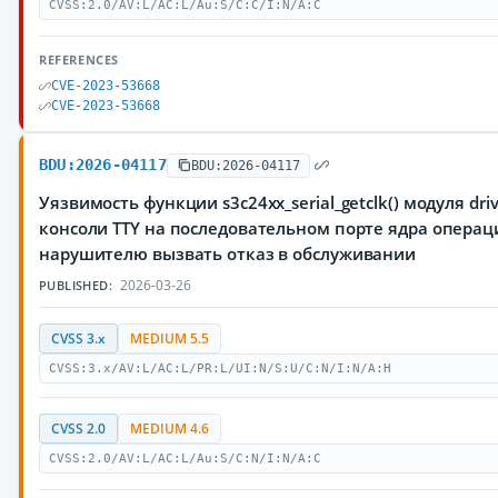
CVSS:2.0/AV:L/AC:L/Au:S/C:C/I:N/A:C
REFERENCES
CVE-2023-53668
CVE-2023-53668
BDU:2026-04117
BDU:2026-04117
Уязвимость функции s3c24xx_serial_getclk() модуля driv
консоли TTY на последовательном порте ядра опера
нарушителю вызвать отказ в обслуживании
2026-03-26
PUBLISHED:
CVSS 3.x
MEDIUM 5.5
CVSS:3.x/AV:L/AC:L/PR:L/UI:N/S:U/C:N/I:N/A:H
CVSS 2.0
MEDIUM 4.6
CVSS:2.0/AV:L/AC:L/Au:S/C:N/I:N/A:C