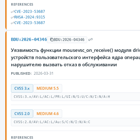
REFERENCES
CVE-2023-53687
RHSA-2024:9315
CVE-2023-53687
BDU:2026-04346
BDU:2026-04346
Уязвимость функции mousevsc_on_receive() модуля dri
устройств пользовательского интерфейса ядра опер
нарушителю вызвать отказ в обслуживании
2026-03-31
PUBLISHED:
CVSS 3.x
MEDIUM 5.5
CVSS:3.x/AV:L/AC:L/PR:L/UI:N/S:U/C:N/I:N/A:H
CVSS 2.0
MEDIUM 4.6
CVSS:2.0/AV:L/AC:L/Au:S/C:N/I:N/A:C
REFERENCES