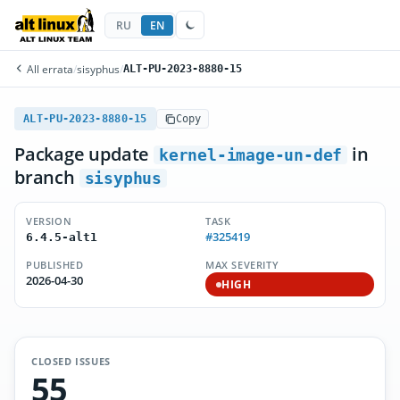
RU
EN
All errata
/
sisyphus
/
ALT-PU-2023-8880-15
ALT-PU-2023-8880-15
Copy
Package update
in
kernel-image-un-def
branch
sisyphus
VERSION
TASK
#325419
6.4.5-alt1
PUBLISHED
MAX SEVERITY
2026-04-30
HIGH
CLOSED ISSUES
55