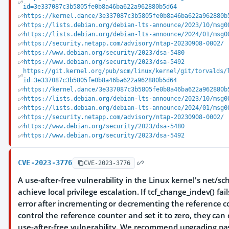
id=3e337087c3b5805fe0b8a46ba622a962880b5d64
https://kernel.dance/3e337087c3b5805fe0b8a46ba622a962880b
https://lists.debian.org/debian-lts-announce/2023/10/msg0
https://lists.debian.org/debian-lts-announce/2024/01/msg0
https://security.netapp.com/advisory/ntap-20230908-0002/
https://www.debian.org/security/2023/dsa-5480
https://www.debian.org/security/2023/dsa-5492
https://git.kernel.org/pub/scm/linux/kernel/git/torvalds/
id=3e337087c3b5805fe0b8a46ba622a962880b5d64
https://kernel.dance/3e337087c3b5805fe0b8a46ba622a962880b
https://lists.debian.org/debian-lts-announce/2023/10/msg0
https://lists.debian.org/debian-lts-announce/2024/01/msg0
https://security.netapp.com/advisory/ntap-20230908-0002/
https://www.debian.org/security/2023/dsa-5480
https://www.debian.org/security/2023/dsa-5492
CVE-2023-3776
CVE-2023-3776
A use-after-free vulnerability in the Linux kernel's net/s
achieve local privilege escalation. If tcf_change_indev() fa
error after incrementing or decrementing the reference coun
control the reference counter and set it to zero, they can 
use-after-free vulnerability. We recommend upgrading p