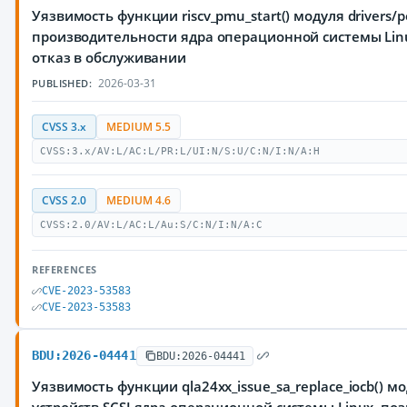
Уязвимость функции riscv_pmu_start() модуля drivers/
производительности ядра операционной системы Li
отказ в обслуживании
2026-03-31
PUBLISHED:
CVSS 3.x
MEDIUM 5.5
CVSS:3.x/AV:L/AC:L/PR:L/UI:N/S:U/C:N/I:N/A:H
CVSS 2.0
MEDIUM 4.6
CVSS:2.0/AV:L/AC:L/Au:S/C:N/I:N/A:C
REFERENCES
CVE-2023-53583
CVE-2023-53583
BDU:2026-04441
BDU:2026-04441
Уязвимость функции qla24xx_issue_sa_replace_iocb() мод