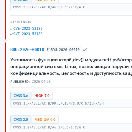
CVSS:2.0/AV:L/AC:H/Au:S/C:C/I:C/A:C
REFERENCES
CVE-2023-53189
CVE-2023-53189
BDU:2026-06010
BDU:2026-06010
Уязвимость функции icmp6_dev() модуля net/ipv6/icmp
операционной системы Linux, позволяющая нарушите
конфиденциальность, целостность и доступность з
2026-04-28
PUBLISHED:
CVSS 3.x
HIGH 7.0
CVSS:3.x/AV:L/AC:H/PR:L/UI:N/S:U/C:H/I:H/A:H
CVSS 2.0
MEDIUM 6.0
CVSS:2.0/AV:L/AC:H/Au:S/C:C/I:C/A:C