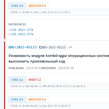
CVSS 2.0
MEDIUM 6.8
CVSS:2.0/AV:L/AC:L/Au:S/C:C/I:C/A:C
REFERENCES
CVE-2023-3776
CVE-2023-3776
BDU:2023-05115
BDU:2023-05115
Уязвимость модуля ksmbd ядра операционных систе
выполнить произвольный код
2023-09-03
2024-05-26
PUBLISHED:
MODIFIED:
CVSS 3.x
HIGH 7.2
CVSS:3.x/AV:N/AC:L/PR:N/UI:N/S:C/C:L/I:N/A:L
CVSS 2.0
MEDIUM 6.4
CVSS:2.0/AV:N/AC:L/Au:N/C:P/I:N/A:P