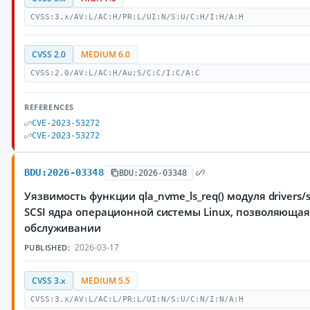
CVSS:3.x/AV:L/AC:H/PR:L/UI:N/S:U/C:H/I:H/A:H
CVSS 2.0
MEDIUM 6.0
CVSS:2.0/AV:L/AC:H/Au:S/C:C/I:C/A:C
REFERENCES
CVE-2023-53272
CVE-2023-53272
BDU:2026-03348
BDU:2026-03348
Уязвимость функции qla_nvme_ls_req() модуля drivers/s
SCSI ядра операционной системы Linux, позволяюща
обслуживании
2026-03-17
PUBLISHED:
CVSS 3.x
MEDIUM 5.5
CVSS:3.x/AV:L/AC:L/PR:L/UI:N/S:U/C:N/I:N/A:H