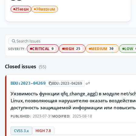
HIGH
MEDIUM
25
30
SEVERITY:
CRITICAL
HIGH
MEDIUM
LOW
0
25
30
Closed issues
(55)
BDU:2023-04269
BDU:2023-04269
Уязвимость функции qfq_change_agg() в модуле net/sc
Linux, позволяющая нарушителю оказать воздействи
доступность защищаемой информации или повысить 
2023-07-31
2025-08-18
PUBLISHED:
MODIFIED:
CVSS 3.x
HIGH 7.8