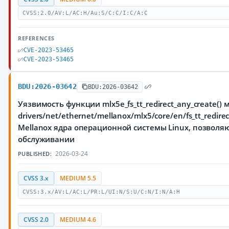
CVSS:2.0/AV:L/AC:H/Au:S/C:C/I:C/A:C
REFERENCES
CVE-2023-53465
CVE-2023-53465
BDU:2026-03642
BDU:2026-03642
Уязвимость функции mlx5e_fs_tt_redirect_any_create() 
drivers/net/ethernet/mellanox/mlx5/core/en/fs_tt_redir
Mellanox ядра операционной системы Linux, позвол
обслуживании
2026-03-24
PUBLISHED:
CVSS 3.x
MEDIUM 5.5
CVSS:3.x/AV:L/AC:L/PR:L/UI:N/S:U/C:N/I:N/A:H
CVSS 2.0
MEDIUM 4.6