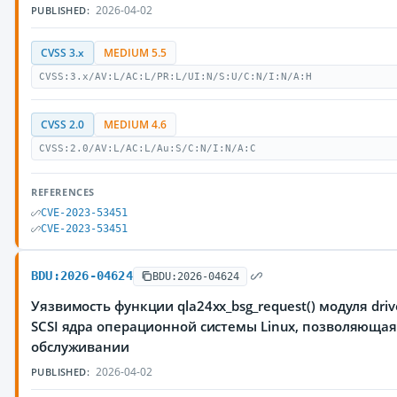
2026-04-02
PUBLISHED:
CVSS 3.x
MEDIUM 5.5
CVSS:3.x/AV:L/AC:L/PR:L/UI:N/S:U/C:N/I:N/A:H
CVSS 2.0
MEDIUM 4.6
CVSS:2.0/AV:L/AC:L/Au:S/C:N/I:N/A:C
REFERENCES
CVE-2023-53451
CVE-2023-53451
BDU:2026-04624
BDU:2026-04624
Уязвимость функции qla24xx_bsg_request() модуля drive
SCSI ядра операционной системы Linux, позволяюща
обслуживании
2026-04-02
PUBLISHED: