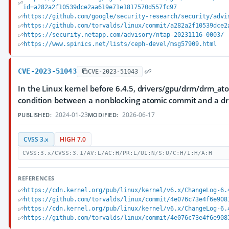
id=a282a2f10539dce2aa619e71e1817570d557fc97
https://github.com/google/security-research/security/advi
https://github.com/torvalds/linux/commit/a282a2f10539dce2
https://security.netapp.com/advisory/ntap-20231116-0003/
https://www.spinics.net/lists/ceph-devel/msg57909.html
CVE-2023-51043
CVE-2023-51043
In the Linux kernel before 6.4.5, drivers/gpu/drm/drm_ato
condition between a nonblocking atomic commit and a dr
2024-01-23
2026-06-17
PUBLISHED:
MODIFIED:
CVSS 3.x
HIGH 7.0
CVSS:3.x/CVSS:3.1/AV:L/AC:H/PR:L/UI:N/S:U/C:H/I:H/A:H
REFERENCES
https://cdn.kernel.org/pub/linux/kernel/v6.x/ChangeLog-6.
https://github.com/torvalds/linux/commit/4e076c73e4f6e908
https://cdn.kernel.org/pub/linux/kernel/v6.x/ChangeLog-6.
https://github.com/torvalds/linux/commit/4e076c73e4f6e908