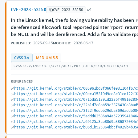
CVE-2023-53150
CVE-2023-53150
In the Linux kernel, the following vulnerability has been r
dereferenced Klocwork tool reported pointer 'rport' return
be NULL and will be dereferenced. Add a fix to validate rp
2025-09-15
2026-06-17
PUBLISHED:
MODIFIED:
CVSS 3.x
MEDIUM 5.5
CVSS:3.x/CVSS:3.1/AV:L/AC:L/PR:L/UI:N/S:U/C:N/I:N/A:H
REFERENCES
https://git.kernel.org/stable/c/005961bd8f066fe931104f67c
https://git.kernel.org/stable/c/00eca15319d9ce8c31cdf22f3
https://git.kernel.org/stable/c/0715da51391d223bf4981e283
https://git.kernel.org/stable/c/22b1d7c8bb59c3376430a8bad
https://git.kernel.org/stable/c/3f22f9ddbb29dba369daddb08
https://git.kernel.org/stable/c/5addd62586a94a57235941846
https://git.kernel.org/stable/c/a69125a3ce88d9a386872034e
https://git.kernel.org/stable/c/b06d1b525364bbcf4929b4b35