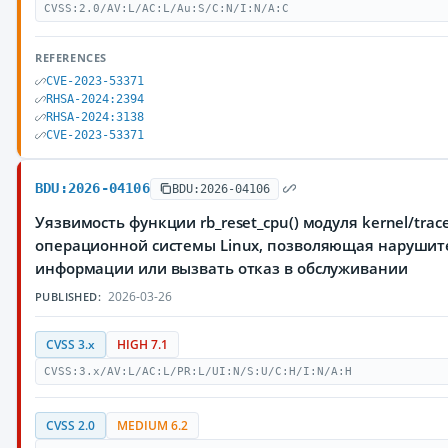
CVSS:2.0/AV:L/AC:L/Au:S/C:N/I:N/A:C
REFERENCES
CVE-2023-53371
RHSA-2024:2394
RHSA-2024:3138
CVE-2023-53371
BDU:2026-04106
BDU:2026-04106
Уязвимость функции rb_reset_cpu() модуля kernel/trac
операционной системы Linux, позволяющая нарушит
информации или вызвать отказ в обслуживании
2026-03-26
PUBLISHED:
CVSS 3.x
HIGH 7.1
CVSS:3.x/AV:L/AC:L/PR:L/UI:N/S:U/C:H/I:N/A:H
CVSS 2.0
MEDIUM 6.2