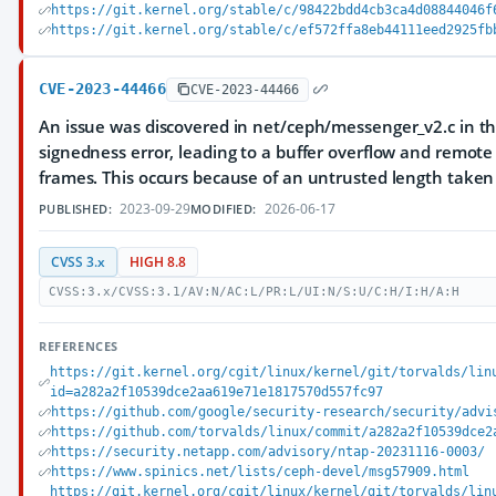
https://git.kernel.org/stable/c/98422bdd4cb3ca4d08844046f
https://git.kernel.org/stable/c/ef572ffa8eb44111eed2925fb
CVE-2023-44466
CVE-2023-44466
An issue was discovered in net/ceph/messenger_v2.c in the
signedness error, leading to a buffer overflow and remot
frames. This occurs because of an untrusted length taken
2023-09-29
2026-06-17
PUBLISHED:
MODIFIED:
CVSS 3.x
HIGH 8.8
CVSS:3.x/CVSS:3.1/AV:N/AC:L/PR:L/UI:N/S:U/C:H/I:H/A:H
REFERENCES
https://git.kernel.org/cgit/linux/kernel/git/torvalds/lin
id=a282a2f10539dce2aa619e71e1817570d557fc97
https://github.com/google/security-research/security/advi
https://github.com/torvalds/linux/commit/a282a2f10539dce2
https://security.netapp.com/advisory/ntap-20231116-0003/
https://www.spinics.net/lists/ceph-devel/msg57909.html
https://git.kernel.org/cgit/linux/kernel/git/torvalds/lin