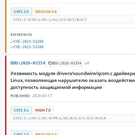
CVSS 2.0
MEDIUM 4.6
CVSS:2.0/AV:L/AC:L/Au:S/C:N/I:N/A:C
REFERENCES
CVE-2023-53280
CVE-2023-53280
BDU:2026-03354
BDU:2026-03354
Уязвимость модуля drivers/soundwire/qcom.c драйве
Linux, позволяющая нарушителю оказать воздействи
доступность защищаемой информации
2026-03-17
PUBLISHED:
CVSS 3.x
HIGH 7.0
CVSS:3.x/AV:L/AC:H/PR:L/UI:N/S:U/C:H/I:H/A:H
CVSS 2.0
MEDIUM 6.0