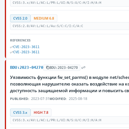
CVSS:3.x/AV:L/AC:L/PR:L/UI:N/S:U/C:H/I:H/A:H
CVSS 2.0
MEDIUM 6.8
CVSS:2.0/AV:L/AC:L/Au:S/C:C/I:C/A:C
REFERENCES
CVE-2023-3611
CVE-2023-3611
BDU:2023-04270
BDU:2023-04270
Уязвимость функции fw_set_parms() в модуле net/sche
позволяющая нарушителю оказать воздействие на к
доступность защищаемой информации и повысить с
2023-07-31
2025-08-18
PUBLISHED:
MODIFIED:
CVSS 3.x
HIGH 7.8
CVSS:3.x/AV:L/AC:L/PR:L/UI:N/S:U/C:H/I:H/A:H