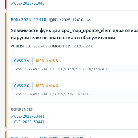
CVE-2023-51043
BDU:2025-12410
BDU:2025-12410
Уязвимость функции cpu_map_update_elem ядра опер
нарушителю вызвать отказ в обслуживании
2025-09-30
2026-02-16
PUBLISHED:
MODIFIED:
CVSS 3.x
MEDIUM 5.5
CVSS:3.x/AV:L/AC:L/PR:L/UI:N/S:U/C:N/I:N/A:H
CVSS 2.0
MEDIUM 4.6
CVSS:2.0/AV:L/AC:L/Au:S/C:N/I:N/A:C
REFERENCES
CVE-2023-53441
CVE-2023-53441