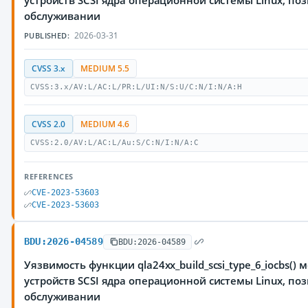
устройств SCSI ядра операционной системы Linux, п
обслуживании
2026-03-31
PUBLISHED:
CVSS 3.x
MEDIUM 5.5
CVSS:3.x/AV:L/AC:L/PR:L/UI:N/S:U/C:N/I:N/A:H
CVSS 2.0
MEDIUM 4.6
CVSS:2.0/AV:L/AC:L/Au:S/C:N/I:N/A:C
REFERENCES
CVE-2023-53603
CVE-2023-53603
BDU:2026-04589
BDU:2026-04589
Уязвимость функции qla24xx_build_scsi_type_6_iocbs() мо
устройств SCSI ядра операционной системы Linux, п
обслуживании