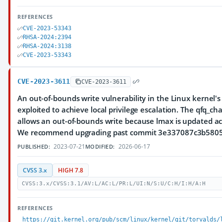
REFERENCES
CVE-2023-53343
RHSA-2024:2394
RHSA-2024:3138
CVE-2023-53343
CVE-2023-3611
CVE-2023-3611
An out-of-bounds write vulnerability in the Linux kernel
exploited to achieve local privilege escalation. The qfq_c
allows an out-of-bounds write because lmax is updated ac
We recommend upgrading past commit 3e337087c3b580
2023-07-21
2026-06-17
PUBLISHED:
MODIFIED:
CVSS 3.x
HIGH 7.8
CVSS:3.x/CVSS:3.1/AV:L/AC:L/PR:L/UI:N/S:U/C:H/I:H/A:H
REFERENCES
https://git.kernel.org/pub/scm/linux/kernel/git/torvalds/