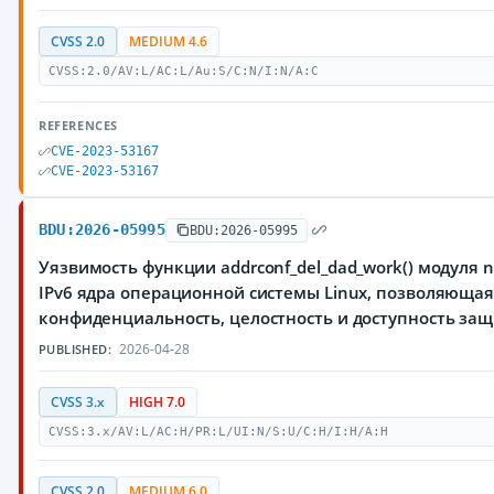
CVSS 2.0
MEDIUM 4.6
CVSS:2.0/AV:L/AC:L/Au:S/C:N/I:N/A:C
REFERENCES
CVE-2023-53167
CVE-2023-53167
BDU:2026-05995
BDU:2026-05995
Уязвимость функции addrconf_del_dad_work() модуля n
IPv6 ядра операционной системы Linux, позволяюща
конфиденциальность, целостность и доступность з
2026-04-28
PUBLISHED:
CVSS 3.x
HIGH 7.0
CVSS:3.x/AV:L/AC:H/PR:L/UI:N/S:U/C:H/I:H/A:H
CVSS 2.0
MEDIUM 6.0