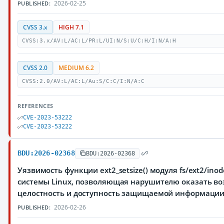
2026-02-25
PUBLISHED:
CVSS 3.x
HIGH 7.1
CVSS:3.x/AV:L/AC:L/PR:L/UI:N/S:U/C:H/I:N/A:H
CVSS 2.0
MEDIUM 6.2
CVSS:2.0/AV:L/AC:L/Au:S/C:C/I:N/A:C
REFERENCES
CVE-2023-53222
CVE-2023-53222
BDU:2026-02368
BDU:2026-02368
Уязвимость функции ext2_setsize() модуля fs/ext2/in
системы Linux, позволяющая нарушителю оказать во
целостность и доступность защищаемой информаци
2026-02-26
PUBLISHED: