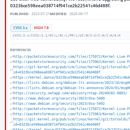
0323bce598eea038714f941ce2b22541c46d488f.
2023-07-21
2026-06-17
PUBLISHED:
MODIFIED:
CVSS 3.x
HIGH 7.8
CVSS:3.x/CVSS:3.1/AV:L/AC:L/PR:L/UI:N/S:U/C:H/I:H/A:H
REFERENCES
http://packetstormsecurity.com/files/175072/Kernel-Live-P
http://packetstormsecurity.com/files/175963/Kernel-Live-P
https://git.kernel.org/pub/scm/linux/kernel/git/torvalds/
id=0323bce598eea038714f941ce2b22541c46d488f
https://kernel.dance/0323bce598eea038714f941ce2b22541c46d
https://lists.debian.org/debian-lts-announce/2023/10/msg0
https://lists.debian.org/debian-lts-announce/2024/01/msg0
https://security.netapp.com/advisory/ntap-20240202-0003/
https://www.debian.org/security/2023/dsa-5480
https://www.debian.org/security/2023/dsa-5492
http://packetstormsecurity.com/files/175072/Kernel-Live-P
http://packetstormsecurity.com/files/175963/Kernel-Live-P
https://git.kernel.org/pub/scm/linux/kernel/git/torvalds/
id=0323bce598eea038714f941ce2b22541c46d488f
https://kernel.dance/0323bce598eea038714f941ce2b22541c46d