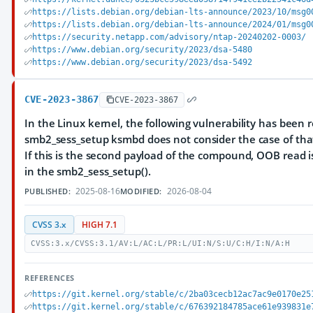
https://lists.debian.org/debian-lts-announce/2023/10/msg0
https://lists.debian.org/debian-lts-announce/2024/01/msg0
https://security.netapp.com/advisory/ntap-20240202-0003/
https://www.debian.org/security/2023/dsa-5480
https://www.debian.org/security/2023/dsa-5492
CVE-2023-3867
CVE-2023-3867
In the Linux kernel, the following vulnerability has been 
smb2_sess_setup ksmbd does not consider the case of tha
If this is the second payload of the compound, OOB read i
in the smb2_sess_setup().
2025-08-16
2026-08-04
PUBLISHED:
MODIFIED:
CVSS 3.x
HIGH 7.1
CVSS:3.x/CVSS:3.1/AV:L/AC:L/PR:L/UI:N/S:U/C:H/I:N/A:H
REFERENCES
https://git.kernel.org/stable/c/2ba03cecb12ac7ac9e0170e25
https://git.kernel.org/stable/c/676392184785ace61e939831e