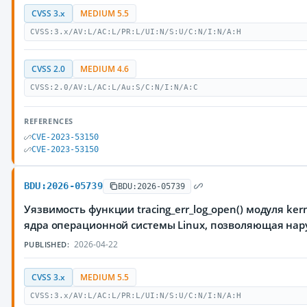
CVSS 3.x
MEDIUM 5.5
CVSS:3.x/AV:L/AC:L/PR:L/UI:N/S:U/C:N/I:N/A:H
CVSS 2.0
MEDIUM 4.6
CVSS:2.0/AV:L/AC:L/Au:S/C:N/I:N/A:C
REFERENCES
CVE-2023-53150
CVE-2023-53150
BDU:2026-05739
BDU:2026-05739
Уязвимость функции tracing_err_log_open() модуля ker
ядра операционной системы Linux, позволяющая нар
2026-04-22
PUBLISHED:
CVSS 3.x
MEDIUM 5.5
CVSS:3.x/AV:L/AC:L/PR:L/UI:N/S:U/C:N/I:N/A:H