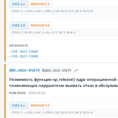
CVSS 3.x
MEDIUM 5.5
CVSS:3.x/AV:L/AC:L/PR:L/UI:N/S:U/C:N/I:N/A:H
CVSS 2.0
MEDIUM 4.6
CVSS:2.0/AV:L/AC:L/Au:S/C:N/I:N/A:C
REFERENCES
CVE-2023-53608
CVE-2023-53608
BDU:2026-05879
BDU:2026-05879
Уязвимость функции op_release() ядра операционной 
позволяющая нарушителю вызвать отказ в обслужи
2026-04-26
PUBLISHED:
CVSS 3.x
MEDIUM 5.5
CVSS:3.x/AV:L/AC:L/PR:L/UI:N/S:U/C:N/I:N/A:H