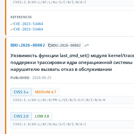
CVSS:2.0/AV:L/AC:L/Au:S/C:N/I:N/A:C
REFERENCES
CVE-2023-53464
CVE-2023-53464
BDU:2026-08802
BDU:2026-08802
Уязвимость функции last_cmd_set() модуля kernel/trace
поддержки трассировки ядра операционной системы 
нарушителю вызвать отказ в обслуживании
2026-06-25
PUBLISHED:
CVSS 3.x
MEDIUM 4.7
CVSS:3.x/AV:L/AC:H/PR:L/UI:N/S:U/C:N/I:N/A:H
CVSS 2.0
LOW 3.8
CVSS:2.0/AV:L/AC:H/Au:S/C:N/I:N/A:C