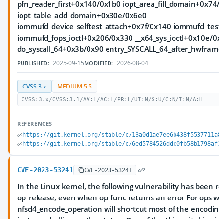
pfn_reader_first+0x140/0x1b0 iopt_area_fill_domain+0x74
iopt_table_add_domain+0x30e/0x6e0
iommufd_device_selftest_attach+0x7f/0x140 iommufd_tes
iommufd_fops_ioctl+0x206/0x330 __x64_sys_ioctl+0x10e/0
do_syscall_64+0x3b/0x90 entry_SYSCALL_64_after_hwfra
2025-09-15
2026-08-04
PUBLISHED:
MODIFIED:
CVSS 3.x
MEDIUM 5.5
CVSS:3.x/CVSS:3.1/AV:L/AC:L/PR:L/UI:N/S:U/C:N/I:N/A:H
REFERENCES
https://git.kernel.org/stable/c/13a0d1ae7ee6b438f5537711a
https://git.kernel.org/stable/c/6ed5784526ddc0fb58b1798af
CVE-2023-53241
CVE-2023-53241
In the Linux kernel, the following vulnerability has been re
op_release, even when op_func returns an error For ops wit
nfsd4_encode_operation will shortcut most of the encodin