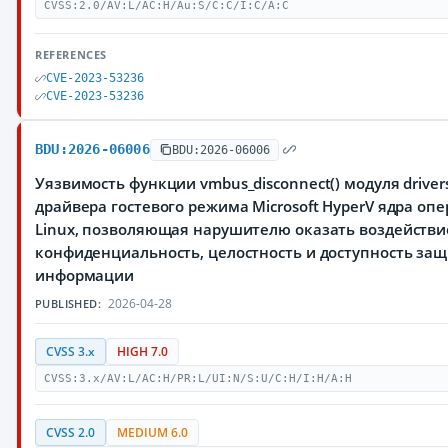
CVSS:2.0/AV:L/AC:H/Au:S/C:C/I:C/A:C
REFERENCES
CVE-2023-53236
CVE-2023-53236
BDU:2026-06006
BDU:2026-06006
Уязвимость функции vmbus_disconnect() модуля drivers
драйвера гостевого режима Microsoft HyperV ядра о
Linux, позволяющая нарушителю оказать воздействи
конфиденциальность, целостность и доступность з
информации
2026-04-28
PUBLISHED:
CVSS 3.x
HIGH 7.0
CVSS:3.x/AV:L/AC:H/PR:L/UI:N/S:U/C:H/I:H/A:H
CVSS 2.0
MEDIUM 6.0