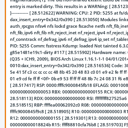
entry is marked dirty. This results in a WARNing: [ 28.512349
]------------ [ 28.512622] WARNING: CPU: 2 PID: 5255 at fs/d
dax_insert_entry+0x342/0x390 [ 28.513050] Modules linke
auth_rpcgss nfsv4 nfs lockd grace fscache netfs nft_fib_inet
nft_fib_ipv6 nft_fib nft_reject_inet nf_reject_ipv4 nf_reject_i
nf_conntrack nf_defrag_ipv6 nf_defrag_ipv4 ip_set nf_table
PID: 5255 Comm: fsstress Kdump: loaded Not tainted 6.3.
g85e1481e19c1-dirty #117 [ 28.515902] Hardware name:
(Q35 + ICH9, 2009), BIOS Arch Linux 1.16.1-1-1 04/01/2014
0010:dax_insert_entry+0x342/0x390 [ 28.516536] Code: 30
5e 41 5f c3 cc cc cc cc 48 8b 45 20 48 83 c0 01 e9 e2 fe ff f
01 e9 cd fe ff ff <0f> 0b e9 53 ff ff ff 48 8b 7c 24 08 31 f6 
[ 28.517417] RSP: 0000:ffffc9000845fb18 EFLAGS: 0001008
0000000000000053 RBX: 0000000000000155 RCX: 00000
28.518113] RDX: 0000000000000000 RSI: ffffffff827525a6 R
28.518515] RBP: ffffea00062092c0 R08: 00000000000000
ffffc9000845f9c8 [ 28.518905] R10: 0000000000000003 R11
R12: 0000000000000155 [ 28.519301] R13: 00000000000
000000000018824b R15: ffff88810cfa76b8 [ 28.519703] FS