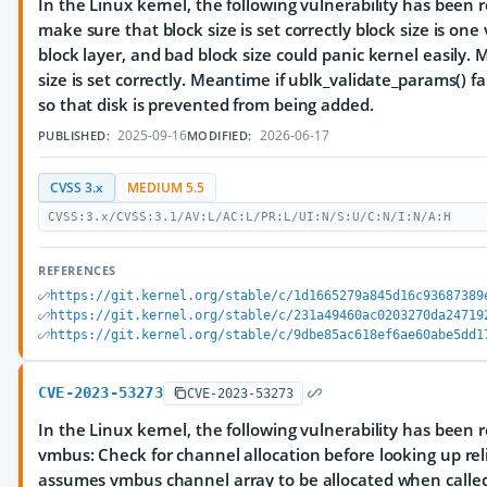
In the Linux kernel, the following vulnerability has been r
make sure that block size is set correctly block size is one 
block layer, and bad block size could panic kernel easily.
size is set correctly. Meantime if ublk_validate_params() f
so that disk is prevented from being added.
2025-09-16
2026-06-17
PUBLISHED:
MODIFIED:
CVSS 3.x
MEDIUM 5.5
CVSS:3.x/CVSS:3.1/AV:L/AC:L/PR:L/UI:N/S:U/C:N/I:N/A:H
REFERENCES
https://git.kernel.org/stable/c/1d1665279a845d16c93687389
https://git.kernel.org/stable/c/231a49460ac0203270da24719
https://git.kernel.org/stable/c/9dbe85ac618ef6ae60abe5dd1
CVE-2023-53273
CVE-2023-53273
In the Linux kernel, the following vulnerability has been r
vmbus: Check for channel allocation before looking up rel
assumes vmbus channel array to be allocated when called