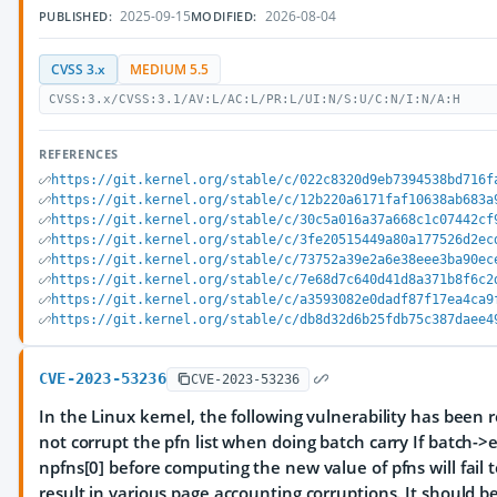
2025-09-15
2026-08-04
PUBLISHED:
MODIFIED:
CVSS 3.x
MEDIUM 5.5
CVSS:3.x/CVSS:3.1/AV:L/AC:L/PR:L/UI:N/S:U/C:N/I:N/A:H
REFERENCES
https://git.kernel.org/stable/c/022c8320d9eb7394538bd716f
https://git.kernel.org/stable/c/12b220a6171faf10638ab683a
https://git.kernel.org/stable/c/30c5a016a37a668c1c07442cf
https://git.kernel.org/stable/c/3fe20515449a80a177526d2ec
https://git.kernel.org/stable/c/73752a39e2a6e38eee3ba90ec
https://git.kernel.org/stable/c/7e68d7c640d41d8a371b8f6c2
https://git.kernel.org/stable/c/a3593082e0dadf87f17ea4ca9
https://git.kernel.org/stable/c/db8d32d6b25fdb75c387daee4
CVE-2023-53236
CVE-2023-53236
In the Linux kernel, the following vulnerability has been
not corrupt the pfn list when doing batch carry If batch->e
npfns[0] before computing the new value of pfns will fail 
result in various page accounting corruptions. It should be