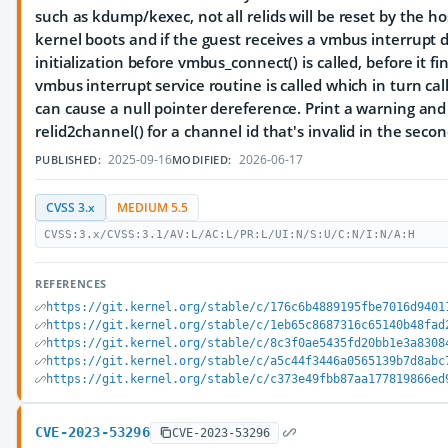
such as kdump/kexec, not all relids will be reset by the 
kernel boots and if the guest receives a vmbus interrupt 
initialization before vmbus_connect() is called, before it finis
vmbus interrupt service routine is called which in turn cal
can cause a null pointer dereference. Print a warning and 
relid2channel() for a channel id that's invalid in the seco
2025-09-16
2026-06-17
PUBLISHED:
MODIFIED:
CVSS 3.x
MEDIUM 5.5
CVSS:3.x/CVSS:3.1/AV:L/AC:L/PR:L/UI:N/S:U/C:N/I:N/A:H
REFERENCES
https://git.kernel.org/stable/c/176c6b4889195fbe7016d9401
https://git.kernel.org/stable/c/1eb65c8687316c65140b48fad
https://git.kernel.org/stable/c/8c3f0ae5435fd20bb1e3a8308
https://git.kernel.org/stable/c/a5c44f3446a0565139b7d8abc
https://git.kernel.org/stable/c/c373e49fbb87aa177819866ed
CVE-2023-53296
CVE-2023-53296