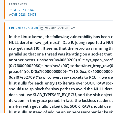
REFERENCES
CVE-2023-53478
CVE-2023-53478
CVE-2023-53198
CVE-2023-53198
In the Linux kernel, the following vulnerability has been r
NULL deref in raw_get_next(). Dae R. Jeong reported a NUL
raw_get_next() [0]. It seems that the repro was running t
parallel so that one thread was iterating on a socket that
another netns. unshare(0x40060200) r0 = syz_open_procf
(0x7f0000002080)='net/raw\x00') socket$inet_icmp_raw(0x
pread64(r0, &(0x7f0000000000)=""/10, 0xa, 0x100000000
0daf07e52709 ("raw: convert raw sockets to RCU"), we u
hlist_nulls_for_each_entry() to iterate over SOCK_RAW so
should use spinlock for slow paths to avoid the NULL der
does not use SLAB_TYPESAFE_BY_RCU, and the slab object 
iteration in the grace period. In fact, the lockless readers
marker with get_nulls_value(). So, SOCK_RAW should use hl
hlist_nulls. Instead of adding an unnecessary barrier by sk