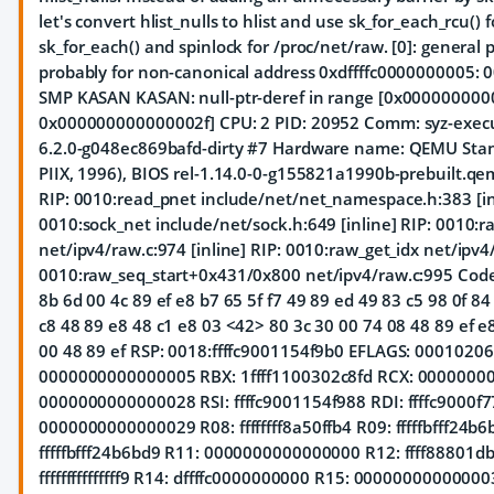
let's convert hlist_nulls to hlist and use sk_for_each_rcu() 
sk_for_each() and spinlock for /proc/net/raw. [0]: general p
probably for non-canonical address 0xdffffc0000000005:
SMP KASAN KASAN: null-ptr-deref in range [0x00000000
0x000000000000002f] CPU: 2 PID: 20952 Comm: syz-execu
6.2.0-g048ec869bafd-dirty #7 Hardware name: QEMU Stan
PIIX, 1996), BIOS rel-1.14.0-0-g155821a1990b-prebuilt.q
RIP: 0010:read_pnet include/net/net_namespace.h:383 [inl
0010:sock_net include/net/sock.h:649 [inline] RIP: 0010:
net/ipv4/raw.c:974 [inline] RIP: 0010:raw_get_idx net/ipv4/
0010:raw_seq_start+0x431/0x800 net/ipv4/raw.c:995 Code:
8b 6d 00 4c 89 ef e8 b7 65 5f f7 49 89 ed 49 83 c5 98 0f 84
c8 48 89 e8 48 c1 e8 03 <42> 80 3c 30 00 74 08 48 89 ef e8
00 48 89 ef RSP: 0018:ffffc9001154f9b0 EFLAGS: 00010206
0000000000000005 RBX: 1ffff1100302c8fd RCX: 0000000
0000000000000028 RSI: ffffc9001154f988 RDI: ffffc9000f
0000000000000029 R08: ffffffff8a50ffb4 R09: fffffbfff24b6
fffffbfff24b6bd9 R11: 0000000000000000 R12: ffff88801d
fffffffffffffff9 R14: dffffc0000000000 R15: 00000000000000