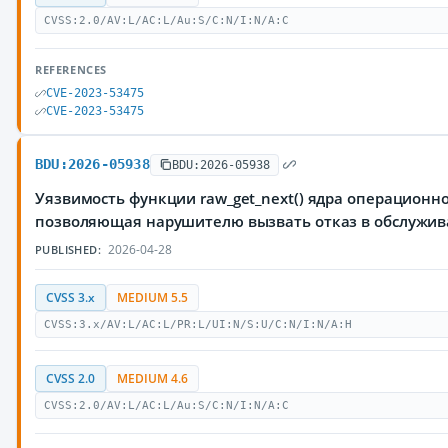
CVSS:2.0/AV:L/AC:L/Au:S/C:N/I:N/A:C
REFERENCES
CVE-2023-53475
CVE-2023-53475
BDU:2026-05938
BDU:2026-05938
Уязвимость функции raw_get_next() ядра операционно
позволяющая нарушителю вызвать отказ в обслужи
2026-04-28
PUBLISHED:
CVSS 3.x
MEDIUM 5.5
CVSS:3.x/AV:L/AC:L/PR:L/UI:N/S:U/C:N/I:N/A:H
CVSS 2.0
MEDIUM 4.6
CVSS:2.0/AV:L/AC:L/Au:S/C:N/I:N/A:C