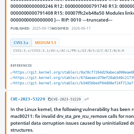
0000000000000246 R12: 0000000000791740 R13: 00000
0000000000791408 R15: 00007ffc2eb48a50
Modules linke
0000000000000000 ]--- RIP: 0010 ---truncated---
2025-09-15
2026-06-17
PUBLISHED:
MODIFIED:
CVSS 3.x
MEDIUM 5.5
CVSS:3.x/CVSS:3.1/AV:L/AC:L/PR:L/UI:N/S:U/C:N/I:N/A:H
REFERENCES
https://git.kernel.org/stable/c/0a78cf7264d29abeca098eae0
https://git.kernel.org/stable/c/67daeaecd70ef20ab540c2173
https://git.kernel.org/stable/c/b34056bedf04d08ef24f713a7
CVE-2023-53229
CVE-2023-53229
In the Linux kernel, the following vulnerability has been re
mac80211: fix invalid drv_sta_pre_rcu_remove calls for no
potential data corruption issues caused by uninitialized dr
structures.