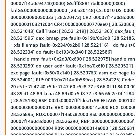
00007f14a0c94740(0000) GS:ffff88817bd00000(0000)
knlGS:0000000000000000 [ 28.520148] CS: 0010 DS: 0000 
0000000080050033 [ 28.520472] CR2: 00007f14a0c8d000
000000010321c004 CR4: 0000000000770ee0 [ 28.520863]
28.521043] Call Trace: [ 28.521219]
[ 28.521368] dax_faul
28.521595] dax_iomap_pte_fault+0x19b/0x3d0 [ 28.52185
__xfs_filemap_fault+0x234/0x2b0 [ 28.522116] __do_fault+
28.522334] do_fault+0x193/0x340 [ 28.522586]
__handle_mm_fault+0x2d3/0x690 [ 28.522975] handle_mm
28.523259] do_user_addr_fault+0x1bc/0x6f0 [ 28.523521]
exc_page_fault+0x60/0x140 [ 28.523763] asm_exc_page_fa
28.524001] RIP: 0033:0x7f14a0b589ca [ 28.524225] Code: c5
20 c5 fe 7f 47 40 c5 fe 7f 47 60 c5 f8 77 c3 66 0f 1f 84 00 0
48 89 d1 48 89 fa
aa 48 89 d0 c5 f8 77 c3 66 66 2e 0f 1f 8
[ 28.525198] RSP: 002b:00007fff1dea1c98 EFLAGS: 000102
000000000000001e RBX: 000000000014a000 RCX: 00000
28.525895] RDX: 00007f14a0c82000 RSI: 00000000000000
00007f14a0c8d000 [ 28.526290] RBP: 000000000000006f 
0000000000000004 R09: 000000000014a000 [ 28.526681]