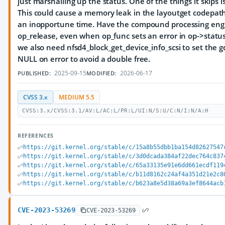
just marshalling up the status. One of the things it skips is
This could cause a memory leak in the layoutget codepath i
an inopportune time. Have the compound processing engi
op_release, even when op_func sets an error in op->status
we also need nfsd4_block_get_device_info_scsi to set the g
NULL on error to avoid a double free.
2025-09-15
2026-06-17
PUBLISHED:
MODIFIED:
CVSS 3.x
MEDIUM 5.5
CVSS:3.x/CVSS:3.1/AV:L/AC:L/PR:L/UI:N/S:U/C:N/I:N/A:H
REFERENCES
https://git.kernel.org/stable/c/15a8b55dbb1ba154d82627547
https://git.kernel.org/stable/c/3d0dcada384af22dec764c837
https://git.kernel.org/stable/c/65a33135e91e6dd661ecdf119
https://git.kernel.org/stable/c/b11d8162c24af4a351d21e2c8
https://git.kernel.org/stable/c/b623a8e5d38a69a3ef8644acb
CVE-2023-53269
CVE-2023-53269