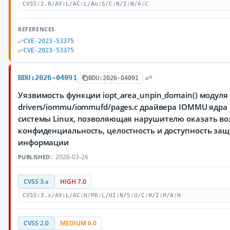
CVSS:2.0/AV:L/AC:L/Au:S/C:N/I:N/A:C
REFERENCES
CVE-2023-53375
CVE-2023-53375
BDU:2026-04091
BDU:2026-04091
Уязвимость функции iopt_area_unpin_domain() модуля
drivers/iommu/iommufd/pages.c драйвера IOMMU ядр
системы Linux, позволяющая нарушителю оказать во
конфиденциальность, целостность и доступность з
информации
2026-03-26
PUBLISHED:
CVSS 3.x
HIGH 7.0
CVSS:3.x/AV:L/AC:H/PR:L/UI:N/S:U/C:H/I:H/A:H
CVSS 2.0
MEDIUM 6.0