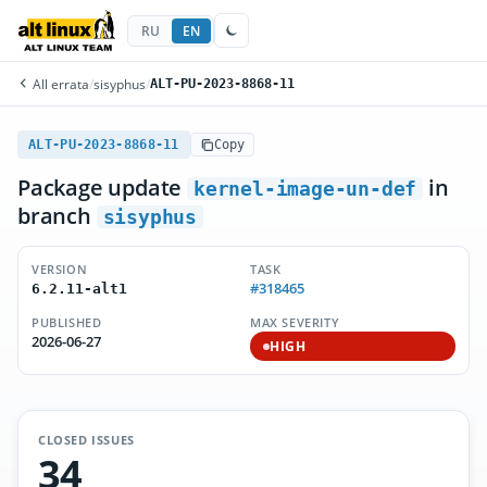
RU
EN
All errata
/
sisyphus
/
ALT-PU-2023-8868-11
ALT-PU-2023-8868-11
Copy
Package update
in
kernel-image-un-def
branch
sisyphus
VERSION
TASK
#318465
6.2.11-alt1
PUBLISHED
MAX SEVERITY
2026-06-27
HIGH
CLOSED ISSUES
34