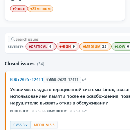
HIGH
MEDIUM
9
25
SEVERITY:
CRITICAL
HIGH
MEDIUM
LOW
0
9
25
0
Closed issues
(34)
BDU:2025-12411
BDU:2025-12411
Уязвимость ядра операционной системы Linux, связа
использованием памяти после ее освобождения, по
нарушителю вызвать отказ в обслуживании
2025-09-30
2025-10-21
PUBLISHED:
MODIFIED:
CVSS 3.x
MEDIUM 5.5