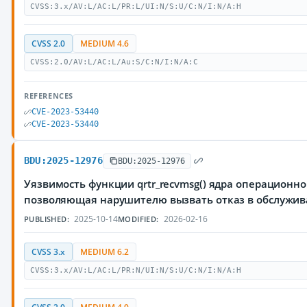
CVSS:3.x/AV:L/AC:L/PR:L/UI:N/S:U/C:N/I:N/A:H
CVSS 2.0
MEDIUM 4.6
CVSS:2.0/AV:L/AC:L/Au:S/C:N/I:N/A:C
REFERENCES
CVE-2023-53440
CVE-2023-53440
BDU:2025-12976
BDU:2025-12976
Уязвимость функции qrtr_recvmsg() ядра операционно
позволяющая нарушителю вызвать отказ в обслужи
2025-10-14
2026-02-16
PUBLISHED:
MODIFIED:
CVSS 3.x
MEDIUM 6.2
CVSS:3.x/AV:L/AC:L/PR:N/UI:N/S:U/C:N/I:N/A:H