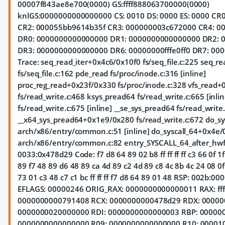
00007f843ae8e700(0000) GS:ffff888063700000(0000)
knlGS:0000000000000000 CS: 0010 DS: 0000 ES: 0000 C
CR2: 000055bb9614b35f CR3: 000000003c672000 CR4: 
DR0: 0000000000000000 DR1: 0000000000000000 DR2: 
DR3: 0000000000000000 DR6: 00000000fffe0ff0 DR7: 00
Trace:
seq_read_iter+0x4c6/0x10f0 fs/seq_file.c:225 seq_
fs/seq_file.c:162 pde_read fs/proc/inode.c:316 [inline]
proc_reg_read+0x23f/0x330 fs/proc/inode.c:328 vfs_read
fs/read_write.c:468 ksys_pread64 fs/read_write.c:665 [inli
fs/read_write.c:675 [inline] __se_sys_pread64 fs/read_write.
__x64_sys_pread64+0x1e9/0x280 fs/read_write.c:672 do_sy
arch/x86/entry/common.c:51 [inline] do_syscall_64+0x4e
arch/x86/entry/common.c:82 entry_SYSCALL_64_after_hw
0033:0x478d29 Code: f7 d8 64 89 02 b8 ff ff ff ff c3 66 0f 1
89 f7 48 89 d6 48 89 ca 4d 89 c2 4d 89 c8 4c 8b 4c 24 08 0f 
73 01 c3 48 c7 c1 bc ff ff ff f7 d8 64 89 01 48 RSP: 002b:
EFLAGS: 00000246 ORIG_RAX: 0000000000000011 RAX: ffffff
0000000000791408 RCX: 0000000000478d29 RDX: 00000
0000000020000000 RDI: 0000000000000003 RBP: 000000
0000000000000000 R09: 0000000000000000 R10: 00001