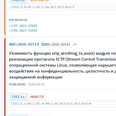
CVSS 2.0
MEDIUM 4.9
CVSS:2.0/AV:L/AC:L/Au:N/C:N/I:N/A:C
REFERENCES
CVE-2023-53445
CVE-2023-53445
BDU:2026-02514
BDU:2026-02514
Уязвимость функции sctp_sendmsg_to_asoc() модуля net
реализации протокола SCTP (Stream Control Transmissio
операционной системы Linux, позволяющая нарушит
воздействие на конфиденциальность, целостность и 
защищаемой информации
2026-03-03
PUBLISHED:
CVSS 3.x
HIGH 7.0
CVSS:3.x/AV:L/AC:H/PR:L/UI:N/S:U/C:H/I:H/A:H