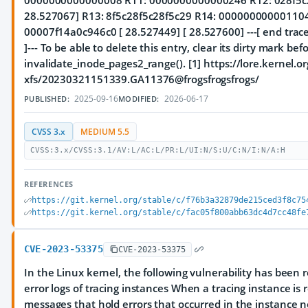
0000000000000008 R11: 0000000000000246 R12: 028f5c2
28.527067] R13: 8f5c28f5c28f5c29 R14: 00000000000110
00007f14a0c946c0 [ 28.527449]
[ 28.527600] ---[ end tr
]--- To be able to delete this entry, clear its dirty mark bef
invalidate_inode_pages2_range(). [1] https://lore.kernel.or
xfs/20230321151339.GA11376@frogsfrogsfrogs/
2025-09-16
2026-06-17
PUBLISHED:
MODIFIED:
CVSS 3.x
MEDIUM 5.5
CVSS:3.x/CVSS:3.1/AV:L/AC:L/PR:L/UI:N/S:U/C:N/I:N/A:H
REFERENCES
https://git.kernel.org/stable/c/f76b3a32879de215ced3f8c75
https://git.kernel.org/stable/c/fac05f800abb63dc4d7cc48fe
CVE-2023-53375
CVE-2023-53375
In the Linux kernel, the following vulnerability has been r
error logs of tracing instances When a tracing instance is
messages that hold errors that occurred in the instance n