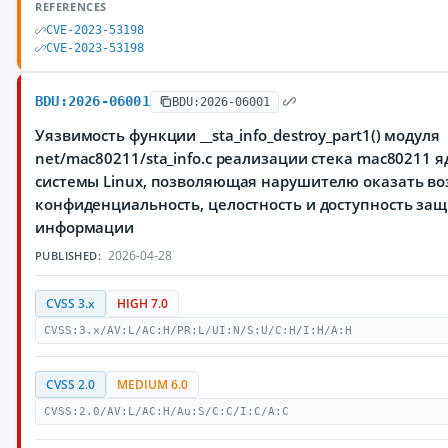
REFERENCES
CVE-2023-53198
CVE-2023-53198
BDU:2026-06001
BDU:2026-06001
Уязвимость функции __sta_info_destroy_part1() модуля
net/mac80211/sta_info.c реализации стека mac80211 
системы Linux, позволяющая нарушителю оказать во
конфиденциальность, целостность и доступность з
информации
2026-04-28
PUBLISHED:
CVSS 3.x
HIGH 7.0
CVSS:3.x/AV:L/AC:H/PR:L/UI:N/S:U/C:H/I:H/A:H
CVSS 2.0
MEDIUM 6.0
CVSS:2.0/AV:L/AC:H/Au:S/C:C/I:C/A:C