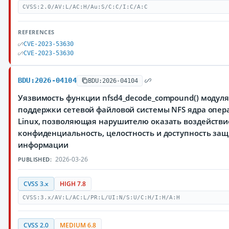
CVSS:2.0/AV:L/AC:H/Au:S/C:C/I:C/A:C
REFERENCES
CVE-2023-53630
CVE-2023-53630
BDU:2026-04104
BDU:2026-04104
Уязвимость функции nfsd4_decode_compound() модуля f
поддержки сетевой файловой системы NFS ядра опе
Linux, позволяющая нарушителю оказать воздействи
конфиденциальность, целостность и доступность з
информации
2026-03-26
PUBLISHED:
CVSS 3.x
HIGH 7.8
CVSS:3.x/AV:L/AC:L/PR:L/UI:N/S:U/C:H/I:H/A:H
CVSS 2.0
MEDIUM 6.8