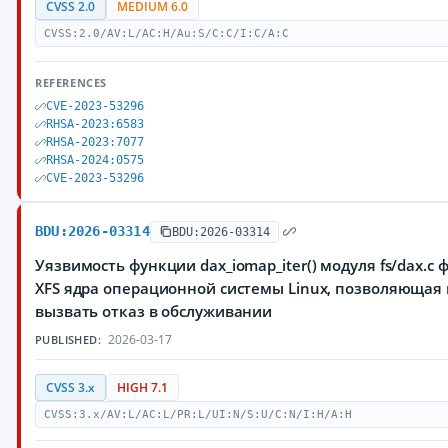
CVSS 2.0
MEDIUM 6.0
CVSS:2.0/AV:L/AC:H/Au:S/C:C/I:C/A:C
REFERENCES
CVE-2023-53296
RHSA-2023:6583
RHSA-2023:7077
RHSA-2024:0575
CVE-2023-53296
BDU:2026-03314
BDU:2026-03314
Уязвимость функции dax_iomap_iter() модуля fs/dax.c
XFS ядра операционной системы Linux, позволяюща
вызвать отказ в обслуживании
2026-03-17
PUBLISHED:
CVSS 3.x
HIGH 7.1
CVSS:3.x/AV:L/AC:L/PR:L/UI:N/S:U/C:N/I:H/A:H