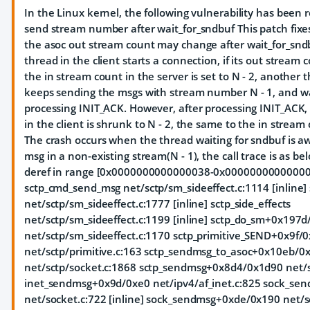
In the Linux kernel, the following vulnerability has been r
send stream number after wait_for_sndbuf This patch fixe
the asoc out stream count may change after wait_for_sn
thread in the client starts a connection, if its out stream c
the in stream count in the server is set to N - 2, another t
keeps sending the msgs with stream number N - 1, and wa
processing INIT_ACK. However, after processing INIT_ACK,
in the client is shrunk to N - 2, the same to the in stream 
The crash occurs when the thread waiting for sndbuf is 
msg in a non-existing stream(N - 1), the call trace is as be
deref in range [0x0000000000000038-0x000000000000003f
sctp_cmd_send_msg net/sctp/sm_sideeffect.c:1114 [inline]
net/sctp/sm_sideeffect.c:1777 [inline] sctp_side_effects
net/sctp/sm_sideeffect.c:1199 [inline] sctp_do_sm+0x197
net/sctp/sm_sideeffect.c:1170 sctp_primitive_SEND+0x9f/0
net/sctp/primitive.c:163 sctp_sendmsg_to_asoc+0x10eb/0
net/sctp/socket.c:1868 sctp_sendmsg+0x8d4/0x1d90 net/s
inet_sendmsg+0x9d/0xe0 net/ipv4/af_inet.c:825 sock_se
net/socket.c:722 [inline] sock_sendmsg+0xde/0x190 net/so