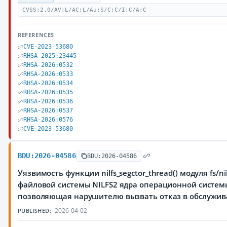
CVSS:2.0/AV:L/AC:L/Au:S/C:C/I:C/A:C
REFERENCES
CVE-2023-53680
RHSA-2025:23445
RHSA-2026:0532
RHSA-2026:0533
RHSA-2026:0534
RHSA-2026:0535
RHSA-2026:0536
RHSA-2026:0537
RHSA-2026:0576
CVE-2023-53680
BDU:2026-04586
BDU:2026-04586
Уязвимость функции nilfs_segctor_thread() модуля fs/ni
файловой системы NILFS2 ядра операционной системы
позволяющая нарушителю вызвать отказ в обслужи
2026-04-02
PUBLISHED: