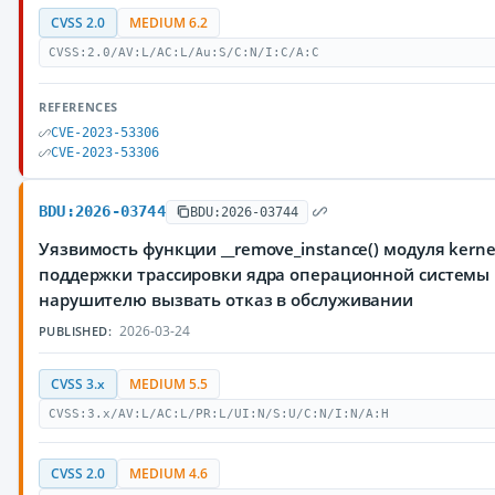
CVSS 2.0
MEDIUM 6.2
CVSS:2.0/AV:L/AC:L/Au:S/C:N/I:C/A:C
REFERENCES
CVE-2023-53306
CVE-2023-53306
BDU:2026-03744
BDU:2026-03744
Уязвимость функции __remove_instance() модуля kernel/
поддержки трассировки ядра операционной системы 
нарушителю вызвать отказ в обслуживании
2026-03-24
PUBLISHED:
CVSS 3.x
MEDIUM 5.5
CVSS:3.x/AV:L/AC:L/PR:L/UI:N/S:U/C:N/I:N/A:H
CVSS 2.0
MEDIUM 4.6