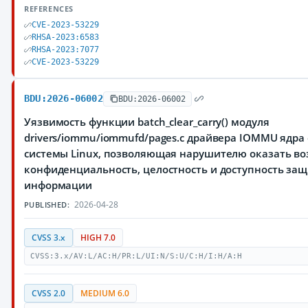
REFERENCES
CVE-2023-53229
RHSA-2023:6583
RHSA-2023:7077
CVE-2023-53229
BDU:2026-06002
BDU:2026-06002
Уязвимость функции batch_clear_carry() модуля
drivers/iommu/iommufd/pages.c драйвера IOMMU ядр
системы Linux, позволяющая нарушителю оказать во
конфиденциальность, целостность и доступность з
информации
2026-04-28
PUBLISHED:
CVSS 3.x
HIGH 7.0
CVSS:3.x/AV:L/AC:H/PR:L/UI:N/S:U/C:H/I:H/A:H
CVSS 2.0
MEDIUM 6.0