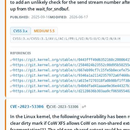
to add an unlikely check for the send stream number aft
up from the wait_for_sndbuf.
2025-09-16
2026-06-17
PUBLISHED:
MODIFIED:
CVSS 3.x
MEDIUM 5.5
CVSS:3.x/CVSS:3.1/AV:L/AC:L/PR:L/UI:N/S:U/C:N/I:N/A:H
REFERENCES
https://git.kernel.org/stable/c/0443fff49d6352160c2000641
https://git.kernel.org/stable/c/2584024b23552c00d95b50255
https://git.kernel.org/stable/c/667eb99cf7c15fe5b0ecefe75
https://git.kernel.org/stable/c/9346a1a21142357972a6f466b
https://git.kernel.org/stable/c/a615e7270318fa0b98bf1ff38
https://git.kernel.org/stable/c/b4b6dfad41aaae9e36e44327b
https://git.kernel.org/stable/c/d2128636b303aa9cf06505540
CVE-2023-53306
CVE-2023-53306
In the Linux kernel, the following vulnerability has been r
clear dirty mark if CoW XFS allows CoW on non-shared ex
fragmentation[1]. The old non-shared extent could be mwr