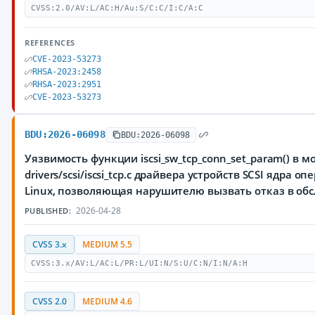
CVSS:2.0/AV:L/AC:H/Au:S/C:C/I:C/A:C
REFERENCES
CVE-2023-53273
RHSA-2023:2458
RHSA-2023:2951
CVE-2023-53273
BDU:2026-06098
BDU:2026-06098
Уязвимость функции iscsi_sw_tcp_conn_set_param() в м
drivers/scsi/iscsi_tcp.c драйвера устройств SCSI ядра 
Linux, позволяющая нарушителю вызвать отказ в об
2026-04-28
PUBLISHED:
CVSS 3.x
MEDIUM 5.5
CVSS:3.x/AV:L/AC:L/PR:L/UI:N/S:U/C:N/I:N/A:H
CVSS 2.0
MEDIUM 4.6