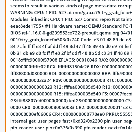
seems to result in various kinds of page meta-data corrupt
WARNING: CPU: 1 PID: 527 at mm/gup.c:75 try_grab_foli
Modules linked in: CPU: 1 PID: 527 Comm: repro Not tainte
eeac8ede1755+ #1 Hardware name: QEMU Standard PC (i44
BIOS rel-1.16.0-0-gd239552ce722-prebuilt.qemu.org 04/0
0010:try_grab_folio+0x503/0x740 Code: e3 01 48 89 de e8 6
84 7c fe ff ff e8 4f bf dd ff 49 8d 47 ff 48 89 45 d0 e9 73 fe f
0b 31 db e9 d0 fc ff ff e8 2f bf dd ff 48 8b 5d c8 31 ff 48 89 
0018:ffffc90000f37908 EFLAGS: 00010046 RAX: 00000000
00000000fffffc02 RCX: ffffffff81504c26 RDX: 00000000000
ffff88800d030000 RDI: 0000000000000002 RBP: ffffc9000
000000000003ca24 R09: 0000000000000008 R10: 00000
0000000000000023 R12: ffffea000035d540 R13: 0000000
0000000000000000 R15: ffffea000035d540 FS: 00007fecb
GS:ffff88807dd00000(0000) knlGS:0000000000000000 CS: 
0000 CR0: 0000000080050033 CR2: 00000000200011c3 C
000000000ef66006 CR4: 0000000000770ee0 PKRU: 555555
internal_get_user_pages_fast+0xd32/0x2200 pin_user_pag
pfn_reader_user_pin+0x376/0x390 pfn_reader_next+0x14