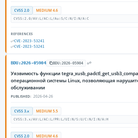
CVSS 2.0
MEDIUM 4.6
CVSS:2.0/AV:L/AC:L/Au:S/C:N/I:N/A:C
REFERENCES
CVE-2023-53241
CVE-2023-53241
BDU:2026-05904
BDU:2026-05904
Уязвимость функции tegra_xusb_padctl_get_usb3_compa
операционной системы Linux, позволяющая нарушите
обслуживании
2026-04-26
PUBLISHED:
CVSS 3.x
MEDIUM 5.5
CVSS:3.x/AV:L/AC:L/PR:L/UI:N/S:U/C:N/I:N/A:H
CVSS 2.0
MEDIUM 4.6