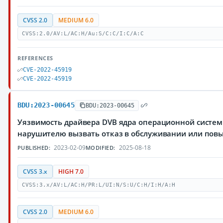
CVSS 2.0
MEDIUM 6.0
CVSS:2.0/AV:L/AC:H/Au:S/C:C/I:C/A:C
REFERENCES
CVE-2022-45919
CVE-2022-45919
BDU:2023-00645
BDU:2023-00645
Уязвимость драйвера DVB ядра операционной систем
нарушителю вызвать отказ в обслуживании или повы
2023-02-09
2025-08-18
PUBLISHED:
MODIFIED:
CVSS 3.x
HIGH 7.0
CVSS:3.x/AV:L/AC:H/PR:L/UI:N/S:U/C:H/I:H/A:H
CVSS 2.0
MEDIUM 6.0