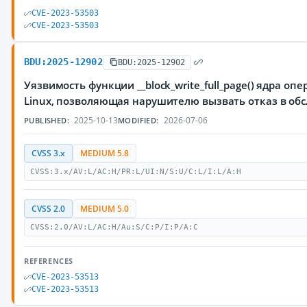
CVE-2023-53503
CVE-2023-53503
BDU:2025-12902
BDU:2025-12902
Уязвимость функции __block_write_full_page() ядра о
Linux, позволяющая нарушителю вызвать отказ в об
2025-10-13
2026-07-06
PUBLISHED:
MODIFIED:
CVSS 3.x
MEDIUM 5.8
CVSS:3.x/AV:L/AC:H/PR:L/UI:N/S:U/C:L/I:L/A:H
CVSS 2.0
MEDIUM 5.0
CVSS:2.0/AV:L/AC:H/Au:S/C:P/I:P/A:C
REFERENCES
CVE-2023-53513
CVE-2023-53513