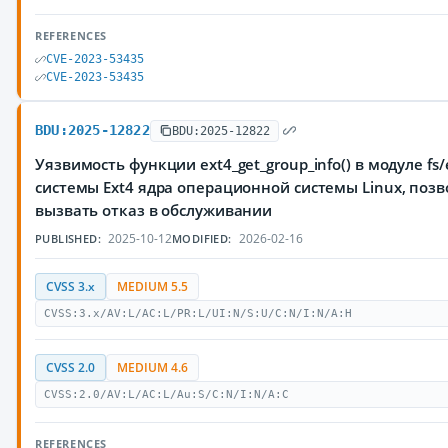
REFERENCES
CVE-2023-53435
CVE-2023-53435
BDU:2025-12822
BDU:2025-12822
Уязвимость функции ext4_get_group_info() в модуле fs
системы Ext4 ядра операционной системы Linux, по
вызвать отказ в обслуживании
2025-10-12
2026-02-16
PUBLISHED:
MODIFIED:
CVSS 3.x
MEDIUM 5.5
CVSS:3.x/AV:L/AC:L/PR:L/UI:N/S:U/C:N/I:N/A:H
CVSS 2.0
MEDIUM 4.6
CVSS:2.0/AV:L/AC:L/Au:S/C:N/I:N/A:C
REFERENCES