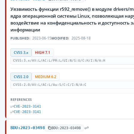
Уязвимость функции r592_remove() в модуле drivers/me
ядра операционной системы Linux, позволяющая на
воздействие на конфиденциальность и доступность
информации
2023-06-15
2025-08-18
PUBLISHED:
MODIFIED:
CVSS 3.x
HIGH 7.1
CVSS:3.x/AV:L/AC:L/PR:L/UI:N/S:U/C:H/I:N/A:H
CVSS 2.0
MEDIUM 6.2
CVSS:2.0/AV:L/AC:L/Au:S/C:C/I:N/A:C
REFERENCES
CVE-2023-3141
CVE-2023-3141
BDU:2023-03498
BDU:2023-03498