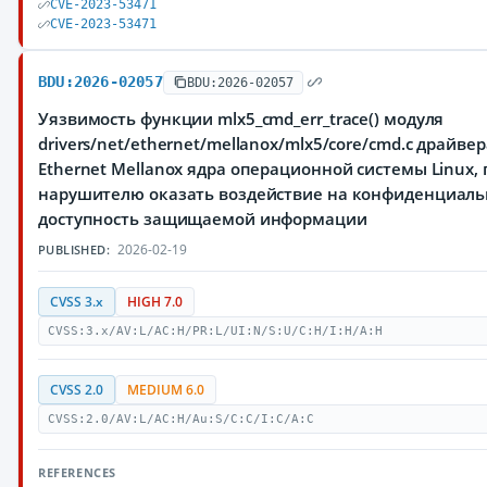
CVE-2023-53471
CVE-2023-53471
BDU:2026-02057
BDU:2026-02057
Уязвимость функции mlx5_cmd_err_trace() модуля
drivers/net/ethernet/mellanox/mlx5/core/cmd.c драйве
Ethernet Mellanox ядра операционной системы Linux
нарушителю оказать воздействие на конфиденциальн
доступность защищаемой информации
2026-02-19
PUBLISHED:
CVSS 3.x
HIGH 7.0
CVSS:3.x/AV:L/AC:H/PR:L/UI:N/S:U/C:H/I:H/A:H
CVSS 2.0
MEDIUM 6.0
CVSS:2.0/AV:L/AC:H/Au:S/C:C/I:C/A:C
REFERENCES