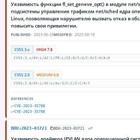
Уязвимость функции fl_set_geneve_opt() в модуле net/sc
подсистемы управления трафиком net/sched ядра оп
Linux, позволяющая нарушителю вызвать отказ в об
повысить свои привилегии.
2023-06-29
2025-08-18
PUBLISHED:
MODIFIED:
CVSS 3.x
HIGH 7.8
CVSS:3.x/AV:L/AC:L/PR:L/UI:N/S:U/C:H/I:H/A:H
CVSS 2.0
MEDIUM 6.8
CVSS:2.0/AV:L/AC:L/Au:S/C:C/I:C/A:C
REFERENCES
CVE-2023-35788
CVE-2023-35788
BDU:2023-03721
BDU:2023-03721
Уязвимость драйвера IPVLAN ядра операционной сист