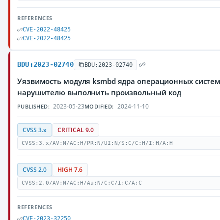
REFERENCES
CVE-2022-48425
CVE-2022-48425
BDU:2023-02740
BDU:2023-02740
Уязвимость модуля ksmbd ядра операционных систем
нарушителю выполнить произвольный код
2023-05-23
2024-11-10
PUBLISHED:
MODIFIED:
CVSS 3.x
CRITICAL 9.0
CVSS:3.x/AV:N/AC:H/PR:N/UI:N/S:C/C:H/I:H/A:H
CVSS 2.0
HIGH 7.6
CVSS:2.0/AV:N/AC:H/Au:N/C:C/I:C/A:C
REFERENCES
CVE-2023-32250