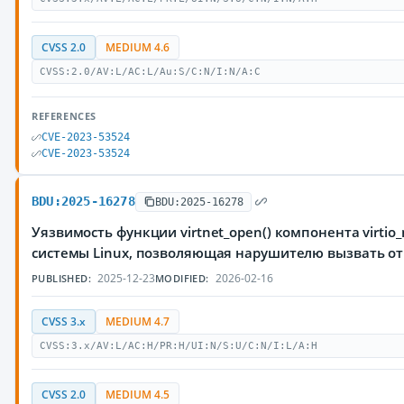
CVSS 2.0
MEDIUM 4.6
CVSS:2.0/AV:L/AC:L/Au:S/C:N/I:N/A:C
REFERENCES
CVE-2023-53524
CVE-2023-53524
BDU:2025-16278
BDU:2025-16278
Уязвимость функции virtnet_open() компонента virtio
системы Linux, позволяющая нарушителю вызвать от
2025-12-23
2026-02-16
PUBLISHED:
MODIFIED:
CVSS 3.x
MEDIUM 4.7
CVSS:3.x/AV:L/AC:H/PR:H/UI:N/S:U/C:N/I:L/A:H
CVSS 2.0
MEDIUM 4.5