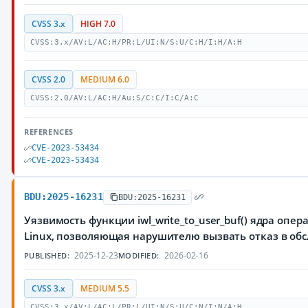
CVSS 3.x
HIGH 7.0
CVSS:3.x/AV:L/AC:H/PR:L/UI:N/S:U/C:H/I:H/A:H
CVSS 2.0
MEDIUM 6.0
CVSS:2.0/AV:L/AC:H/Au:S/C:C/I:C/A:C
REFERENCES
CVE-2023-53434
CVE-2023-53434
BDU:2025-16231
BDU:2025-16231
Уязвимость функции iwl_write_to_user_buf() ядра опе
Linux, позволяющая нарушителю вызвать отказ в об
2025-12-23
2026-02-16
PUBLISHED:
MODIFIED:
CVSS 3.x
MEDIUM 5.5
CVSS:3.x/AV:L/AC:L/PR:L/UI:N/S:U/C:N/I:N/A:H