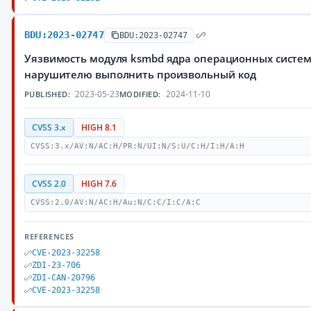
BDU:2023-02747
BDU:2023-02747
Уязвимость модуля ksmbd ядра операционных систем
нарушителю выполнить произвольный код
2023-05-23
2024-11-10
PUBLISHED:
MODIFIED:
CVSS 3.x
HIGH 8.1
CVSS:3.x/AV:N/AC:H/PR:N/UI:N/S:U/C:H/I:H/A:H
CVSS 2.0
HIGH 7.6
CVSS:2.0/AV:N/AC:H/Au:N/C:C/I:C/A:C
REFERENCES
CVE-2023-32258
ZDI-23-706
ZDI-CAN-20796
CVE-2023-32258