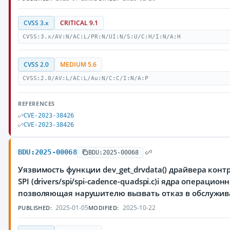
CVSS 3.x
CRITICAL 9.1
CVSS:3.x/AV:N/AC:L/PR:N/UI:N/S:U/C:H/I:N/A:H
CVSS 2.0
MEDIUM 5.6
CVSS:2.0/AV:L/AC:L/Au:N/C:C/I:N/A:P
REFERENCES
CVE-2023-38426
CVE-2023-38426
BDU:2025-00068
BDU:2025-00068
Уязвимость функции dev_get_drvdata() драйвера конт
SPI (drivers/spi/spi-cadence-quadspi.c)i ядра операцион
позволяющая нарушителю вызвать отказ в обслужи
2025-01-05
2025-10-22
PUBLISHED:
MODIFIED: