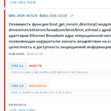
CVE-2023-53576
BDU:2026-01528
BDU:2026-01528
Уязвимость функции bnxt_get_nvram_directory() модул
drivers/net/ethernet/broadcom/bnxt/bnxt_ethtool.c дра
адаптеров Ethernet Broadcom ядра операционной сист
позволяющая нарушителю оказать воздействие на к
целостность и доступность защищаемой информаци
2026-02-09
PUBLISHED:
CVSS 3.x
HIGH 7.0
CVSS:3.x/AV:L/AC:H/PR:L/UI:N/S:U/C:H/I:H/A:H
CVSS 2.0
MEDIUM 6.0
CVSS:2.0/AV:L/AC:H/Au:S/C:C/I:C/A:C
REFERENCES
CVE-2023-53661