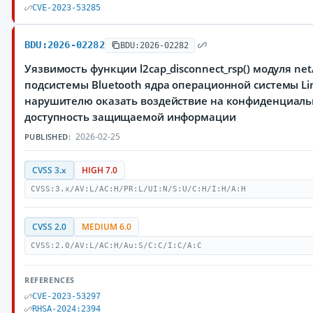
CVE-2023-53285
BDU:2026-02282
BDU:2026-02282
Уязвимость функции l2cap_disconnect_rsp() модуля net/
подсистемы Bluetooth ядра операционной системы L
нарушителю оказать воздействие на конфиденциальн
доступность защищаемой информации
2026-02-25
PUBLISHED:
CVSS 3.x
HIGH 7.0
CVSS:3.x/AV:L/AC:H/PR:L/UI:N/S:U/C:H/I:H/A:H
CVSS 2.0
MEDIUM 6.0
CVSS:2.0/AV:L/AC:H/Au:S/C:C/I:C/A:C
REFERENCES
CVE-2023-53297
RHSA-2024:2394