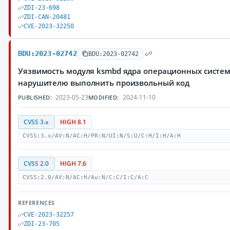
ZDI-23-698
ZDI-CAN-20481
CVE-2023-32250
BDU:2023-02742
BDU:2023-02742
Уязвимость модуля ksmbd ядра операционных систем
нарушителю выполнить произвольный код
2023-05-23
2024-11-10
PUBLISHED:
MODIFIED:
CVSS 3.x
HIGH 8.1
CVSS:3.x/AV:N/AC:H/PR:N/UI:N/S:U/C:H/I:H/A:H
CVSS 2.0
HIGH 7.6
CVSS:2.0/AV:N/AC:H/Au:N/C:C/I:C/A:C
REFERENCES
CVE-2023-32257
ZDI-23-705