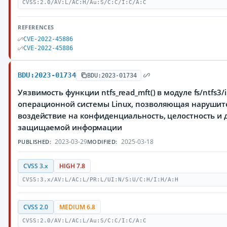
CVSS:2.0/AV:L/AC:H/Au:S/C:C/I:C/A:C
REFERENCES
CVE-2022-45886
CVE-2022-45886
BDU:2023-01734
BDU:2023-01734
Уязвимость функции ntfs_read_mft() в модуле fs/ntfs3/
операционной системы Linux, позволяющая нарушит
воздействие на конфиденциальность, целостность и 
защищаемой информации
2023-03-29
2025-03-18
PUBLISHED:
MODIFIED:
CVSS 3.x
HIGH 7.8
CVSS:3.x/AV:L/AC:L/PR:L/UI:N/S:U/C:H/I:H/A:H
CVSS 2.0
MEDIUM 6.8
CVSS:2.0/AV:L/AC:L/Au:S/C:C/I:C/A:C