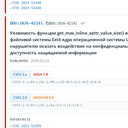
CVE-2023-53340
CVE-2023-53340
BDU:2026-02191
BDU:2026-02191
Уязвимость функции get_max_inline_xattr_value_size() в 
файловой системы Ext4 ядра операционной системы 
нарушителю оказать воздействие на конфиденциальн
доступность защищаемой информации
2026-02-24
PUBLISHED:
CVSS 3.x
HIGH 7.8
CVSS:3.x/AV:L/AC:L/PR:L/UI:N/S:U/C:H/I:H/A:H
CVSS 2.0
MEDIUM 6.8
CVSS:2.0/AV:L/AC:L/Au:S/C:C/I:C/A:C
REFERENCES
CVE-2023-53285