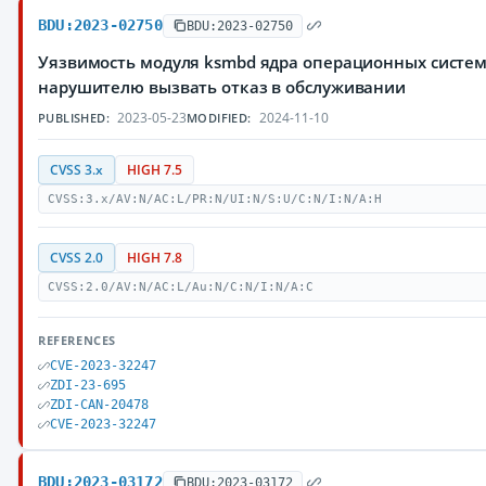
BDU:2023-02750
BDU:2023-02750
Уязвимость модуля ksmbd ядра операционных систем
нарушителю вызвать отказ в обслуживании
2023-05-23
2024-11-10
PUBLISHED:
MODIFIED:
CVSS 3.x
HIGH 7.5
CVSS:3.x/AV:N/AC:L/PR:N/UI:N/S:U/C:N/I:N/A:H
CVSS 2.0
HIGH 7.8
CVSS:2.0/AV:N/AC:L/Au:N/C:N/I:N/A:C
REFERENCES
CVE-2023-32247
ZDI-23-695
ZDI-CAN-20478
CVE-2023-32247
BDU:2023-03172
BDU:2023-03172