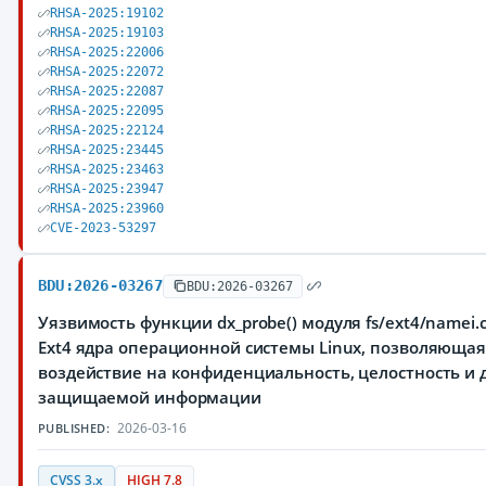
RHSA-2025:19102
RHSA-2025:19103
RHSA-2025:22006
RHSA-2025:22072
RHSA-2025:22087
RHSA-2025:22095
RHSA-2025:22124
RHSA-2025:23445
RHSA-2025:23463
RHSA-2025:23947
RHSA-2025:23960
CVE-2023-53297
BDU:2026-03267
BDU:2026-03267
Уязвимость функции dx_probe() модуля fs/ext4/namei
Ext4 ядра операционной системы Linux, позволяюща
воздействие на конфиденциальность, целостность и 
защищаемой информации
2026-03-16
PUBLISHED:
CVSS 3.x
HIGH 7.8