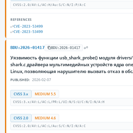
CVSS:2.0/AV:L/AC:H/Au:S/C:N/I:P/A:C
REFERENCES
CVE-2023-53499
CVE-2023-53499
BDU:2026-01417
BDU:2026-01417
Уязвимость функции usb_shark_probe() модуля drivers/
shark.c драйвера мультимедийных устройств ядра о
Linux, позволяющая нарушителю вызвать отказ в об
2026-02-07
PUBLISHED:
CVSS 3.x
MEDIUM 5.5
CVSS:3.x/AV:L/AC:L/PR:L/UI:N/S:U/C:N/I:N/A:H
CVSS 2.0
MEDIUM 4.6
CVSS:2.0/AV:L/AC:L/Au:S/C:N/I:N/A:C