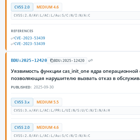
CVSS 2.0
MEDIUM 4.6
CVSS:2.0/AV:L/AC:L/Au:S/C:N/I:N/A:C
REFERENCES
CVE-2023-53439
CVE-2023-53439
BDU:2025-12420
BDU:2025-12420
Уязвимость функции cas_init_one ядра операционной 
позволяющая нарушителю вызвать отказ в обслужи
2025-09-30
PUBLISHED:
CVSS 3.x
MEDIUM 5.5
CVSS:3.x/AV:L/AC:L/PR:L/UI:N/S:U/C:N/I:N/A:H
CVSS 2.0
MEDIUM 4.6
CVSS:2.0/AV:L/AC:L/Au:S/C:N/I:N/A:C