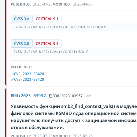
2023-07-23
2026-04-08
PUBLISHED:
MODIFIED:
CVSS 3.x
CRITICAL 9.1
CVSS:3.x/AV:N/AC:L/PR:N/UI:N/S:U/C:H/I:N/A:H
CVSS 2.0
CRITICAL 9.4
CVSS:2.0/AV:N/AC:L/Au:N/C:C/I:N/A:C
REFERENCES
CVE-2023-38428
CVE-2023-38428
BDU:2023-03957
BDU:2023-03957
Уязвимость функции smb2_find_context_vals() в модуле 
файловой системы KSMBD ядра операционной систем
нарушителю получить доступ к защищаемой информ
отказ в обслуживании.
2023-07-23
2025-02-26
PUBLISHED:
MODIFIED: