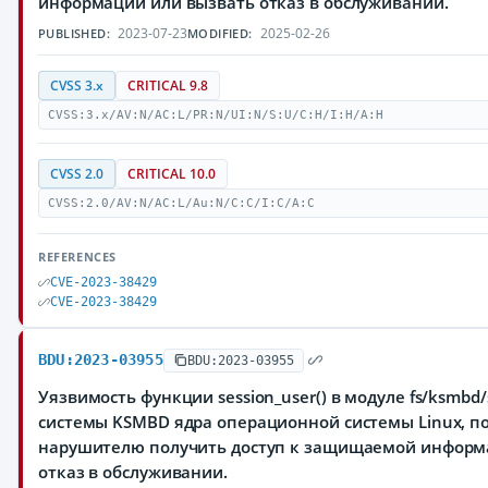
информации или вызвать отказ в обслуживании.
2023-07-23
2025-02-26
PUBLISHED:
MODIFIED:
CVSS 3.x
CRITICAL 9.8
CVSS:3.x/AV:N/AC:L/PR:N/UI:N/S:U/C:H/I:H/A:H
CVSS 2.0
CRITICAL 10.0
CVSS:2.0/AV:N/AC:L/Au:N/C:C/I:C/A:C
REFERENCES
CVE-2023-38429
CVE-2023-38429
BDU:2023-03955
BDU:2023-03955
Уязвимость функции session_user() в модуле fs/ksmb
системы KSMBD ядра операционной системы Linux, 
нарушителю получить доступ к защищаемой информ
отказ в обслуживании.