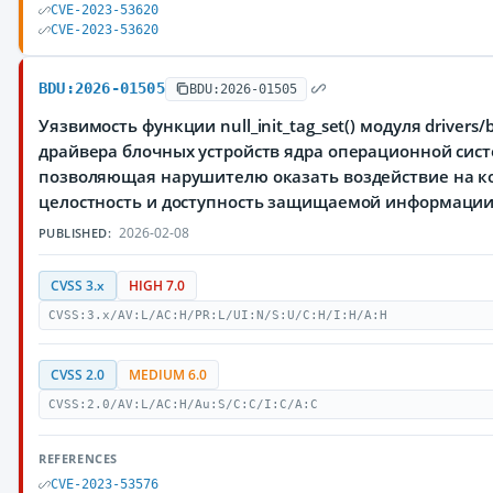
CVE-2023-53620
CVE-2023-53620
BDU:2026-01505
BDU:2026-01505
Уязвимость функции null_init_tag_set() модуля drivers/b
драйвера блочных устройств ядра операционной сист
позволяющая нарушителю оказать воздействие на к
целостность и доступность защищаемой информаци
2026-02-08
PUBLISHED:
CVSS 3.x
HIGH 7.0
CVSS:3.x/AV:L/AC:H/PR:L/UI:N/S:U/C:H/I:H/A:H
CVSS 2.0
MEDIUM 6.0
CVSS:2.0/AV:L/AC:H/Au:S/C:C/I:C/A:C
REFERENCES
CVE-2023-53576