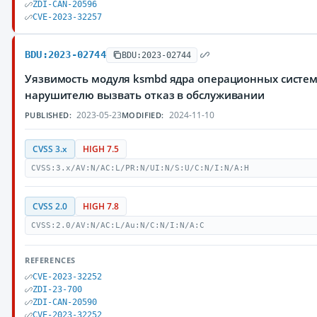
ZDI-CAN-20596
CVE-2023-32257
BDU:2023-02744
BDU:2023-02744
Уязвимость модуля ksmbd ядра операционных систем
нарушителю вызвать отказ в обслуживании
2023-05-23
2024-11-10
PUBLISHED:
MODIFIED:
CVSS 3.x
HIGH 7.5
CVSS:3.x/AV:N/AC:L/PR:N/UI:N/S:U/C:N/I:N/A:H
CVSS 2.0
HIGH 7.8
CVSS:2.0/AV:N/AC:L/Au:N/C:N/I:N/A:C
REFERENCES
CVE-2023-32252
ZDI-23-700
ZDI-CAN-20590
CVE-2023-32252