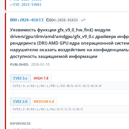
CVE-2023-53661
BDU:2026-01633
BDU:2026-01633
Уязвимость функции gfx_v9_0_hw_fini() модуля
drivers/gpu/drm/amd/amdgpu/gfx_v9_0.c драйвера инф
рендеринга (DRI) AMD GPU ядра операционной систе
нарушителю оказать воздействие на конфиденциальн
доступность защищаемой информации
2026-02-10
PUBLISHED:
CVSS 3.x
HIGH 7.8
CVSS:3.x/AV:L/AC:L/PR:L/UI:N/S:U/C:H/I:H/A:H
CVSS 2.0
MEDIUM 6.8
CVSS:2.0/AV:L/AC:L/Au:S/C:C/I:C/A:C
REFERENCES