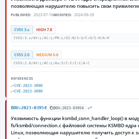
позволяющая нарушителю повысить свои привилеги
2023-07-16
2024-09-29
PUBLISHED:
MODIFIED:
CVSS 3.x
HIGH 7.8
CVSS:3.x/AV:L/AC:L/PR:L/UI:N/S:U/C:H/I:H/A:H
CVSS 2.0
MEDIUM 6.8
CVSS:2.0/AV:L/AC:L/Au:S/C:C/I:C/A:C
REFERENCES
CVE-2023-3090
CVE-2023-3090
BDU:2023-03954
BDU:2023-03954
Уязвимость функции ksmbd_conn_handler_loop() в мод
fs/ksmbd/connection.c файловой системы KSMBD ядра
Linux, позволяющая нарушителю получить доступ к