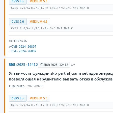
CVSS 3.x
MEDIUM 5.5
CVSS:3.x/AV:L/AC:L/PR:L/UI:N/S:U/C:N/I:N/A:H
CVSS 2.0
MEDIUM 4.6
CVSS:2.0/AV:L/AC:L/Au:S/C:N/I:N/A:C
REFERENCES
CVE-2024-26807
CVE-2024-26807
BDU:2025-12412
BDU:2025-12412
Уязвимость функции skb_partial_csum_set ядра опера
позволяющая нарушителю вызвать отказ в обслужи
2025-09-30
PUBLISHED:
CVSS 3.x
MEDIUM 5.5
CVSS:3.x/AV:L/AC:L/PR:L/UI:N/S:U/C:N/I:N/A:H