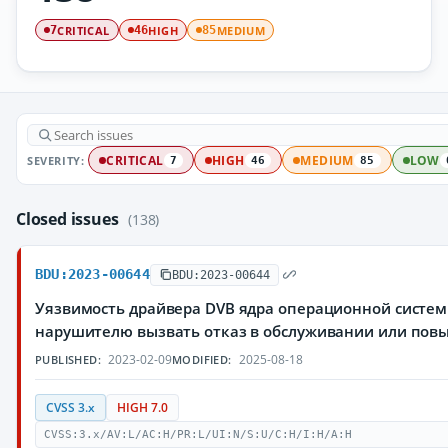
CRITICAL
HIGH
MEDIUM
7
46
85
SEVERITY:
CRITICAL
HIGH
MEDIUM
LOW
7
46
85
Closed issues
(138)
BDU:2023-00644
BDU:2023-00644
Уязвимость драйвера DVB ядра операционной систем
нарушителю вызвать отказ в обслуживании или повы
2023-02-09
2025-08-18
PUBLISHED:
MODIFIED:
CVSS 3.x
HIGH 7.0
CVSS:3.x/AV:L/AC:H/PR:L/UI:N/S:U/C:H/I:H/A:H