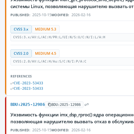
системы Linux, позволяющая нарушителю вызвать от
2025-10-15
2026-02-16
PUBLISHED:
MODIFIED:
CVSS 3.x
MEDIUM 5.3
CVSS:3.x/AV:L/AC:H/PR:L/UI:N/S:U/C:N/I:L/A:H
CVSS 2.0
MEDIUM 4.5
CVSS:2.0/AV:L/AC:H/Au:S/C:N/I:P/A:C
REFERENCES
CVE-2023-53433
CVE-2023-53433
BDU:2025-12986
BDU:2025-12986
Уязвимость функции imx_dsp_rproc() ядра операционн
позволяющая нарушителю вызвать отказ в обслужи
2025-10-15
2026-02-16
PUBLISHED:
MODIFIED: