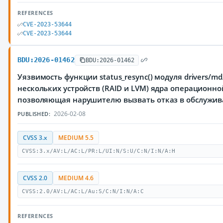
REFERENCES
CVE-2023-53644
CVE-2023-53644
BDU:2026-01462
BDU:2026-01462
Уязвимость функции status_resync() модуля drivers/m
нескольких устройств (RAID и LVM) ядра операционно
позволяющая нарушителю вызвать отказ в обслужи
2026-02-08
PUBLISHED:
CVSS 3.x
MEDIUM 5.5
CVSS:3.x/AV:L/AC:L/PR:L/UI:N/S:U/C:N/I:N/A:H
CVSS 2.0
MEDIUM 4.6
CVSS:2.0/AV:L/AC:L/Au:S/C:N/I:N/A:C
REFERENCES