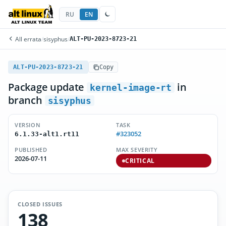
RU
EN
All errata
/
sisyphus
/
ALT-PU-2023-8723-21
ALT-PU-2023-8723-21
Copy
Package update
in
kernel-image-rt
branch
sisyphus
VERSION
TASK
#323052
6.1.33-alt1.rt11
PUBLISHED
MAX SEVERITY
2026-07-11
CRITICAL
CLOSED ISSUES
138