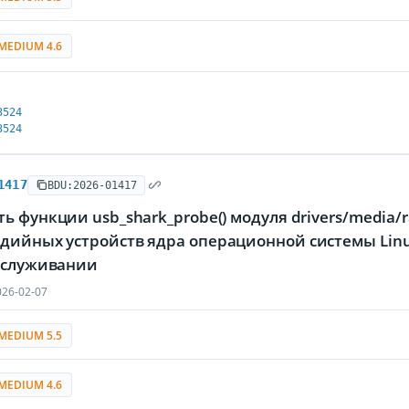
MEDIUM 4.6
3524
3524
1417
BDU:2026-01417
ь функции usb_shark_probe() модуля drivers/media/r
дийных устройств ядра операционной системы Lin
обслуживании
26-02-07
MEDIUM 5.5
MEDIUM 4.6