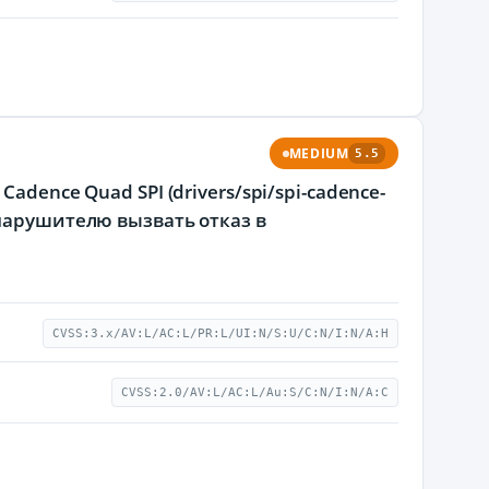
MEDIUM
5.5
dence Quad SPI (drivers/spi/spi-cadence-
 нарушителю вызвать отказ в
CVSS:3.x/AV:L/AC:L/PR:L/UI:N/S:U/C:N/I:N/A:H
CVSS:2.0/AV:L/AC:L/Au:S/C:N/I:N/A:C