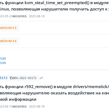
ь функции kvm_steal_time_set_preempted() в модул
Linux, позволяющая нарушителю получить доступ
23-05-23
2025-08-18
MODIFIED:
MEDIUM 5.5
MEDIUM 4.6
9189
9189
3172
BDU:2023-03172
ь функции r592_remove() в модуле drivers/memstick
озволяющая нарушителю оказать воздействие на ко
мой информации
23-06-15
2025-08-18
MODIFIED: