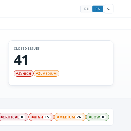
RU
EN
CLOSED ISSUES
41
HIGH
MEDIUM
15
26
CRITICAL
HIGH
MEDIUM
LOW
0
15
26
0