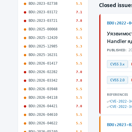
BDU:2023-02738
Closed issu
5.5
BDU:2023-03172
7.1
BDU:2023-03721
7.8
BDU:2022-0
BDU:2025-00068
5.5
Уязвимост
BDU:2025-12420
5.5
Handler 
BDU:2025-12985
5.3
20
PUBLISHED:
BDU:2025-16231
5.5
BDU:2026-01417
5.5
CVSS 3.x
BDU:2026-02282
7.0
CVSS 2.0
BDU:2026-03342
7.8
BDU:2026-03948
5.5
REFERENCES
BDU:2026-04118
5.5
CVE-2022-3
BDU:2026-04421
7.0
CVE-2022-3
BDU:2026-04610
5.5
BDU:2026-04622
5.5
BDU:2023-0
BDU:2026-05740
5.5