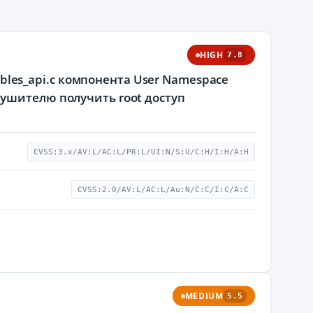
HIGH
7.8
tables_api.c компонента User Namespace
ушителю получить root доступ
CVSS:3.x/AV:L/AC:L/PR:L/UI:N/S:U/C:H/I:H/A:H
CVSS:2.0/AV:L/AC:L/Au:N/C:C/I:C/A:C
MEDIUM
5.5