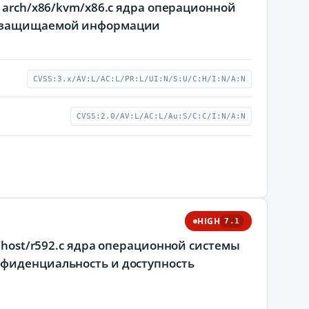
е arch/x86/kvm/x86.c ядра операционной
 к защищаемой информации
CVSS:3.x/AV:L/AC:L/PR:L/UI:N/S:U/C:H/I:N/A:N
CVSS:2.0/AV:L/AC:L/Au:S/C:C/I:N/A:N
HIGH
7.1
/host/r592.c ядра операционной системы
нфиденциальность и доступность