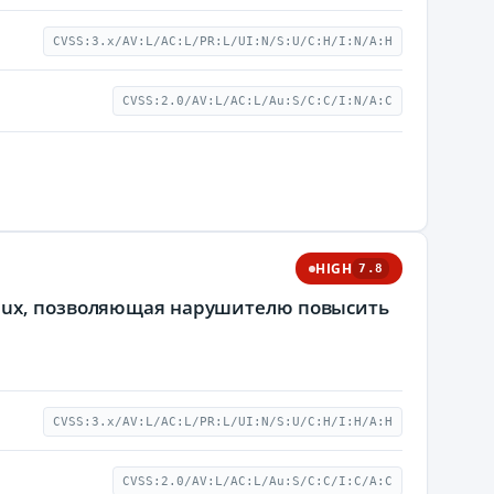
CVSS:3.x/AV:L/AC:L/PR:L/UI:N/S:U/C:H/I:N/A:H
CVSS:2.0/AV:L/AC:L/Au:S/C:C/I:N/A:C
HIGH
7.8
inux, позволяющая нарушителю повысить
CVSS:3.x/AV:L/AC:L/PR:L/UI:N/S:U/C:H/I:H/A:H
CVSS:2.0/AV:L/AC:L/Au:S/C:C/I:C/A:C