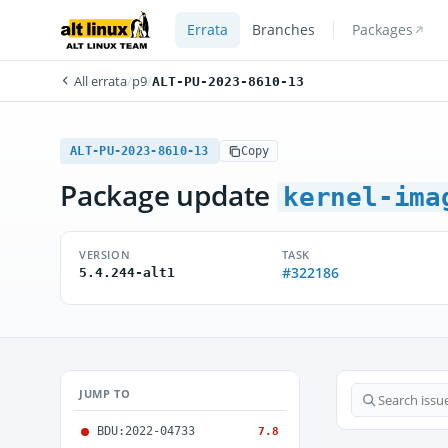
Errata
Branches
Packages
All errata
/
p9
/
ALT-PU-2023-8610-13
ALT-PU-2023-8610-13
Copy
Package update
kernel-ima
VERSION
TASK
#322186
5.4.244-alt1
JUMP TO
BDU:2022-04733
7.8