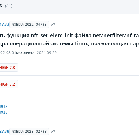
es
(41)
4733
BDU:2022-04733
ь функция nft_set_elem_init файла net/netfilter/nf_
ядра операционной системы Linux, позволяющая нар
22-08-01
2024-09-29
MODIFIED:
HIGH 7.8
HIGH 7.2
4918
4918
2738
BDU:2023-02738