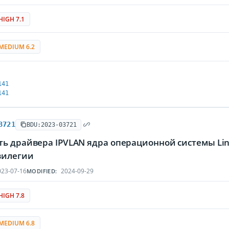
HIGH 7.1
MEDIUM 6.2
141
141
3721
BDU:2023-03721
ть драйвера IPVLAN ядра операционной системы L
вилегии
23-07-16
2024-09-29
MODIFIED:
HIGH 7.8
MEDIUM 6.8