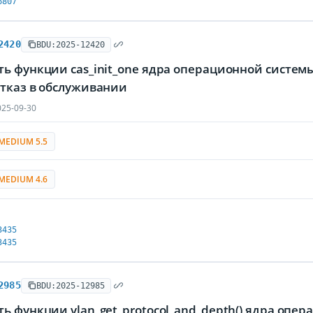
6807
2420
BDU:2025-12420
ть функции cas_init_one ядра операционной систе
отказ в обслуживании
25-09-30
MEDIUM 5.5
MEDIUM 4.6
3435
3435
2985
BDU:2025-12985
ь функции vlan_get_protocol_and_depth() ядра опе