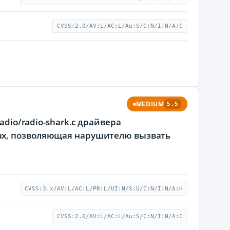
CVSS:2.0/AV:L/AC:L/Au:S/C:N/I:N/A:C
MEDIUM
5.5
adio/radio-shark.c драйвера
ux, позволяющая нарушителю вызвать
CVSS:3.x/AV:L/AC:L/PR:L/UI:N/S:U/C:N/I:N/A:H
CVSS:2.0/AV:L/AC:L/Au:S/C:N/I:N/A:C