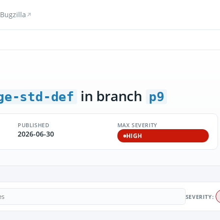
Bugzilla
in branch
ge-std-def
p9
PUBLISHED
MAX SEVERITY
2026-06-30
HIGH
SEVERITY: