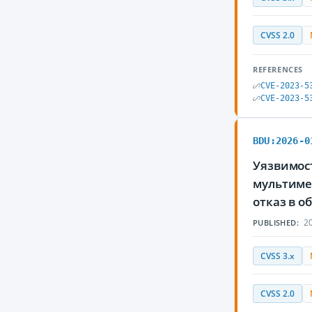
CVSS 2.0
REFERENCES
CVE-2023-5
CVE-2023-5
BDU:2026-0
Уязвимост
мультиме
отказ в 
20
PUBLISHED:
CVSS 3.x
CVSS 2.0