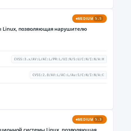
MEDIUM
5.5
мы Linux, позволяющая нарушителю
CVSS:3.x/AV:L/AC:L/PR:L/UI:N/S:U/C:N/I:N/A:H
CVSS:2.0/AV:L/AC:L/Au:S/C:N/I:N/A:C
MEDIUM
5.3
рационной системы Linux, позволяющая