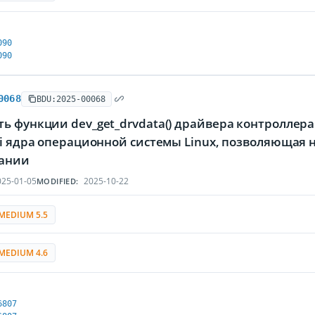
090
090
0068
BDU:2025-00068
ь функции dev_get_drvdata() драйвера контроллера Ca
)i ядра операционной системы Linux, позволяющая
ании
25-01-05
2025-10-22
MODIFIED:
MEDIUM 5.5
MEDIUM 4.6
6807