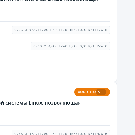
CVSS:3.x/AV:L/AC:H/PR:L/UI:N/S:U/C:N/I:L/A:H
CVSS:2.0/AV:L/AC:H/Au:S/C:N/I:P/A:C
MEDIUM
5.5
ной системы Linux, позволяющая
CVSS:3.x/AV:L/AC:L/PR:L/UI:N/S:U/C:N/I:N/A:H