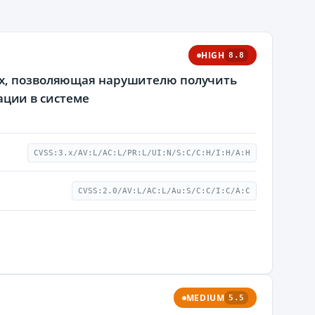
HIGH
8.8
ux, позволяющая нарушителю получить
ции в системе
CVSS:3.x/AV:L/AC:L/PR:L/UI:N/S:C/C:H/I:H/A:H
CVSS:2.0/AV:L/AC:L/Au:S/C:C/I:C/A:C
MEDIUM
5.5