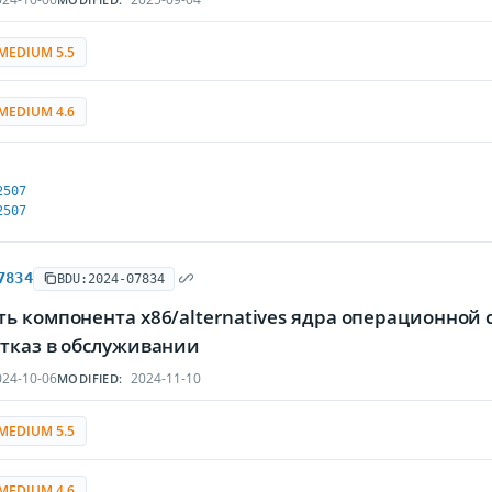
MEDIUM 5.5
MEDIUM 4.6
2507
2507
7834
BDU:2024-07834
ть компонента x86/alternatives ядра операционной
отказ в обслуживании
24-10-06
2024-11-10
MODIFIED:
MEDIUM 5.5
MEDIUM 4.6