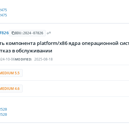
2475
2475
7826
BDU:2024-07826
ть компонента platform/x86 ядра операционной си
отказ в обслуживании
24-10-06
2025-08-18
MODIFIED:
MEDIUM 5.5
MEDIUM 4.6
2520
2520