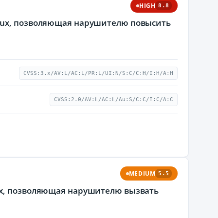
HIGH
8.8
inux, позволяющая нарушителю повысить
CVSS:3.x/AV:L/AC:L/PR:L/UI:N/S:C/C:H/I:H/A:H
CVSS:2.0/AV:L/AC:L/Au:S/C:C/I:C/A:C
MEDIUM
5.5
ux, позволяющая нарушителю вызвать