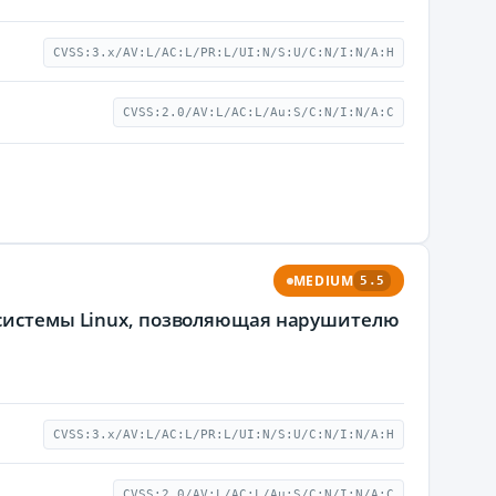
CVSS:3.x/AV:L/AC:L/PR:L/UI:N/S:U/C:N/I:N/A:H
CVSS:2.0/AV:L/AC:L/Au:S/C:N/I:N/A:C
MEDIUM
5.5
 системы Linux, позволяющая нарушителю
CVSS:3.x/AV:L/AC:L/PR:L/UI:N/S:U/C:N/I:N/A:H
CVSS:2.0/AV:L/AC:L/Au:S/C:N/I:N/A:C