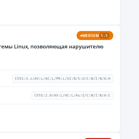
MEDIUM
5.5
стемы Linux, позволяющая нарушителю
CVSS:3.x/AV:L/AC:L/PR:L/UI:N/S:U/C:N/I:N/A:H
CVSS:2.0/AV:L/AC:L/Au:S/C:N/I:N/A:C