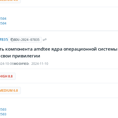
2504
2504
7835
BDU:2024-07835
ть компонента amdtee ядра операционной системы
 свои привилегии
24-10-06
2024-11-10
MODIFIED:
HIGH 8.8
MEDIUM 6.8
2503
2503