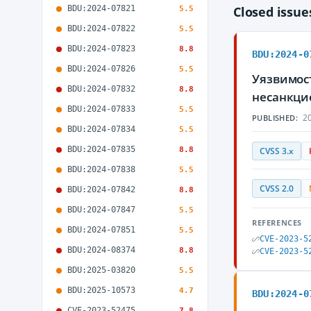
BDU:2024-07821
Closed issu
5.5
BDU:2024-07822
5.5
BDU:2024-07823
8.8
BDU:2024-0
BDU:2024-07826
5.5
Уязвимос
BDU:2024-07832
8.8
несанкци
BDU:2024-07833
5.5
20
PUBLISHED:
BDU:2024-07834
5.5
BDU:2024-07835
8.8
CVSS 3.x
BDU:2024-07838
5.5
CVSS 2.0
BDU:2024-07842
8.8
BDU:2024-07847
5.5
REFERENCES
BDU:2024-07851
5.5
CVE-2023-5
BDU:2024-08374
8.8
CVE-2023-5
BDU:2025-03820
5.5
BDU:2025-10573
4.7
BDU:2024-0
CVE-2023-52475
7.8