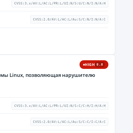
CVSS:3.x/AV:L/AC:L/PR:L/UI:N/S:U/C:N/I:N/A:H
CVSS:2.0/AV:L/AC:L/Au:S/C:N/I:N/A:C
HIGH
8.8
емы Linux, позволяющая нарушителю
CVSS:3.x/AV:L/AC:L/PR:L/UI:N/S:C/C:H/I:H/A:H
CVSS:2.0/AV:L/AC:L/Au:S/C:C/I:C/A:C