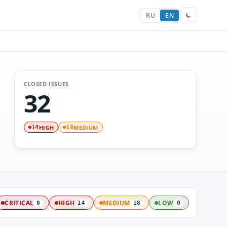
RU
EN
CLOSED ISSUES
32
HIGH
MEDIUM
14
18
CRITICAL
HIGH
MEDIUM
LOW
0
14
18
0