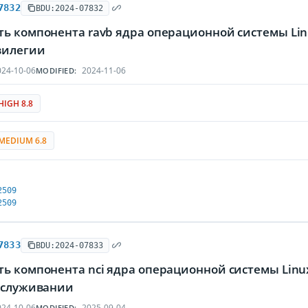
7832
BDU:2024-07832
ть компонента ravb ядра операционной системы L
вилегии
24-10-06
2024-11-06
MODIFIED:
HIGH 8.8
MEDIUM 6.8
2509
2509
7833
BDU:2024-07833
ть компонента nci ядра операционной системы Lin
обслуживании
24-10-06
2025-09-04
MODIFIED: