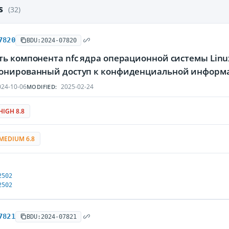
es
(32)
7820
BDU:2024-07820
ть компонента nfc ядра операционной системы Lin
онированный доступ к конфиденциальной информа
24-10-06
2025-02-24
MODIFIED:
HIGH 8.8
MEDIUM 6.8
2502
2502
7821
BDU:2024-07821