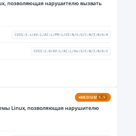
nux, позволяющая нарушителю вызвать
CVSS:3.x/AV:L/AC:L/PR:L/UI:N/S:U/C:N/I:N/A:H
CVSS:2.0/AV:L/AC:L/Au:S/C:N/I:N/A:C
MEDIUM
5.5
стемы Linux, позволяющая нарушителю