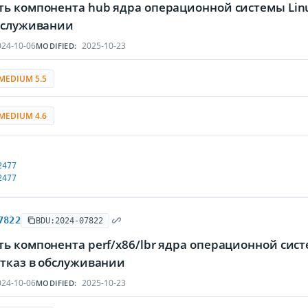
ть компонента hub ядра операционной системы Li
обслуживании
24-10-06
2025-10-23
MODIFIED:
MEDIUM 5.5
MEDIUM 4.6
2477
2477
7822
BDU:2024-07822
ть компонента perf/x86/lbr ядра операционной си
отказ в обслуживании
24-10-06
2025-10-23
MODIFIED: