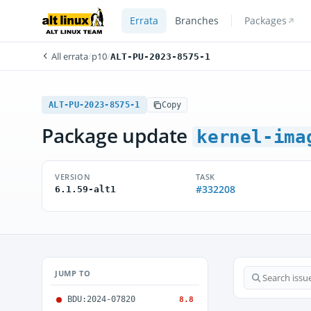
Errata
Branches
Packages
All errata
/
p10
/
ALT-PU-2023-8575-1
ALT-PU-2023-8575-1
Copy
Package update
kernel-ima
VERSION
TASK
#332208
6.1.59-alt1
JUMP TO
BDU:2024-07820
8.8