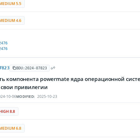
MEDIUM 5.5
MEDIUM 4.6
2476
2476
7823
BDU:2024-07823
ть компонента powermate ядра операционной сист
 свои привилегии
24-10-06
2025-10-23
MODIFIED:
HIGH 8.8
MEDIUM 6.8