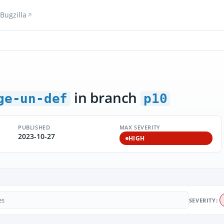
Bugzilla
in branch
ge-un-def
p10
PUBLISHED
MAX SEVERITY
2023-10-27
HIGH
SEVERITY: