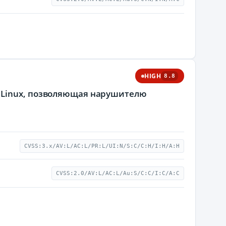
HIGH
8.8
 Linux, позволяющая нарушителю
CVSS:3.x/AV:L/AC:L/PR:L/UI:N/S:C/C:H/I:H/A:H
CVSS:2.0/AV:L/AC:L/Au:S/C:C/I:C/A:C