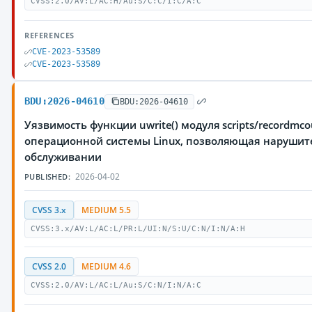
CVSS:2.0/AV:L/AC:H/Au:S/C:C/I:C/A:C
REFERENCES
CVE-2023-53589
CVE-2023-53589
BDU:2026-04610
BDU:2026-04610
Уязвимость функции uwrite() модуля scripts/recordmco
операционной системы Linux, позволяющая нарушите
обслуживании
2026-04-02
PUBLISHED:
CVSS 3.x
MEDIUM 5.5
CVSS:3.x/AV:L/AC:L/PR:L/UI:N/S:U/C:N/I:N/A:H
CVSS 2.0
MEDIUM 4.6
CVSS:2.0/AV:L/AC:L/Au:S/C:N/I:N/A:C