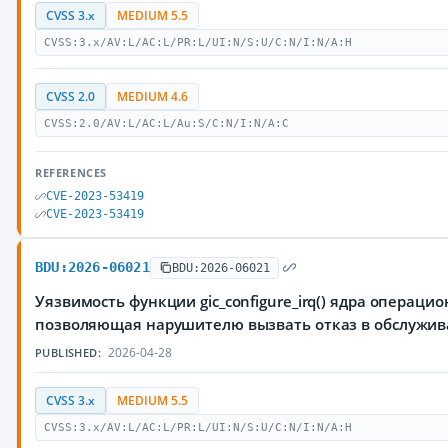
CVSS 3.x
MEDIUM 5.5
CVSS:3.x/AV:L/AC:L/PR:L/UI:N/S:U/C:N/I:N/A:H
CVSS 2.0
MEDIUM 4.6
CVSS:2.0/AV:L/AC:L/Au:S/C:N/I:N/A:C
REFERENCES
CVE-2023-53419
CVE-2023-53419
BDU:2026-06021
BDU:2026-06021
Уязвимость функции gic_configure_irq() ядра операцио
позволяющая нарушителю вызвать отказ в обслужи
2026-04-28
PUBLISHED:
CVSS 3.x
MEDIUM 5.5
CVSS:3.x/AV:L/AC:L/PR:L/UI:N/S:U/C:N/I:N/A:H