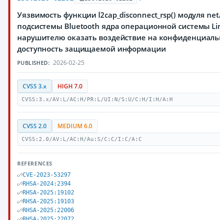
Уязвимость функции l2cap_disconnect_rsp() модуля net/
подсистемы Bluetooth ядра операционной системы L
нарушителю оказать воздействие на конфиденциальн
доступность защищаемой информации
2026-02-25
PUBLISHED:
CVSS 3.x
HIGH 7.0
CVSS:3.x/AV:L/AC:H/PR:L/UI:N/S:U/C:H/I:H/A:H
CVSS 2.0
MEDIUM 6.0
CVSS:2.0/AV:L/AC:H/Au:S/C:C/I:C/A:C
REFERENCES
CVE-2023-53297
RHSA-2024:2394
RHSA-2025:19102
RHSA-2025:19103
RHSA-2025:22006
RHSA-2025:22072