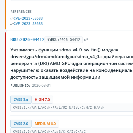
REFERENCES
CVE-2023-53683
CVE-2023-53683
BDU:2026-04412
BDU:2026-04412
Уязвимость функции sdma_v4_0_sw_fini() модуля
drivers/gpu/drm/amd/amdgpu/sdma_v4_0.c драйвера и
рендеринга (DRI) AMD GPU ядра операционной систе
нарушителю оказать воздействие на конфиденциальн
доступность защищаемой информации
2026-03-31
PUBLISHED:
CVSS 3.x
HIGH 7.0
CVSS:3.x/AV:L/AC:H/PR:L/UI:N/S:U/C:H/I:H/A:H
CVSS 2.0
MEDIUM 6.0
CVSS:2.0/AV:L/AC:H/Au:S/C:C/I:C/A:C