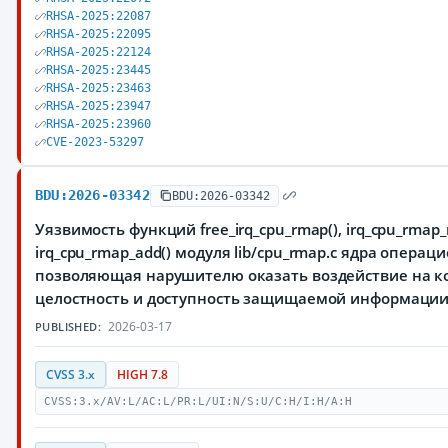
RHSA-2025:22087
RHSA-2025:22095
RHSA-2025:22124
RHSA-2025:23445
RHSA-2025:23463
RHSA-2025:23947
RHSA-2025:23960
CVE-2023-53297
BDU:2026-03342
BDU:2026-03342
Уязвимость функций free_irq_cpu_rmap(), irq_cpu_rmap_r
irq_cpu_rmap_add() модуля lib/cpu_rmap.c ядра операц
позволяющая нарушителю оказать воздействие на к
целостность и доступность защищаемой информаци
2026-03-17
PUBLISHED:
CVSS 3.x
HIGH 7.8
CVSS:3.x/AV:L/AC:L/PR:L/UI:N/S:U/C:H/I:H/A:H