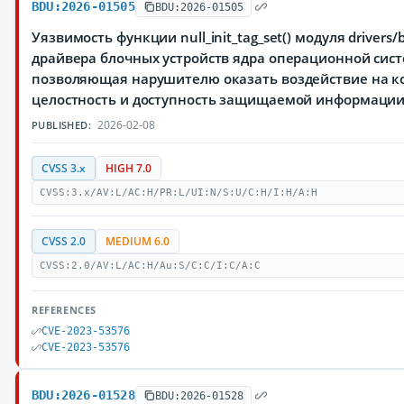
BDU:2026-01505
BDU:2026-01505
Уязвимость функции null_init_tag_set() модуля drivers/b
драйвера блочных устройств ядра операционной сист
позволяющая нарушителю оказать воздействие на к
целостность и доступность защищаемой информаци
2026-02-08
PUBLISHED:
CVSS 3.x
HIGH 7.0
CVSS:3.x/AV:L/AC:H/PR:L/UI:N/S:U/C:H/I:H/A:H
CVSS 2.0
MEDIUM 6.0
CVSS:2.0/AV:L/AC:H/Au:S/C:C/I:C/A:C
REFERENCES
CVE-2023-53576
CVE-2023-53576
BDU:2026-01528
BDU:2026-01528