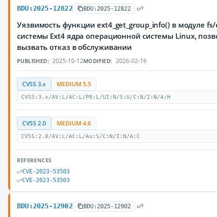
BDU:2025-12822
BDU:2025-12822
Уязвимость функции ext4_get_group_info() в модуле fs
системы Ext4 ядра операционной системы Linux, по
вызвать отказ в обслуживании
2025-10-12
2026-02-16
PUBLISHED:
MODIFIED:
CVSS 3.x
MEDIUM 5.5
CVSS:3.x/AV:L/AC:L/PR:L/UI:N/S:U/C:N/I:N/A:H
CVSS 2.0
MEDIUM 4.6
CVSS:2.0/AV:L/AC:L/Au:S/C:N/I:N/A:C
REFERENCES
CVE-2023-53503
CVE-2023-53503
BDU:2025-12902
BDU:2025-12902