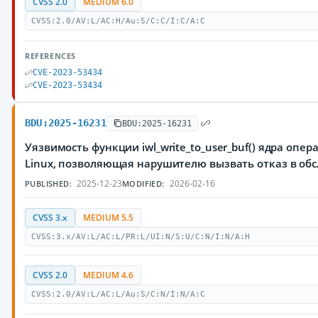
CVSS 2.0
MEDIUM 6.0
CVSS:2.0/AV:L/AC:H/Au:S/C:C/I:C/A:C
REFERENCES
CVE-2023-53434
CVE-2023-53434
BDU:2025-16231
BDU:2025-16231
Уязвимость функции iwl_write_to_user_buf() ядра опе
Linux, позволяющая нарушителю вызвать отказ в об
2025-12-23
2026-02-16
PUBLISHED:
MODIFIED:
CVSS 3.x
MEDIUM 5.5
CVSS:3.x/AV:L/AC:L/PR:L/UI:N/S:U/C:N/I:N/A:H
CVSS 2.0
MEDIUM 4.6
CVSS:2.0/AV:L/AC:L/Au:S/C:N/I:N/A:C