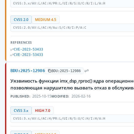
CVSS:3.x/AV:L/AC:H/PR:L/UI:N/S:U/C:N/I:L/A:H
CVSS 2.0
MEDIUM 4.5
CVSS:2.0/AV:L/AC:H/Au:S/C:N/I:P/A:C
REFERENCES
CVE-2023-53433
CVE-2023-53433
BDU:2025-12986
BDU:2025-12986
Уязвимость функции imx_dsp_rproc() ядра операционн
позволяющая нарушителю вызвать отказ в обслужи
2025-10-15
2026-02-16
PUBLISHED:
MODIFIED:
CVSS 3.x
HIGH 7.0
CVSS:3.x/AV:L/AC:H/PR:L/UI:N/S:U/C:H/I:H/A:H