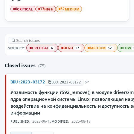
CRITICAL
HIGH
MEDIUM
6
17
52
SEVERITY:
CRITICAL
HIGH
MEDIUM
LOW
6
17
52
Closed issues
(75)
BDU:2023-03172
BDU:2023-03172
Уязвимость функции r592_remove() в модуле drivers/me
ядра операционной системы Linux, позволяющая на
воздействие на конфиденциальность и доступность
информации
2023-06-15
2025-08-18
PUBLISHED:
MODIFIED: