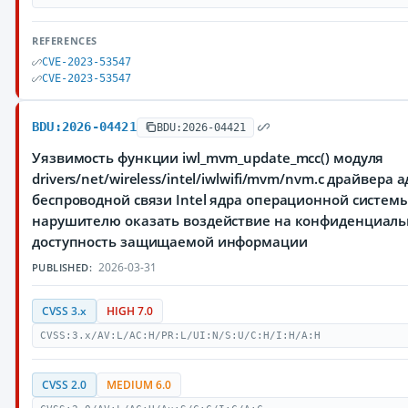
REFERENCES
CVE-2023-53547
CVE-2023-53547
BDU:2026-04421
BDU:2026-04421
Уязвимость функции iwl_mvm_update_mcc() модуля
drivers/net/wireless/intel/iwlwifi/mvm/nvm.c драйвера 
беспроводной связи Intel ядра операционной систем
нарушителю оказать воздействие на конфиденциальн
доступность защищаемой информации
2026-03-31
PUBLISHED:
CVSS 3.x
HIGH 7.0
CVSS:3.x/AV:L/AC:H/PR:L/UI:N/S:U/C:H/I:H/A:H
CVSS 2.0
MEDIUM 6.0