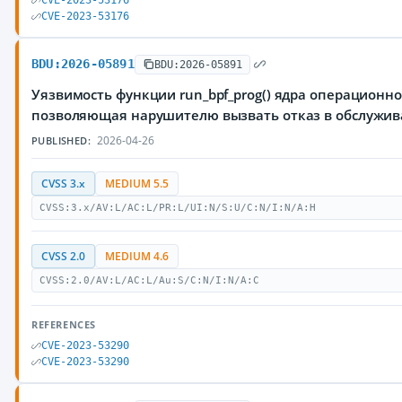
CVE-2023-53176
CVE-2023-53176
BDU:2026-05891
BDU:2026-05891
Уязвимость функции run_bpf_prog() ядра операционно
позволяющая нарушителю вызвать отказ в обслужи
2026-04-26
PUBLISHED:
CVSS 3.x
MEDIUM 5.5
CVSS:3.x/AV:L/AC:L/PR:L/UI:N/S:U/C:N/I:N/A:H
CVSS 2.0
MEDIUM 4.6
CVSS:2.0/AV:L/AC:L/Au:S/C:N/I:N/A:C
REFERENCES
CVE-2023-53290
CVE-2023-53290