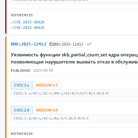
REFERENCES
CVE-2023-38426
CVE-2023-38426
BDU:2025-12412
BDU:2025-12412
Уязвимость функции skb_partial_csum_set ядра опера
позволяющая нарушителю вызвать отказ в обслужи
2025-09-30
PUBLISHED:
CVSS 3.x
MEDIUM 5.5
CVSS:3.x/AV:L/AC:L/PR:L/UI:N/S:U/C:N/I:N/A:H
CVSS 2.0
MEDIUM 4.6
CVSS:2.0/AV:L/AC:L/Au:S/C:N/I:N/A:C
REFERENCES