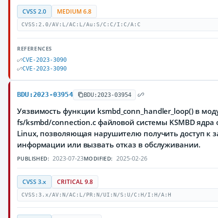
CVSS 2.0
MEDIUM 6.8
CVSS:2.0/AV:L/AC:L/Au:S/C:C/I:C/A:C
REFERENCES
CVE-2023-3090
CVE-2023-3090
BDU:2023-03954
BDU:2023-03954
Уязвимость функции ksmbd_conn_handler_loop() в мод
fs/ksmbd/connection.c файловой системы KSMBD ядра
Linux, позволяющая нарушителю получить доступ к
информации или вызвать отказ в обслуживании.
2023-07-23
2025-02-26
PUBLISHED:
MODIFIED:
CVSS 3.x
CRITICAL 9.8
CVSS:3.x/AV:N/AC:L/PR:N/UI:N/S:U/C:H/I:H/A:H