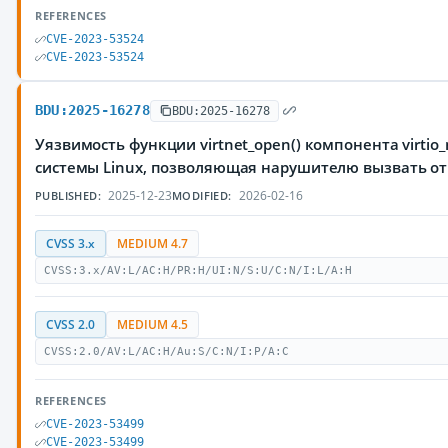
REFERENCES
CVE-2023-53524
CVE-2023-53524
BDU:2025-16278
BDU:2025-16278
Уязвимость функции virtnet_open() компонента virtio
системы Linux, позволяющая нарушителю вызвать от
2025-12-23
2026-02-16
PUBLISHED:
MODIFIED:
CVSS 3.x
MEDIUM 4.7
CVSS:3.x/AV:L/AC:H/PR:H/UI:N/S:U/C:N/I:L/A:H
CVSS 2.0
MEDIUM 4.5
CVSS:2.0/AV:L/AC:H/Au:S/C:N/I:P/A:C
REFERENCES
CVE-2023-53499
CVE-2023-53499