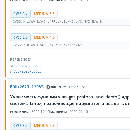
CVSS 3.x
MEDIUM 5.5
CVSS:3.x/AV:L/AC:L/PR:L/UI:N/S:U/C:N/I:N/A:H
CVSS 2.0
MEDIUM 4.6
CVSS:2.0/AV:L/AC:L/Au:S/C:N/I:N/A:C
REFERENCES
CVE-2023-53517
CVE-2023-53517
BDU:2025-12985
BDU:2025-12985
Уязвимость функции vlan_get_protocol_and_depth() я
системы Linux, позволяющая нарушителю вызвать от
2025-10-15
2026-02-16
PUBLISHED:
MODIFIED:
CVSS 3.x
MEDIUM 5.3