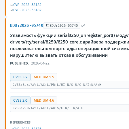
CVE-2023-53182
CVE-2023-53182
BDU:2026-05740
BDU:2026-05740
Уязвимость функции serial8250_unregister_port() моду
drivers/tty/serial/8250/8250_core.c драйвера поддержк
последовательном порте ядра операционной системы
нарушителю вызвать отказ в обслуживании
2026-04-22
PUBLISHED:
CVSS 3.x
MEDIUM 5.5
CVSS:3.x/AV:L/AC:L/PR:L/UI:N/S:U/C:N/I:N/A:H
CVSS 2.0
MEDIUM 4.6
CVSS:2.0/AV:L/AC:L/Au:S/C:N/I:N/A:C
REFERENCES