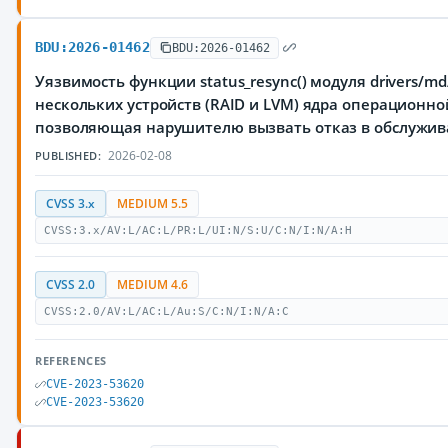
BDU:2026-01462
BDU:2026-01462
Уязвимость функции status_resync() модуля drivers/m
нескольких устройств (RAID и LVM) ядра операционно
позволяющая нарушителю вызвать отказ в обслужи
2026-02-08
PUBLISHED:
CVSS 3.x
MEDIUM 5.5
CVSS:3.x/AV:L/AC:L/PR:L/UI:N/S:U/C:N/I:N/A:H
CVSS 2.0
MEDIUM 4.6
CVSS:2.0/AV:L/AC:L/Au:S/C:N/I:N/A:C
REFERENCES
CVE-2023-53620
CVE-2023-53620