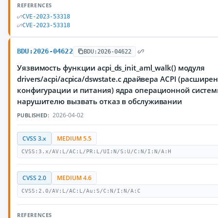
REFERENCES
CVE-2023-53318
CVE-2023-53318
BDU:2026-04622
BDU:2026-04622
Уязвимость функции acpi_ds_init_aml_walk() модуля
drivers/acpi/acpica/dswstate.c драйвера ACPI (расшир
конфигурации и питания) ядра операционной систем
нарушителю вызвать отказ в обслуживании
2026-04-02
PUBLISHED:
CVSS 3.x
MEDIUM 5.5
CVSS:3.x/AV:L/AC:L/PR:L/UI:N/S:U/C:N/I:N/A:H
CVSS 2.0
MEDIUM 4.6
CVSS:2.0/AV:L/AC:L/Au:S/C:N/I:N/A:C
REFERENCES