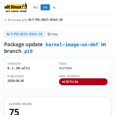
RU
EN
All errata
/
p10
/
ALT-PU-2023-8562-18
ALT-PU-2023-8562-18
Copy
Package update
in
kernel-image-un-def
branch
p10
VERSION
TASK
#321800
6.1.30-alt1
PUBLISHED
MAX SEVERITY
2026-06-30
CRITICAL
CLOSED ISSUES
75