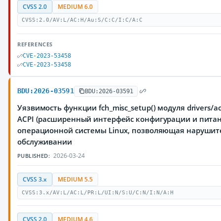
CVSS 2.0
MEDIUM 6.0
CVSS:2.0/AV:L/AC:H/Au:S/C:C/I:C/A:C
REFERENCES
CVE-2023-53458
CVE-2023-53458
BDU:2026-03591
BDU:2026-03591
Уязвимость функции fch_misc_setup() модуля drivers/ac
ACPI (расширенный интерфейс конфигурации и питан
операционной системы Linux, позволяющая нарушите
обслуживании
2026-03-24
PUBLISHED:
CVSS 3.x
MEDIUM 5.5
CVSS:3.x/AV:L/AC:L/PR:L/UI:N/S:U/C:N/I:N/A:H
CVSS 2.0
MEDIUM 4.6