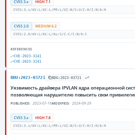
CVSS 3.x
HIGH 7.1
CVSS:3.x/AV:L/AC:L/PR:L/UI:N/S:U/C:H/I:N/A:H
CVSS 2.0
MEDIUM 6.2
CVSS:2.0/AV:L/AC:L/Au:S/C:C/I:N/A:C
REFERENCES
CVE-2023-3141
CVE-2023-3141
BDU:2023-03721
BDU:2023-03721
Уязвимость драйвера IPVLAN ядра операционной сист
позволяющая нарушителю повысить свои привилеги
2023-07-16
2024-09-29
PUBLISHED:
MODIFIED:
CVSS 3.x
HIGH 7.8
CVSS:3.x/AV:L/AC:L/PR:L/UI:N/S:U/C:H/I:H/A:H