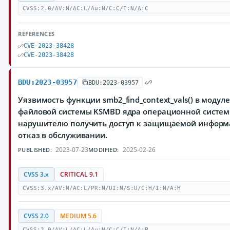
CVSS:2.0/AV:N/AC:L/Au:N/C:C/I:N/A:C
REFERENCES
CVE-2023-38428
CVE-2023-38428
BDU:2023-03957
BDU:2023-03957
Уязвимость функции smb2_find_context_vals() в модуле 
файловой системы KSMBD ядра операционной систем
нарушителю получить доступ к защищаемой информ
отказ в обслуживании.
2023-07-23
2025-02-26
PUBLISHED:
MODIFIED:
CVSS 3.x
CRITICAL 9.1
CVSS:3.x/AV:N/AC:L/PR:N/UI:N/S:U/C:H/I:N/A:H
CVSS 2.0
MEDIUM 5.6
CVSS:2.0/AV:L/AC:L/Au:N/C:C/I:N/A:P