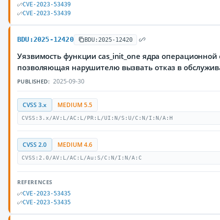
CVE-2023-53439
CVE-2023-53439
BDU:2025-12420
BDU:2025-12420
Уязвимость функции cas_init_one ядра операционной 
позволяющая нарушителю вызвать отказ в обслужи
2025-09-30
PUBLISHED:
CVSS 3.x
MEDIUM 5.5
CVSS:3.x/AV:L/AC:L/PR:L/UI:N/S:U/C:N/I:N/A:H
CVSS 2.0
MEDIUM 4.6
CVSS:2.0/AV:L/AC:L/Au:S/C:N/I:N/A:C
REFERENCES
CVE-2023-53435
CVE-2023-53435