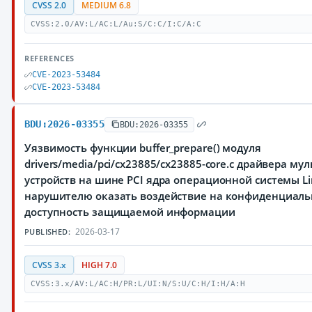
CVSS 2.0
MEDIUM 6.8
CVSS:2.0/AV:L/AC:L/Au:S/C:C/I:C/A:C
REFERENCES
CVE-2023-53484
CVE-2023-53484
BDU:2026-03355
BDU:2026-03355
Уязвимость функции buffer_prepare() модуля
drivers/media/pci/cx23885/cx23885-core.c драйвера м
устройств на шине PCI ядра операционной системы L
нарушителю оказать воздействие на конфиденциальн
доступность защищаемой информации
2026-03-17
PUBLISHED:
CVSS 3.x
HIGH 7.0
CVSS:3.x/AV:L/AC:H/PR:L/UI:N/S:U/C:H/I:H/A:H