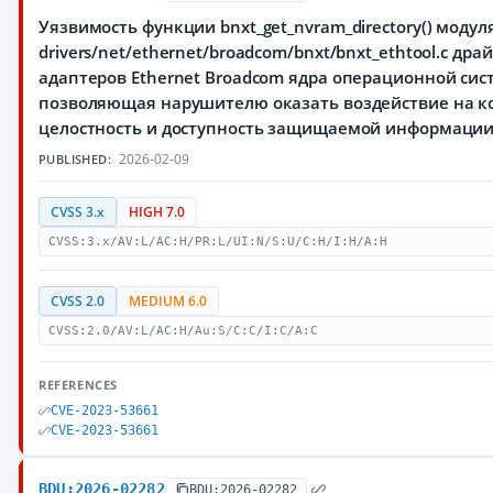
Уязвимость функции bnxt_get_nvram_directory() модул
drivers/net/ethernet/broadcom/bnxt/bnxt_ethtool.c дра
адаптеров Ethernet Broadcom ядра операционной сист
позволяющая нарушителю оказать воздействие на к
целостность и доступность защищаемой информаци
2026-02-09
PUBLISHED:
CVSS 3.x
HIGH 7.0
CVSS:3.x/AV:L/AC:H/PR:L/UI:N/S:U/C:H/I:H/A:H
CVSS 2.0
MEDIUM 6.0
CVSS:2.0/AV:L/AC:H/Au:S/C:C/I:C/A:C
REFERENCES
CVE-2023-53661
CVE-2023-53661
BDU:2026-02282
BDU:2026-02282