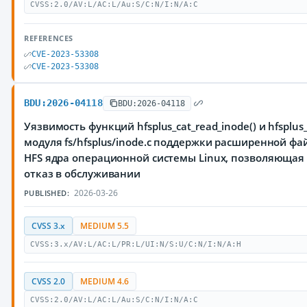
CVSS:2.0/AV:L/AC:L/Au:S/C:N/I:N/A:C
REFERENCES
CVE-2023-53308
CVE-2023-53308
BDU:2026-04118
BDU:2026-04118
Уязвимость функций hfsplus_cat_read_inode() и hfsplus_
модуля fs/hfsplus/inode.c поддержки расширенной фа
HFS ядра операционной системы Linux, позволяюща
отказ в обслуживании
2026-03-26
PUBLISHED:
CVSS 3.x
MEDIUM 5.5
CVSS:3.x/AV:L/AC:L/PR:L/UI:N/S:U/C:N/I:N/A:H
CVSS 2.0
MEDIUM 4.6
CVSS:2.0/AV:L/AC:L/Au:S/C:N/I:N/A:C