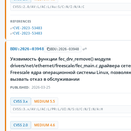
CVSS:2.0/AV:L/AC:L/Au:S/C:N/I:N/A:C
REFERENCES
CVE-2023-53483
CVE-2023-53483
BDU:2026-03948
BDU:2026-03948
Уязвимость функции fec_drv_remove() модуля
drivers/net/ethernet/freescale/fec_main.c драйвера се
Freescale ядра операционной системы Linux, позво
вызвать отказ в обслуживании
2026-03-25
PUBLISHED:
CVSS 3.x
MEDIUM 5.5
CVSS:3.x/AV:L/AC:L/PR:L/UI:N/S:U/C:N/I:N/A:H
CVSS 2.0
MEDIUM 4.6