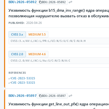
BDU:2026-05892
BDU:2026-05892
Уязвимость функции b15_dma_inv_range() ядра операц
позволяющая нарушителю вызвать отказ в обслужи
2026-04-26
PUBLISHED:
CVSS 3.x
MEDIUM 5.5
CVSS:3.x/AV:L/AC:L/PR:L/UI:N/S:U/C:N/I:N/A:H
CVSS 2.0
MEDIUM 4.6
CVSS:2.0/AV:L/AC:L/Au:S/C:N/I:N/A:C
REFERENCES
CVE-2023-53315
CVE-2023-53315
BDU:2026-05897
BDU:2026-05897
Уязвимость функции get_line_out_pfx() ядра операцио