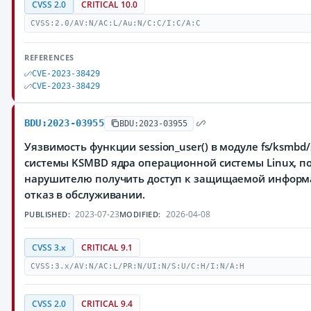
CVSS 2.0
CRITICAL 10.0
CVSS:2.0/AV:N/AC:L/Au:N/C:C/I:C/A:C
REFERENCES
CVE-2023-38429
CVE-2023-38429
BDU:2023-03955
BDU:2023-03955
Уязвимость функции session_user() в модуле fs/ksmb
системы KSMBD ядра операционной системы Linux, 
нарушителю получить доступ к защищаемой информ
отказ в обслуживании.
2023-07-23
2026-04-08
PUBLISHED:
MODIFIED:
CVSS 3.x
CRITICAL 9.1
CVSS:3.x/AV:N/AC:L/PR:N/UI:N/S:U/C:H/I:N/A:H
CVSS 2.0
CRITICAL 9.4