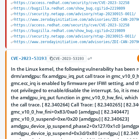
https://access.redhat.com/security/cve/CVE-2023-32258
https://bugzilla.redhat.com/show_bug.cgi?id=2219809
https://security.netapp.com/advisory/ntap-20230915-0011/
https://www.zerodayinitiative.com/advisories/ZDI-CAN-2079
https://access.redhat.com/security/cve/CVE-2023-32258
https://bugzilla.redhat.com/show_bug.cgi?id=2219809
https://security.netapp.com/advisory/ntap-20230915-0011/
https://www.zerodayinitiative.com/advisories/ZDI-CAN-2079
CVE-2023-53193
CVE-2023-53193
In the Linux kernel, the following vulnerability has been 
drm/amdgpu: fix amdgpu_irq_put call trace in gmc_v10_0_h
gmc.ecc_irq is enabled by firmware per IFWI setting, and th
not privileged to enable/disable the interrupt. So, it is me
the amdgpu_irq_put function in gmc_v10_0_hw_fini, which 
the call trace. [ 82.340264] Call Trace: [ 82.340265]
[ 82.3
gmc_v10_0_hw_fini+0x83/0xa0 [amdgpu] [ 82.340447]
gmc_v10_0_suspend+0xe/0x20 [amdgpu] [ 82.340623]
amdgpu_device_ip_suspend_phase2+0x127/0x1c0 [amdgpu
amdgpu_device_ip_suspend+0x3d/0x80 [amdgpu] [ 82.340