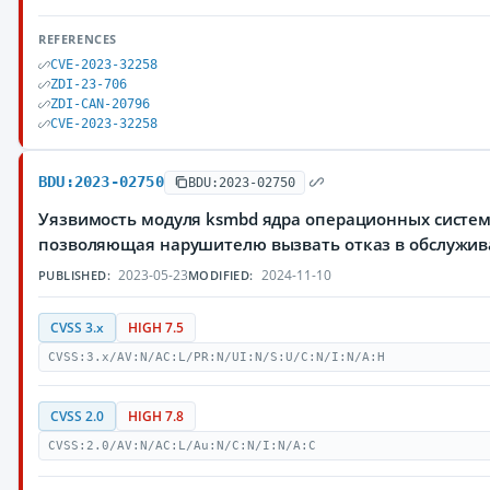
REFERENCES
CVE-2023-32258
ZDI-23-706
ZDI-CAN-20796
CVE-2023-32258
BDU:2023-02750
BDU:2023-02750
Уязвимость модуля ksmbd ядра операционных систем 
позволяющая нарушителю вызвать отказ в обслужи
2023-05-23
2024-11-10
PUBLISHED:
MODIFIED:
CVSS 3.x
HIGH 7.5
CVSS:3.x/AV:N/AC:L/PR:N/UI:N/S:U/C:N/I:N/A:H
CVSS 2.0
HIGH 7.8
CVSS:2.0/AV:N/AC:L/Au:N/C:N/I:N/A:C