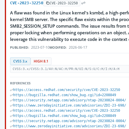
CVE-2023-32250
CVE-2023-32250
A flaw was found in the Linux kernel's ksmbd, a high-per
kernel SMB server. The specific flaw exists within the proc
SMB2_SESSION_SETUP commands. The issue results from th
proper locking when performing operations on an object.
leverage this vulnerability to execute code in the context 
2023-07-10
2026-06-17
PUBLISHED:
MODIFIED:
CVSS 3.x
HIGH 8.1
CVSS:3.x/CVSS:3.1/AV:N/AC:H/PR:N/UI:N/S:U/C:H/I:H/A:H
REFERENCES
https://access.redhat.com/security/cve/CVE-2023-32250
https://bugzilla.redhat.com/show_bug.cgi?id=2208849
https://security.netapp.com/advisory/ntap-20230824-0004/
https://www.zerodayinitiative.com/advisories/ZDI-23-698/
https://access.redhat.com/security/cve/CVE-2023-32250
https://bugzilla.redhat.com/show_bug.cgi?id=2208849
https://security.netapp.com/advisory/ntap-20230824-0004/
https://www.zerodayinitiative.com/advisories/ZDI-23-698/