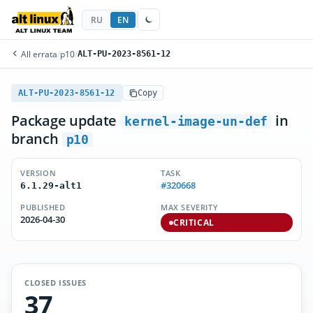
RU
EN
All errata
/
p10
/
ALT-PU-2023-8561-12
ALT-PU-2023-8561-12
Copy
Package update
in
kernel-image-un-def
branch
p10
VERSION
TASK
#320668
6.1.29-alt1
PUBLISHED
MAX SEVERITY
2026-04-30
CRITICAL
CLOSED ISSUES
37