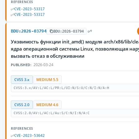
REFERENCES
CVE-2023-53317
CVE-2023-53317
BDU:2026-03794
BDU:2026-03794
Уязвимость функции init_amd() модуля arch/x86/lib/cle
ядра операционной системы Linux, позволяющая на
вызвать отказ в обслуживании
2026-03-24
PUBLISHED:
CVSS 3.x
MEDIUM 5.5
CVSS:3.x/AV:L/AC:L/PR:L/UI:N/S:U/C:N/I:N/A:H
CVSS 2.0
MEDIUM 4.6
CVSS:2.0/AV:L/AC:L/Au:S/C:N/I:N/A:C
REFERENCES
CVE-2023-53642