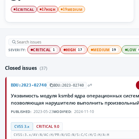
CRITICAL
HIGH
MEDIUM
1
17
19
SEVERITY:
CRITICAL
HIGH
MEDIUM
LOW
1
17
19
Closed issues
(37)
BDU:2023-02740
BDU:2023-02740
Уязвимость модуля ksmbd ядра операционных систем 
позволяющая нарушителю выполнить произвольный
2023-05-23
2024-11-10
PUBLISHED:
MODIFIED:
CVSS 3.x
CRITICAL 9.0
CVSS:3.x/AV:N/AC:H/PR:N/UI:N/S:C/C:H/I:H/A:H