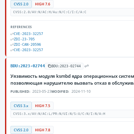
CVSS 2.0
HIGH 7.6
CVSS:2.0/AV:N/AC:H/Au:N/C:C/I:C/A:C
REFERENCES
CVE-2023-32257
ZDI-23-705
ZDI-CAN-20596
CVE-2023-32257
BDU:2023-02744
BDU:2023-02744
Уязвимость модуля ksmbd ядра операционных систем 
позволяющая нарушителю вызвать отказ в обслужи
2023-05-23
2024-11-10
PUBLISHED:
MODIFIED:
CVSS 3.x
HIGH 7.5
CVSS:3.x/AV:N/AC:L/PR:N/UI:N/S:U/C:N/I:N/A:H
CVSS 2.0
HIGH 7.8