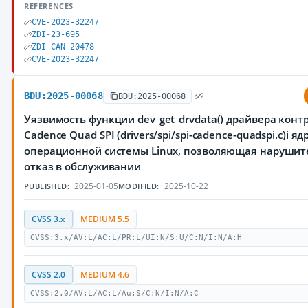
REFERENCES
CVE-2023-32247
ZDI-23-695
ZDI-CAN-20478
CVE-2023-32247
BDU:2025-00068
BDU:2025-00068
Уязвимость функции dev_get_drvdata() драйвера конт
Cadence Quad SPI (drivers/spi/spi-cadence-quadspi.c)i яд
операционной системы Linux, позволяющая нарушит
отказ в обслуживании
2025-01-05
2025-10-22
PUBLISHED:
MODIFIED:
CVSS 3.x
MEDIUM 5.5
CVSS:3.x/AV:L/AC:L/PR:L/UI:N/S:U/C:N/I:N/A:H
CVSS 2.0
MEDIUM 4.6
CVSS:2.0/AV:L/AC:L/Au:S/C:N/I:N/A:C