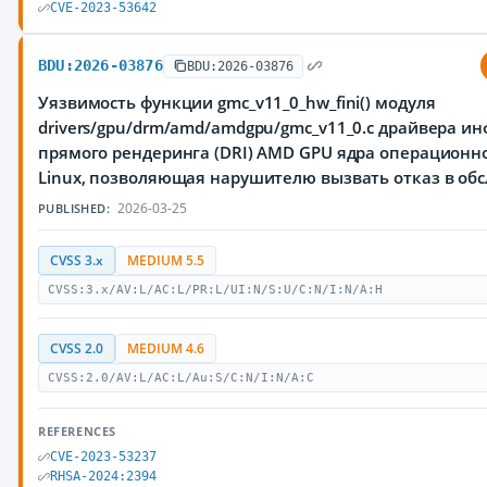
CVE-2023-53642
BDU:2026-03876
BDU:2026-03876
Уязвимость функции gmc_v11_0_hw_fini() модуля
drivers/gpu/drm/amd/amdgpu/gmc_v11_0.c драйвера и
прямого рендеринга (DRI) AMD GPU ядра операционн
Linux, позволяющая нарушителю вызвать отказ в об
2026-03-25
PUBLISHED:
CVSS 3.x
MEDIUM 5.5
CVSS:3.x/AV:L/AC:L/PR:L/UI:N/S:U/C:N/I:N/A:H
CVSS 2.0
MEDIUM 4.6
CVSS:2.0/AV:L/AC:L/Au:S/C:N/I:N/A:C
REFERENCES
CVE-2023-53237
RHSA-2024:2394