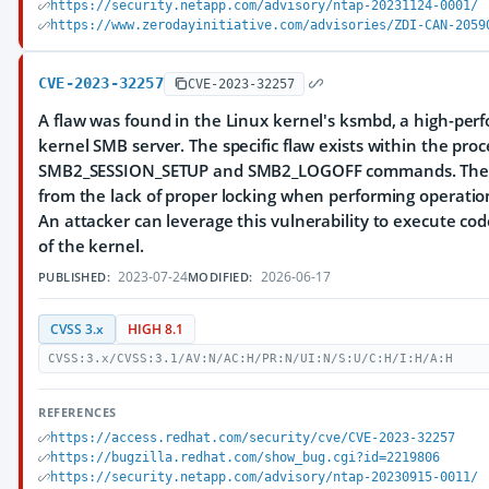
https://security.netapp.com/advisory/ntap-20231124-0001/
https://www.zerodayinitiative.com/advisories/ZDI-CAN-2059
CVE-2023-32257
CVE-2023-32257
A flaw was found in the Linux kernel's ksmbd, a high-per
kernel SMB server. The specific flaw exists within the proc
SMB2_SESSION_SETUP and SMB2_LOGOFF commands. The i
from the lack of proper locking when performing operatio
An attacker can leverage this vulnerability to execute cod
of the kernel.
2023-07-24
2026-06-17
PUBLISHED:
MODIFIED:
CVSS 3.x
HIGH 8.1
CVSS:3.x/CVSS:3.1/AV:N/AC:H/PR:N/UI:N/S:U/C:H/I:H/A:H
REFERENCES
https://access.redhat.com/security/cve/CVE-2023-32257
https://bugzilla.redhat.com/show_bug.cgi?id=2219806
https://security.netapp.com/advisory/ntap-20230915-0011/