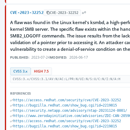
CVE-2023-32252
CVE-2023-32252
A flaw was found in the Linux kernel's ksmbd, a high-per
kernel SMB server. The specific flaw exists within the hand
SMB2_LOGOFF commands. The issue results from the lack 
validation of a pointer prior to accessing it. An attacker c
vulnerability to create a denial-of-service condition on th
2023-07-24
2026-06-17
PUBLISHED:
MODIFIED:
CVSS 3.x
HIGH 7.5
CVSS:3.x/CVSS:3.1/AV:N/AC:L/PR:N/UI:N/S:U/C:N/I:N/A:H
REFERENCES
https://access.redhat.com/security/cve/CVE-2023-32252
https://bugzilla.redhat.com/show_bug.cgi?id=2219815
https://security.netapp.com/advisory/ntap-20231124-0001/
https://www.zerodayinitiative.com/advisories/ZDI-CAN-2059
https://access.redhat.com/security/cve/CVE-2023-32252
https://bugzilla.redhat.com/show_bug.cgi?id=2219815