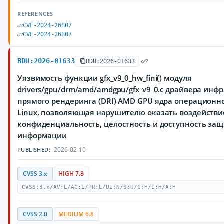
REFERENCES
CVE-2024-26807
CVE-2024-26807
BDU:2026-01633
BDU:2026-01633
Уязвимость функции gfx_v9_0_hw_fini() модуля
drivers/gpu/drm/amd/amdgpu/gfx_v9_0.c драйвера инф
прямого рендеринга (DRI) AMD GPU ядра операционн
Linux, позволяющая нарушителю оказать воздействи
конфиденциальность, целостность и доступность з
информации
2026-02-10
PUBLISHED:
CVSS 3.x
HIGH 7.8
CVSS:3.x/AV:L/AC:L/PR:L/UI:N/S:U/C:H/I:H/A:H
CVSS 2.0
MEDIUM 6.8