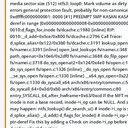
media sector size (512) ntfs3: loop0: Mark volume as dirt
errors general protection fault, probably for non-canonica
0xdffffc0000000001: 0000 [#1] PREEMPT SMP KASAN KASAN
deref in range [0x0000000000000008-0x000000000000000
0010:d_flags_for_inode fs/dcache.c:1980 [inline] RIP:
0010:__d_add+0x5ce/0x800 fs/dcache.c:2796 Call Trace:
d_splice_alias+0x122/0x3b0 fs/dcache.c:3191 lookup_open
fs/namei.c:3391 [inline] open_last_lookups fs/namei.c:3481
path_openat+0x10e6/0x2df0 fs/namei.c:3688 do_filp_ope
fs/namei.c:3718 do_sys_openat2+0x124/0x4e0 fs/open.c:
do_sys_open fs/open.c:1326 [inline] __do_sys_open fs/open.
__se_sys_open fs/open.c:1330 [inline] __x64_sys_open+0x
fs/open.c:1330 do_syscall_x64 arch/x86/entry/common.c:50
do_syscall_64+0x3d/0xb0 arch/x86/entry/common.c:80
entry_SYSCALL_64_after_hwframe+0x63/0xcd If the MFT rec
inode is not a base record, inode->i_op can be NULL. And a
may happen: ntfs_lookup() dir_search_u() # inode->i_op is
d_splice_alias() __d_add() d_flags_for_inode() # inode->i_op-
ptr-deref Fix this by adding a Check on inode->i_op before 