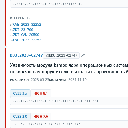
CVSS:2.0/AV:N/AC:L/Au:N/C:N/I:N/A:C
REFERENCES
CVE-2023-32252
ZDI-23-700
ZDI-CAN-20590
CVE-2023-32252
BDU:2023-02747
BDU:2023-02747
Уязвимость модуля ksmbd ядра операционных систем 
позволяющая нарушителю выполнить произвольный
2023-05-23
2024-11-10
PUBLISHED:
MODIFIED:
CVSS 3.x
HIGH 8.1
CVSS:3.x/AV:N/AC:H/PR:N/UI:N/S:U/C:H/I:H/A:H
CVSS 2.0
HIGH 7.6
CVSS:2.0/AV:N/AC:H/Au:N/C:C/I:C/A:C