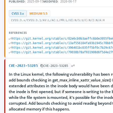
2025-09-15
2026-06-17
PUBLISHED:
MODIFIED:
CVSS 3.x
MEDIUM 5.5
CVSS:3.x/CVSS:3.1/AV:L/AC:L/PR:L/UI:N/S:U/C:N/I:N/A:H
REFERENCES
https://git.kernel.org/stable/c/02e6cb9b3aeffc6b0e3955f6e
https://git.kernel.org/stable/c/13af556104fa93b1945c70bbf
https://git.kernel.org/stable/c/396401bc035ff5bf0c7b29c67
https://git.kernel.org/stable/c/79038b78af931908d6f5d4e27
CVE-2023-53285
CVE-2023-53285
In the Linux kernel, the following vulnerability has been r
add bounds checking in get_max_inline_xattr_value_size()
extended attributes in the inode body would have been
the inode is first opened, but if someone is writing to the 
while the file system is mounted, it's possible for the inod
corrupted. Add bounds checking to avoid reading beyond 
allocated memory if this happens.