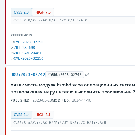
CVSS 2.0
HIGH 7.6
CVSS:2.0/AV:N/AC:H/Au:N/C:C/I:C/A:C
REFERENCES
CVE-2023-32250
ZDI-23-698
ZDI-CAN-20481
CVE-2023-32250
BDU:2023-02742
BDU:2023-02742
Уязвимость модуля ksmbd ядра операционных систем 
позволяющая нарушителю выполнить произвольный
2023-05-23
2024-11-10
PUBLISHED:
MODIFIED:
CVSS 3.x
HIGH 8.1
CVSS:3.x/AV:N/AC:H/PR:N/UI:N/S:U/C:H/I:H/A:H