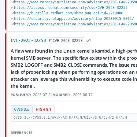
https://www.zerodayinitiative.com/advisories/ZDI-CAN-2059
https://access.redhat.com/security/cve/CVE-2023-32257
https://bugzilla.redhat.com/show_bug.cgi?id=2219806
https://security.netapp.com/advisory/ntap-20230915-0011/
https://www.zerodayinitiative.com/advisories/ZDI-CAN-2059
CVE-2023-32258
CVE-2023-32258
A flaw was found in the Linux kernel's ksmbd, a high-per
kernel SMB server. The specific flaw exists within the proc
SMB2_LOGOFF and SMB2_CLOSE commands. The issue resu
lack of proper locking when performing operations on an 
attacker can leverage this vulnerability to execute code i
the kernel.
2023-07-24
2026-06-17
PUBLISHED:
MODIFIED:
CVSS 3.x
HIGH 8.1
CVSS:3.x/CVSS:3.1/AV:N/AC:H/PR:N/UI:N/S:U/C:H/I:H/A:H
REFERENCES