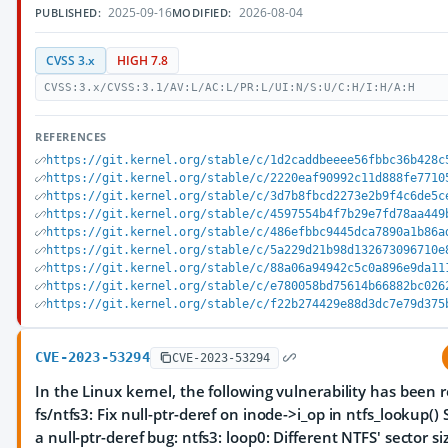
2025-09-16
2026-08-04
PUBLISHED:
MODIFIED:
CVSS 3.x
HIGH 7.8
CVSS:3.x/CVSS:3.1/AV:L/AC:L/PR:L/UI:N/S:U/C:H/I:H/A:H
REFERENCES
https://git.kernel.org/stable/c/1d2caddbeeee56fbbc36b428c
https://git.kernel.org/stable/c/2220eaf90992c11d888fe7710
https://git.kernel.org/stable/c/3d7b8fbcd2273e2b9f4c6de5c
https://git.kernel.org/stable/c/4597554b4f7b29e7fd78aa449
https://git.kernel.org/stable/c/486efbbc9445dca7890a1b86a
https://git.kernel.org/stable/c/5a229d21b98d132673096710e
https://git.kernel.org/stable/c/88a06a94942c5c0a896e9da11
https://git.kernel.org/stable/c/e780058bd75614b66882bc026
https://git.kernel.org/stable/c/f22b274429e88d3dc7e79d375
CVE-2023-53294
CVE-2023-53294
In the Linux kernel, the following vulnerability has been 
fs/ntfs3: Fix null-ptr-deref on inode->i_op in ntfs_lookup()
a null-ptr-deref bug: ntfs3: loop0: Different NTFS' sector s