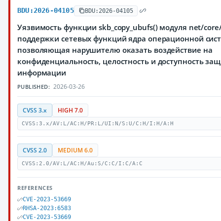
BDU:2026-04105
BDU:2026-04105
Уязвимость функции skb_copy_ubufs() модуля net/core/
поддержки сетевых функций ядра операционной сист
позволяющая нарушителю оказать воздействие на
конфиденциальность, целостность и доступность з
информации
2026-03-26
PUBLISHED:
CVSS 3.x
HIGH 7.0
CVSS:3.x/AV:L/AC:H/PR:L/UI:N/S:U/C:H/I:H/A:H
CVSS 2.0
MEDIUM 6.0
CVSS:2.0/AV:L/AC:H/Au:S/C:C/I:C/A:C
REFERENCES
CVE-2023-53669
RHSA-2023:6583
CVE-2023-53669