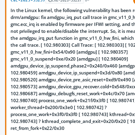
CVE-2023-53237
CVE-2023-53237
In the Linux kernel, the following vulnerability has been 
drm/amdgpu: fix amdgpu_irq_put call trace in gmc_v11_0_h
gmc.ecc_irq is enabled by firmware per IFWI setting, and th
not privileged to enable/disable the interrupt. So, it is me
the amdgpu_irq_put function in gmc_v11_0_hw_fini, which 
the call trace. [ 102.980303] Call Trace: [ 102.980303]
[ 10
gmc_v11_0_hw_fini+0x54/0x90 [amdgpu] [ 102.980357]
gmc_v11_0_suspend+0xe/0x20 [amdgpu] [ 102.980409]
amdgpu_device_ip_suspend_phase2+0x240/0x460 [amdgpu
102.980459] amdgpu_device_ip_suspend+0x3d/0x80 [amdg
102.980520] amdgpu_device_pre_asic_reset+0xd9/0x490 [
102.980573] amdgpu_device_gpu_recover.cold+0x548/0xc
102.980687] amdgpu_debugfs_reset_work+0x4c/0x70 [amd
102.980740] process_one_work+0x21f/0x3f0 [ 102.980741
worker_thread+0x200/0x3e0 [ 102.980742] ?
process_one_work+0x3f0/0x3f0 [ 102.980743] kthread+0x
102.980743] ? kthread_complete_and_exit+0x20/0x20 [ 1
ret_from_fork+0x22/0x30