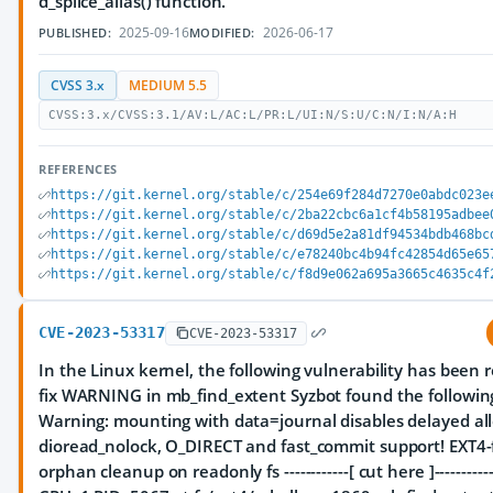
d_splice_alias() function.
2025-09-16
2026-06-17
PUBLISHED:
MODIFIED:
CVSS 3.x
MEDIUM 5.5
CVSS:3.x/CVSS:3.1/AV:L/AC:L/PR:L/UI:N/S:U/C:N/I:N/A:H
REFERENCES
https://git.kernel.org/stable/c/254e69f284d7270e0abdc023e
https://git.kernel.org/stable/c/2ba22cbc6a1cf4b58195adbee
https://git.kernel.org/stable/c/d69d5e2a81df94534bdb468bc
https://git.kernel.org/stable/c/e78240bc4b94fc42854d65e65
https://git.kernel.org/stable/c/f8d9e062a695a3665c4635c4f
CVE-2023-53317
CVE-2023-53317
In the Linux kernel, the following vulnerability has been r
fix WARNING in mb_find_extent Syzbot found the following 
Warning: mounting with data=journal disables delayed all
dioread_nolock, O_DIRECT and fast_commit support! EXT4-f
orphan cleanup on readonly fs ------------[ cut here ]--------