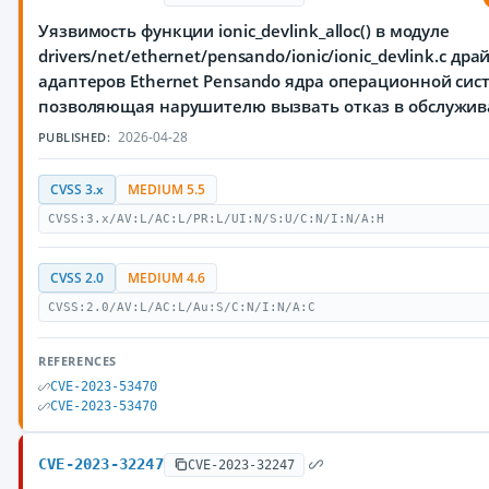
Уязвимость функции ionic_devlink_alloc() в модуле
drivers/net/ethernet/pensando/ionic/ionic_devlink.c др
адаптеров Ethernet Pensando ядра операционной сист
позволяющая нарушителю вызвать отказ в обслужи
2026-04-28
PUBLISHED:
CVSS 3.x
MEDIUM 5.5
CVSS:3.x/AV:L/AC:L/PR:L/UI:N/S:U/C:N/I:N/A:H
CVSS 2.0
MEDIUM 4.6
CVSS:2.0/AV:L/AC:L/Au:S/C:N/I:N/A:C
REFERENCES
CVE-2023-53470
CVE-2023-53470
CVE-2023-32247
CVE-2023-32247