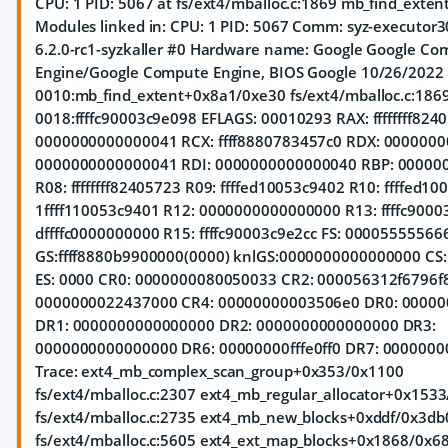
CPU: 1 PID: 5067 at fs/ext4/mballoc.c:1869 mb_find_exte
Modules linked in: CPU: 1 PID: 5067 Comm: syz-executor3
6.2.0-rc1-syzkaller #0 Hardware name: Google Google Co
Engine/Google Compute Engine, BIOS Google 10/26/2022 
0010:mb_find_extent+0x8a1/0xe30 fs/ext4/mballoc.c:1869
0018:ffffc90003c9e098 EFLAGS: 00010293 RAX: ffffffff824
0000000000000041 RCX: ffff8880783457c0 RDX: 0000000
0000000000000041 RDI: 0000000000000040 RBP: 00000
R08: ffffffff82405723 R09: ffffed10053c9402 R10: ffffed1
1ffff110053c9401 R12: 0000000000000000 R13: ffffc9000
dffffc0000000000 R15: ffffc90003c9e2cc FS: 0000555556
GS:ffff8880b9900000(0000) knlGS:0000000000000000 CS:
ES: 0000 CR0: 0000000080050033 CR2: 000056312f6796f
0000000022437000 CR4: 00000000003506e0 DR0: 0000
DR1: 0000000000000000 DR2: 0000000000000000 DR3:
0000000000000000 DR6: 00000000fffe0ff0 DR7: 0000000
Trace:
ext4_mb_complex_scan_group+0x353/0x1100
fs/ext4/mballoc.c:2307 ext4_mb_regular_allocator+0x153
fs/ext4/mballoc.c:2735 ext4_mb_new_blocks+0xddf/0x3db
fs/ext4/mballoc.c:5605 ext4_ext_map_blocks+0x1868/0x6