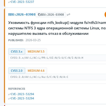
CVE-2023-53237
BDU:2026-03908
BDU:2026-03908
Уязвимость функции ntfs_lookup() модуля fs/ntfs3/na
системы NTFS 3 ядра операционной системы Linux, 
нарушителю вызвать отказ в обслуживании
2026-03-25
PUBLISHED:
CVSS 3.x
MEDIUM 5.5
CVSS:3.x/AV:L/AC:L/PR:L/UI:N/S:U/C:N/I:N/A:H
CVSS 2.0
MEDIUM 4.6
CVSS:2.0/AV:L/AC:L/Au:S/C:N/I:N/A:C
REFERENCES
CVE-2023-53294
CVE-2023-53294