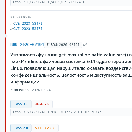
CVSS:2.0/AV:L/AC:L/Au:S/C:C/I:C/A:C
REFERENCES
CVE-2023-53471
CVE-2023-53471
BDU:2026-02191
BDU:2026-02191
Уязвимость функции get_max_inline_xattr_value_size() 
fs/ext4/inline.c файловой системы Ext4 ядра операци
Linux, позволяющая нарушителю оказать воздействи
конфиденциальность, целостность и доступность з
информации
2026-02-24
PUBLISHED:
CVSS 3.x
HIGH 7.8
CVSS:3.x/AV:L/AC:L/PR:L/UI:N/S:U/C:H/I:H/A:H
CVSS 2.0
MEDIUM 6.8