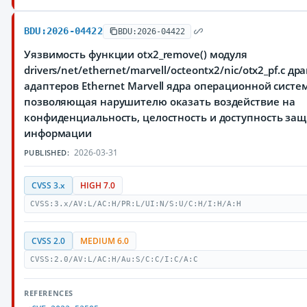
BDU:2026-04422
BDU:2026-04422
Уязвимость функции otx2_remove() модуля
drivers/net/ethernet/marvell/octeontx2/nic/otx2_pf.c д
адаптеров Ethernet Marvell ядра операционной систем
позволяющая нарушителю оказать воздействие на
конфиденциальность, целостность и доступность з
информации
2026-03-31
PUBLISHED:
CVSS 3.x
HIGH 7.0
CVSS:3.x/AV:L/AC:H/PR:L/UI:N/S:U/C:H/I:H/A:H
CVSS 2.0
MEDIUM 6.0
CVSS:2.0/AV:L/AC:H/Au:S/C:C/I:C/A:C
REFERENCES