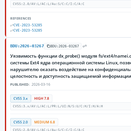
CVSS:2.0/AV:L/AC:L/Au:S/C:C/I:C/A:C
REFERENCES
CVE-2023-53285
CVE-2023-53285
BDU:2026-03267
BDU:2026-03267
Уязвимость функции dx_probe() модуля fs/ext4/namei.
системы Ext4 ядра операционной системы Linux, по
нарушителю оказать воздействие на конфиденциаль
целостность и доступность защищаемой информаци
2026-03-16
PUBLISHED:
CVSS 3.x
HIGH 7.8
CVSS:3.x/AV:L/AC:L/PR:L/UI:N/S:U/C:H/I:H/A:H
CVSS 2.0
MEDIUM 6.8
CVSS:2.0/AV:L/AC:L/Au:S/C:C/I:C/A:C