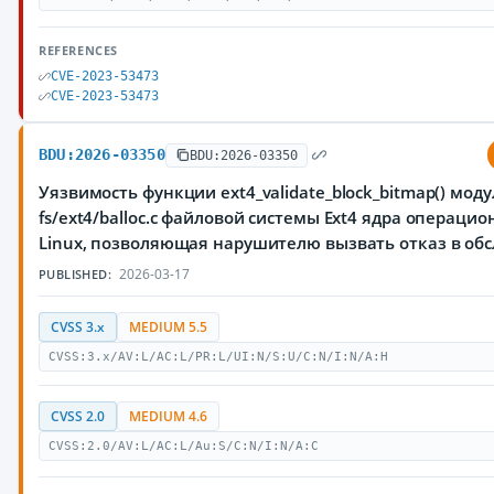
REFERENCES
CVE-2023-53473
CVE-2023-53473
BDU:2026-03350
BDU:2026-03350
Уязвимость функции ext4_validate_block_bitmap() моду
fs/ext4/balloc.c файловой системы Ext4 ядра операци
Linux, позволяющая нарушителю вызвать отказ в об
2026-03-17
PUBLISHED:
CVSS 3.x
MEDIUM 5.5
CVSS:3.x/AV:L/AC:L/PR:L/UI:N/S:U/C:N/I:N/A:H
CVSS 2.0
MEDIUM 4.6
CVSS:2.0/AV:L/AC:L/Au:S/C:N/I:N/A:C