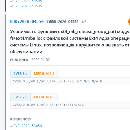
CVE-2023-53595
CVE-2023-53595
BDU:2026-04550
BDU:2026-04550
Уязвимость функции ext4_mb_release_group_pa() моду
fs/ext4/mballoc.c файловой системы Ext4 ядра операц
системы Linux, позволяющая нарушителю вызвать от
обслуживании
2026-04-02
PUBLISHED:
CVSS 3.x
MEDIUM 5.5
CVSS:3.x/AV:L/AC:L/PR:L/UI:N/S:U/C:N/I:N/A:H
CVSS 2.0
MEDIUM 4.6
CVSS:2.0/AV:L/AC:L/Au:S/C:N/I:N/A:C
REFERENCES
CVE-2023-53450