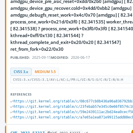
amdgpu_device_pre_asic_reset+0xdd/0x2b0 [amdgpu] [ 82
amdgpu_device_gpu_recover.cold+0x4dd/0xbb2 [amdgpu] 
amdgpu_debugfs_reset_work+0x4c/0x70 [amdgpu] [ 82.34
process_one_work+0x21d/0x3f0 [ 82.341535] worker_thr
[ 82.341538] ? process_one_work+0x3f0/0x3f0 [ 82.341540
kthread+0xff/0x130 [ 82.341544] ?
kthread_complete_and_exit+0x20/0x20 [ 82.341547]
ret_from_fork+0x22/0x30
2025-09-15
2026-06-17
PUBLISHED:
MODIFIED:
CVSS 3.x
MEDIUM 5.5
CVSS:3.x/CVSS:3.1/AV:L/AC:L/PR:L/UI:N/S:U/C:N/I:N/A:H
REFERENCES
https://git.kernel.org/stable/c/08c677cb0b436a96a836792bb
https://git.kernel.org/stable/c/23febab57e345c0e66f8574c1
https://git.kernel.org/stable/c/59e2439111ac2bd24ea0cecf5
https://git.kernel.org/stable/c/a7e65a1ea871e99115add88ec