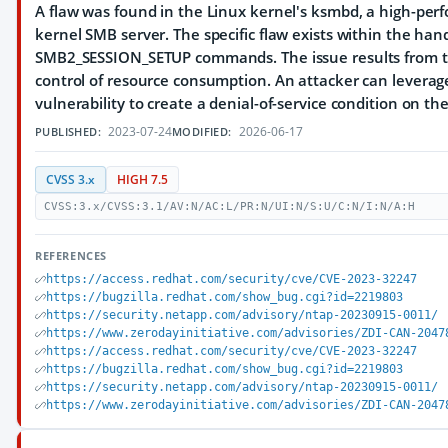
A flaw was found in the Linux kernel's ksmbd, a high-per
kernel SMB server. The specific flaw exists within the hand
SMB2_SESSION_SETUP commands. The issue results from th
control of resource consumption. An attacker can leverage
vulnerability to create a denial-of-service condition on th
2023-07-24
2026-06-17
PUBLISHED:
MODIFIED:
CVSS 3.x
HIGH 7.5
CVSS:3.x/CVSS:3.1/AV:N/AC:L/PR:N/UI:N/S:U/C:N/I:N/A:H
REFERENCES
https://access.redhat.com/security/cve/CVE-2023-32247
https://bugzilla.redhat.com/show_bug.cgi?id=2219803
https://security.netapp.com/advisory/ntap-20230915-0011/
https://www.zerodayinitiative.com/advisories/ZDI-CAN-2047
https://access.redhat.com/security/cve/CVE-2023-32247
https://bugzilla.redhat.com/show_bug.cgi?id=2219803
https://security.netapp.com/advisory/ntap-20230915-0011/
https://www.zerodayinitiative.com/advisories/ZDI-CAN-2047