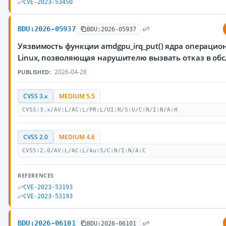
CVE-2023-53450
BDU:2026-05937
BDU:2026-05937
Уязвимость функции amdgpu_irq_put() ядра операцио
Linux, позволяющая нарушителю вызвать отказ в об
2026-04-28
PUBLISHED:
CVSS 3.x
MEDIUM 5.5
CVSS:3.x/AV:L/AC:L/PR:L/UI:N/S:U/C:N/I:N/A:H
CVSS 2.0
MEDIUM 4.6
CVSS:2.0/AV:L/AC:L/Au:S/C:N/I:N/A:C
REFERENCES
CVE-2023-53193
CVE-2023-53193
BDU:2026-06101
BDU:2026-06101