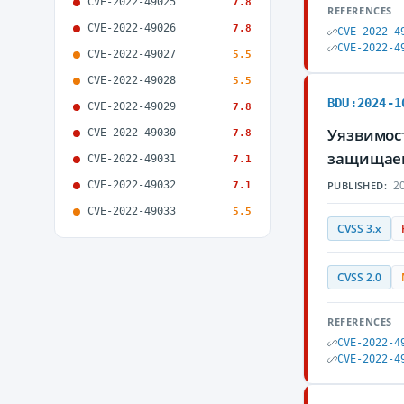
CVE-2022-49025
7.8
REFERENCES
CVE-2022-49026
7.8
CVE-2022-4
CVE-2022-4
CVE-2022-49027
5.5
CVE-2022-49028
5.5
BDU:2024-1
CVE-2022-49029
7.8
Уязвимост
CVE-2022-49030
7.8
защищае
CVE-2022-49031
7.1
20
CVE-2022-49032
PUBLISHED:
7.1
CVE-2022-49033
5.5
CVSS 3.x
CVSS 2.0
REFERENCES
CVE-2022-4
CVE-2022-4