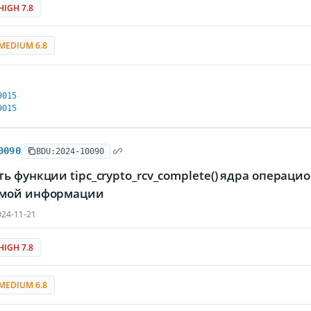
HIGH 7.8
MEDIUM 6.8
9015
9015
0090
BDU:2024-10090
ь функции tipc_crypto_rcv_complete() ядра операц
мой информации
24-11-21
HIGH 7.8
MEDIUM 6.8