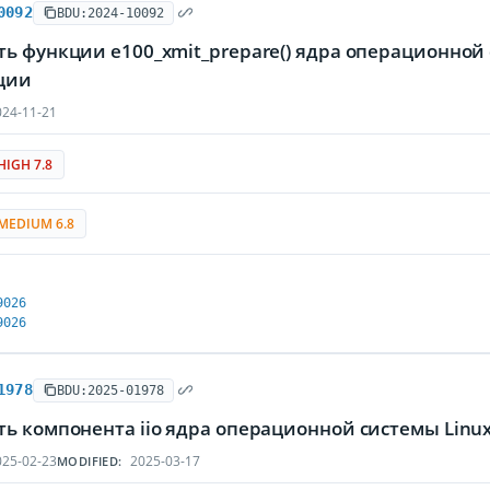
0092
BDU:2024-10092
ть функции e100_xmit_prepare() ядра операционно
ции
24-11-21
HIGH 7.8
MEDIUM 6.8
9026
9026
1978
BDU:2025-01978
ть компонента iio ядра операционной системы Li
25-02-23
2025-03-17
MODIFIED: