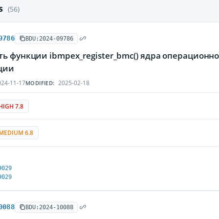
es
(56)
9786
BDU:2024-09786
ть функции ibmpex_register_bmc() ядра операцион
ции
24-11-17
2025-02-18
MODIFIED:
HIGH 7.8
MEDIUM 6.8
9029
9029
0088
BDU:2024-10088