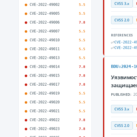
CVSS 3.x
CVE-2022-49002
5.5
CVE-2022-49005
5.5
CVSS 2.0
CVE-2022-49006
7.8
CVE-2022-49007
5.5
REFERENCES
CVE-2022-49010
5.5
CVE-2022-4
CVE-2022-4
CVE-2022-49011
5.5
CVE-2022-49013
5.5
BDU:2024-1
CVE-2022-49014
7.8
CVE-2022-49015
7.8
Уязвимост
защищае
CVE-2022-49017
7.8
CVE-2022-49019
5.5
20
PUBLISHED:
CVE-2022-49020
5.5
CVSS 3.x
CVE-2022-49021
5.5
CVE-2022-49022
7.8
CVSS 2.0
CVE-2022-49023
7.8