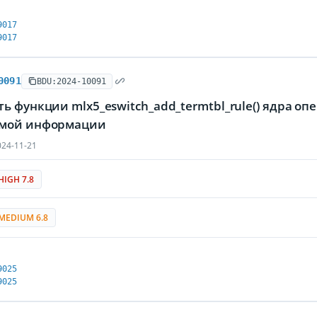
9017
9017
0091
BDU:2024-10091
ь функции mlx5_eswitch_add_termtbl_rule() ядра 
мой информации
24-11-21
HIGH 7.8
MEDIUM 6.8
9025
9025