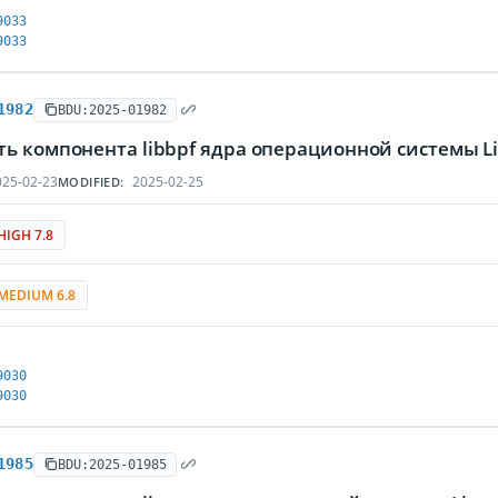
9033
9033
1982
BDU:2025-01982
ть компонента libbpf ядра операционной системы 
25-02-23
2025-02-25
MODIFIED:
HIGH 7.8
MEDIUM 6.8
9030
9030
1985
BDU:2025-01985