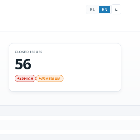
RU
EN
CLOSED ISSUES
56
HIGH
MEDIUM
26
30