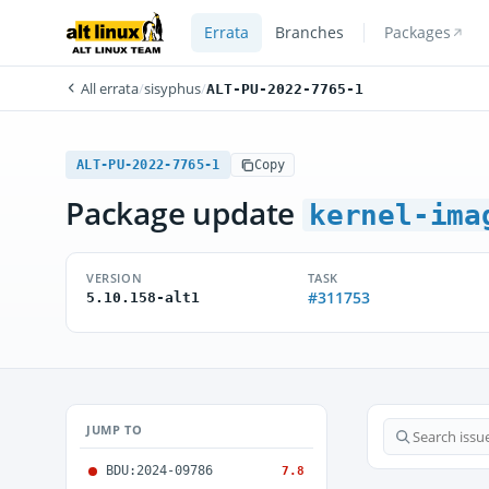
Errata
Branches
Packages
All errata
/
sisyphus
/
ALT-PU-2022-7765-1
ALT-PU-2022-7765-1
Copy
Package update
kernel-ima
VERSION
TASK
#311753
5.10.158-alt1
JUMP TO
BDU:2024-09786
7.8