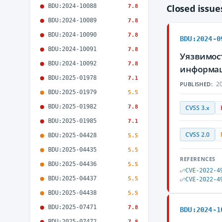
BDU:2024-10088
Closed issu
7.8
BDU:2024-10089
7.8
BDU:2024-10090
7.8
BDU:2024-0
BDU:2024-10091
7.8
Уязвимос
BDU:2024-10092
7.8
информа
BDU:2025-01978
7.1
20
PUBLISHED:
BDU:2025-01979
5.5
BDU:2025-01982
7.8
CVSS 3.x
BDU:2025-01985
7.1
CVSS 2.0
BDU:2025-04428
5.5
BDU:2025-04435
5.5
REFERENCES
BDU:2025-04436
5.5
CVE-2022-4
BDU:2025-04437
5.5
CVE-2022-4
BDU:2025-04438
5.5
BDU:2025-07471
7.8
BDU:2024-1
BDU:2025-07472
7.8