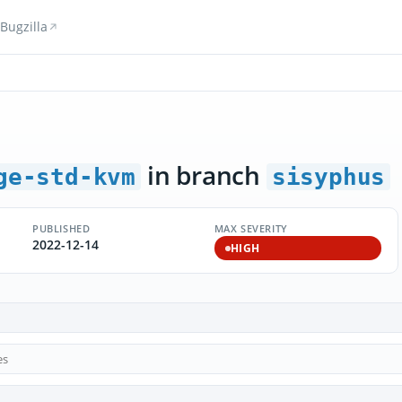
Bugzilla
in branch
ge-std-kvm
sisyphus
PUBLISHED
MAX SEVERITY
2022-12-14
HIGH