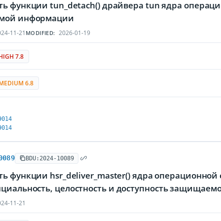
ь функции tun_detach() драйвера tun ядра операц
мой информации
24-11-21
2026-01-19
MODIFIED:
HIGH 7.8
MEDIUM 6.8
9014
9014
0089
BDU:2024-10089
ь функции hsr_deliver_master() ядра операционно
циальность, целостность и доступность защищае
24-11-21