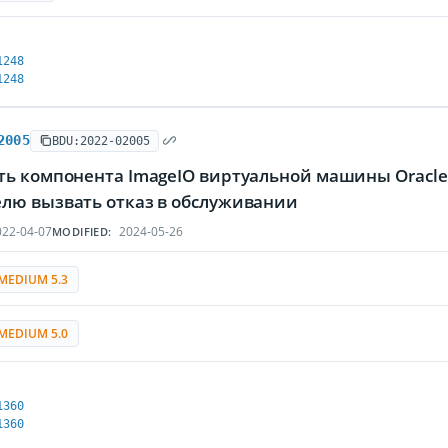
1248
1248
2005
BDU:2022-02005
ь компонента ImageIO виртуальной машины Oracle G
лю вызвать отказ в обслуживании
22-04-07
2024-05-26
MODIFIED:
MEDIUM 5.3
MEDIUM 5.0
1360
1360