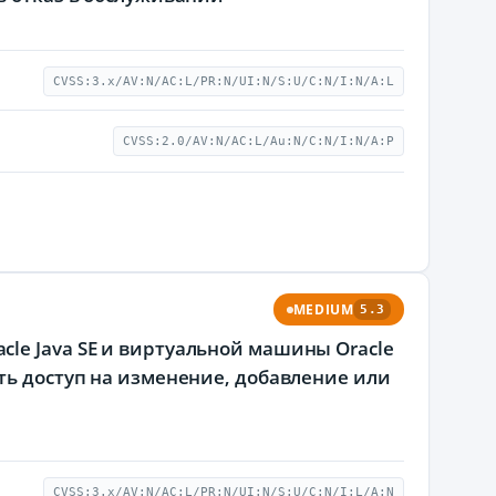
CVSS:3.x/AV:N/AC:L/PR:N/UI:N/S:U/C:N/I:N/A:L
CVSS:2.0/AV:N/AC:L/Au:N/C:N/I:N/A:P
MEDIUM
5.3
le Java SE и виртуальной машины Oracle
ть доступ на изменение, добавление или
CVSS:3.x/AV:N/AC:L/PR:N/UI:N/S:U/C:N/I:L/A:N