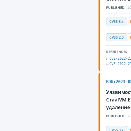
20
PUBLISHED:
CVSS 3.x
CVSS 2.0
REFERENCES
CVE-2022-2
CVE-2022-2
BDU:2023-0
Уязвимос
GraalVM E
удаление
20
PUBLISHED:
CVSS 3.x