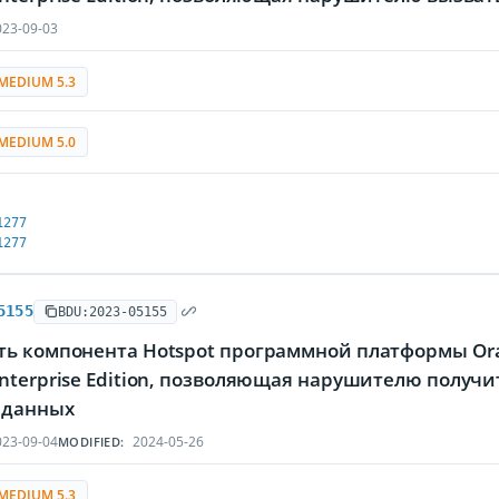
23-09-03
MEDIUM 5.3
MEDIUM 5.0
1277
1277
5155
BDU:2023-05155
ть компонента Hotspot программной платформы Orac
nterprise Edition, позволяющая нарушителю получи
 данных
23-09-04
2024-05-26
MODIFIED:
MEDIUM 5.3