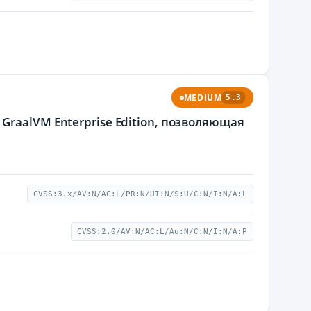
MEDIUM
5.3
raalVM Enterprise Edition, позволяющая
CVSS:3.x/AV:N/AC:L/PR:N/UI:N/S:U/C:N/I:N/A:L
CVSS:2.0/AV:N/AC:L/Au:N/C:N/I:N/A:P