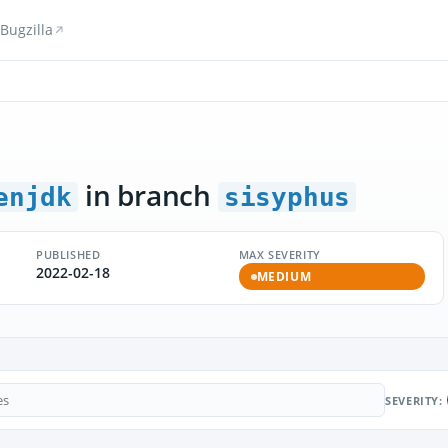
Bugzilla
in branch
enjdk
sisyphus
PUBLISHED
MAX SEVERITY
2022-02-18
MEDIUM
SEVERITY: