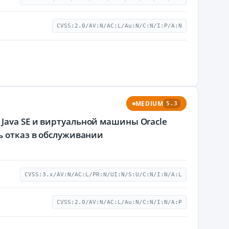
CVSS:2.0/AV:N/AC:L/Au:N/C:N/I:P/A:N
MEDIUM
5.3
Java SE и виртуальной машины Oracle
ь отказ в обслуживании
CVSS:3.x/AV:N/AC:L/PR:N/UI:N/S:U/C:N/I:N/A:L
CVSS:2.0/AV:N/AC:L/Au:N/C:N/I:N/A:P