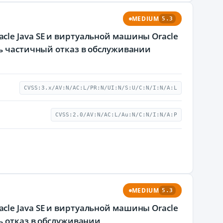
MEDIUM
5.3
le Java SE и виртуальной машины Oracle
ть частичный отказ в обслуживании
CVSS:3.x/AV:N/AC:L/PR:N/UI:N/S:U/C:N/I:N/A:L
CVSS:2.0/AV:N/AC:L/Au:N/C:N/I:N/A:P
MEDIUM
5.3
le Java SE и виртуальной машины Oracle
ь отказ в обслуживании