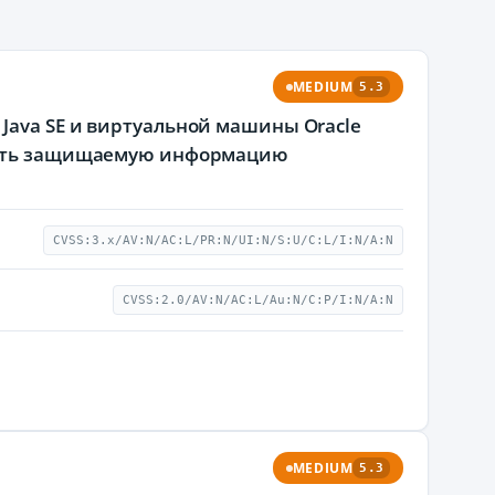
MEDIUM
5.3
Java SE и виртуальной машины Oracle
крыть защищаемую информацию
CVSS:3.x/AV:N/AC:L/PR:N/UI:N/S:U/C:L/I:N/A:N
CVSS:2.0/AV:N/AC:L/Au:N/C:P/I:N/A:N
MEDIUM
5.3