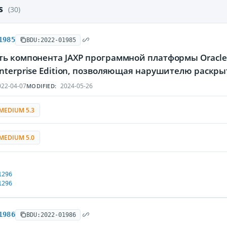
es
(30)
1985
BDU:2022-01985
ть компонента JAXP программной платформы Oracle 
Enterprise Edition, позволяющая нарушителю рас
22-04-07
2024-05-26
MODIFIED:
MEDIUM 5.3
MEDIUM 5.0
1296
1296
1986
BDU:2022-01986