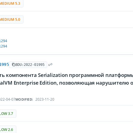
MEDIUM 5.3
MEDIUM 5.0
1294
1294
1995
BDU:2022-01995
ь компонента Serialization программной платформы
aalVM Enterprise Edition, позволяющая нарушителю 
22-04-07
2023-11-20
MODIFIED:
LOW 3.7
LOW 2.6