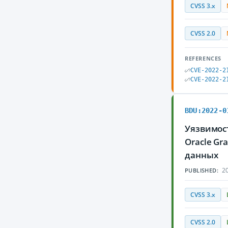
CVSS 3.x
CVSS 2.0
REFERENCES
CVE-2022-2
CVE-2022-2
BDU:2022-0
Уязвимост
Oracle Gr
данных
20
PUBLISHED:
CVSS 3.x
CVSS 2.0