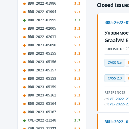
BDU:2022-01986
Closed issu
5.3
BDU:2022-01994
5.3
BDU:2022-01995
3.7
BDU:2022-0
BDU:2022-02005
5.3
Уязвимос
BDU:2022-02011
5.3
GraalVM 
BDU:2023-05098
5.3
20
PUBLISHED:
BDU:2023-05155
5.3
BDU:2023-05156
5.3
CVSS 3.x
BDU:2023-05157
5.3
CVSS 2.0
BDU:2023-05158
5.3
BDU:2023-05159
5.3
REFERENCES
BDU:2023-05162
5.3
CVE-2022-2
BDU:2023-05164
5.3
CVE-2022-2
BDU:2023-05167
5.3
CVE-2022-21248
3.7
BDU:2022-0
CVE-2022-21277
5.3