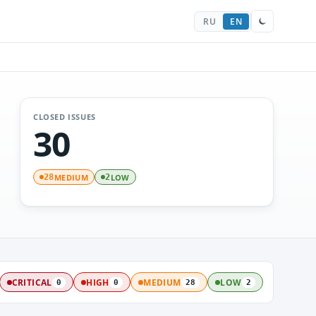
RU
EN
CLOSED ISSUES
30
MEDIUM
LOW
28
2
CRITICAL
HIGH
MEDIUM
LOW
0
0
28
2