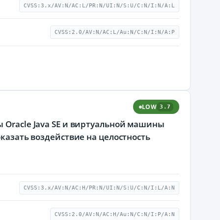
CVSS:3.x/AV:N/AC:L/PR:N/UI:N/S:U/C:N/I:N/A:L
CVSS:2.0/AV:N/AC:L/Au:N/C:N/I:N/A:P
LOW
3.7
 Oracle Java SE и виртуальной машины
оказать воздействие на целостность
CVSS:3.x/AV:N/AC:H/PR:N/UI:N/S:U/C:N/I:L/A:N
CVSS:2.0/AV:N/AC:H/Au:N/C:N/I:P/A:N