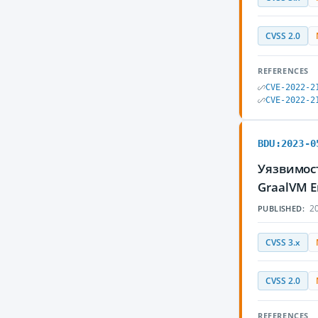
CVSS 2.0
REFERENCES
CVE-2022-2
CVE-2022-2
BDU:2023-0
Уязвимос
GraalVM E
20
PUBLISHED:
CVSS 3.x
CVSS 2.0
REFERENCES